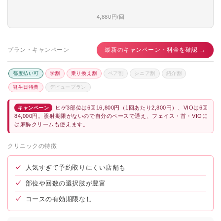
4,880円/回
プラン・キャンペーン
最新のキャンペーン・料金を確認 →
都度払い可
学割
乗り換え割
ペア割
シニア割
紹介割
誕生日特典
デビュープラン
ヒゲ3部位は6回16,800円（1回あたり2,800円）、VIOは6回
キャンペーン
84,000円。照射期限がないので自分のペースで通え、フェイス・首・VIOに
は麻酔クリームも使えます。
クリニックの特徴
✓
人気すぎて予約取りにくい店舗も
✓
部位や回数の選択肢が豊富
✓
コースの有効期限なし