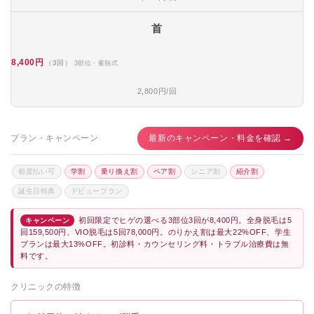
首
8,400円
（3回）
3部位・蓄熱式
2,800円/回
プラン・キャンペーン
最新のキャンペーン・料金を確認 →
都度払い可
学割
乗り換え割
ペア割
シニア割
紹介割
誕生日特典
デビュープラン
初回限定でヒゲの選べる3部位3回が8,400円。全身脱毛は5
キャンペーン
回159,500円、VIO脱毛は5回78,000円。のりかえ割は最大22%OFF、学生
プランは最大13%OFF。初診料・カウンセリング料・トラブル治療費は無
料です。
クリニックの特徴