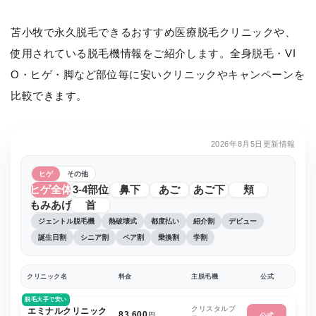
苫小牧で永久脱毛できるおすすめ医療脱毛クリニックや、
使用されている脱毛機情報をご紹介します。全身脱毛・VI
O・ヒゲ・脚など部位毎に安いクリニックやキャンペーンを
比較できます。
2026年8月5日更新情報
ヒゲ
その他
ヒゲ全体
3-4部位
鼻下
あご
あご下
頬
もみあげ
首
ジェントル脱毛機
熱破壊式
都度払い
紹介割
デビュー
誕生日割
シニア割
ペア割
乗換割
学割
クリニック名
料金
主脱毛機
公式
脱毛大手で安い
クリスタルプ
エミナルクリニック
83,600
円
公式