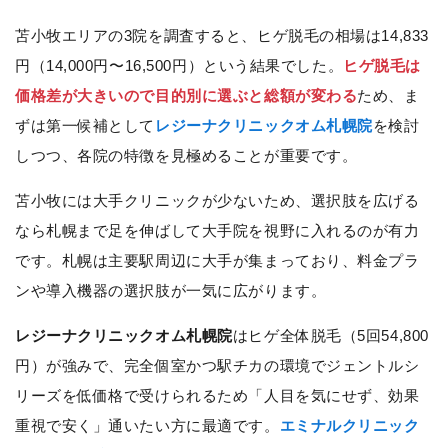
苫小牧エリアの3院を調査すると、ヒゲ脱毛の相場は14,833
円（14,000円〜16,500円）という結果でした。
ヒゲ脱毛は
価格差が大きいので目的別に選ぶと総額が変わる
ため、ま
ずは第一候補として
レジーナクリニックオム札幌院
を検討
しつつ、各院の特徴を見極めることが重要です。
苫小牧には大手クリニックが少ないため、選択肢を広げる
なら札幌まで足を伸ばして大手院を視野に入れるのが有力
です。札幌は主要駅周辺に大手が集まっており、料金プラ
ンや導入機器の選択肢が一気に広がります。
レジーナクリニックオム札幌院
はヒゲ全体脱毛（5回54,800
円）が強みで、完全個室かつ駅チカの環境でジェントルシ
リーズを低価格で受けられるため「人目を気にせず、効果
重視で安く」通いたい方に最適です。
エミナルクリニック