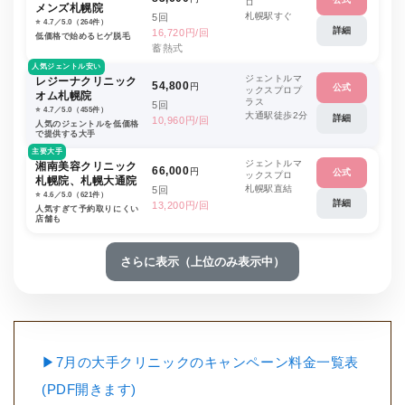
ロ
メンズ札幌院
札幌駅すぐ
5回
⭐️ 4.7／5.0（264件）
詳細
16,720円/回
低価格で始めるヒゲ脱毛
蓄熱式
人気ジェントル安い
ジェントルマ
レジーナクリニック
54,800
円
公式
ックスプロプ
オム札幌院
ラス
5回
⭐️ 4.7／5.0（455件）
大通駅徒歩2分
詳細
10,960円/回
人気のジェントルを低価格
で提供する大手
主要大手
ジェントルマ
湘南美容クリニック
66,000
円
公式
ックスプロ
札幌院、札幌大通院
札幌駅直結
5回
⭐️ 4.6／5.0（621件）
詳細
13,200円/回
人気すぎて予約取りにくい
店舗も
さらに表示（上位のみ表示中）
▶7月の大手クリニックのキャンペーン料金一覧表
(PDF開きます)