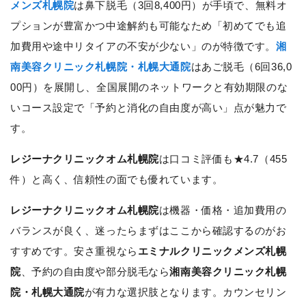
メンズ札幌院
は鼻下脱毛（3回8,400円）が手頃で、無料オ
プションが豊富かつ中途解約も可能なため「初めてでも追
加費用や途中リタイアの不安が少ない」のが特徴です。
湘
南美容クリニック札幌院・札幌大通院
はあご脱毛（6回36,0
00円）を展開し、全国展開のネットワークと有効期限のな
いコース設定で「予約と消化の自由度が高い」点が魅力で
す。
レジーナクリニックオム札幌院
は口コミ評価も★4.7（455
件）と高く、信頼性の面でも優れています。
レジーナクリニックオム札幌院
は機器・価格・追加費用の
バランスが良く、迷ったらまずはここから確認するのがお
すすめです。安さ重視なら
エミナルクリニックメンズ札幌
院
、予約の自由度や部分脱毛なら
湘南美容クリニック札幌
院・札幌大通院
が有力な選択肢となります。カウンセリン