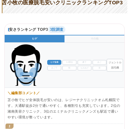
苫小牧の医療脱毛安いクリニックランキングTOP3
安さランキング TOP3
3院調査
ヒゲ
その他
ヒゲ全体
3-4部位
鼻下
あご
ジェントル
脱毛機
あご下
頬
もみあげ
首
＼編集部コメント／
苫小牧でヒゲ全体脱毛が安いのは、レジーナクリニックオム札幌院で
す。大通駅徒歩2分で通いやすく、各種割引も充実しています。2位の
湘南美容クリニック、3位のエミナルクリニックメンズも駅近で通い
やすい環境が整っています。
1