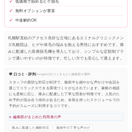
✓
低価格で始めるヒゲ脱毛
✓
無料オプションが豊富
✓
中途解約OK
札幌駅直結のアクセス良好な立地にあるエミナルクリニックメン
ズ札幌院は、ヒゲや体毛の悩みを抱える男性におすすめです。痛
みに配慮した医療脱毛機を導入しており、シンプルな定額制プラ
ンで通いやすいのが特徴です。忙しい方でも安心して通えます。
💬 口コミ・評判
Googleの口コミをもとに編集部が要約
スタッフの親切な対応が好評で、施術中も細やかな声かけや会話を
通じてリラックスできる環境づくりがなされています。麻酔の相談
にも柔軟に応じ、痛みに配慮した丁寧な照射が特徴です。人気のた
め予約が混み合う傾向があるため、余裕を持ったスケジュールでの
予約がスムーズに利用するコツです。
編集部がまとめた利用者の声
痛みに配慮した麻酔対応
施術中の丁寧な声かけ