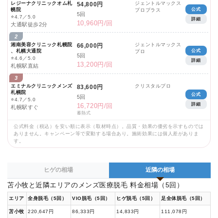
レジーナクリニックオム札
ジェントルマックス
54,800円
幌院
公式
プロプラス
5回
⭐
4.7／5.0
詳細
10,960円/回
大通駅徒歩2分
2
湘南美容クリニック札幌院
ジェントルマックス
66,000円
、札幌大通院
公式
プロ
5回
⭐
4.6／5.0
詳細
13,200円/回
札幌駅直結
3
エミナルクリニックメンズ
クリスタルプロ
83,600円
札幌院
公式
5回
⭐
4.7／5.0
詳細
16,720円/回
札幌駅すぐ
蓄熱式
公式料金（税込）を安い順に表示（取材時点）。品質・効果の優劣を示すものでは
ありません。キャンペーン等で変動する場合あり。施術効果には個人差がありま
す。
ヒゲの相場
近隣の相場
苫小牧と近隣エリアのメンズ医療脱毛 料金相場（5回）
エリア
全身脱毛（5回）
VIO脱毛（5回）
ヒゲ脱毛（5回）
足全体脱毛（5回）
苫小牧
220,647円
86,333円
14,833円
111,078円