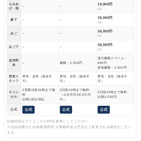
もみあ
19,800円
–
–
げ・頬
6回
36,000円
鼻下
–
–
6回
36,000円
あご
–
–
6回
36,000円
あご下
–
–
6回
強力麻酔クリーム：
追加料
–
麻酔：2,000円
980円
金
笑気麻酔：2,000円
照射ス
男性・女性（指名不
男性・女性（指名不
男性・女性（指名不
タッフ
可）
可）
可）
2営業日前20時まで無
3日前13時まで無料
キャン
2日前23時まで無料
料
（会員専用WEB利用
セル
以降3,000円
以降1回分消化
時）
公式
公式
公式
公式
詳細内容はクリニックのHPを参考にしてください
※自由診療のため保険適用外 ※掲載料金は予告なく変更される場合がござい
ます。