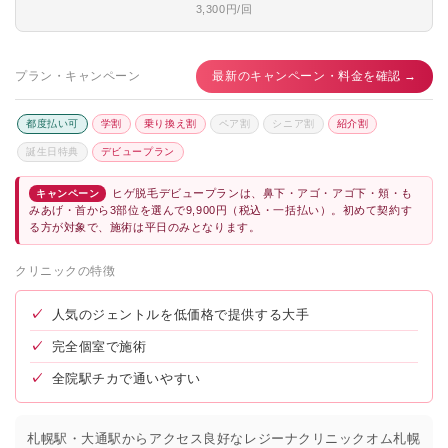
3,300円/回
プラン・キャンペーン
最新のキャンペーン・料金を確認 →
都度払い可
学割
乗り換え割
ペア割
シニア割
紹介割
誕生日特典
デビュープラン
ヒゲ脱毛デビュープランは、鼻下・アゴ・アゴ下・頬・も
キャンペーン
みあげ・首から3部位を選んで9,900円（税込・一括払い）。初めて契約す
る方が対象で、施術は平日のみとなります。
クリニックの特徴
✓
人気のジェントルを低価格で提供する大手
✓
完全個室で施術
✓
全院駅チカで通いやすい
札幌駅・大通駅からアクセス良好なレジーナクリニックオム札幌