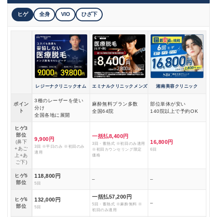
ヒゲ
全身
VIO
ひざ下
レジーナクリニックオム
エミナルクリニックメンズ
湘南美容クリニック
3種のレーザーを使い
ポイン
麻酔無料プラン多数
部位単体が安い
分け
ト
全国64院
140院以上で予約OK
全国各地に展開
ヒゲ3
部位
一括払8,400円
9,900円
(鼻下
16,800円
3回・蓄熱式 ※初回のみ適用
3回 ※平日のみ ※初回のみ
+あご
※初回カウンセリング限定
6回
適用
上+あ
価格
ご下)
ヒゲ5
118,800円
–
–
部位
5回
一括払57,200円
ヒゲ6
132,000円
–
5回・蓄熱式 ※麻酔無料 ※
部位
5回
初回のみ適用