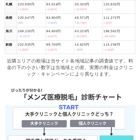
札幌
223,605円
93,014円
30,333円
110,833円
+2,958円
+6,681円
+15,500円
−245円
函館
220,647円
83,800円
49,571円
111,372円
±0円
−2,533円
+34,738円
+294円
旭川
209,220円
94,600円
43,223円
199,562円
−11,427円
+8,267円
+28,390円
+88,484円
釧路
222,935円
89,700円
14,625円
113,258円
+2,288円
+3,367円
−208円
+2,180円
近隣エリアの相場は当サイト各地域記事の調査値です。料
金の下の小さい数字は当地域との差。実際の料金はクリニ
ック・キャンペーンにより異なります。