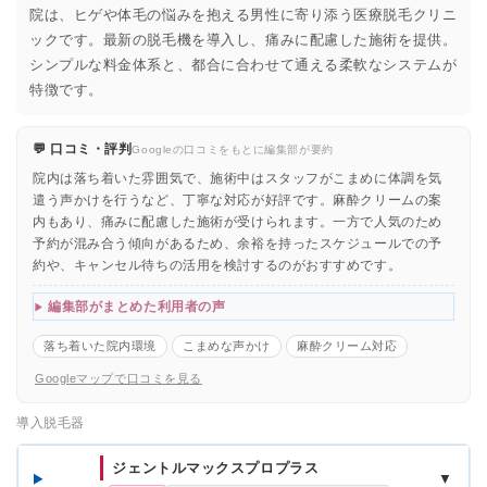
院は、ヒゲや体毛の悩みを抱える男性に寄り添う医療脱毛クリニ
ックです。最新の脱毛機を導入し、痛みに配慮した施術を提供。
シンプルな料金体系と、都合に合わせて通える柔軟なシステムが
特徴です。
💬 口コミ・評判
Googleの口コミをもとに編集部が要約
院内は落ち着いた雰囲気で、施術中はスタッフがこまめに体調を気
遣う声かけを行うなど、丁寧な対応が好評です。麻酔クリームの案
内もあり、痛みに配慮した施術が受けられます。一方で人気のため
予約が混み合う傾向があるため、余裕を持ったスケジュールでの予
約や、キャンセル待ちの活用を検討するのがおすすめです。
編集部がまとめた利用者の声
落ち着いた院内環境
こまめな声かけ
麻酔クリーム対応
Googleマップで口コミを見る
導入脱毛器
ジェントルマックスプロプラス
▼