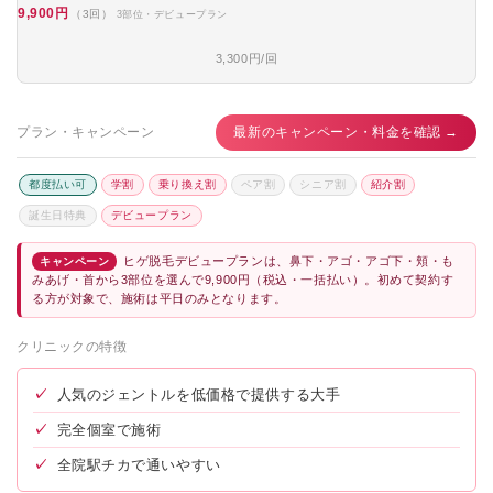
9,900円
（3回）
3部位・デビュープラン
3,300円/回
プラン・キャンペーン
最新のキャンペーン・料金を確認 →
都度払い可
学割
乗り換え割
ペア割
シニア割
紹介割
誕生日特典
デビュープラン
ヒゲ脱毛デビュープランは、鼻下・アゴ・アゴ下・頬・も
キャンペーン
みあげ・首から3部位を選んで9,900円（税込・一括払い）。初めて契約す
る方が対象で、施術は平日のみとなります。
クリニックの特徴
✓
人気のジェントルを低価格で提供する大手
✓
完全個室で施術
✓
全院駅チカで通いやすい