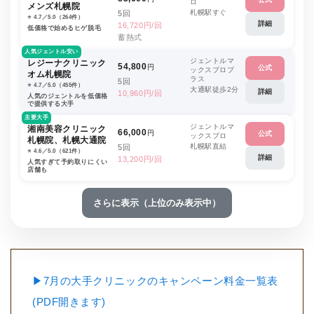
ロ
メンズ札幌院
札幌駅すぐ
5回
⭐️ 4.7／5.0（264件）
詳細
16,720円/回
低価格で始めるヒゲ脱毛
蓄熱式
人気ジェントル安い
ジェントルマ
レジーナクリニック
54,800
円
公式
ックスプロプ
オム札幌院
ラス
5回
⭐️ 4.7／5.0（455件）
大通駅徒歩2分
詳細
10,960円/回
人気のジェントルを低価格
で提供する大手
主要大手
ジェントルマ
湘南美容クリニック
66,000
円
公式
ックスプロ
札幌院、札幌大通院
札幌駅直結
5回
⭐️ 4.6／5.0（621件）
詳細
13,200円/回
人気すぎて予約取りにくい
店舗も
さらに表示（上位のみ表示中）
▶7月の大手クリニックのキャンペーン料金一覧表
(PDF開きます)