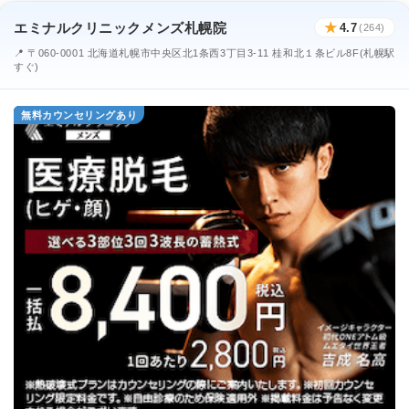
エミナルクリニックメンズ札幌院
★
4.7
(264)
📍 〒060-0001 北海道札幌市中央区北1条西3丁目3-11 桂和北１条ビル8F(札幌駅
すぐ)
無料カウンセリングあり