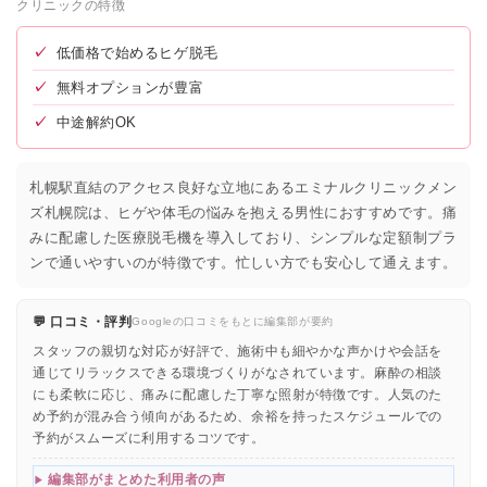
クリニックの特徴
✓
低価格で始めるヒゲ脱毛
✓
無料オプションが豊富
✓
中途解約OK
札幌駅直結のアクセス良好な立地にあるエミナルクリニックメン
ズ札幌院は、ヒゲや体毛の悩みを抱える男性におすすめです。痛
みに配慮した医療脱毛機を導入しており、シンプルな定額制プラ
ンで通いやすいのが特徴です。忙しい方でも安心して通えます。
💬 口コミ・評判
Googleの口コミをもとに編集部が要約
スタッフの親切な対応が好評で、施術中も細やかな声かけや会話を
通じてリラックスできる環境づくりがなされています。麻酔の相談
にも柔軟に応じ、痛みに配慮した丁寧な照射が特徴です。人気のた
め予約が混み合う傾向があるため、余裕を持ったスケジュールでの
予約がスムーズに利用するコツです。
編集部がまとめた利用者の声