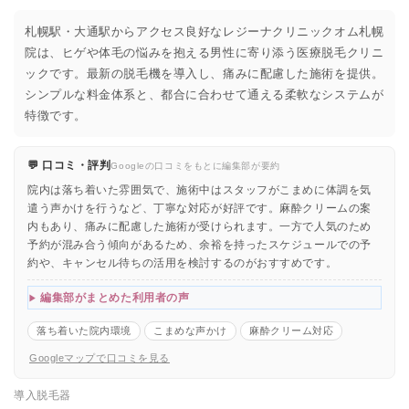
札幌駅・大通駅からアクセス良好なレジーナクリニックオム札幌
院は、ヒゲや体毛の悩みを抱える男性に寄り添う医療脱毛クリニ
ックです。最新の脱毛機を導入し、痛みに配慮した施術を提供。
シンプルな料金体系と、都合に合わせて通える柔軟なシステムが
特徴です。
💬 口コミ・評判
Googleの口コミをもとに編集部が要約
院内は落ち着いた雰囲気で、施術中はスタッフがこまめに体調を気
遣う声かけを行うなど、丁寧な対応が好評です。麻酔クリームの案
内もあり、痛みに配慮した施術が受けられます。一方で人気のため
予約が混み合う傾向があるため、余裕を持ったスケジュールでの予
約や、キャンセル待ちの活用を検討するのがおすすめです。
編集部がまとめた利用者の声
落ち着いた院内環境
こまめな声かけ
麻酔クリーム対応
Googleマップで口コミを見る
導入脱毛器