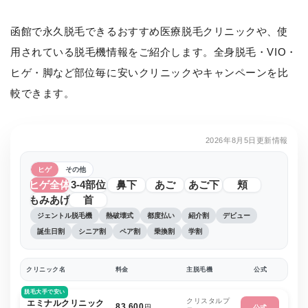
函館で永久脱毛できるおすすめ医療脱毛クリニックや、使
用されている脱毛機情報をご紹介します。全身脱毛・VIO・
ヒゲ・脚など部位毎に安いクリニックやキャンペーンを比
較できます。
2026年8月5日更新情報
ヒゲ
その他
ヒゲ全体
3-4部位
鼻下
あご
あご下
頬
もみあげ
首
ジェントル脱毛機
熱破壊式
都度払い
紹介割
デビュー
誕生日割
シニア割
ペア割
乗換割
学割
クリニック名
料金
主脱毛機
公式
脱毛大手で安い
クリスタルプ
エミナルクリニック
83,600
円
公式