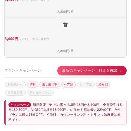
2,800円/回
首
8,400円
（3回）
3部位・蓄熱式
2,800円/回
プラン・キャンペーン
最新のキャンペーン・料金を確認 →
都度払い可
学割
乗り換え割
ペア割
シニア割
紹介割
誕生日特典
デビュープラン
初回限定でヒゲの選べる3部位3回が8,400円。全身脱毛は5
キャンペーン
回159,500円、VIO脱毛は5回78,000円。のりかえ割は最大22%OFF、学生
プランは最大13%OFF。初診料・カウンセリング料・トラブル治療費は無
料です。