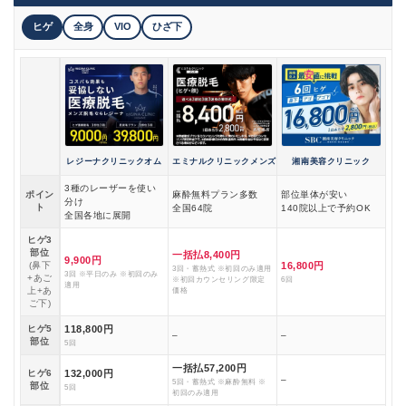
ヒゲ
全身
VIO
ひざ下
レジーナクリニックオム
エミナルクリニックメンズ
湘南美容クリニック
3種のレーザーを使い
ポイン
麻酔無料プラン多数
部位単体が安い
分け
ト
全国64院
140院以上で予約OK
全国各地に展開
ヒゲ3
部位
一括払8,400円
9,900円
(鼻下
16,800円
3回・蓄熱式 ※初回のみ適用
3回 ※平日のみ ※初回のみ
+あご
※初回カウンセリング限定
6回
適用
上+あ
価格
ご下)
ヒゲ5
118,800円
–
–
部位
5回
一括払57,200円
ヒゲ6
132,000円
–
5回・蓄熱式 ※麻酔無料 ※
部位
5回
初回のみ適用