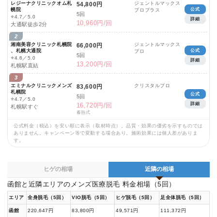
レジーナクリニックオム札
ジェントルマックス
54,800円
幌院
公式
プロプラス
5回
⭐
4.7／5.0
詳細
10,960円/回
大通駅徒歩2分
2
湘南美容クリニック札幌院
ジェントルマックス
66,000円
、札幌大通院
公式
プロ
5回
⭐
4.6／5.0
詳細
13,200円/回
札幌駅直結
3
エミナルクリニックメンズ
クリスタルプロ
83,600円
札幌院
公式
5回
⭐
4.7／5.0
詳細
16,720円/回
札幌駅すぐ
蓄熱式
公式料金（税込）を安い順に表示（取材時点）。品質・効果の優劣を示すものでは
ありません。キャンペーン等で変動する場合あり。施術効果には個人差がありま
す。
ヒゲの相場
近隣の相場
函館と近隣エリアのメンズ医療脱毛 料金相場（5回）
エリア
全身脱毛（5回）
VIO脱毛（5回）
ヒゲ脱毛（5回）
足全体脱毛（5回）
函館
220,647円
83,800円
49,571円
111,372円