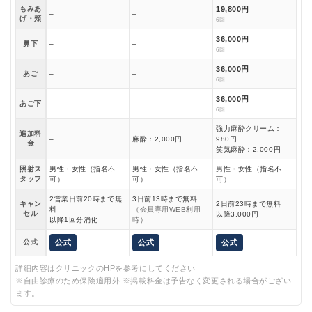
もみあ
19,800円
–
–
げ・頬
6回
36,000円
鼻下
–
–
6回
36,000円
あご
–
–
6回
36,000円
あご下
–
–
6回
強力麻酔クリーム：
追加料
–
麻酔：2,000円
980円
金
笑気麻酔：2,000円
照射ス
男性・女性（指名不
男性・女性（指名不
男性・女性（指名不
タッフ
可）
可）
可）
2営業日前20時まで無
3日前13時まで無料
キャン
2日前23時まで無料
料
（会員専用WEB利用
セル
以降3,000円
以降1回分消化
時）
公式
公式
公式
公式
詳細内容はクリニックのHPを参考にしてください
※自由診療のため保険適用外 ※掲載料金は予告なく変更される場合がござい
ます。