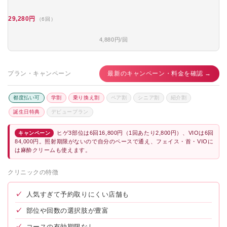
29,280円
（6回）
4,880円/回
プラン・キャンペーン
最新のキャンペーン・料金を確認 →
都度払い可
学割
乗り換え割
ペア割
シニア割
紹介割
誕生日特典
デビュープラン
ヒゲ3部位は6回16,800円（1回あたり2,800円）、VIOは6回
キャンペーン
84,000円。照射期限がないので自分のペースで通え、フェイス・首・VIOに
は麻酔クリームも使えます。
クリニックの特徴
✓
人気すぎて予約取りにくい店舗も
✓
部位や回数の選択肢が豊富
✓
コースの有効期限なし