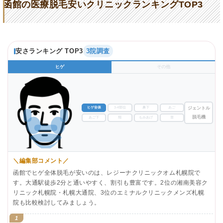
函館の医療脱毛安いクリニックランキングTOP3
安さランキング TOP3
3院調査
ヒゲ
その他
ヒゲ全体
3-4部位
鼻下
あご
ジェントル
脱毛機
あご下
頬
もみあげ
首
＼編集部コメント／
函館でヒゲ全体脱毛が安いのは、レジーナクリニックオム札幌院で
す。大通駅徒歩2分と通いやすく、割引も豊富です。2位の湘南美容ク
リニック札幌院・札幌大通院、3位のエミナルクリニックメンズ札幌
院も比較検討してみましょう。
1