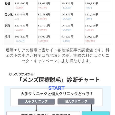
札幌
223,605円
93,014円
30,333円
110,833円
+2,958円
+9,214円
−19,238円
−539円
苫小牧
220,647円
86,333円
14,833円
111,078円
±0円
+2,533円
−34,738円
−294円
釧路
222,935円
89,700円
14,625円
113,258円
+2,288円
+5,900円
−34,946円
+1,886円
旭川
209,220円
94,600円
43,223円
199,562円
−11,427円
+10,800円
−6,348円
+88,190円
近隣エリアの相場は当サイト各地域記事の調査値です。料
金の下の小さい数字は当地域との差。実際の料金はクリニ
ック・キャンペーンにより異なります。