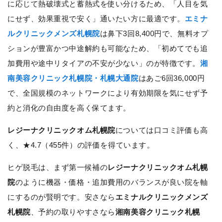
に応じて熱破壊式と蓄熱式を使い分けるため、「人目を気
にせず、効果重視で安く」通いたい方に最適です。
エミナ
ルクリニックメンズ札幌院
は鼻下3回8,400円で、無料オプ
ションが豊富かつ中途解約も可能なため、「初めてでも追
加費用や途中リタイアの不安が少ない」のが特徴です。
湘
南美容クリニック札幌院・札幌大通院
はあご6回36,000円
で、全国規模のネットワークにより有効期限を気にせず予
約と消化の自由度を高く保てます。
レジーナクリニックオム札幌院
については口コミ評価も高
く、★4.7（455件）の評価を得ています。
ヒゲ脱毛は、まず第一候補の
レジーナクリニックオム札幌
院
のように機器・価格・追加費用のバランスが良い院を軸
にするのが賢明です。安さなら
エミナルクリニックメンズ
札幌院
、予約の取りやすさなら
湘南美容クリニック札幌