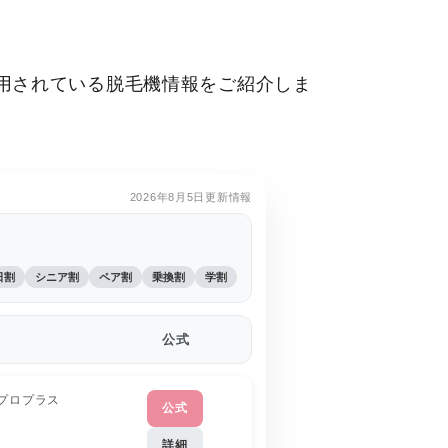
用されている脱毛機情報をご紹介しま
。
2026年8月5日更新情報
日割
シニア割
ペア割
乗換割
学割
公式
プロプラス
公式
詳細