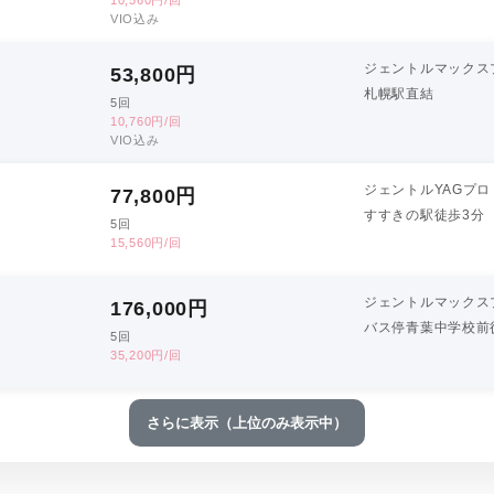
VIO込み
ジェントルマックス
53,800
円
札幌駅直結
5回
10,760円/回
VIO込み
ジェントルYAGプロ
77,800
円
すすきの駅徒歩3分
5回
15,560円/回
ジェントルマックス
176,000
円
バス停青葉中学校前
5回
35,200円/回
さらに表示（上位のみ表示中）