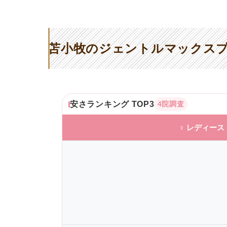
苫小牧のジェントルマックスプ
安さランキング TOP3
4院調査
♀ レディース