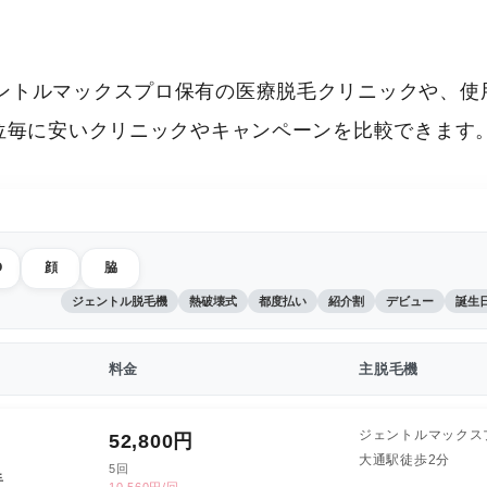
ントルマックスプロ保有の医療脱毛クリニックや、使
部位毎に安いクリニックやキャンペーンを比較できます
O
顔
脇
ジェントル脱毛機
熱破壊式
都度払い
紹介割
デビュー
誕生
料金
主脱毛機
ジェントルマックス
52,800
円
大通駅徒歩2分
5回
手
10,560円/回