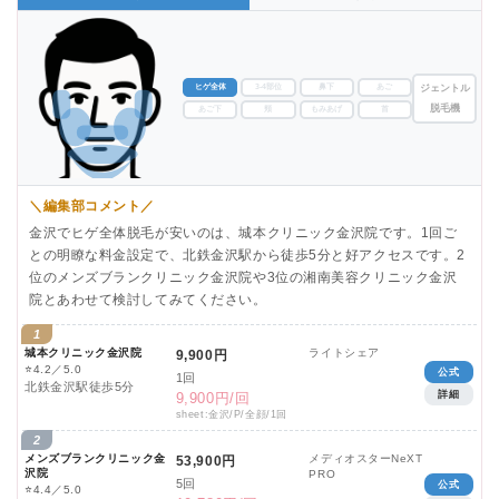
ヒゲ全体
3-4部位
鼻下
あご
ジェントル
脱毛機
あご下
頬
もみあげ
首
＼編集部コメント／
金沢でヒゲ全体脱毛が安いのは、城本クリニック金沢院です。1回ご
との明瞭な料金設定で、北鉄金沢駅から徒歩5分と好アクセスです。2
位のメンズブランクリニック金沢院や3位の湘南美容クリニック金沢
院とあわせて検討してみてください。
1
城本クリニック金沢院
ライトシェア
9,900円
⭐
4.2／5.0
公式
1回
北鉄金沢駅徒歩5分
詳細
9,900円/回
sheet:金沢/P/全顔/1回
2
メンズブランクリニック金
メディオスターNeXT
53,900円
沢院
PRO
5回
公式
⭐
4.4／5.0