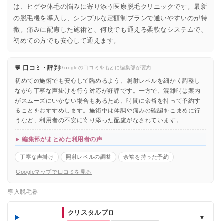
は、ヒゲや体毛の悩みに寄り添う医療脱毛クリニックです。最新
の脱毛機を導入し、シンプルな定額制プランで通いやすいのが特
徴。痛みに配慮した施術と、何度でも通える柔軟なシステムで、
初めての方でも安心して通えます。
💬 口コミ・評判
Googleの口コミをもとに編集部が要約
初めての施術でも安心して臨めるよう、照射レベルを細かく調整し
ながら丁寧な声掛けを行う対応が好評です。一方で、混雑時は案内
がスムーズにいかない場合もあるため、時間に余裕を持って予約す
ることをおすすめします。施術中は体調や痛みの確認をこまめに行
うなど、利用者の不安に寄り添った配慮がなされています。
編集部がまとめた利用者の声
丁寧な声掛け
照射レベルの調整
余裕を持った予約
Googleマップで口コミを見る
導入脱毛器
クリスタルプロ
▼