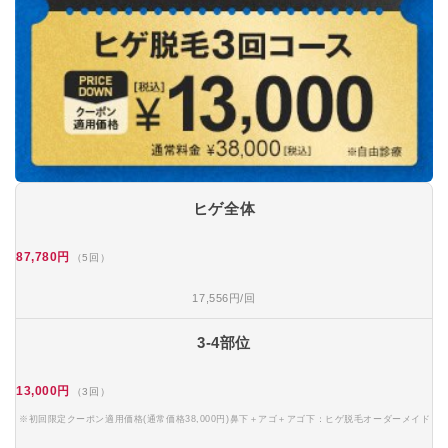
ヒゲ全体
87,780円
（5回）
17,556円/回
3-4部位
13,000円
（3回）
※初回限定クーポン適用価格(通常価格38,000円)鼻下＋アゴ＋アゴ下：ヒゲ脱毛オーダーメイド