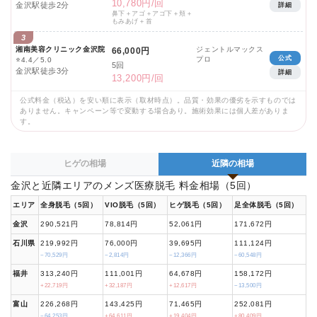
10,780円/回
金沢駅徒歩2分
詳細
鼻下＋アゴ＋アゴ下＋頬＋
もみあげ＋首
3
湘南美容クリニック金沢院
ジェントルマックス
66,000円
公式
プロ
⭐
4.4／5.0
5回
金沢駅徒歩3分
詳細
13,200円/回
公式料金（税込）を安い順に表示（取材時点）。品質・効果の優劣を示すものでは
ありません。キャンペーン等で変動する場合あり。施術効果には個人差がありま
す。
ヒゲの相場
近隣の相場
金沢と近隣エリアのメンズ医療脱毛 料金相場（5回）
エリア
全身脱毛（5回）
VIO脱毛（5回）
ヒゲ脱毛（5回）
足全体脱毛（5回）
金沢
290,521円
78,814円
52,061円
171,672円
石川県
219,992円
76,000円
39,695円
111,124円
−70,529円
−2,814円
−12,366円
−60,548円
福井
313,240円
111,001円
64,678円
158,172円
+22,719円
+32,187円
+12,617円
−13,500円
富山
226,268円
143,425円
71,465円
252,081円
−64,253円
+64,611円
+19,404円
+80,409円