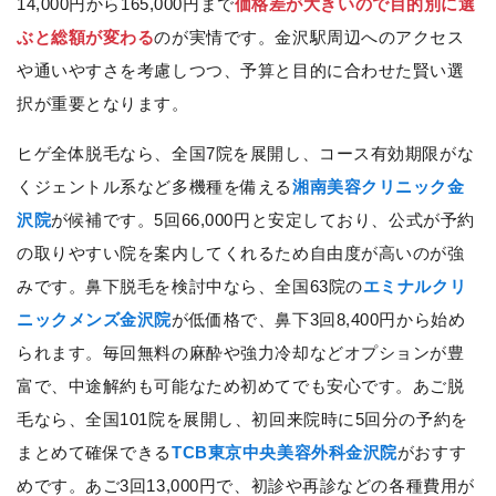
14,000円から165,000円まで
価格差が大きいので目的別に選
ぶと総額が変わる
のが実情です。金沢駅周辺へのアクセス
や通いやすさを考慮しつつ、予算と目的に合わせた賢い選
択が重要となります。
ヒゲ全体脱毛なら、全国7院を展開し、コース有効期限がな
くジェントル系など多機種を備える
湘南美容クリニック金
沢院
が候補です。5回66,000円と安定しており、公式が予約
の取りやすい院を案内してくれるため自由度が高いのが強
みです。鼻下脱毛を検討中なら、全国63院の
エミナルクリ
ニックメンズ金沢院
が低価格で、鼻下3回8,400円から始め
られます。毎回無料の麻酔や強力冷却などオプションが豊
富で、中途解約も可能なため初めてでも安心です。あご脱
毛なら、全国101院を展開し、初回来院時に5回分の予約を
まとめて確保できる
TCB東京中央美容外科金沢院
がおすす
めです。あご3回13,000円で、初診や再診などの各種費用が