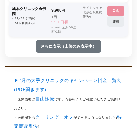
ライトシェア
城本クリニック金沢
9,900
円
公式
北鉄金沢駅徒
院
歩5分
1回
⭐️ 4.2／5.0（122件）
詳細
9,900円/回
JR金沢駅徒歩5分
sheet:金沢/P/全
顔/1回
さらに表示（上位のみ表示中）
▶7月の大手クリニックのキャンペーン料金一覧表
(PDF開きます)
自由診療
・医療脱毛は
です。内容をよくご確認いただきご契約く
ださい。
クーリング・オフ
特
・医療脱毛も
ができるようになりました(
定商取引法
)