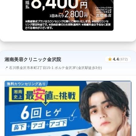
湘南美容クリニック金沢院
★
4.4
(672)
📍 石川県金沢市本町2丁目15-1 ポルテ金沢3F(金沢駅徒歩3分)
無料カウンセリングあり