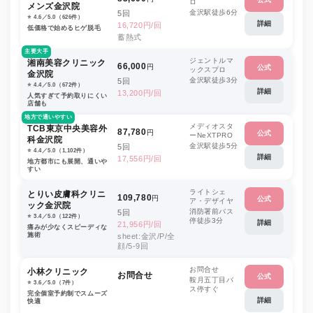
ロ
メンズ金沢院
金沢駅徒歩6分
5回
⭐️ 4.6／5.0（626件）
詳細
16,720円/回
低価格で始めるヒゲ脱毛
蓄熱式
主要大手
ジェントルマ
湘南美容クリニック
66,000
円
公式
ックスプロ
金沢院
金沢駅徒歩3分
5回
⭐️ 4.4／5.0（672件）
詳細
13,200円/回
人気すぎて予約取りにくい
店舗も
地方で通いやすい
メディオスタ
TCB東京中央美容外
87,780
円
公式
ーNeXTPRO
科金沢院
金沢駅徒歩5分
5回
⭐️ 4.4／5.0（1,102件）
詳細
17,556円/回
地方都市にも展開、通いや
すい
ライトシェ
とりい皮膚科クリニ
109,780
円
公式
ア・デザイヤ
ック金沢院
消防署前バス
5回
⭐️ 3.4／5.0（122件）
停徒歩3分
詳細
21,956円/回
痛みが少なくスピーディな
施術
sheet:金沢/P/全
顔/5-9回
お問合せ
小林クリニック
お問合せ
公式
鞍月五丁目バ
⭐️ 3.6／5.0（7件）
ス停すぐ
完全個室予約制でスムーズ
詳細
快適