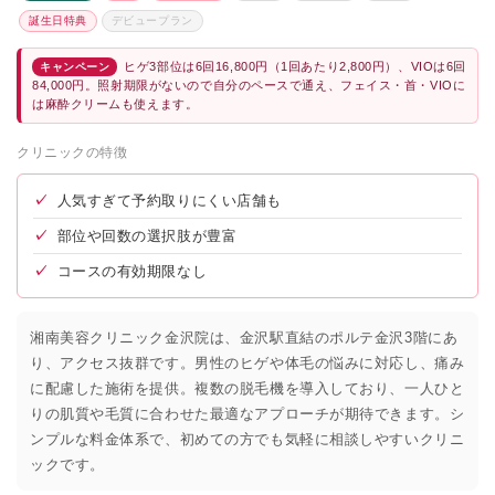
誕生日特典
デビュープラン
ヒゲ3部位は6回16,800円（1回あたり2,800円）、VIOは6回
キャンペーン
84,000円。照射期限がないので自分のペースで通え、フェイス・首・VIOに
は麻酔クリームも使えます。
クリニックの特徴
✓
人気すぎて予約取りにくい店舗も
✓
部位や回数の選択肢が豊富
✓
コースの有効期限なし
湘南美容クリニック金沢院は、金沢駅直結のポルテ金沢3階にあ
り、アクセス抜群です。男性のヒゲや体毛の悩みに対応し、痛み
に配慮した施術を提供。複数の脱毛機を導入しており、一人ひと
りの肌質や毛質に合わせた最適なアプローチが期待できます。シ
ンプルな料金体系で、初めての方でも気軽に相談しやすいクリニ
ックです。