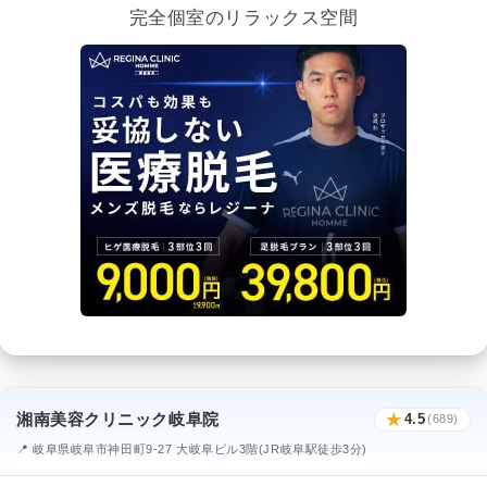
完全個室のリラックス空間
湘南美容クリニック岐阜院
★
4.5
(689)
📍 岐阜県岐阜市神田町9-27 大岐阜ビル3階(JR岐阜駅徒歩3分)