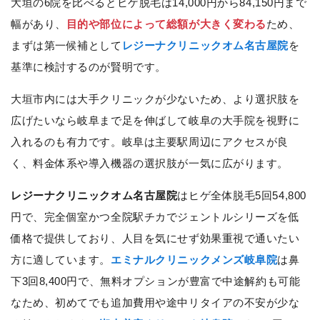
大垣の6院を比べるとヒゲ脱毛は14,000円から84,150円まで
幅があり、
目的や部位によって総額が大きく変わる
ため、
まずは第一候補として
レジーナクリニックオム名古屋院
を
基準に検討するのが賢明です。
大垣市内には大手クリニックが少ないため、より選択肢を
広げたいなら岐阜まで足を伸ばして岐阜の大手院を視野に
入れるのも有力です。岐阜は主要駅周辺にアクセスが良
く、料金体系や導入機器の選択肢が一気に広がります。
レジーナクリニックオム名古屋院
はヒゲ全体脱毛5回54,800
円で、完全個室かつ全院駅チカでジェントルシリーズを低
価格で提供しており、人目を気にせず効果重視で通いたい
方に適しています。
エミナルクリニックメンズ岐阜院
は鼻
下3回8,400円で、無料オプションが豊富で中途解約も可能
なため、初めてでも追加費用や途中リタイアの不安が少な