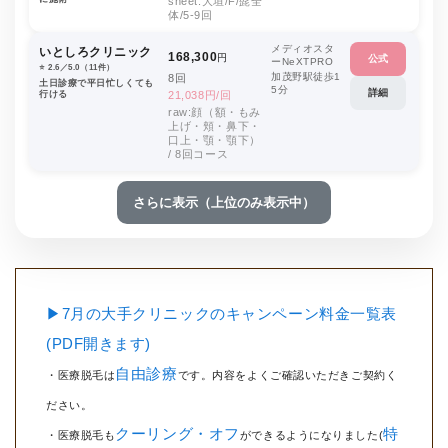
sheet:大垣/F/髭全
体/5-9回
メディオスタ
いとしろクリニック
168,300
円
公式
ーNeXTPRO
⭐️ 2.6／5.0（11件）
加茂野駅徒歩1
8回
土日診療で平日忙しくても
5分
詳細
行ける
21,038円/回
raw:顔（額・もみ
上げ・頬・鼻下・
口上・顎・顎下）
/ 8回コース
さらに表示（上位のみ表示中）
▶7月の大手クリニックのキャンペーン料金一覧表
(PDF開きます)
自由診療
・医療脱毛は
です。内容をよくご確認いただきご契約く
ださい。
クーリング・オフ
特
・医療脱毛も
ができるようになりました(