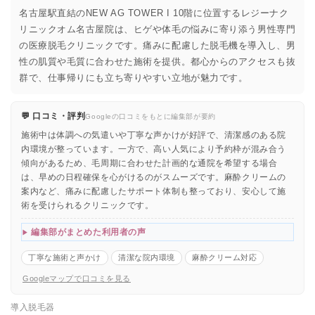
名古屋駅直結のNEW AG TOWER I 10階に位置するレジーナク
リニックオム名古屋院は、ヒゲや体毛の悩みに寄り添う男性専門
の医療脱毛クリニックです。痛みに配慮した脱毛機を導入し、男
性の肌質や毛質に合わせた施術を提供。都心からのアクセスも抜
群で、仕事帰りにも立ち寄りやすい立地が魅力です。
💬 口コミ・評判
Googleの口コミをもとに編集部が要約
施術中は体調への気遣いや丁寧な声かけが好評で、清潔感のある院
内環境が整っています。一方で、高い人気により予約枠が混み合う
傾向があるため、毛周期に合わせた計画的な通院を希望する場合
は、早めの日程確保を心がけるのがスムーズです。麻酔クリームの
案内など、痛みに配慮したサポート体制も整っており、安心して施
術を受けられるクリニックです。
編集部がまとめた利用者の声
丁寧な施術と声かけ
清潔な院内環境
麻酔クリーム対応
Googleマップで口コミを見る
導入脱毛器