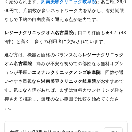
く始められます。
湘南美容クリニック岐阜院
はあご6回36,0
00円で、店舗数が多いネットワーク力を活かし、有効期限
なしで予約の自由度高く通える点が魅力です。
レジーナクリニックオム名古屋院
は口コミ評価も★4.7（43
9件）と高く、多くの利用者に支持されています。
選び方は、機器と価格のバランスなら
レジーナクリニック
オム名古屋院
、痛みが不安な初めての部位なら無料オプシ
ョンが手厚い
エミナルクリニックメンズ岐阜院
、回数や通
いやすさ重視なら
湘南美容クリニック岐阜院
がおすすめで
す。気になる院があれば、まずは無料カウンセリング枠を
押さえて相談し、無理のない範囲で比較を始めてくださ
い。
大垣 メンズ脱毛クリニックマップ