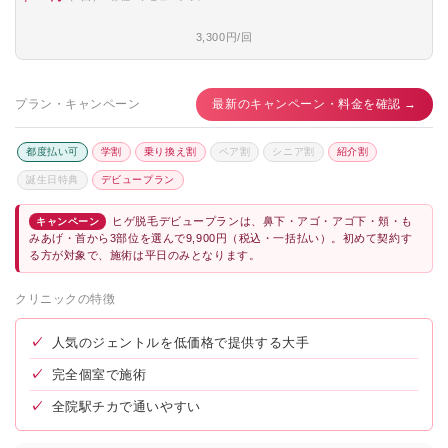
3,300円/回
プラン・キャンペーン
最新のキャンペーン・料金を確認 →
都度払い可
学割
乗り換え割
ペア割
シニア割
紹介割
誕生日特典
デビュープラン
ヒゲ脱毛デビュープランは、鼻下・アゴ・アゴ下・頬・も
キャンペーン
みあげ・首から3部位を選んで9,900円（税込・一括払い）。初めて契約す
る方が対象で、施術は平日のみとなります。
クリニックの特徴
✓
人気のジェントルを低価格で提供する大手
✓
完全個室で施術
✓
全院駅チカで通いやすい