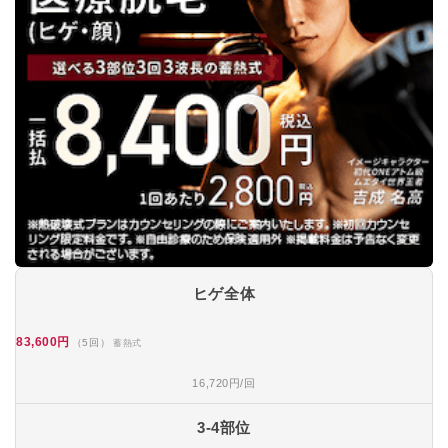
ヒゲ全体
83,600円
（5回）
蓄熱式
16,720円/回
3-4部位