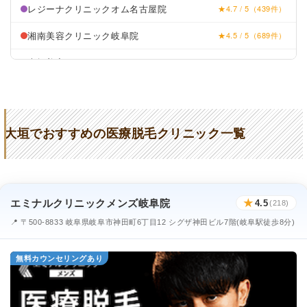
レジーナクリニックオム名古屋院
★4.7 / 5（439件）
湘南美容クリニック岐阜院
★4.5 / 5（689件）
大垣美容クリニック
★4.3 / 5（44件）
おおがき皮膚科クリニック
★2.8 / 5（51件）
大垣バイパス医院
★3.0 / 5（45件）
大垣でおすすめの医療脱毛クリニック一覧
ひぐちクリニック
★3.1 / 5（53件）
倉橋クリニック
★4.0 / 5（27件）
大垣さくらファミリークリニック
★2.7 / 5（24件）
エミナルクリニックメンズ岐阜院
★
4.5
(218)
みのかも西クリニック
★3.2 / 5（26件）
📍 〒500-8833 岐阜県岐阜市神田町6丁目12 シグザ神田ビル7階(岐阜駅徒歩8分)
いとしろクリニック
★2.6 / 5（11件）
無料カウンセリングあり
奥村皮フ科
★2.8 / 5（71件）
まさきクリニック
★3.8 / 5（70件）