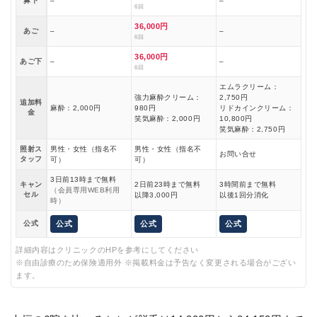
鼻下
–
–
6回
36,000円
あご
–
–
6回
36,000円
あご下
–
–
6回
エムラクリーム：
強力麻酔クリーム：
2,750円
追加料
麻酔：2,000円
980円
リドカインクリーム：
金
笑気麻酔：2,000円
10,800円
笑気麻酔：2,750円
照射ス
男性・女性（指名不
男性・女性（指名不
お問い合せ
タッフ
可）
可）
3日前13時まで無料
キャン
2日前23時まで無料
3時間前まで無料
（会員専用WEB利用
セル
以降3,000円
以後1回分消化
時）
公式
公式
公式
公式
詳細内容はクリニックのHPを参考にしてください
※自由診療のため保険適用外 ※掲載料金は予告なく変更される場合がござい
ます。