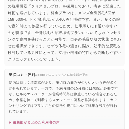
の脱毛機器「クリスタルプロ」を採用しており、痛みに配慮した
施術を追求しています。料金プランは、メンズ全身脱毛5回が
159,500円、ヒゲ脱毛3回が8,400円と明確です。また、多くの院
で夜21時まで診療を行っているため、仕事帰りにも通いやすい
のが特徴です。全身脱毛の熱破壊式プランについてもカウンセリ
ングで案内を受けることが可能で、自身の毛質や肌の状態に合わ
せた選択ができます。ヒゲや体毛の濃さに悩み、効率的な脱毛を
検討している男性にとって、立地や機器の特性から判断しやすい
クリニックといえるでしょう。
💬 口コミ・評判
Googleの口コミをもとに編集部が要約
院内は新しく清潔感があり、施術時の痛みが少ないという声が多く
寄せられています。一方で、予約時間の15分前には来院が必要です
が、ビルのエレベーターが営業時間外は停止している場合があるた
め、余裕を持って到着するスケジュール調整が推奨されます。カウ
ンセリングではプランごとの特徴や費用について詳細な説明が行わ
れています。
編集部がまとめた利用者の声