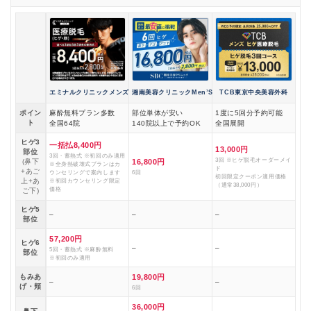
エミナルクリニックメンズ
湘南美容クリニックMen’S
TCB東京中央美容外科
ポイン
麻酔無料プラン多数
部位単体が安い
1度に5回分予約可能
ト
全国64院
140院以上で予約OK
全国展開
ヒゲ3
一括払8,400円
13,000円
部位
3回・蓄熱式 ※初回のみ適用
3回 ※ヒゲ脱毛オーダーメイ
(鼻下
16,800円
※全身熱破壊式プランはカ
ド
+あご
ウンセリングで案内します
6回
初回限定クーポン適用価格
上+あ
※初回カウンセリング限定
（通常38,000円）
価格
ご下)
ヒゲ5
–
–
–
部位
57,200円
ヒゲ6
–
–
5回・蓄熱式 ※麻酔無料
部位
※初回のみ適用
もみあ
19,800円
–
–
げ・頬
6回
36,000円