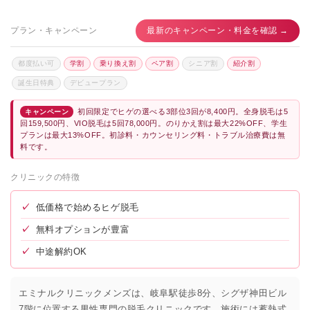
プラン・キャンペーン
最新のキャンペーン・料金を確認 →
都度払い可
学割
乗り換え割
ペア割
シニア割
紹介割
誕生日特典
デビュープラン
初回限定でヒゲの選べる3部位3回が8,400円。全身脱毛は5
キャンペーン
回159,500円、VIO脱毛は5回78,000円。のりかえ割は最大22%OFF、学生
プランは最大13%OFF。初診料・カウンセリング料・トラブル治療費は無
料です。
クリニックの特徴
✓
低価格で始めるヒゲ脱毛
✓
無料オプションが豊富
✓
中途解約OK
エミナルクリニックメンズは、岐阜駅徒歩8分、シグザ神田ビル
7階に位置する男性専門の脱毛クリニックです。施術には蓄熱式