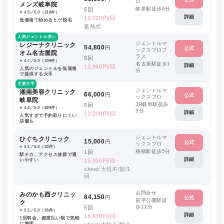
ロ
メンズ岐阜院
岐阜駅徒歩8分
5回
⭐️ 4.5／5.0（218件）
詳細
16,720円/回
低価格で始めるヒゲ脱毛
蓄熱式
人気ジェントル安い
ジェントルマ
レジーナクリニック
54,800
円
公式
ックスプロプ
オム名古屋院
ラス
5回
⭐️ 4.7／5.0（439件）
名古屋駅徒歩1
詳細
10,960円/回
人気のジェントルを低価格
分
で提供する大手
主要大手
ジェントルマ
湘南美容クリニック
66,000
円
公式
ックスプロ
岐阜院
JR岐阜駅徒歩
5回
⭐️ 4.5／5.0（689件）
3分
詳細
13,200円/回
人気すぎて予約取りにくい
店舗も
ジェントルマ
ひぐちクリニック
15,000
円
公式
ックスプロ
⭐️ 3.1／5.0（53件）
穂積駅徒歩5分
1回
駅チカ、アクセス抜群で通
詳細
いやすい
15,000円/回
sheet:大垣/F/髭/1
回
お問合せ
みのかも西クリニッ
84,150
円
公式
前平公園駅徒
ク
歩11分
5回
⭐️ 3.2／5.0（26件）
詳細
16,830円/回
1回料金、都度払い制で気軽
に施術