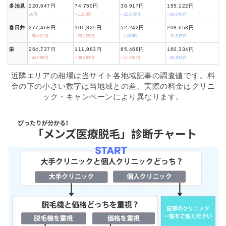
多治見
220,647円
74,750円
30,917円
155,122円
±0円
+1,250円
−22,970円
−66,046円
春日井
277,468円
101,825円
52,242円
208,653円
+56,821円
+28,325円
−1,645円
−12,515円
栄
264,737円
111,983円
65,468円
160,334円
+44,090円
+38,483円
+11,581円
−60,834円
近隣エリアの相場は当サイト各地域記事の調査値です。料
金の下の小さい数字は当地域との差。実際の料金はクリニ
ック・キャンペーンにより異なります。