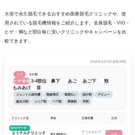
大垣で永久脱毛できるおすすめ医療脱毛クリニックや、使
用されている脱毛機情報をご紹介します。全身脱毛・VIO・
ヒゲ・脚など部位毎に安いクリニックやキャンペーンを比
較できます。
2026年8月5日更新情報
ヒゲ
その他
ヒゲ全体
3-4部位
鼻下
あご
あご下
頬
もみあげ
首
ジェントル脱毛機
熱破壊式
都度払い
紹介割
デビュー
誕生日割
シニア割
ペア割
乗換割
学割
クリニック名
料金
主脱毛機
公式
脱毛大手で安い
クリスタルプ
エミナルクリニック
83,600
円
公式