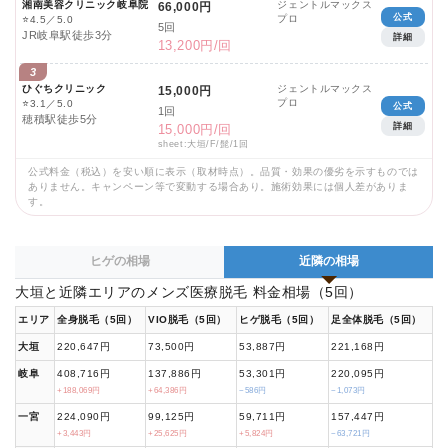
湘南美容クリニック岐阜院
ジェントルマックス
66,000円
公式
プロ
⭐
4.5／5.0
5回
JR岐阜駅徒歩3分
詳細
13,200円/回
3
ひぐちクリニック
ジェントルマックス
15,000円
プロ
⭐
3.1／5.0
公式
1回
穂積駅徒歩5分
詳細
15,000円/回
sheet:大垣/F/髭/1回
公式料金（税込）を安い順に表示（取材時点）。品質・効果の優劣を示すものでは
ありません。キャンペーン等で変動する場合あり。施術効果には個人差がありま
す。
ヒゲの相場
近隣の相場
大垣と近隣エリアのメンズ医療脱毛 料金相場（5回）
エリア
全身脱毛（5回）
VIO脱毛（5回）
ヒゲ脱毛（5回）
足全体脱毛（5回）
大垣
220,647円
73,500円
53,887円
221,168円
岐阜
408,716円
137,886円
53,301円
220,095円
+188,069円
+64,386円
−586円
−1,073円
一宮
224,090円
99,125円
59,711円
157,447円
+3,443円
+25,625円
+5,824円
−63,721円