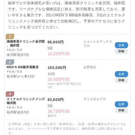
福井でヒゲ全体脱毛が安いのは、湘南美容クリニック金沢院、福井院
です。リーズナブルな価格設定に加え、割引制度も充実しており、通
いやすさも魅力です。2位のMEN’S BB福井高柳店、3位のエミナルク
リニックメンズ福井院と併せて比較検討し、予算やアクセスに合うク
リニックを見つけてください。
1
湘南美容クリニック金沢院
ジェントルマックス
66,000円
、福井院
公式
プロ
5回
⭐
4.4／5.0
詳細
13,200円/回
金沢駅徒歩3分
2
MEN’S BB福井高柳店
お問合せ
165,000円
⭐
4.9／5.0
10回
公式
福井駅から車15分
16,500円/回
詳細
sheet:福井/P/髭7部位/10
+回
3
エミナルクリニックメンズ
クリスタルプロ
83,600円
福井院
公式
5回
⭐
4.4／5.0
詳細
16,720円/回
福井駅徒歩5分
蓄熱式
公式料金（税込）を安い順に表示（取材時点）。品質・効果の優劣を示すものでは
ありません。キャンペーン等で変動する場合あり。施術効果には個人差がありま
す。