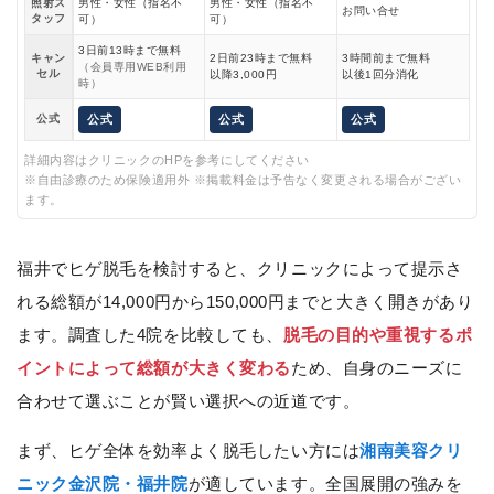
照射ス
男性・女性（指名不
男性・女性（指名不
お問い合せ
タッフ
可）
可）
3日前13時まで無料
キャン
2日前23時まで無料
3時間前まで無料
（会員専用WEB利用
セル
以降3,000円
以後1回分消化
時）
公式
公式
公式
公式
詳細内容はクリニックのHPを参考にしてください
※自由診療のため保険適用外 ※掲載料金は予告なく変更される場合がござい
ます。
福井でヒゲ脱毛を検討すると、クリニックによって提示さ
れる総額が14,000円から150,000円までと大きく開きがあり
ます。調査した4院を比較しても、
脱毛の目的や重視するポ
イントによって総額が大きく変わる
ため、自身のニーズに
合わせて選ぶことが賢い選択への近道です。
まず、ヒゲ全体を効率よく脱毛したい方には
湘南美容クリ
ニック金沢院・福井院
が適しています。全国展開の強みを