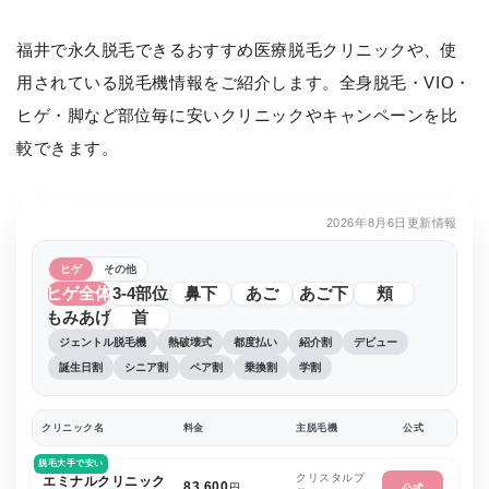
福井で永久脱毛できるおすすめ医療脱毛クリニックや、使
用されている脱毛機情報をご紹介します。全身脱毛・VIO・
ヒゲ・脚など部位毎に安いクリニックやキャンペーンを比
較できます。
2026年8月6日更新情報
ヒゲ
その他
ヒゲ全体
3-4部位
鼻下
あご
あご下
頬
もみあげ
首
ジェントル脱毛機
熱破壊式
都度払い
紹介割
デビュー
誕生日割
シニア割
ペア割
乗換割
学割
クリニック名
料金
主脱毛機
公式
脱毛大手で安い
クリスタルプ
エミナルクリニック
83,600
円
公式