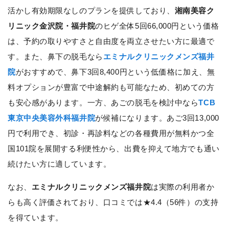
活かし有効期限なしのプランを提供しており、
湘南美容ク
リニック金沢院・福井院
のヒゲ全体5回66,000円という価格
は、予約の取りやすさと自由度を両立させたい方に最適で
す。また、鼻下の脱毛なら
エミナルクリニックメンズ福井
院
がおすすめで、鼻下3回8,400円という低価格に加え、無
料オプションが豊富で中途解約も可能なため、初めての方
も安心感があります。一方、あごの脱毛を検討中なら
TCB
東京中央美容外科福井院
が候補になります。あご3回13,000
円で利用でき、初診・再診料などの各種費用が無料かつ全
国101院を展開する利便性から、出費を抑えて地方でも通い
続けたい方に適しています。
なお、
エミナルクリニックメンズ福井院
は実際の利用者か
らも高く評価されており、口コミでは★4.4（56件）の支持
を得ています。