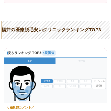
福井の医療脱毛安いクリニックランキングTOP3
安さランキング TOP3
4院調査
ヒゲ
その他
ヒゲ全体
3-4部位
鼻下
あご
ジェントル
脱毛機
あご下
頬
もみあげ
首
＼編集部コメント／