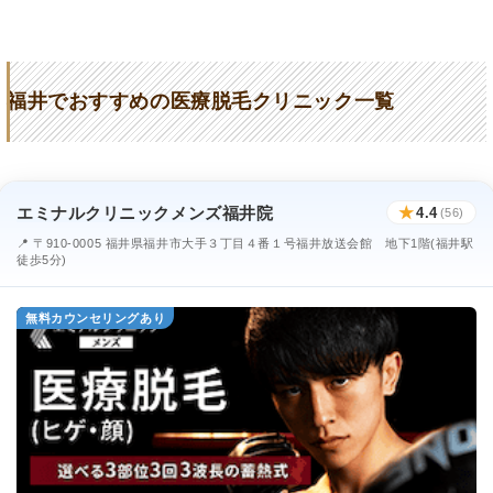
ク
ルーナエスクリニック
★4.3 / 5（101件）
神野美容形成外科クリニック
★3.0 / 5（25件）
福井でおすすめの医療脱毛クリニック一覧
岡田形成外科皮フ科クリニック
★2.8 / 5（29件）
くわばら皮膚科クリニック
★2.9 / 5（43件）
エミナルクリニックメンズ福井院
★
4.4
(56)
みねぎし皮ふ科形成外科
★3.4 / 5（43件）
📍 〒910-0005 福井県福井市大手３丁目４番１号福井放送会館 地下1階(福井駅
徒歩5分)
MEN’S BB福井高柳店
★4.9 / 5（17件）
無料カウンセリングあり