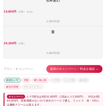
もみあげ
19,800円
（6回）
頬含む
3,300円/回
首
29,280円
（6回）
4,880円/回
プラン・キャンペーン
最新のキャンペーン・料金を確認 →
都度払い可
学割
乗り換え割
ペア割
シニア割
紹介割
誕生日特典
デビュープラン
ヒゲ3部位は6回16,800円（1回あたり2,800円）、VIOは6回
キャンペーン
84,000円。照射期限がないので自分のペースで通え、フェイス・首・VIOに
は麻酔クリームも使えます。