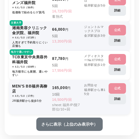
ロ
メンズ福井院
福井駅徒歩5分
5回
⭐️ 4.4／5.0（56件）
詳細
16,720円/回
低価格で始めるヒゲ脱毛
蓄熱式
主要大手
ジェントルマ
湘南美容クリニック
66,000
円
公式
ックスプロ
金沢院、福井院
金沢駅徒歩3分
5回
⭐️ 4.4／5.0（672件）
詳細
13,200円/回
人気すぎて予約取りにくい
店舗も
地方で通いやすい
メディオスタ
TCB東京中央美容外
87,780
円
公式
ーNeXTPRO
科福井院
福井駅徒歩1分
5回
⭐️ 4.3／5.0（638件）
詳細
17,556円/回
地方都市にも展開、通いや
すい
お問合せ
MEN’S BB福井高柳
165,000
円
公式
福井駅から車1
店
5分
10回
⭐️ 4.9／5.0（17件）
詳細
16,500円/回
JR福井駅から徒歩5分
sheet:福井/P/髭7
部位/10+回
さらに表示（上位のみ表示中）