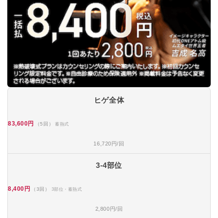
ヒゲ全体
83,600円
（5回）
蓄熱式
16,720円/回
3-4部位
8,400円
（3回）
3部位・蓄熱式
2,800円/回