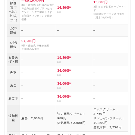
一括払8,400円
13,000円
部位
3回・蓄熱式 ※初回のみ適用
3回 ※ヒゲ脱毛オーダーメイ
(鼻下
16,800円
※全身熱破壊式プランはカ
ド
+あご
ウンセリングで案内します
6回
初回限定クーポン適用価格
上+あ
※初回カウンセリング限定
（通常38,000円）
価格
ご下)
ヒゲ5
–
–
–
部位
57,200円
ヒゲ6
–
–
5回・蓄熱式 ※麻酔無料
部位
※初回のみ適用
もみあ
19,800円
–
–
げ・頬
6回
36,000円
鼻下
–
–
6回
36,000円
あご
–
–
6回
36,000円
あご下
–
–
6回
エムラクリーム：
強力麻酔クリーム：
2,750円
追加料
麻酔：2,000円
980円
リドカインクリーム：
金
笑気麻酔：2,000円
10,800円
笑気麻酔：2,750円