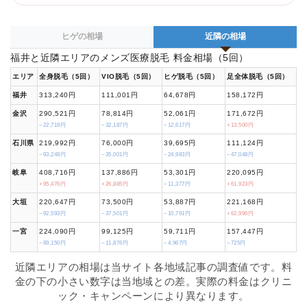
ヒゲの相場
近隣の相場
福井と近隣エリアのメンズ医療脱毛 料金相場（5回）
エリア
全身脱毛（5回）
VIO脱毛（5回）
ヒゲ脱毛（5回）
足全体脱毛（5回）
福井
313,240円
111,001円
64,678円
158,172円
金沢
290,521円
78,814円
52,061円
171,672円
−22,719円
−32,187円
−12,617円
+13,500円
石川県
219,992円
76,000円
39,695円
111,124円
−93,248円
−35,001円
−24,983円
−47,048円
岐阜
408,716円
137,886円
53,301円
220,095円
+95,476円
+26,885円
−11,377円
+61,923円
大垣
220,647円
73,500円
53,887円
221,168円
−92,593円
−37,501円
−10,791円
+62,996円
一宮
224,090円
99,125円
59,711円
157,447円
−89,150円
−11,876円
−4,967円
−725円
近隣エリアの相場は当サイト各地域記事の調査値です。料
金の下の小さい数字は当地域との差。実際の料金はクリニ
ック・キャンペーンにより異なります。