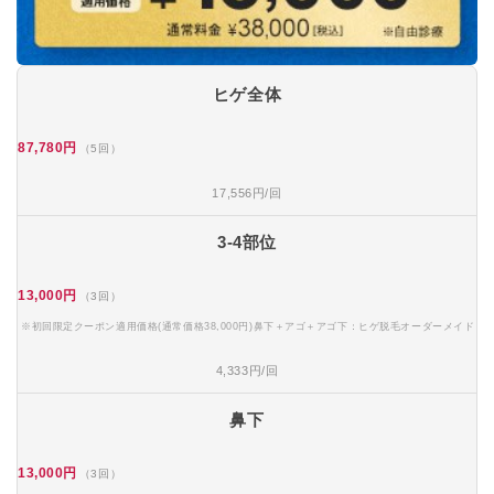
ヒゲ全体
87,780円
（5回）
17,556円/回
3-4部位
13,000円
（3回）
※初回限定クーポン適用価格(通常価格38,000円)鼻下＋アゴ＋アゴ下：ヒゲ脱毛オーダーメイド
4,333円/回
鼻下
13,000円
（3回）