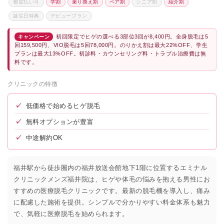
都度払い可
学割
乗り換え割
ペア割
シニア割
紹介割
誕生日特典
デビュープラン
初回限定でヒゲの選べる3部位3回が8,400円。全身脱毛は5
キャンペーン
回159,500円、VIO脱毛は5回78,000円。のりかえ割は最大22%OFF、学生
プランは最大13%OFF。初診料・カウンセリング料・トラブル治療費は無
料です。
クリニックの特徴
✓
低価格で始めるヒゲ脱毛
✓
無料オプションが豊富
✓
中途解約OK
福井駅から徒歩圏内の福井放送会館地下1階に位置するエミナル
クリニックメンズ福井院は、ヒゲや体毛の悩みを抱える男性にお
すすめの医療脱毛クリニックです。最新の脱毛機を導入し、痛み
に配慮した施術を提供。シンプルで分かりやすい料金体系も魅力
で、気軽に医療脱毛を始められます。