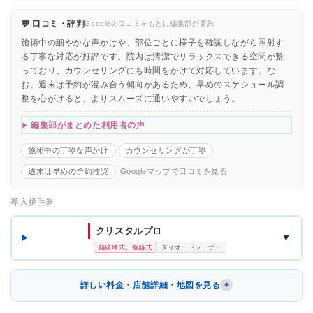
💬 口コミ・評判
Googleの口コミをもとに編集部が要約
施術中の細やかな声かけや、部位ごとに様子を確認しながら照射す
る丁寧な対応が好評です。院内は清潔でリラックスできる空間が整
っており、カウンセリングにも時間をかけて対応しています。な
お、週末は予約が混み合う傾向があるため、早めのスケジュール調
整を心がけると、よりスムーズに通いやすいでしょう。
編集部がまとめた利用者の声
施術中の丁寧な声かけ
カウンセリングが丁寧
週末は早めの予約推奨
Googleマップで口コミを見る
導入脱毛器
クリスタルプロ
▼
熱破壊式、蓄熱式
ダイオードレーザー
詳しい料金・店舗詳細・地図を見る