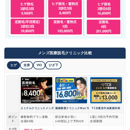
メンズ医療脱毛クリニック比較
ヒゲ
全身
VIO
ひざ下
エミナルクリニックメンズ
湘南美容クリニックMen’S
TCB東京中央美容外科
ポイン
麻酔無料プラン多数
部位単体が安い
1度に5回分予約可能
ト
全国64院
140院以上で予約OK
全国展開
ヒゲ3