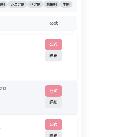
日割
シニア割
ペア割
乗換割
学割
公式
公式
詳細
プロ
公式
詳細
公式
分
詳細