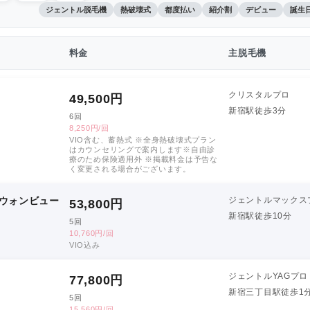
ジェントル脱毛機
熱破壊式
都度払い
紹介割
デビュー
誕生
料金
主脱毛機
クリスタルプロ
49,500
円
新宿駅徒歩3分
6回
8,250円/回
VIO含む、蓄熱式 ※全身熱破壊式プラン
はカウンセリングで案内します※自由診
療のため保険適用外 ※掲載料金は予告な
く変更される場合がございます。
ウォンビュー
ジェントルマックス
53,800
円
新宿駅徒歩10分
5回
10,760円/回
VIO込み
ジェントルYAGプロ
77,800
円
新宿三丁目駅徒歩1
5回
15,560円/回