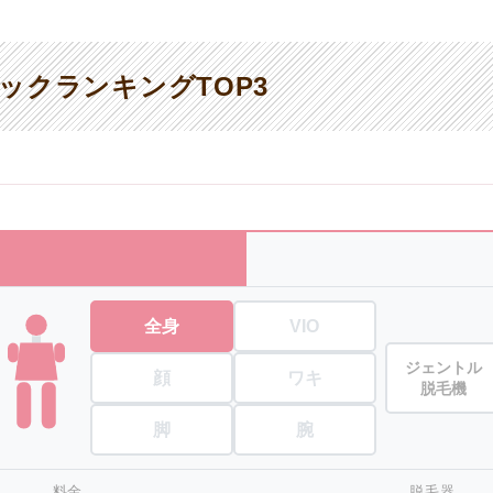
ックランキングTOP3
全身
VIO
ジェントル
顔
ワキ
脱毛機
脚
腕
料金
脱毛器