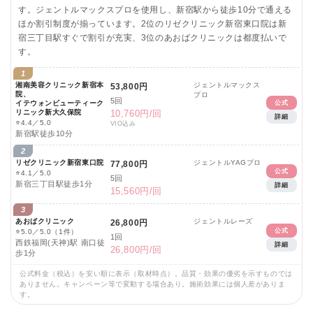
す。ジェントルマックスプロを使用し、新宿駅から徒歩10分で通える
ほか割引制度が揃っています。2位のリゼクリニック新宿東口院は新
宿三丁目駅すぐで割引が充実、3位のあおばクリニックは都度払いで
す。
1
湘南美容クリニック新宿本
ジェントルマックス
53,800円
院、
プロ
5回
イテウォンビューティーク
公式
リニック新大久保院
10,760円/回
詳細
⭐
4.4／5.0
VIO込み
新宿駅徒歩10分
2
リゼクリニック新宿東口院
ジェントルYAGプロ
77,800円
公式
⭐
4.1／5.0
5回
新宿三丁目駅徒歩1分
詳細
15,560円/回
3
あおばクリニック
ジェントルレーズ
26,800円
公式
⭐
5.0／5.0
（1件）
1回
西鉄福岡(天神)駅 南口徒
詳細
26,800円/回
歩1分
公式料金（税込）を安い順に表示（取材時点）。品質・効果の優劣を示すものでは
ありません。キャンペーン等で変動する場合あり。施術効果には個人差がありま
す。