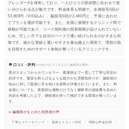
プレンダーXを保有しており、一人ひとりの肌状態に合わせて使
い分けられる点が魅力です。料金体系も明確で、全身脱毛5回が
53,800円（VIO込み）、脇脱毛5回が2,480円と、予算に合わせ
てプランを選択可能です。また、全国に展開するクリニック間で
移動が可能であり、コース契約後の照射期限が設けられていない
ため、忙しい方でも自分のペースで通い続けられるのが大きな特
徴です。確かな実績と通いやすさを兼ね備えた環境で、理想の肌
を目指すためのサポート体制が整っているクリニックです。
💬 口コミ・評判
Googleの口コミをもとに編集部が要約
受付スタッフからカウンセラー、看護師まで一貫して丁寧な対応が
好評です。緊張を和らげるような穏やかな雰囲気作りや、施術前の
悩みに対して親身に耳を傾ける姿勢が評価されています。また、料
金面についても、表面的な価格だけでなく麻酔等の諸経費を含めた
内訳を考慮した上で、納得感を持って検討できる環境が整っていま
す。
編集部がまとめた利用者の声
丁寧なカウンセリング
親身なスタッフ対応
明朗な料金説明