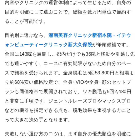
内容やクリニックの運営体制によって生じるため、自身の
目的を明確にして選ぶことで、総額を数万円単位で節約す
ることが可能です。
目的別に選ぶなら、
湘南美容クリニック新宿本院・イテウ
ォンビューティークリニック新大久保院
が筆頭候補です。
全国に143院を展開し、都内だけでも36院と移動や引越し先
でも通いやすく、コースに有効期限がないため自分のペー
スで施術を受けられます。全身脱毛は5回53,800円と相場よ
り約68%安い価格設定で、全身+VIOや全身+顔のセットプ
ランも同価格帯で展開されており、ワキ脱毛も5回2,480円
と非常に手頃です。ジェントルレーズプロやマックスプロ
などの機器を指定できる点も、脱毛効果を重視する方にと
って大きな決め手となります。
失敗しない選び方のコツは、まず自身の優先順位を明確に