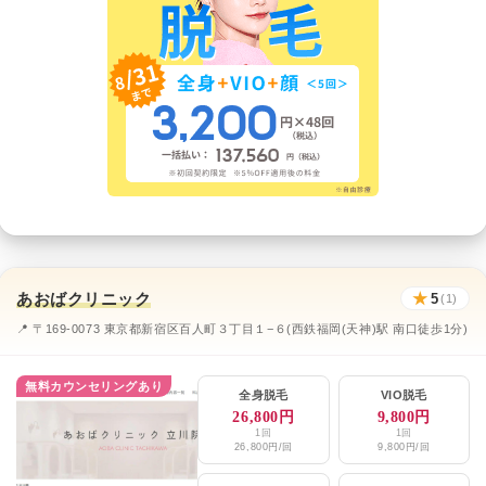
あおばクリニック
★
5
(1)
📍 〒169-0073 東京都新宿区百人町３丁目１−６(西鉄福岡(天神)駅 南口徒歩1分)
無料カウンセリングあり
全身脱毛
VIO脱毛
26,800円
9,800円
1回
1回
26,800円/回
9,800円/回