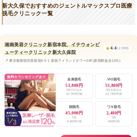
新大久保でおすすめのジェントルマックスプロ医療
高田馬場皮膚科
★4.2 (246件)
脱毛クリニック一覧
百人町アルファクリニック
★4.5 (26件)
Clinic K Blossom
★4.8 (211件)
芝クリニック
湘南美容クリニック新宿本院、イテウォンビ
★2.6 (40件)
★
4.4
(2,098)
ューティークリニック新大久保院
オラクル美容皮膚科
★4 (214件)
📍 東京都新宿区西新宿6-5-1 新宿アイランドタワー24F(新宿駅徒歩10分)
エミナルクリニックメンズ新宿院
★3.7 / 5（127件）
無料カウンセリングあり
レジーナクリニックオム新宿院、上野院、
全身脱毛
VIO脱毛
★4.6 / 5（423件）
池袋院、銀座院、渋谷院、町田院
53,800円
53,800円
5回VIO込み
5回全身込み
10,760円/回
10,760円/回
湘南美容クリニック新宿本院・新宿南口院
★4.4 / 5（2,104件）
顔脱毛
ワキ脱毛
メンズリゼ新宿南口
★4.1 / 5（181件）
45,000円
2,480円
5回
5回
9,000円/回
496円/回