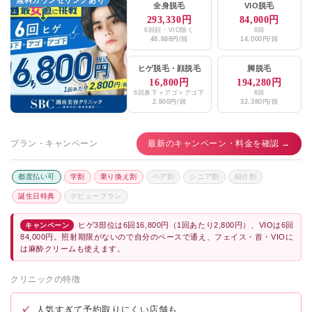
全身脱毛
VIO脱毛
293,330円
84,000円
6回顔・VIO除く
6回
48,888円/回
14,000円/回
ヒゲ脱毛
・
顔脱毛
脚脱毛
16,800円
194,280円
6回鼻下＋アゴ＋アゴ下
6回
2,800円/回
32,380円/回
プラン・キャンペーン
最新のキャンペーン・料金を確認 →
都度払い可
学割
乗り換え割
ペア割
シニア割
紹介割
誕生日特典
デビュープラン
ヒゲ3部位は6回16,800円（1回あたり2,800円）、VIOは6回
キャンペーン
84,000円。照射期限がないので自分のペースで通え、フェイス・首・VIOに
は麻酔クリームも使えます。
クリニックの特徴
✓
人気すぎて予約取りにくい店舗も