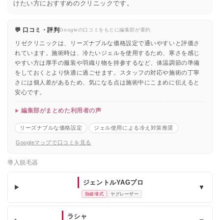
けたい方におすすめのクリニックです。
💬 口コミ・評判
Googleの口コミをもとに編集部が要約
リゼクリニックは、リーズナブルな価格設定で通いやすいと評価さ
れています。施術時は、冷たいジェルを使用するため、寒さを感じ
やすい方は厚手の服装や羽織り物を持参するなど、体温調節の準備
をしておくとより快適に過ごせます。スタッフの対応や施術の丁寧
さには個人差があるため、気になる点は施術中にこまめに伝えると
安心です。
編集部がまとめた利用者の声
リーズナブルな価格設定
ジェル使用による冷え対策推奨
Googleマップで口コミを見る
導入脱毛器
ジェントルYAGプロ
▼
熱破壊式
ヤグレーザー
ラシャ