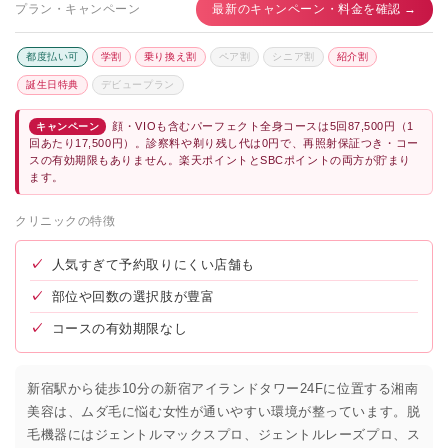
プラン・キャンペーン
最新のキャンペーン・料金を確認 →
都度払い可
学割
乗り換え割
ペア割
シニア割
紹介割
誕生日特典
デビュープラン
顔・VIOも含むパーフェクト全身コースは5回87,500円（1
キャンペーン
回あたり17,500円）。診察料や剃り残し代は0円で、再照射保証つき・コー
スの有効期限もありません。楽天ポイントとSBCポイントの両方が貯まり
ます。
クリニックの特徴
✓
人気すぎて予約取りにくい店舗も
✓
部位や回数の選択肢が豊富
✓
コースの有効期限なし
新宿駅から徒歩10分の新宿アイランドタワー24Fに位置する湘南
美容は、ムダ毛に悩む女性が通いやすい環境が整っています。脱
毛機器にはジェントルマックスプロ、ジェントルレーズプロ、ス