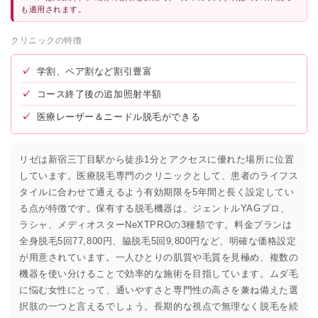
も適用されます。
クリニックの特徴
✓
学割、ペア割など割引豊富
✓
コース終了後の追加照射半額
✓
医療レーザー＆ニードル脱毛ができる
リゼは新宿三丁目駅から徒歩1分とアクセスに優れた場所に位置
しています。医療脱毛専門のクリニックとして、患者のライフス
タイルに合わせて通えるよう有効期限を5年間と長く設定してい
る点が特徴です。保有する脱毛機器は、ジェントルYAGプロ、
ラシャ、メディオスターNeXTPROの3種類です。料金プランは
全身脱毛5回77,800円、脇脱毛5回9,800円など、明確な価格設定
が用意されています。一人ひとりの肌質や毛質を見極め、複数の
機器を使い分けることで効率的な施術を目指しています。ムダ毛
に悩む女性にとって、通いやすさと専門性の高さを兼ね備えた選
択肢の一つと言えるでしょう。長期的な視点で無理なく脱毛を続