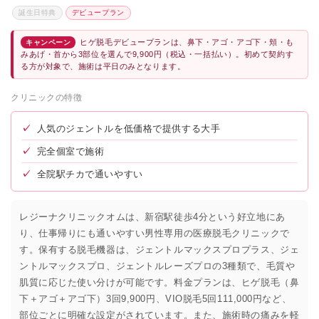
誕生日特典
デビュープラン
ヒゲ脱毛デビュープランは、鼻下・アゴ・アゴ下・頬・も
キャンペーン
みあげ・首から3部位を選んで9,900円（税込・一括払い）。初めて契約す
る方が対象で、施術は平日のみとなります。
クリニックの特徴
✓
人気のジェントルを低価格で提供する大手
✓
完全個室で施術
✓
全院駅チカで通いやすい
レジーナクリニックオムは、新宿駅徒歩4分という好立地にあ
り、仕事帰りにも通いやすい男性専用の医療脱毛クリニックで
す。保有する脱毛機器は、ジェントルマックスプロプラス、ジェ
ントルマックスプロ、ジェントルレーズプロの3種類で、毛質や
肌質に応じた使い分けが可能です。料金プランは、ヒゲ脱毛（鼻
下＋アゴ＋アゴ下）3回9,900円、VIO脱毛5回111,000円など、
部位ごとに明確な設定がされています。また、施術時の痛みを軽