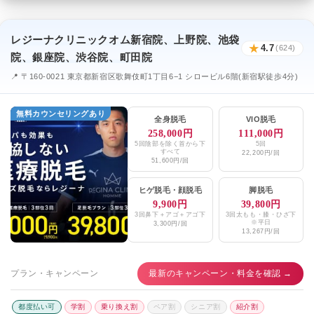
レジーナクリニックオム新宿院、上野院、池袋
★
4.7
(624)
院、銀座院、渋谷院、町田院
📍 〒160-0021 東京都新宿区歌舞伎町1丁目6−1 シロービル6階(新宿駅徒歩4分)
無料カウンセリングあり
全身脱毛
VIO脱毛
258,000円
111,000円
5回陰部を除く首から下
5回
すべて
22,200円/回
51,600円/回
ヒゲ脱毛
・
顔脱毛
脚脱毛
9,900円
39,800円
3回鼻下＋アゴ＋アゴ下
3回太もも・膝・ひざ下
※平日
3,300円/回
13,267円/回
プラン・キャンペーン
最新のキャンペーン・料金を確認 →
都度払い可
学割
乗り換え割
ペア割
シニア割
紹介割