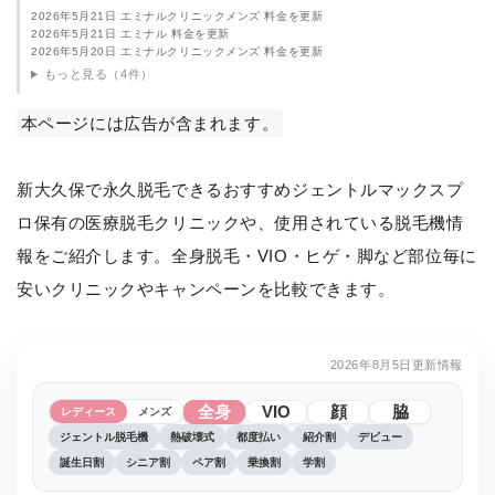
2026年5月21日 エミナルクリニックメンズ 料金を更新
2026年5月21日 エミナル 料金を更新
2026年5月20日 エミナルクリニックメンズ 料金を更新
もっと見る（4件）
本ページには広告が含まれます。
新大久保で永久脱毛できるおすすめジェントルマックスプ
ロ保有の医療脱毛クリニックや、使用されている脱毛機情
報をご紹介します。全身脱毛・VIO・ヒゲ・脚など部位毎に
安いクリニックやキャンペーンを比較できます。
2026年8月5日更新情報
全身
VIO
顔
脇
レディース
メンズ
ジェントル脱毛機
熱破壊式
都度払い
紹介割
デビュー
誕生日割
シニア割
ペア割
乗換割
学割