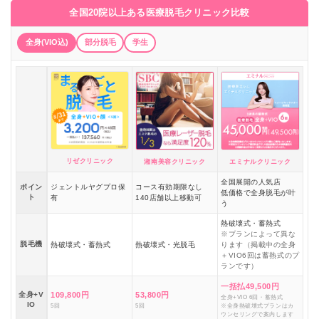
全国20院以上ある医療脱毛クリニック比較
全身(VIO込)
部分脱毛
学生
リゼクリニック
湘南美容クリニック
エミナルクリニック
全国展開の人気店
ポイン
ジェントルヤグプロ保
コース有効期限なし
低価格で全身脱毛が叶
ト
有
140店舗以上移動可
う
熱破壊式・蓄熱式
※プランによって異な
脱毛機
熱破壊式・蓄熱式
熱破壊式・光脱毛
ります（掲載中の全身
＋VIO6回は蓄熱式のプ
ランです）
一括払49,500円
全身+V
109,800円
53,800円
全身+VIO 6回・蓄熱式
IO
5回
5回
※全身熱破壊式プランはカ
ウンセリングで案内します