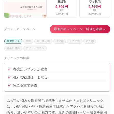
顔脱毛
ワキ脱毛
9,800円
2,500円
1回
1回
9,800円/回
2,500円/回
プラン・キャンペーン
最新のキャンペーン・料金を確認 →
都度払い可
学割
乗り換え割
ペア割
シニア割
紹介割
誕生日特典
デビュープラン
クリニックの特徴
✓
都度払いプランが豊富
✓
強引な勧誘は一切なし
✓
完全個室で快適
ムダ毛の悩みを医療脱毛で解決しませんか？あおばクリニック
は、JR新宿駅や地下鉄新宿三丁目駅からアクセス良好な立地に
あり、通いやすいのが魅力です。最新の医療レーザー機器を使用