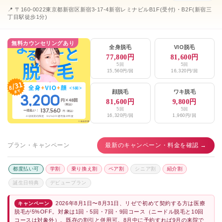
📍 〒160-0022東京都新宿区新宿3-17-4新宿レミナビルB1F(受付)・B2F(新宿三
丁目駅徒歩1分)
無料カウンセリングあり
全身脱毛
VIO脱毛
77,800円
81,600円
5回
5回
15,560円/回
16,320円/回
顔脱毛
ワキ脱毛
81,600円
9,800円
5回
5回
16,320円/回
1,960円/回
プラン・キャンペーン
最新のキャンペーン・料金を確認 →
都度払い可
学割
乗り換え割
ペア割
シニア割
紹介割
誕生日特典
デビュープラン
2026年8月1日〜8月31日、リゼで初めて契約する方は医療
キャンペーン
脱毛が5%OFF。対象は1回・5回・7回・9回コース（ニードル脱毛と10回
コースは対象外）。既存の割引と併用可。8月中に予約すれば9月の来院で