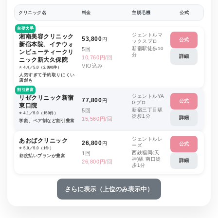
クリニック名
料金
主脱毛機
公式
主要大手
ジェントルマ
湘南美容クリニック
53,800
円
公式
ックスプロ
新宿本院、イテウォ
新宿駅徒歩10
5回
ンビューティークリ
分
詳細
10,760円/回
ニック新大久保院
VIO込み
⭐️ 4.4／5.0（2,098件）
人気すぎて予約取りにくい
店舗も
割引豊富
ジェントルYA
リゼクリニック新宿
77,800
円
公式
Gプロ
東口院
新宿三丁目駅
5回
⭐️ 4.1／5.0（150件）
徒歩1分
詳細
15,560円/回
学割、ペア割など割引豊富
ジェントルレ
あおばクリニック
26,800
円
公式
ーズ
⭐️ 5.0／5.0（1件）
西鉄福岡(天
1回
都度払いプランが豊富
神)駅 南口徒
詳細
26,800円/回
歩1分
さらに表示（上位のみ表示中）