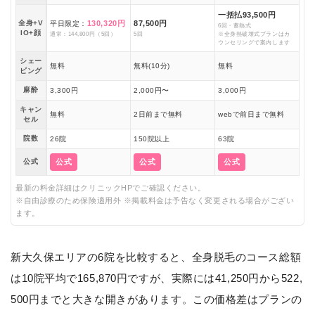
一括払93,500円
全身+V
130,320円
87,500円
平日限定：
6回・蓄熱式
IO+顔
通常：144,800円（5回）
5回
※全身熱破壊式プランはカ
ウンセリングで案内します
シェー
無料
無料(10分)
無料
ビング
麻酔
3,300円
2,000円〜
3,000円
キャン
無料
2日前まで無料
webで前日まで無料
セル
院数
26院
150院以上
63院
公式
公式
公式
公式
最新の料金詳細はクリニックHPでご確認ください。
※自由診療のため保険適用外 ※掲載料金は予告なく変更される場合がござい
ます。
新大久保エリアの6院を比較すると、全身脱毛のコース総額
は10院平均で165,870円ですが、実際には41,250円から522,
500円までと大きな開きがあります。この価格差はプランの