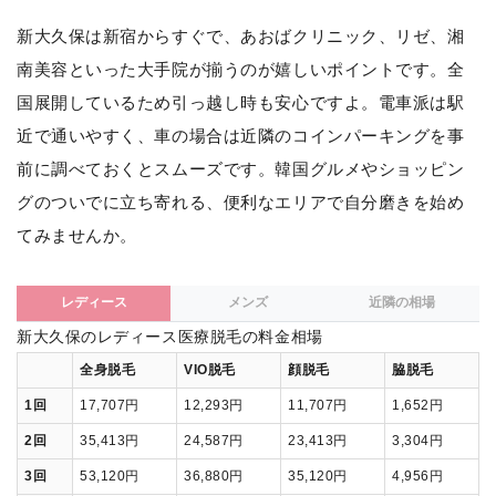
新大久保は新宿からすぐで、あおばクリニック、リゼ、湘
南美容といった大手院が揃うのが嬉しいポイントです。全
国展開しているため引っ越し時も安心ですよ。電車派は駅
近で通いやすく、車の場合は近隣のコインパーキングを事
前に調べておくとスムーズです。韓国グルメやショッピン
グのついでに立ち寄れる、便利なエリアで自分磨きを始め
てみませんか。
レディース
メンズ
近隣の相場
新大久保のレディース医療脱毛の料金相場
全身脱毛
VIO脱毛
顔脱毛
脇脱毛
1回
17,707円
12,293円
11,707円
1,652円
2回
35,413円
24,587円
23,413円
3,304円
3回
53,120円
36,880円
35,120円
4,956円