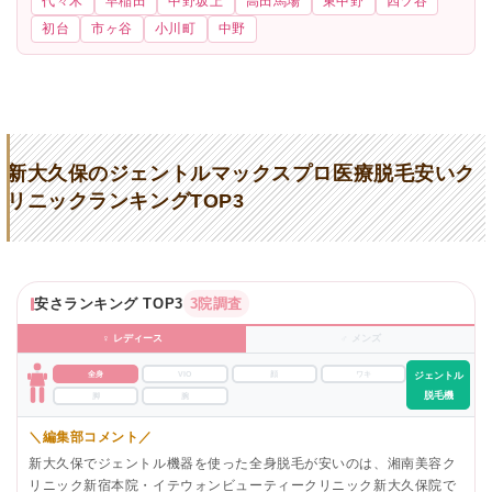
代々木
早稲田
中野坂上
高田馬場
東中野
四ツ谷
初台
市ヶ谷
小川町
中野
新大久保のジェントルマックスプロ医療脱毛安いク
リニックランキングTOP3
安さランキング TOP3
3院調査
♀ レディース
♂ メンズ
全身
VIO
顔
ワキ
ジェントル
脱毛機
脚
腕
＼編集部コメント／
新大久保でジェントル機器を使った全身脱毛が安いのは、湘南美容ク
リニック新宿本院・イテウォンビューティークリニック新大久保院で