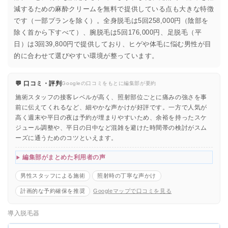
減するための麻酔クリームを無料で提供している点も大きな特徴
です（一部プランを除く）。全身脱毛は5回258,000円（陰部を
除く首から下すべて）、腕脱毛は5回176,000円、足脱毛（平
日）は3回39,800円で提供しており、ヒゲや体毛に悩む男性が目
的に合わせて選びやすい環境が整っています。
💬 口コミ・評判
Googleの口コミをもとに編集部が要約
施術スタッフの接客レベルが高く、照射部位ごとに痛みの強さを事
前に伝えてくれるなど、細やかな声かけが好評です。一方で人気が
高く週末や平日の夜は予約が埋まりやすいため、余裕を持ったスケ
ジュール調整や、平日の日中など混雑を避けた時間帯の検討がスム
ーズに通うためのコツといえます。
編集部がまとめた利用者の声
男性スタッフによる施術
照射時の丁寧な声かけ
計画的な予約確保を推奨
Googleマップで口コミを見る
導入脱毛器