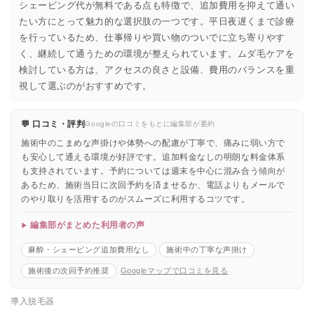
シェービング代が無料である点も特徴で、追加費用を抑えて通い
たい方にとって魅力的な選択肢の一つです。平日夜遅くまで診療
を行っているため、仕事帰りや買い物のついでに立ち寄りやす
く、継続して通うための環境が整えられています。ムダ毛ケアを
検討している方は、アクセスの良さと設備、費用のバランスを重
視して選ぶのがおすすめです。
💬 口コミ・評判
Googleの口コミをもとに編集部が要約
施術中のこまめな声掛けや体勢への配慮が丁寧で、痛みに弱い方で
も安心して通える環境が好評です。追加料金なしの明朗な料金体系
も支持されています。予約については週末を中心に混み合う傾向が
あるため、施術当日に次回予約を済ませるか、電話よりもメールで
のやり取りを活用するのがスムーズに利用するコツです。
編集部がまとめた利用者の声
麻酔・シェービング追加費用なし
施術中の丁寧な声掛け
施術後の次回予約推奨
Googleマップで口コミを見る
導入脱毛器