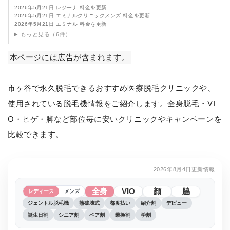
2026年5月21日 レジーナ 料金を更新
2026年5月21日 エミナルクリニックメンズ 料金を更新
2026年5月21日 エミナル 料金を更新
もっと見る（6件）
本ページには広告が含まれます。
市ヶ谷で永久脱毛できるおすすめ医療脱毛クリニックや、
使用されている脱毛機情報をご紹介します。全身脱毛・VI
O・ヒゲ・脚など部位毎に安いクリニックやキャンペーンを
比較できます。
2026年8月4日更新情報
全身
VIO
顔
脇
レディース
メンズ
ジェントル脱毛機
熱破壊式
都度払い
紹介割
デビュー
誕生日割
シニア割
ペア割
乗換割
学割