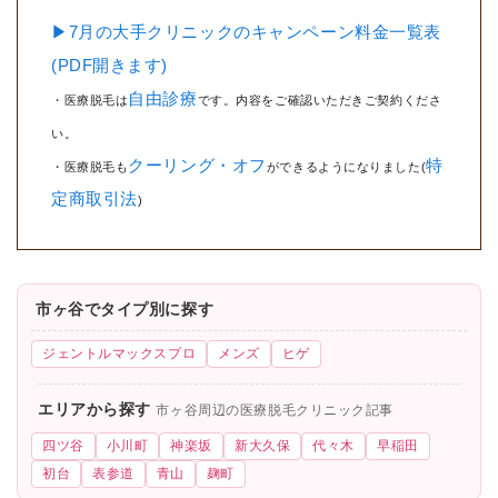
▶7月の大手クリニックのキャンペーン料金一覧表
(PDF開きます)
自由診療
・医療脱毛は
です。内容をご確認いただきご契約くださ
い。
クーリング・オフ
特
・医療脱毛も
ができるようになりました(
定商取引法
)
市ヶ谷でタイプ別に探す
ジェントルマックスプロ
メンズ
ヒゲ
エリアから探す
市ヶ谷周辺の医療脱毛クリニック記事
四ツ谷
小川町
神楽坂
新大久保
代々木
早稲田
初台
表参道
青山
麹町