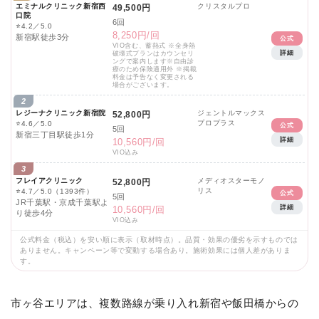
エミナルクリニック新宿西
クリスタルプロ
49,500円
口院
6回
⭐
4.2／5.0
8,250円/回
新宿駅徒歩3分
公式
VIO含む、蓄熱式 ※全身熱
詳細
破壊式プランはカウンセリ
ングで案内します※自由診
療のため保険適用外 ※掲載
料金は予告なく変更される
場合がございます。
2
レジーナクリニック新宿院
ジェントルマックス
52,800円
プロプラス
⭐
4.6／5.0
公式
5回
新宿三丁目駅徒歩1分
詳細
10,560円/回
VIO込み
3
フレイアクリニック
メディオスターモノ
52,800円
リス
⭐
4.7／5.0
（1393件）
公式
5回
JR千葉駅・京成千葉駅よ
詳細
10,560円/回
り徒歩4分
VIO込み
公式料金（税込）を安い順に表示（取材時点）。品質・効果の優劣を示すものでは
ありません。キャンペーン等で変動する場合あり。施術効果には個人差がありま
す。
市ヶ谷エリアは、複数路線が乗り入れ新宿や飯田橋からの