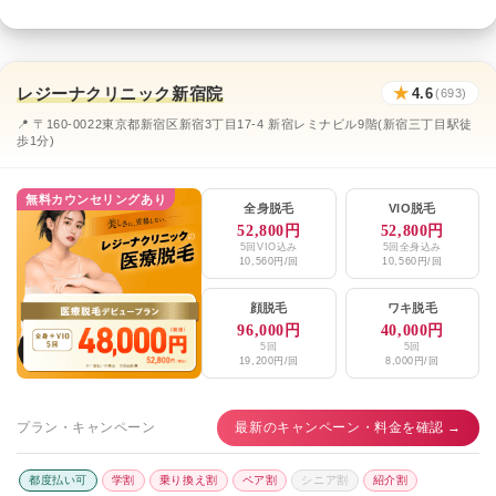
レジーナクリニック新宿院
★
4.6
(693)
📍 〒160-0022東京都新宿区新宿3丁目17-4 新宿レミナビル9階(新宿三丁目駅徒
歩1分)
無料カウンセリングあり
全身脱毛
VIO脱毛
52,800円
52,800円
5回VIO込み
5回全身込み
10,560円/回
10,560円/回
顔脱毛
ワキ脱毛
96,000円
40,000円
5回
5回
19,200円/回
8,000円/回
プラン・キャンペーン
最新のキャンペーン・料金を確認 →
都度払い可
学割
乗り換え割
ペア割
シニア割
紹介割