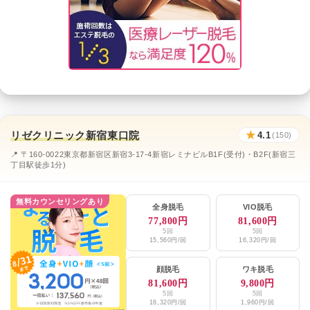
リゼクリニック新宿東口院
★
4.1
(150)
📍 〒160-0022東京都新宿区新宿3-17-4新宿レミナビルB1F(受付)・B2F(新宿三
丁目駅徒歩1分)
無料カウンセリングあり
全身脱毛
VIO脱毛
77,800円
81,600円
5回
5回
15,560円/回
16,320円/回
顔脱毛
ワキ脱毛
81,600円
9,800円
5回
5回
16,320円/回
1,960円/回