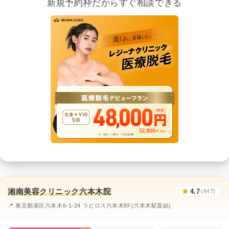
新規予約枠だからすぐ相談できる
湘南美容クリニック六本木院
★
4.7
(847)
📍 東京都港区六本木6-1-24 ラピロス六本木8F(六本木駅直結)