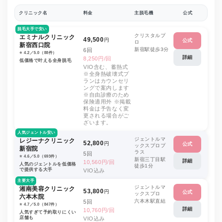
クリニック名
料金
主脱毛機
公式
脱毛大手で安い
クリスタルプ
エミナルクリニック
49,500
円
公式
ロ
新宿西口院
新宿駅徒歩3分
6回
⭐️ 4.2／5.0（88件）
詳細
8,250円/回
低価格で叶える全身脱毛
VIO含む、蓄熱式
※全身熱破壊式プ
ランはカウンセリ
ングで案内します
※自由診療のため
保険適用外 ※掲載
料金は予告なく変
更される場合がご
ざいます。
人気ジェントル安い
ジェントルマ
レジーナクリニック
52,800
円
公式
ックスプロプ
新宿院
ラス
5回
⭐️ 4.6／5.0（693件）
新宿三丁目駅
詳細
10,560円/回
人気のジェントルを低価格
徒歩1分
で提供する大手
VIO込み
主要大手
ジェントルマ
湘南美容クリニック
53,800
円
公式
ックスプロ
六本木院
六本木駅直結
5回
⭐️ 4.7／5.0（847件）
詳細
10,760円/回
人気すぎて予約取りにくい
店舗も
VIO込み