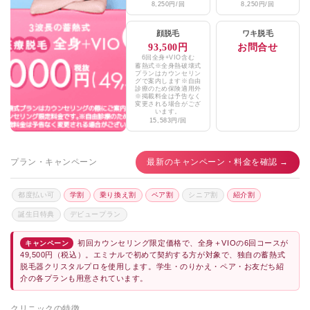
8,250円/回
8,250円/回
市ヶ谷ウィメンズヘルスケアクリニック
★4.1 (41件)
顔脱毛
ワキ脱毛
ノアビューティークリニック
★5 (63件)
93,500円
お問合せ
6回全身+VIO含む
麹町皮ふ科・形成外科クリニック
★3.7 (171件)
蓄熱式※全身熱破壊式
プランはカウンセリン
グで案内します※自由
エミナルクリニックメンズ新宿院・
診療のため保険適用外
※掲載料金は予告なく
新宿西口院・渋谷駅前院・銀座院・
★3.8 / 5（131件）
変更される場合がござ
います。
池袋東口院・上野院・立川院・町田院
15,583円/回
レジーナクリニックオム新宿院・池袋院・
★4.6 / 5（431件）
銀座院・渋谷院・町田院・上野院
プラン・キャンペーン
最新のキャンペーン・料金を確認 →
湘南美容皮フ科新宿東口院
★4.3 / 5（597件）
都度払い可
学割
乗り換え割
ペア割
シニア割
紹介割
メンズリゼ新宿南口
★4.1 / 5（181件）
誕生日特典
デビュープラン
ゴリラクリニック新宿本院、渋谷院、
初回カウンセリング限定価格で、全身＋VIOの6回コースが
キャンペーン
道玄坂院、池袋院、東銀座院、上野院、
★4.0 / 5（68件）
49,500円（税込）。エミナルで初めて契約する方が対象で、独自の蓄熱式
町田院
脱毛器クリスタルプロを使用します。学生・のりかえ・ペア・お友だち紹
介の各プランも用意されています。
クリニックの特徴