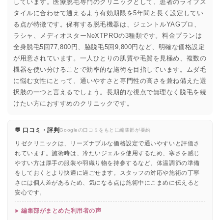
しています。医療脱毛専門のクリニックとして、患者のライフス
タイルに合わせて通えるよう有効期限を5年間と長く設定してい
る点が特徴です。保有する脱毛機器は、ジェントルYAGプロ、
ラシャ、メディオスターNeXTPROの3種類です。料金プランは
全身脱毛5回77,800円、脇脱毛5回9,800円など、明確な価格設定
が用意されています。一人ひとりの肌質や毛質を見極め、複数の
機器を使い分けることで効率的な施術を目指しています。ムダ毛
に悩む女性にとって、通いやすさと専門性の高さを兼ね備えた選
択肢の一つと言えるでしょう。長期的な視点で無理なく脱毛を続
けたい方におすすめのクリニックです。
💬 口コミ・評判
Googleの口コミをもとに編集部が要約
リゼクリニックは、リーズナブルな価格設定で通いやすいと評価さ
れています。施術時は、冷たいジェルを使用するため、寒さを感じ
やすい方は厚手の服装や羽織り物を持参するなど、体温調節の準備
をしておくとより快適に過ごせます。スタッフの対応や施術の丁寧
さには個人差があるため、気になる点は施術中にこまめに伝えると
安心です。
編集部がまとめた利用者の声