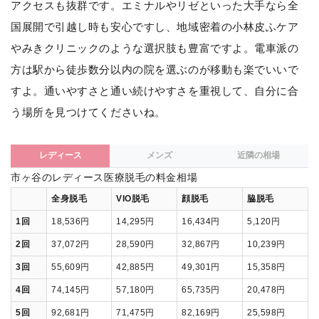
アクセスも抜群です。エミナルやリゼといった大手なら全
国展開で引越し時も安心ですし、地域密着の小林皮ふケア
やみきクリニックのような選択肢も豊富ですよ。電車派の
方は駅から徒歩数分以内の院を選ぶのが移動も楽でいいで
すよ。通いやすさと通い続けやすさを重視して、自分に合
う場所を見つけてくださいね。
レディース
メンズ
近隣の相場
市ヶ谷のレディース医療脱毛の料金相場
全身脱毛
VIO脱毛
顔脱毛
脇脱毛
1回
18,536円
14,295円
16,434円
5,120円
2回
37,072円
28,590円
32,867円
10,239円
3回
55,609円
42,885円
49,301円
15,358円
4回
74,145円
57,180円
65,735円
20,478円
5回
92,681円
71,475円
82,169円
25,598円