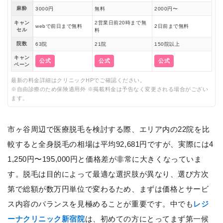
麻酔
3000円
無料
2000円〜
キャン
2営業日前20時まで無
webで前日まで無料
2日前まで無料
セル
料
院数
63院
21院
150院以上
キャン
公式
公式
公式
ペーン
最新の料金詳細はクリニックHPでご確認ください。
※自由診療のため保険適用外 ※掲載料金は予告なく変更される場合がござい
ます。
市ヶ谷周辺で医療脱毛を検討する際、エリア内の22院を比
較すると全身脱毛の相場は平均92,681円ですが、実際には4
1,250円〜195,000円と価格差が非常に大きくなっていま
す。脱毛は目的によって最適な選択肢が異なり、選び方次
第で総額が数万円単位で変わるため、まずは価格とサービ
ス内容のバランスを見極めることが重要です。中でも
レジ
ーナクリニック新宿院
は、初めての方にとってまず第一候