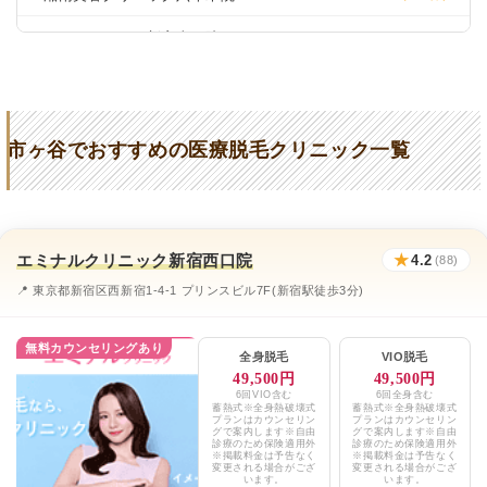
リゼクリニック新宿東口院
★4.1 / 5（150件）
東京中央美容外科新宿三丁目院
★4.1 / 5（2,584件）
フレイアクリニック
★4.7 (1393件)
市ヶ谷でおすすめの医療脱毛クリニック一覧
こばやし皮ふケアクリニック
★4.6 (109件)
みきクリニック市ヶ谷
★3.4 (5件)
エルムクリニック
★4.1 (41件)
エミナルクリニック新宿西口院
★
4.2
(88)
麹町皮ふ科・形成外科クリニック
★3.7 (171件)
📍 東京都新宿区西新宿1-4-1 プリンスビル7F(新宿駅徒歩3分)
みきクリニック市ヶ谷
★3.4 (5件)
無料カウンセリングあり
全身脱毛
VIO脱毛
アーモンドクリニック
★5 (109件)
49,500円
49,500円
6回VIO含む
6回全身含む
蓄熱式※全身熱破壊式
蓄熱式※全身熱破壊式
レティシアクリニック
★3.4 (193件)
プランはカウンセリン
プランはカウンセリン
グで案内します※自由
グで案内します※自由
診療のため保険適用外
診療のため保険適用外
クリニカ市ヶ谷
※掲載料金は予告なく
※掲載料金は予告なく
★3.3 (24件)
変更される場合がござ
変更される場合がござ
います。
います。