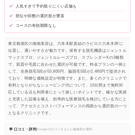
✓
人気すぎて予約取りにくい店舗も
✓
部位や回数の選択肢が豊富
✓
コースの有効期限なし
東京都港区の湘南美容は、六本木駅直結のラピロス六本木8Fに
位置し、通いやすさが魅力です。保有する脱毛機器はジェントル
マックスプロ、ジェントルレーズプロ、スプレンダーXの3種類
で、肌質や毛質に合わせた選択が可能です。料金プランの一例と
して、全身脱毛5回が53,800円、脇脱毛5回が2,480円で提供され
ており、明瞭な価格設定が特徴です。また、多くのクリニックで
有料となりがちなシェービング代について、10分間まで無料対
応している点も利用者にとって嬉しいポイントです。確かな実績
と充実した設備を備え、効率的な医療脱毛を検討している方にと
って、アクセスとコストパフォーマンスの両面から選択肢の一つ
となるクリニックです。
💬 口コミ・評判
Googleの口コミをもとに編集部が要約