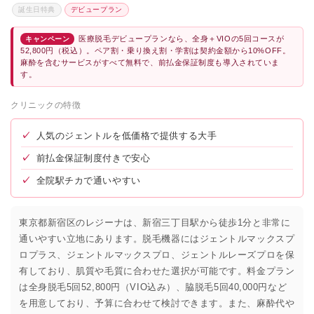
誕生日特典
デビュープラン
医療脱毛デビュープランなら、全身＋VIOの5回コースが
キャンペーン
52,800円（税込）。ペア割・乗り換え割・学割は契約金額から10%OFF。
麻酔を含むサービスがすべて無料で、前払金保証制度も導入されていま
す。
クリニックの特徴
✓
人気のジェントルを低価格で提供する大手
✓
前払金保証制度付きで安心
✓
全院駅チカで通いやすい
東京都新宿区のレジーナは、新宿三丁目駅から徒歩1分と非常に
通いやすい立地にあります。脱毛機器にはジェントルマックスプ
ロプラス、ジェントルマックスプロ、ジェントルレーズプロを保
有しており、肌質や毛質に合わせた選択が可能です。料金プラン
は全身脱毛5回52,800円（VIO込み）、脇脱毛5回40,000円など
を用意しており、予算に合わせて検討できます。また、麻酔代や