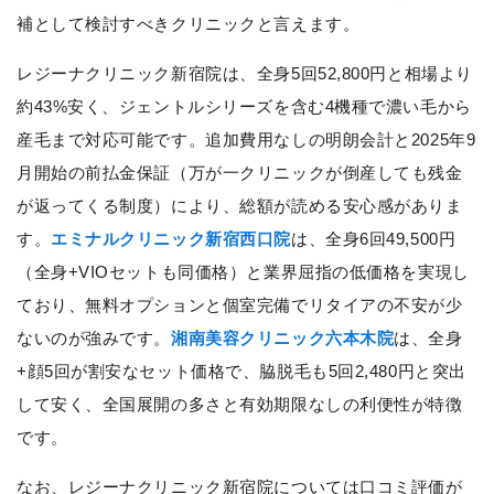
補として検討すべきクリニックと言えます。
レジーナクリニック新宿院は、全身5回52,800円と相場より
約43%安く、ジェントルシリーズを含む4機種で濃い毛から
産毛まで対応可能です。追加費用なしの明朗会計と2025年9
月開始の前払金保証（万が一クリニックが倒産しても残金
が返ってくる制度）により、総額が読める安心感がありま
す。
エミナルクリニック新宿西口院
は、全身6回49,500円
（全身+VIOセットも同価格）と業界屈指の低価格を実現し
ており、無料オプションと個室完備でリタイアの不安が少
ないのが強みです。
湘南美容クリニック六本木院
は、全身
+顔5回が割安なセット価格で、脇脱毛も5回2,480円と突出
して安く、全国展開の多さと有効期限なしの利便性が特徴
です。
なお、レジーナクリニック新宿院については口コミ評価が