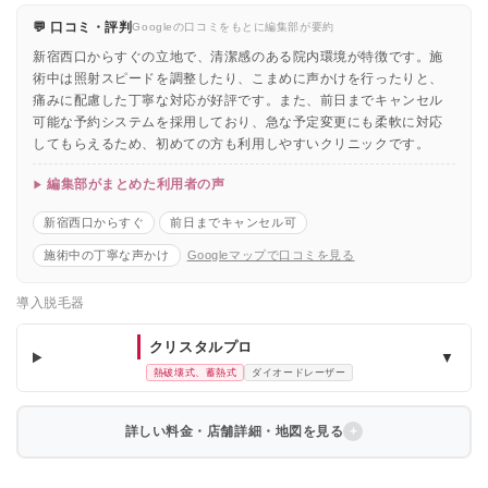
💬 口コミ・評判
Googleの口コミをもとに編集部が要約
新宿西口からすぐの立地で、清潔感のある院内環境が特徴です。施
術中は照射スピードを調整したり、こまめに声かけを行ったりと、
痛みに配慮した丁寧な対応が好評です。また、前日までキャンセル
可能な予約システムを採用しており、急な予定変更にも柔軟に対応
してもらえるため、初めての方も利用しやすいクリニックです。
編集部がまとめた利用者の声
新宿西口からすぐ
前日までキャンセル可
施術中の丁寧な声かけ
Googleマップで口コミを見る
導入脱毛器
クリスタルプロ
▼
熱破壊式、蓄熱式
ダイオードレーザー
詳しい料金・店舗詳細・地図を見る