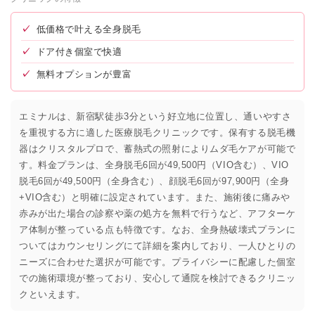
✓
低価格で叶える全身脱毛
✓
ドア付き個室で快適
✓
無料オプションが豊富
エミナルは、新宿駅徒歩3分という好立地に位置し、通いやすさ
を重視する方に適した医療脱毛クリニックです。保有する脱毛機
器はクリスタルプロで、蓄熱式の照射によりムダ毛ケアが可能で
す。料金プランは、全身脱毛6回が49,500円（VIO含む）、VIO
脱毛6回が49,500円（全身含む）、顔脱毛6回が97,900円（全身
+VIO含む）と明確に設定されています。また、施術後に痛みや
赤みが出た場合の診察や薬の処方を無料で行うなど、アフターケ
ア体制が整っている点も特徴です。なお、全身熱破壊式プランに
ついてはカウンセリングにて詳細を案内しており、一人ひとりの
ニーズに合わせた選択が可能です。プライバシーに配慮した個室
での施術環境が整っており、安心して通院を検討できるクリニッ
クといえます。