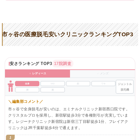
市ヶ谷の医療脱毛安いクリニックランキングTOP3
安さランキング TOP3
17院調査
♀ レディース
♂ メンズ
全身
VIO
顔
ワキ
ジェントル
脱毛機
脚
腕
＼編集部コメント／
市ヶ谷で全身脱毛が安いのは、エミナルクリニック新宿西口院です。
クリスタルプロを採用し、新宿駅徒歩3分で各種割引が充実していま
す。レジーナクリニック新宿院は新宿三丁目駅徒歩1分、フレイアク
リニックはJR千葉駅徒歩4分で通えます。
1