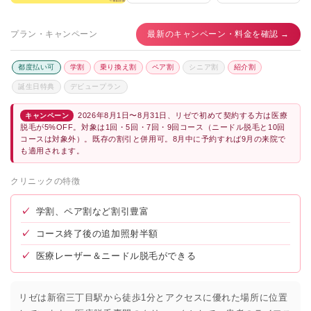
プラン・キャンペーン
最新のキャンペーン・料金を確認 →
都度払い可
学割
乗り換え割
ペア割
シニア割
紹介割
誕生日特典
デビュープラン
2026年8月1日〜8月31日、リゼで初めて契約する方は医療
キャンペーン
脱毛が5%OFF。対象は1回・5回・7回・9回コース（ニードル脱毛と10回
コースは対象外）。既存の割引と併用可。8月中に予約すれば9月の来院で
も適用されます。
クリニックの特徴
✓
学割、ペア割など割引豊富
✓
コース終了後の追加照射半額
✓
医療レーザー＆ニードル脱毛ができる
リゼは新宿三丁目駅から徒歩1分とアクセスに優れた場所に位置