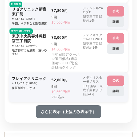
割引豊富
ジェントルYA
リゼクリニック新宿
77,800
円
公式
Gプロ
東口院
新宿三丁目駅
5回
⭐️ 4.1／5.0（150件）
徒歩1分
詳細
15,560円/回
学割、ペア割など割引豊富
地方で通いやすい
メディオスタ
東京中央美容外科新
73,000
円
公式
ーNeXTPRO
宿三丁目院
新宿三丁目駅
5回
⭐️ 4.1／5.0（2,584件）
徒歩約1分
詳細
14,600円/回
地方都市にも展開、通いや
すい
※初回限定クーポ
ン適用価格(通常
価格98,000円)全
身脱毛クイック
メディオスタ
フレイアクリニック
52,800
円
公式
ーモノリス
⭐️ 4.7／5.0（1,393件）
JR千葉駅・京
5回
保証制度しっかり
成千葉駅より
詳細
10,560円/回
徒歩4分
VIO込み
さらに表示（上位のみ表示中）