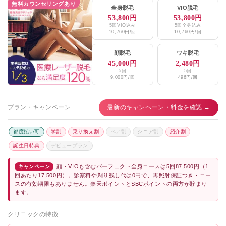
無料カウンセリングあり
全身脱毛
VIO脱毛
53,800円
53,800円
5回VIO込み
5回全身込み
10,760円/回
10,760円/回
顔脱毛
ワキ脱毛
45,000円
2,480円
5回
5回
9,000円/回
496円/回
プラン・キャンペーン
最新のキャンペーン・料金を確認 →
都度払い可
学割
乗り換え割
ペア割
シニア割
紹介割
誕生日特典
デビュープラン
顔・VIOも含むパーフェクト全身コースは5回87,500円（1
キャンペーン
回あたり17,500円）。診察料や剃り残し代は0円で、再照射保証つき・コー
スの有効期限もありません。楽天ポイントとSBCポイントの両方が貯まり
ます。
クリニックの特徴