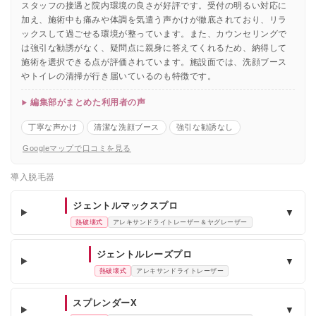
スタッフの接遇と院内環境の良さが好評です。受付の明るい対応に
加え、施術中も痛みや体調を気遣う声かけが徹底されており、リラ
ックスして過ごせる環境が整っています。また、カウンセリングで
は強引な勧誘がなく、疑問点に親身に答えてくれるため、納得して
施術を選択できる点が評価されています。施設面では、洗顔ブース
やトイレの清掃が行き届いているのも特徴です。
編集部がまとめた利用者の声
丁寧な声かけ
清潔な洗顔ブース
強引な勧誘なし
Googleマップで口コミを見る
導入脱毛器
ジェントルマックスプロ
▼
熱破壊式
アレキサンドライトレーザー＆ヤグレーザー
ジェントルレーズプロ
▼
熱破壊式
アレキサンドライトレーザー
スプレンダーX
▼