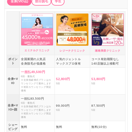
全身(VIO込)
部分脱毛
学生
エミナルクリニック
レジーナクリニック
湘南美容クリニック
ポイン
全国展開の人気店
人気のジェントル
コース有効期限なし
ト
全身脱毛が低価格
マックスプロ保有
140店舗以上移動可
一括払49,500円
6回・蓄熱式
全身+V
52,800円
53,800円
※全身熱破壊式プランはカ
IO
ウンセリングで案内します
5回
5回
※初回カウンセリング限定
価格
一括払93,500円
6回・蓄熱式
全身+V
99,000円
87,500円
※全身熱破壊式プランはカ
IO+顔
ウンセリングで案内します
5回
5回
※初回カウンセリング限定
価格
シェー
無料
無料
無料(10分)
ビング