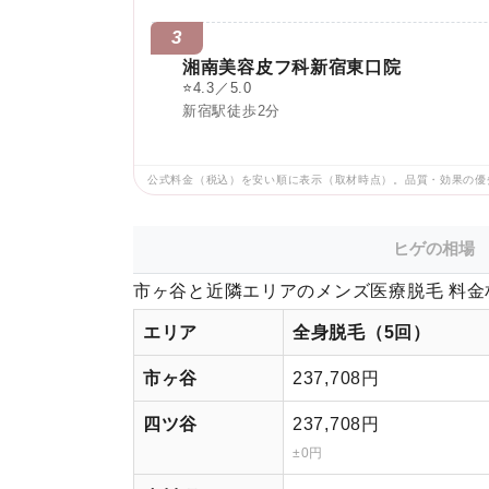
3
湘南美容皮フ科新宿東口院
⭐
4.3／5.0
新宿駅徒歩2分
公式料金（税込）を安い順に表示（取材時点）。品質・効果の優
ヒゲの相場
市ヶ谷と近隣エリアのメンズ医療脱毛 料金
エリア
全身脱毛（5回）
市ヶ谷
237,708円
四ツ谷
237,708円
±0円