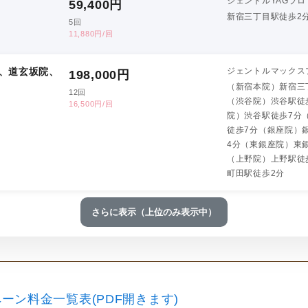
ジェントルYAGプロ
59,400
円
新宿三丁目駅徒歩2
5回
11,880円/回
、道玄坂院、
ジェントルマックス
198,000
円
（新宿本院）新宿三
12回
（渋谷院）渋谷駅徒
16,500円/回
院）渋谷駅徒歩7分
徒歩7分（銀座院）
4分（東銀座院）東
（上野院）上野駅徒
町田駅徒歩2分
さらに表示（上位のみ表示中）
ーン料金一覧表(PDF開きます)