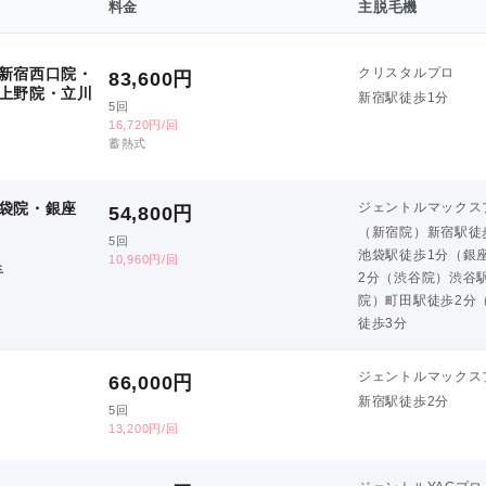
料金
主脱毛機
新宿西口院・
クリスタルプロ
83,600
円
上野院・立川
新宿駅徒歩1分
5回
16,720円/回
蓄熱式
袋院・銀座
ジェントルマックス
54,800
円
（新宿院）新宿駅徒
5回
池袋駅徒歩1分（銀
10,960円/回
手
2分（渋谷院）渋谷
院）町田駅徒歩2分
徒歩3分
ジェントルマックス
66,000
円
新宿駅徒歩2分
5回
13,200円/回