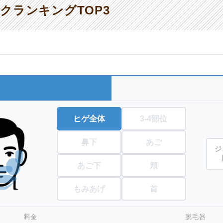
クランキングTOP3
ヒゲ全体
3-4部位
鼻下
あご
ジ
あご下
頬
もみあげ
首
料金
脱毛器