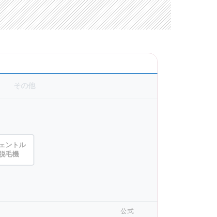
その他
ェントル
脱毛機
公式