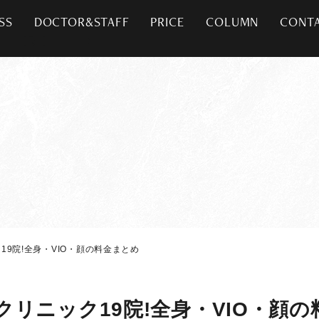
SS
DOCTOR&STAFF
PRICE
COLUMN
CONT
9院!全身・VIO・顔の料金まとめ
リニック19院!全身・VIO・顔