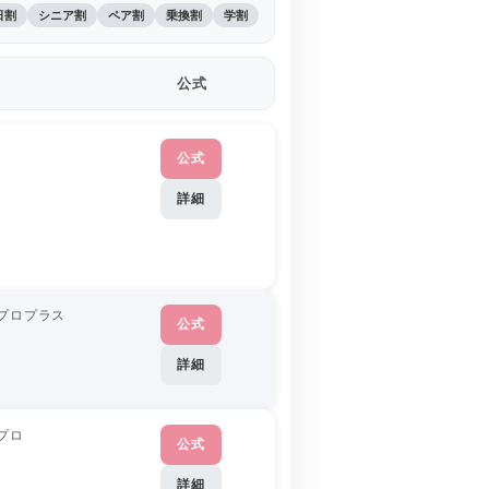
日割
シニア割
ペア割
乗換割
学割
公式
公式
詳細
プロプラス
公式
詳細
プロ
公式
詳細