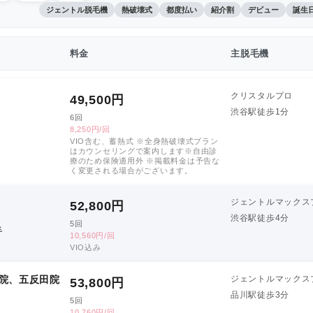
ジェントル脱毛機
熱破壊式
都度払い
紹介割
デビュー
誕生
料金
主脱毛機
クリスタルプロ
49,500
円
渋谷駅徒歩1分
6回
8,250円/回
VIO含む、蓄熱式 ※全身熱破壊式プラン
はカウンセリングで案内します※自由診
療のため保険適用外 ※掲載料金は予告な
く変更される場合がございます。
ジェントルマックス
52,800
円
渋谷駅徒歩4分
5回
手
10,560円/回
VIO込み
院、五反田院
ジェントルマックス
53,800
円
品川駅徒歩3分
5回
10,760円/回