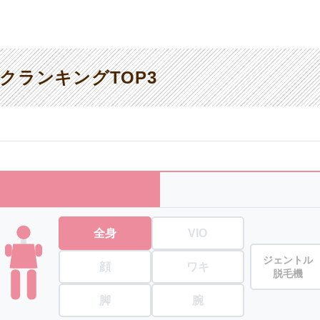
クランキングTOP3
全身
VIO
ジェントル
顔
ワキ
脱毛機
脚
腕