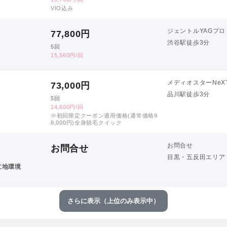
VIO込み
ジェントルYAGプロ
77,800
円
渋谷駅徒歩3分
5回
15,560円/回
メディオスターNeX
73,000
円
品川駅徒歩3分
5回
14,600円/回
※初回限定クーポン適用価格(通常価格9
8,000円)全身脱毛クイック
お問合せ
お問合せ
目黒・五反田エリア
立地環境
さらに表示（上位のみ表示中）