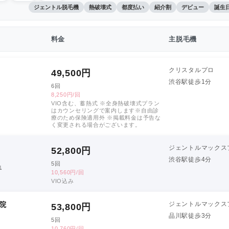
ジェントル脱毛機
熱破壊式
都度払い
紹介割
デビュー
誕生
料金
主脱毛機
クリスタルプロ
49,500
円
渋谷駅徒歩1分
6回
8,250円/回
VIO含む、蓄熱式 ※全身熱破壊式プラン
はカウンセリングで案内します※自由診
療のため保険適用外 ※掲載料金は予告な
く変更される場合がございます。
ジェントルマックス
52,800
円
渋谷駅徒歩4分
5回
手
10,560円/回
VIO込み
院
ジェントルマックス
53,800
円
品川駅徒歩3分
5回
10,760円/回