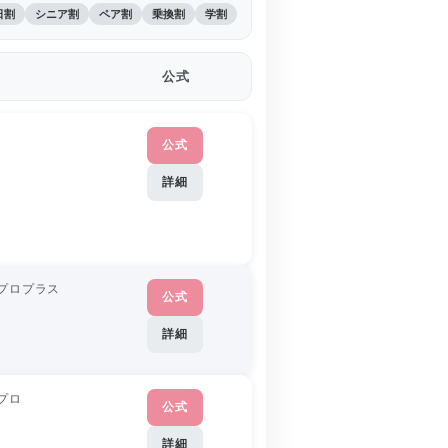
日割
シニア割
ペア割
乗換割
学割
公式
公式
詳細
プロプラス
公式
詳細
プロ
公式
詳細