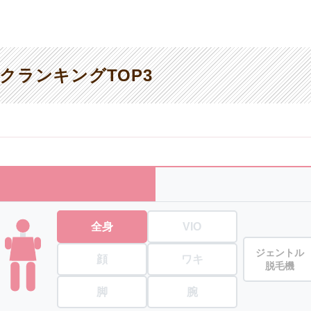
クランキングTOP3
全身
VIO
ジェントル
顔
ワキ
脱毛機
脚
腕