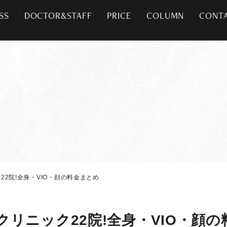
SS
DOCTOR&STAFF
PRICE
COLUMN
CONT
2院!全身・VIO・顔の料金まとめ
リニック22院!全身・VIO・顔