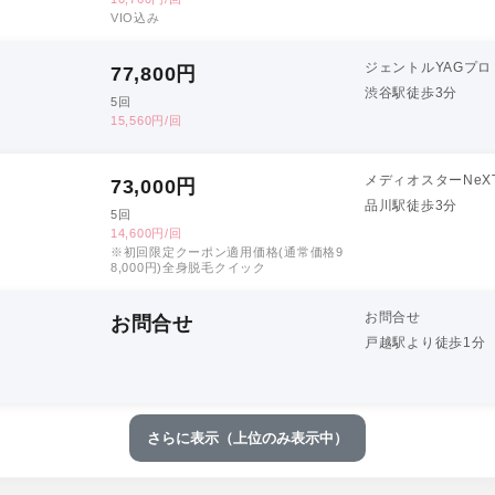
VIO込み
ジェントルYAGプロ
77,800
円
渋谷駅徒歩3分
5回
15,560円/回
メディオスターNeX
73,000
円
品川駅徒歩3分
5回
14,600円/回
※初回限定クーポン適用価格(通常価格9
8,000円)全身脱毛クイック
お問合せ
お問合せ
戸越駅より徒歩1分
さらに表示（上位のみ表示中）