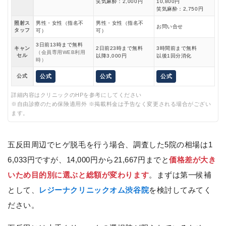
笑気麻酔：2,000円
10,800円
笑気麻酔：2,750円
照射ス
男性・女性（指名不
男性・女性（指名不
お問い合せ
タッフ
可）
可）
3日前13時まで無料
キャン
2日前23時まで無料
3時間前まで無料
（会員専用WEB利用
セル
以降3,000円
以後1回分消化
時）
公式
公式
公式
公式
詳細内容はクリニックのHPを参考にしてください
※自由診療のため保険適用外 ※掲載料金は予告なく変更される場合がござい
ます。
五反田周辺でヒゲ脱毛を行う場合、調査した5院の相場は1
6,033円ですが、14,000円から21,667円までと
価格差が大き
いため目的別に選ぶと総額が変わります
。まずは第一候補
として、
レジーナクリニックオム渋谷院
を検討してみてく
ださい。