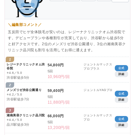
＼編集部コメント／
五反田でヒゲ全体脱毛が安いのは、レジーナクリニックオム渋谷院で
す。デビュープランや各種割引が充実しており、渋谷駅から徒歩5分
と好アクセスです。2位のメンズリゼ渋谷公園通り、3位の湘南美容ク
リニック品川院も割引を活用してお得に通えます。
1
レジーナクリニックオム渋
ジェントルマックス
54,800円
谷院
公式
プロプラス
5回
⭐
4.6／5.0
詳細
10,960円/回
渋谷駅徒歩5分
2
メンズリゼ渋谷公園通り
ジェントルYAGプロ
59,400円
公式
⭐
4.2／5.0
5回
渋谷駅徒歩7分
詳細
11,880円/回
3
湘南美容クリニック品川院
ジェントルマックス
66,000円
公式
プロ
⭐
4.4／5.0
5回
品川駅徒歩3分
詳細
13,200円/回