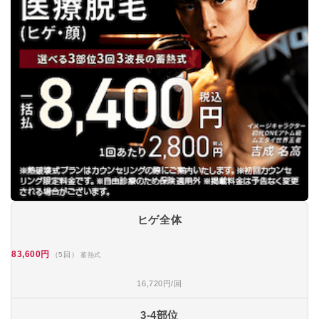
ヒゲ全体
83,600円
（5回）
蓄熱式
16,720円/回
3-4部位