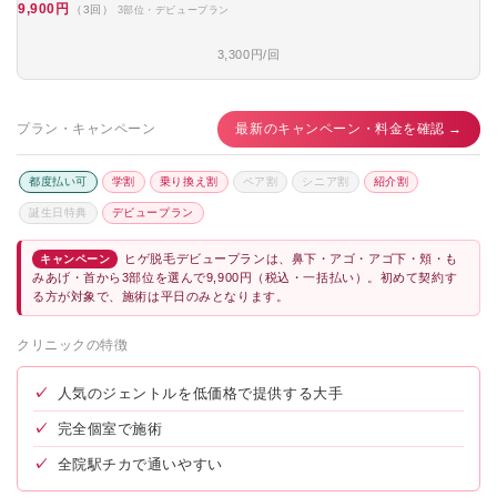
9,900円
（3回）
3部位・デビュープラン
3,300円/回
プラン・キャンペーン
最新のキャンペーン・料金を確認 →
都度払い可
学割
乗り換え割
ペア割
シニア割
紹介割
誕生日特典
デビュープラン
ヒゲ脱毛デビュープランは、鼻下・アゴ・アゴ下・頬・も
キャンペーン
みあげ・首から3部位を選んで9,900円（税込・一括払い）。初めて契約す
る方が対象で、施術は平日のみとなります。
クリニックの特徴
✓
人気のジェントルを低価格で提供する大手
✓
完全個室で施術
✓
全院駅チカで通いやすい