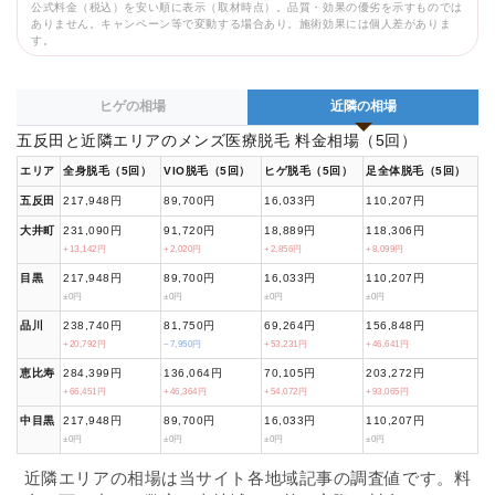
公式料金（税込）を安い順に表示（取材時点）。品質・効果の優劣を示すものでは
ありません。キャンペーン等で変動する場合あり。施術効果には個人差がありま
す。
ヒゲの相場
近隣の相場
五反田と近隣エリアのメンズ医療脱毛 料金相場（5回）
エリア
全身脱毛（5回）
VIO脱毛（5回）
ヒゲ脱毛（5回）
足全体脱毛（5回）
五反田
217,948円
89,700円
16,033円
110,207円
大井町
231,090円
91,720円
18,889円
118,306円
+13,142円
+2,020円
+2,856円
+8,099円
目黒
217,948円
89,700円
16,033円
110,207円
±0円
±0円
±0円
±0円
品川
238,740円
81,750円
69,264円
156,848円
+20,792円
−7,950円
+53,231円
+46,641円
恵比寿
284,399円
136,064円
70,105円
203,272円
+66,451円
+46,364円
+54,072円
+93,065円
中目黒
217,948円
89,700円
16,033円
110,207円
±0円
±0円
±0円
±0円
近隣エリアの相場は当サイト各地域記事の調査値です。料