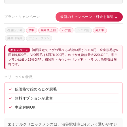
プラン・キャンペーン
最新のキャンペーン・料金を確認 →
都度払い可
学割
乗り換え割
ペア割
シニア割
紹介割
誕生日特典
デビュープラン
初回限定でヒゲの選べる3部位3回が8,400円。全身脱毛は5
キャンペーン
回159,500円、VIO脱毛は5回78,000円。のりかえ割は最大22%OFF、学生
プランは最大13%OFF。初診料・カウンセリング料・トラブル治療費は無
料です。
クリニックの特徴
✓
低価格で始めるヒゲ脱毛
✓
無料オプションが豊富
✓
中途解約OK
エミナルクリニックメンズは、渋谷駅徒歩1分という通いやすい