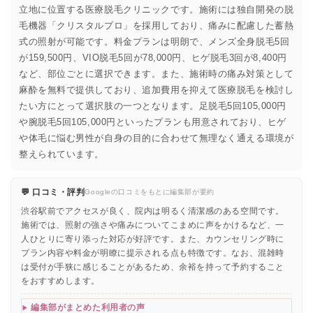
立地に位置する医療脱毛クリニックです。施術には独自開発の脱
毛機器「クリスタルプロ」を採用しており、痛みに配慮した蓄熱
式の照射が可能です。料金プランは明朗で、メンズ全身脱毛5回
が159,500円、VIO脱毛5回が78,000円、ヒゲ脱毛3回が8,400円
など、部位ごとに選択できます。また、施術時の痛み対策として
麻酔を無料で提供しており、追加費用を抑えて医療脱毛を検討し
たい方にとって選択肢の一つとなります。足脱毛5回105,000円
や腕脱毛5回105,000円といったプランも用意されており、ヒゲ
や体毛に悩む男性が自身の目的に合わせて無理なく通える環境が
整えられています。
💬 口コミ・評判
Googleの口コミをもとに編集部が要約
渋谷駅前でアクセスが良く、院内は明るく清潔感のある空間です。
施術では、照射の強さや痛みについてこまめに声をかけるなど、一
人ひとりに寄り添った対応が好評です。また、カウンセリング時に
プラン内容や料金が明瞭に提示される点も特徴です。なお、混雑時
は受付が手狭に感じることがあるため、余裕を持って予約すること
をおすすめします。
編集部がまとめた利用者の声