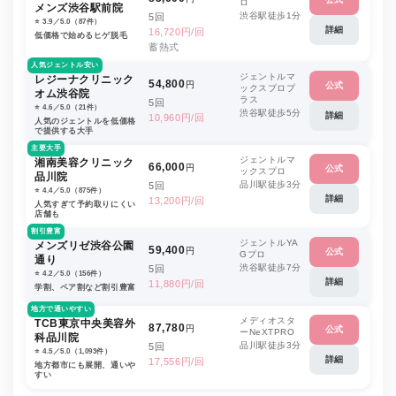
ロ
メンズ渋谷駅前院
渋谷駅徒歩1分
5回
⭐️ 3.9／5.0（87件）
詳細
16,720円/回
低価格で始めるヒゲ脱毛
蓄熱式
人気ジェントル安い
ジェントルマ
レジーナクリニック
54,800
円
公式
ックスプロプ
オム渋谷院
ラス
5回
⭐️ 4.6／5.0（21件）
渋谷駅徒歩5分
詳細
10,960円/回
人気のジェントルを低価格
で提供する大手
主要大手
ジェントルマ
湘南美容クリニック
66,000
円
公式
ックスプロ
品川院
品川駅徒歩3分
5回
⭐️ 4.4／5.0（875件）
詳細
13,200円/回
人気すぎて予約取りにくい
店舗も
割引豊富
ジェントルYA
メンズリゼ渋谷公園
59,400
円
公式
Gプロ
通り
渋谷駅徒歩7分
5回
⭐️ 4.2／5.0（156件）
詳細
11,880円/回
学割、ペア割など割引豊富
地方で通いやすい
メディオスタ
TCB東京中央美容外
87,780
円
公式
ーNeXTPRO
科品川院
品川駅徒歩3分
5回
⭐️ 4.5／5.0（1,093件）
詳細
17,556円/回
地方都市にも展開、通いや
すい