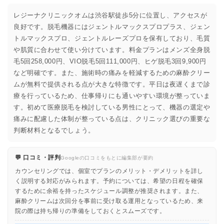
レジーナクリニックオムは渋谷駅徒歩5分に位置し、アクセスが
良好です。脱毛機器にはジェントルマックスプロプラス、ジェン
トルマックスプロ、ジェントルレーズプロを保有しており、毛質
や肌質に合わせて使い分けています。料金プランはメンズ全身脱
毛5回258,000円、VIO脱毛5回111,000円、ヒゲ脱毛3回9,900円
など明確です。また、施術時の痛みを軽減するための麻酔クリー
ムが無料で提供される点が大きな特徴です。平日は夜遅くまで診
療を行っているため、仕事帰りにも通いやすい環境が整っていま
す。初めて医療脱毛を検討している男性にとって、機器の選定や
痛みに配慮した体制が整っている点は、クリニック選びの重要な
判断材料となるでしょう。
💬 口コミ・評判
Googleの口コミをもとに編集部が要約
カウンセリングでは、個室でプランのメリット・デメリットを詳し
く説明する対応がみられます。予約については、希望の日程を確保
するために余裕を持ったスケジュール調整が推奨されます。また、
麻酔クリームは次回分を事前に受け取る運用となっているため、来
院の際は持ち帰りの準備をしておくとスムーズです。