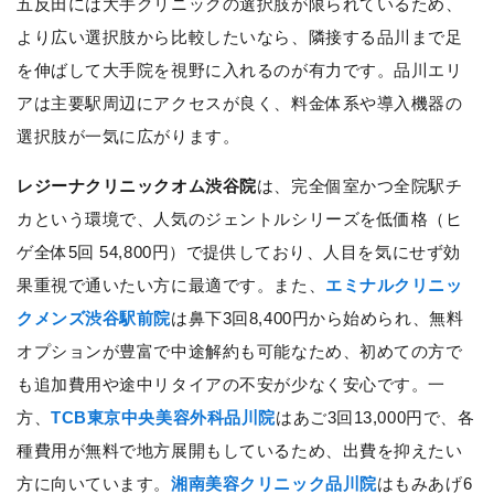
五反田には大手クリニックの選択肢が限られているため、
より広い選択肢から比較したいなら、隣接する品川まで足
を伸ばして大手院を視野に入れるのが有力です。品川エリ
アは主要駅周辺にアクセスが良く、料金体系や導入機器の
選択肢が一気に広がります。
レジーナクリニックオム渋谷院
は、完全個室かつ全院駅チ
カという環境で、人気のジェントルシリーズを低価格（ヒ
ゲ全体5回 54,800円）で提供しており、人目を気にせず効
果重視で通いたい方に最適です。また、
エミナルクリニッ
クメンズ渋谷駅前院
は鼻下3回8,400円から始められ、無料
オプションが豊富で中途解約も可能なため、初めての方で
も追加費用や途中リタイアの不安が少なく安心です。一
方、
TCB東京中央美容外科品川院
はあご3回13,000円で、各
種費用が無料で地方展開もしているため、出費を抑えたい
方に向いています。
湘南美容クリニック品川院
はもみあげ6