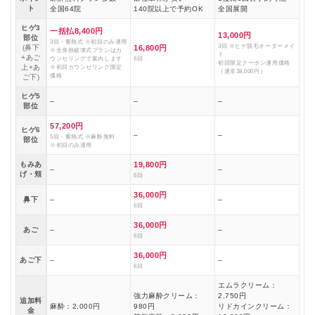
ト
全国64院
140院以上で予約OK
全国展開
ヒゲ3
一括払8,400円
13,000円
部位
3回・蓄熱式 ※初回のみ適用
3回 ※ヒゲ脱毛オーダーメイ
(鼻下
16,800円
※全身熱破壊式プランはカ
ド
+あご
ウンセリングで案内します
6回
初回限定クーポン適用価格
上+あ
※初回カウンセリング限定
（通常38,000円）
価格
ご下)
ヒゲ5
–
–
–
部位
57,200円
ヒゲ6
–
–
5回・蓄熱式 ※麻酔無料
部位
※初回のみ適用
もみあ
19,800円
–
–
げ・頬
6回
36,000円
鼻下
–
–
6回
36,000円
あご
–
–
6回
36,000円
あご下
–
–
6回
エムラクリーム：
強力麻酔クリーム：
2,750円
追加料
麻酔：2,000円
980円
リドカインクリーム：
金