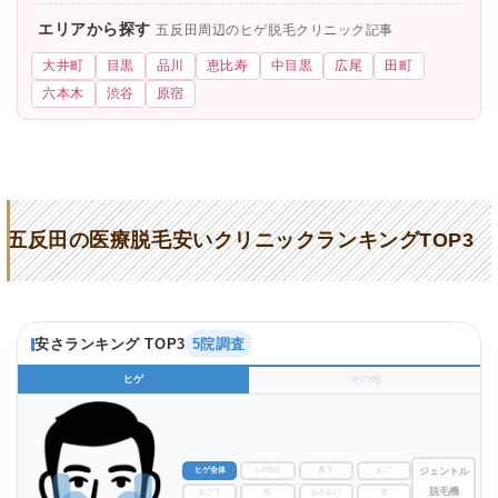
エリアから探す
五反田周辺のヒゲ脱毛クリニック記事
大井町
目黒
品川
恵比寿
中目黒
広尾
田町
六本木
渋谷
原宿
五反田の医療脱毛安いクリニックランキングTOP3
安さランキング TOP3
5院調査
ヒゲ
その他
ヒゲ全体
3-4部位
鼻下
あご
ジェントル
脱毛機
あご下
頬
もみあげ
首