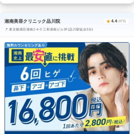
湘南美容クリニック品川院
★
4.4
(875)
📍 東京都港区港南2-4-3 三和港南ビル3F(品川駅徒歩3分)
無料カウンセリングあり