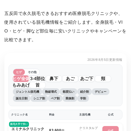
五反田で永久脱毛できるおすすめ医療脱毛クリニックや、
使用されている脱毛機情報をご紹介します。全身脱毛・VI
O・ヒゲ・脚など部位毎に安いクリニックやキャンペーンを
比較できます。
2026年8月5日更新情報
ヒゲ
その他
ヒゲ全体
3-4部位
鼻下
あご
あご下
頬
もみあげ
首
ジェントル脱毛機
熱破壊式
都度払い
紹介割
デビュー
誕生日割
シニア割
ペア割
乗換割
学割
クリニック名
料金
主脱毛機
公式
脱毛大手で安い
クリスタルプ
エミナルクリニック
83,600
円
公式