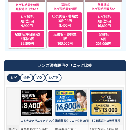
メンズ医療脱毛クリニック比較
ヒゲ
全身
VIO
ひざ下
エミナルクリニックメンズ
湘南美容クリニックMen’S
TCB東京中央美容外科
ポイン
麻酔無料プラン多数
部位単体が安い
1度に5回分予約可能