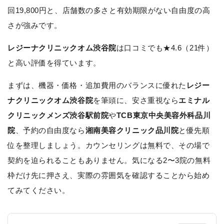
回19,800円と、店舗数の多さと有効期限がない自由度の高
さが強みです。
レジーナクリニックオム渋谷院
は口コミでも★4.6（21件）
と高い評価を得ています。
まずは、機器・価格・追加費用のバランスに優れた
レジー
ナクリニックオム渋谷院
を筆頭に、安さ重視なら
エミナル
クリニックメンズ渋谷駅前院
や
TCB東京中央美容外科品川
院
、予約の自由度なら
湘南美容クリニック品川院
と優先順
位を整理しましょう。カウンセリングは無料で、その場で
契約を迫られることもありません。気になる2〜3院の無料
枠だけ先に押さえ、実際の雰囲気を確認することから始め
てみてください。