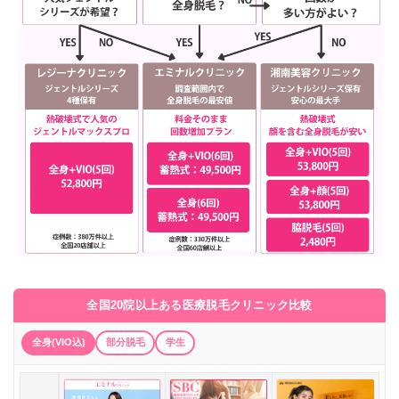
全国20院以上ある医療脱毛クリニック比較
全身(VIO込)
部分脱毛
学生