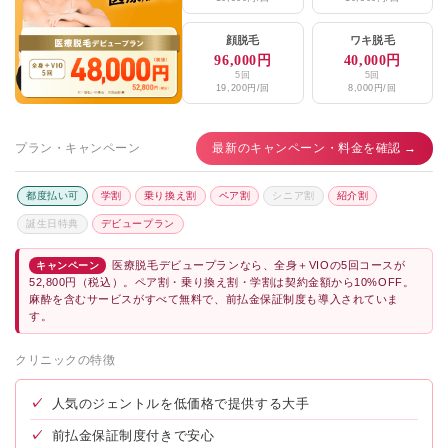
顔脱毛
ワキ脱毛
96,000円
40,000円
5回
5回
19,200円/回
8,000円/回
プラン・キャンペーン
最新のキャンペーン・料金を確認 →
都度払い可
学割
乗り換え割
ペア割
シニア割
紹介割
誕生日特典
デビュープラン
医療脱毛デビュープランなら、全身＋VIOの5回コースが
キャンペーン
52,800円（税込）。ペア割・乗り換え割・学割は契約金額から10%OFF。
麻酔を含むサービスがすべて無料で、前払金保証制度も導入されていま
す。
クリニックの特徴
✓
人気のジェントルを低価格で提供する大手
✓
前払金保証制度付きで安心