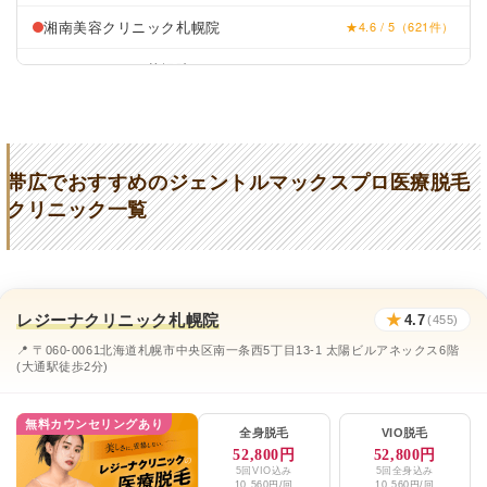
湘南美容クリニック札幌院
★4.6 / 5（621件）
リゼクリニック札幌院
★4.1 / 5（30件）
帯広中央クリニック
★3.4 (37件)
帯広中央クリニック
★3.4 (37件)
帯広でおすすめのジェントルマックスプロ医療脱毛
グリーン皮膚科クリニック
★2.7 (51件)
クリニック一覧
みなみ町皮フ科クリニック
★2.3 (112件)
グリーン皮膚科クリニック
★2.7 (51件)
レジーナクリニック札幌院
★
4.7
(455)
📍 〒060-0061北海道札幌市中央区南一条西5丁目13-1 太陽ビルアネックス6階
(大通駅徒歩2分)
無料カウンセリングあり
全身脱毛
VIO脱毛
52,800円
52,800円
5回VIO込み
5回全身込み
10,560円/回
10,560円/回