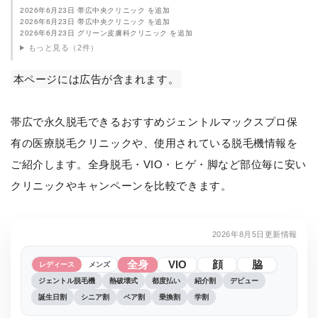
2026年6月23日 帯広中央クリニック を追加
2026年6月23日 帯広中央クリニック を追加
2026年6月23日 グリーン皮膚科クリニック を追加
もっと見る（2件）
本ページには広告が含まれます。
帯広で永久脱毛できるおすすめジェントルマックスプロ保
有の医療脱毛クリニックや、使用されている脱毛機情報を
ご紹介します。全身脱毛・VIO・ヒゲ・脚など部位毎に安い
クリニックやキャンペーンを比較できます。
2026年8月5日更新情報
全身
VIO
顔
脇
レディース
メンズ
ジェントル脱毛機
熱破壊式
都度払い
紹介割
デビュー
誕生日割
シニア割
ペア割
乗換割
学割