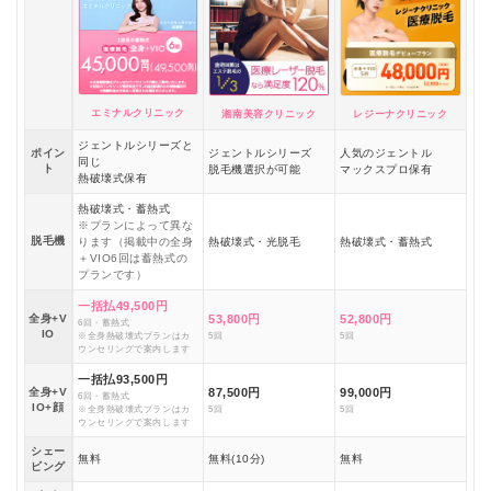
エミナルクリニック
湘南美容クリニック
レジーナクリニック
ジェントルシリーズと
ポイン
ジェントルシリーズ
人気のジェントル
同じ
ト
脱毛機選択が可能
マックスプロ保有
熱破壊式保有
熱破壊式・蓄熱式
※プランによって異な
脱毛機
ります（掲載中の全身
熱破壊式・光脱毛
熱破壊式・蓄熱式
＋VIO6回は蓄熱式の
プランです）
一括払49,500円
全身+V
53,800円
52,800円
6回・蓄熱式
IO
※全身熱破壊式プランはカ
5回
5回
ウンセリングで案内します
一括払93,500円
全身+V
87,500円
99,000円
6回・蓄熱式
IO+顔
※全身熱破壊式プランはカ
5回
5回
ウンセリングで案内します
シェー
無料
無料(10分)
無料
ビング