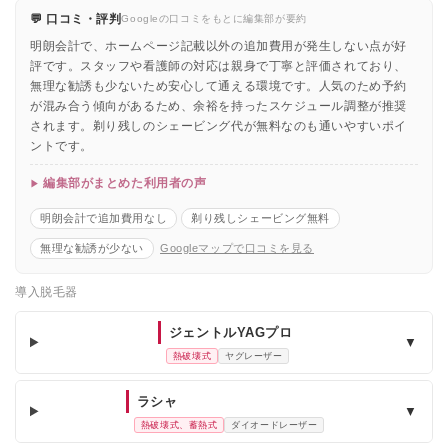
💬 口コミ・評判
Googleの口コミをもとに編集部が要約
明朗会計で、ホームページ記載以外の追加費用が発生しない点が好
評です。スタッフや看護師の対応は親身で丁寧と評価されており、
無理な勧誘も少ないため安心して通える環境です。人気のため予約
が混み合う傾向があるため、余裕を持ったスケジュール調整が推奨
されます。剃り残しのシェービング代が無料なのも通いやすいポイ
ントです。
編集部がまとめた利用者の声
明朗会計で追加費用なし
剃り残しシェービング無料
無理な勧誘が少ない
Googleマップで口コミを見る
導入脱毛器
ジェントルYAGプロ
▼
熱破壊式
ヤグレーザー
ラシャ
▼
熱破壊式、蓄熱式
ダイオードレーザー