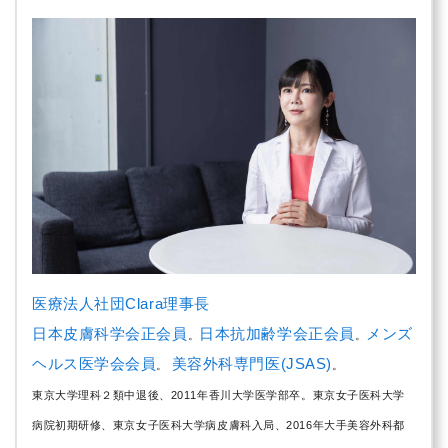
医療法人社団Clara理事長
日本皮膚科学会正会員
日本抗加齢学会正会員
メンズ
。
。
ヘルス医学会会員
美容外科専門医(JSAS)
。
。
東京大学理科２類中退後、2011年香川大学医学部卒。東京女子医科大学
病院初期研修、東京女子医科大学病皮膚科入局、2016年大手美容外科都