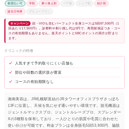
都度払い可
学割
乗り換え割
ペア割
シニア割
紹介割
誕生日特典
デビュープラン
顔・VIOも含むパーフェクト全身コースは5回87,500円（1
キャンペーン
回あたり17,500円）。診察料や剃り残し代は0円で、再照射保証つき・コー
スの有効期限もありません。楽天ポイントとSBCポイントの両方が貯まり
ます。
クリニックの特徴
✓
人気すぎて予約取りにくい店舗も
✓
部位や回数の選択肢が豊富
✓
コースの有効期限なし
湘南美容は、JR札幌駅直結のJRタワーオフィスプラザさっぽろ
13Fに位置し、天候を気にせず通いやすい環境です。脱毛機器は
ジェントルマックスプロ、ジェントルレーズプロ、スプレンダー
Xの3種類を保有しており、一人ひとりの肌質や毛質に合わせた
使い分けが可能です。料金プランは全身脱毛5回53,800円、脇脱