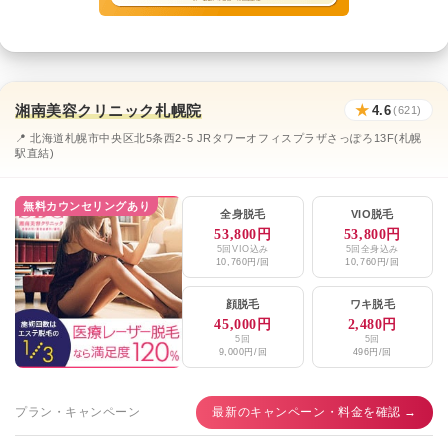
湘南美容クリニック札幌院
★
4.6
(621)
📍 北海道札幌市中央区北5条西2-5 JRタワーオフィスプラザさっぽろ13F(札幌
駅直結)
無料カウンセリングあり
全身脱毛
VIO脱毛
53,800円
53,800円
5回VIO込み
5回全身込み
10,760円/回
10,760円/回
顔脱毛
ワキ脱毛
45,000円
2,480円
5回
5回
9,000円/回
496円/回
プラン・キャンペーン
最新のキャンペーン・料金を確認 →