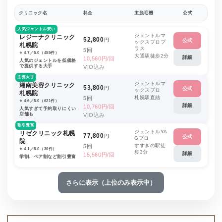
クリニック名
料金
主脱毛機
公式
人気ジェントル安い
ジェントルマ
レジーナクリニック
52,800
円
公式
ックスプロプ
札幌院
ラス
5回
⭐️ 4.7／5.0（455件）
大通駅徒歩2分
詳細
10,560円/回
人気のジェントルを低価格
で提供する大手
VIO込み
主要大手
ジェントルマ
湘南美容クリニック
53,800
円
公式
ックスプロ
札幌院
札幌駅直結
5回
⭐️ 4.6／5.0（621件）
詳細
10,760円/回
人気すぎて予約取りにくい
店舗も
VIO込み
割引豊富
ジェントルYA
リゼクリニック札幌
77,800
円
公式
Gプロ
院
すすきの駅徒
5回
⭐️ 4.1／5.0（30件）
歩3分
詳細
15,560円/回
学割、ペア割など割引豊富
さらに表示（上位のみ表示中）