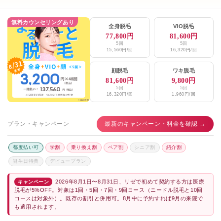
無料カウンセリングあり
全身脱毛
VIO脱毛
77,800円
81,600円
5回
5回
15,560円/回
16,320円/回
顔脱毛
ワキ脱毛
81,600円
9,800円
5回
5回
16,320円/回
1,960円/回
プラン・キャンペーン
最新のキャンペーン・料金を確認 →
都度払い可
学割
乗り換え割
ペア割
シニア割
紹介割
誕生日特典
デビュープラン
2026年8月1日〜8月31日、リゼで初めて契約する方は医療
キャンペーン
脱毛が5%OFF。対象は1回・5回・7回・9回コース（ニードル脱毛と10回
コースは対象外）。既存の割引と併用可。8月中に予約すれば9月の来院で
も適用されます。