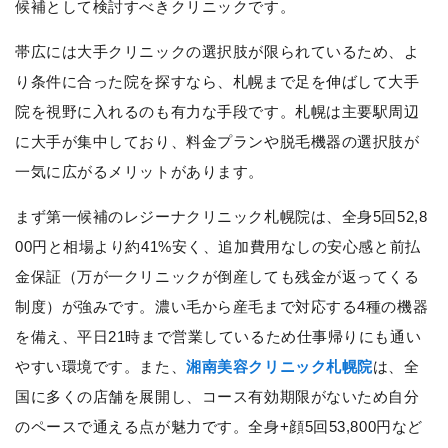
候補として検討すべきクリニックです。
帯広には大手クリニックの選択肢が限られているため、よ
り条件に合った院を探すなら、札幌まで足を伸ばして大手
院を視野に入れるのも有力な手段です。札幌は主要駅周辺
に大手が集中しており、料金プランや脱毛機器の選択肢が
一気に広がるメリットがあります。
まず第一候補のレジーナクリニック札幌院は、全身5回52,8
00円と相場より約41%安く、追加費用なしの安心感と前払
金保証（万が一クリニックが倒産しても残金が返ってくる
制度）が強みです。濃い毛から産毛まで対応する4種の機器
を備え、平日21時まで営業しているため仕事帰りにも通い
やすい環境です。また、
湘南美容クリニック札幌院
は、全
国に多くの店舗を展開し、コース有効期限がないため自分
のペースで通える点が魅力です。全身+顔5回53,800円など