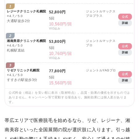
1
レジーナクリニック札幌院
ジェントルマックス
52,800円
プロプラス
⭐
4.7／5.0
公式
5回
大通駅徒歩2分
詳細
10,560円/回
VIO込み
2
湘南美容クリニック札幌院
ジェントルマックス
53,800円
プロ
⭐
4.6／5.0
公式
5回
札幌駅直結
詳細
10,760円/回
VIO込み
3
リゼクリニック札幌院
ジェントルYAGプロ
77,800円
公式
⭐
4.1／5.0
5回
すすきの駅徒歩3分
詳細
15,560円/回
公式料金（税込）を安い順に表示（取材時点）。品質・効果の優劣を示すものでは
ありません。キャンペーン等で変動する場合あり。施術効果には個人差がありま
す。
帯広エリアで医療脱毛を始めるなら、リゼ、レジーナ、湘
南美容といった全国展開の院が選択肢に入ります。引っ越
しや転勤の際にも手続きしやすく、安心して通えるのが嬉