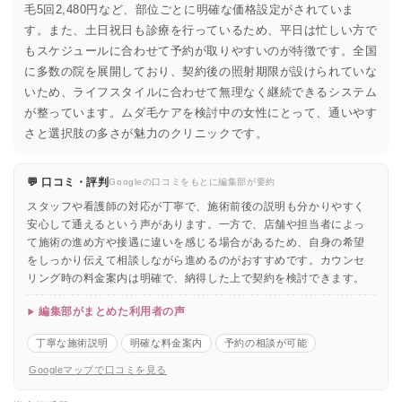
毛5回2,480円など、部位ごとに明確な価格設定がされていま
す。また、土日祝日も診療を行っているため、平日は忙しい方で
もスケジュールに合わせて予約が取りやすいのが特徴です。全国
に多数の院を展開しており、契約後の照射期限が設けられていな
いため、ライフスタイルに合わせて無理なく継続できるシステム
が整っています。ムダ毛ケアを検討中の女性にとって、通いやす
さと選択肢の多さが魅力のクリニックです。
💬 口コミ・評判
Googleの口コミをもとに編集部が要約
スタッフや看護師の対応が丁寧で、施術前後の説明も分かりやすく
安心して通えるという声があります。一方で、店舗や担当者によっ
て施術の進め方や接遇に違いを感じる場合があるため、自身の希望
をしっかり伝えて相談しながら進めるのがおすすめです。カウンセ
リング時の料金案内は明確で、納得した上で契約を検討できます。
編集部がまとめた利用者の声
丁寧な施術説明
明確な料金案内
予約の相談が可能
Googleマップで口コミを見る