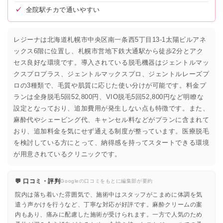
✓
全院駅チカで通いやすい
レジーナは北海道札幌市中央区南一条西5丁目13-1太陽ビルアネ
ックス6階に位置し、札幌市営地下鉄大通駅から徒歩2分とアク
セス良好な環境です。導入されている脱毛機器はジェントルマッ
クスプロプラス、ジェントルマックスプロ、ジェントルレーズプ
ロの3種類で、毛質や肌質に応じた使い分けが可能です。料金プ
ランは全身脱毛5回52,800円、VIO脱毛5回52,800円など明瞭な
設定となっており、追加費用が発生しない点も特徴です。また、
麻酔代やシェービング代、キャンセル料などがプランに含まれて
おり、追加料金を気にせず通える制度が整っています。医療脱毛
を検討している方にとって、納得感を持ってスタートできる環境
が用意されているクリニックです。
💬 口コミ・評判
Googleの口コミをもとに編集部が要約
院内は落ち着いた雰囲気で、施術中はスタッフがこまめに体調を気
遣う声かけを行うなど、丁寧な対応が好評です。麻酔クリームの案
内もあり、痛みに配慮した施術が受けられます。一方で人気のため