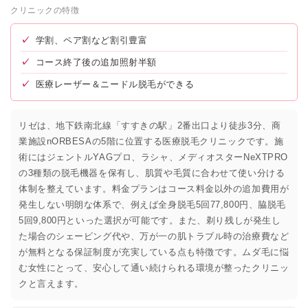
クリニックの特徴
✓
学割、ペア割など割引豊富
✓
コース終了後の追加照射半額
✓
医療レーザー＆ニードル脱毛ができる
リゼは、地下鉄南北線「すすきの駅」2番出口より徒歩3分、商
業施設nORBESAの5階に位置する医療脱毛クリニックです。施
術にはジェントルYAGプロ、ラシャ、メディオスターNeXTPRO
の3種類の脱毛機器を保有し、肌質や毛質に合わせて使い分ける
体制を整えています。料金プランはコース料金以外の追加費用が
発生しない明朗な体系で、例えば全身脱毛5回77,800円、脇脱毛
5回9,800円といった選択が可能です。また、剃り残しが発生し
た場合のシェービング代や、万が一の肌トラブル時の治療費など
が無料となる保証制度が充実している点も特徴です。ムダ毛に悩
む女性にとって、安心して通い続けられる環境が整ったクリニッ
クと言えます。