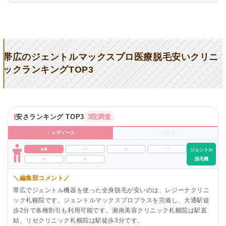
帯広のジェントルマックスプロ医療脱毛安いクリニ
ックランキングTOP3
安さランキング TOP3
3院調査
♀ レディース
♂ メンズ
全身
VIO
顔
ワキ
ジェントル
脱毛機
脚
腕
＼編集部コメント／
帯広でジェントル機器を使った全身脱毛が安いのは、レジーナクリニ
ック札幌院です。ジェントルマックスプロプラスを完備し、大通駅徒
歩2分で各種割引も利用可能です。湘南美容クリニック札幌院は駅直
結、リゼクリニック札幌院は駅徒歩3分です。