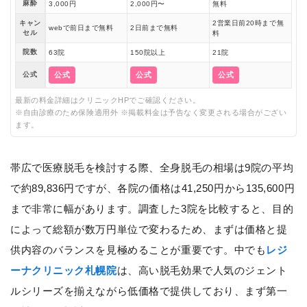
麻酔
3,000円
2,000円〜
無料
キャン
2営業日前20時まで無
webで前日まで無料
2日前まで無料
セル
料
院数
63院
150院以上
21院
公式
公式
公式
公式
最新の料金詳細はクリニックHPでご確認ください。
※自由診療のため保険適用外 ※掲載料金は予告なく変更される場合がござい
ます。
帯広で医療脱毛を検討する際、全身脱毛の相場は9院の平均
で約89,836円ですが、各院の価格は41,250円から135,600円
まで非常に幅があります。調査した3院を比較すると、目的
によって総額が数万円単位で変わるため、まずは価格と提
供内容のバランスを見極めることが重要です。中でも
レジ
ーナクリニック札幌院
は、高い脱毛効果で人気のジェント
ルシリーズを揃えながら低価格で提供しており、まず第一