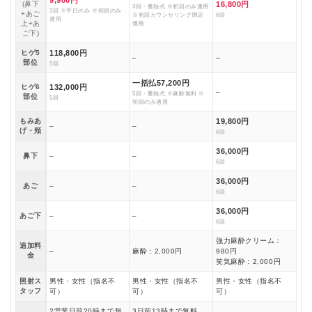
(鼻下
16,800円
3回・蓄熱式 ※初回のみ適用
3回 ※平日のみ ※初回のみ
+あご
※初回カウンセリング限定
6回
適用
上+あ
価格
ご下)
ヒゲ5
118,800円
–
–
部位
5回
一括払57,200円
ヒゲ6
132,000円
–
5回・蓄熱式 ※麻酔無料 ※
部位
5回
初回のみ適用
もみあ
19,800円
–
–
げ・頬
6回
36,000円
鼻下
–
–
6回
36,000円
あご
–
–
6回
36,000円
あご下
–
–
6回
強力麻酔クリーム：
追加料
–
麻酔：2,000円
980円
金
笑気麻酔：2,000円
照射ス
男性・女性（指名不
男性・女性（指名不
男性・女性（指名不
タッフ
可）
可）
可）
2営業日前20時まで無
3日前13時まで無料