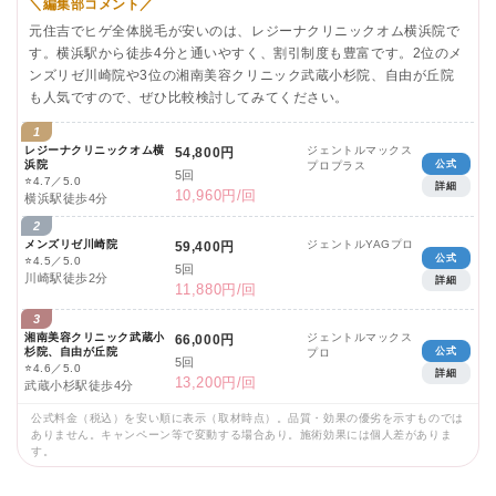
＼編集部コメント／
元住吉でヒゲ全体脱毛が安いのは、レジーナクリニックオム横浜院で
す。横浜駅から徒歩4分と通いやすく、割引制度も豊富です。2位のメ
ンズリゼ川崎院や3位の湘南美容クリニック武蔵小杉院、自由が丘院
も人気ですので、ぜひ比較検討してみてください。
1
レジーナクリニックオム横
ジェントルマックス
54,800円
浜院
公式
プロプラス
5回
⭐
4.7／5.0
詳細
10,960円/回
横浜駅徒歩4分
2
メンズリゼ川崎院
ジェントルYAGプロ
59,400円
公式
⭐
4.5／5.0
5回
川崎駅徒歩2分
詳細
11,880円/回
3
湘南美容クリニック武蔵小
ジェントルマックス
66,000円
杉院、自由が丘院
公式
プロ
5回
⭐
4.6／5.0
詳細
13,200円/回
武蔵小杉駅徒歩4分
公式料金（税込）を安い順に表示（取材時点）。品質・効果の優劣を示すものでは
ありません。キャンペーン等で変動する場合あり。施術効果には個人差がありま
す。