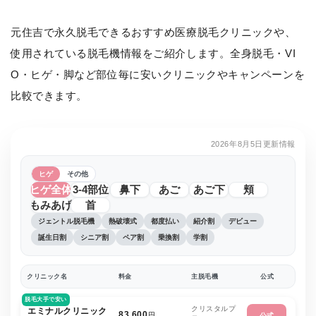
元住吉で永久脱毛できるおすすめ医療脱毛クリニックや、
使用されている脱毛機情報をご紹介します。全身脱毛・VI
O・ヒゲ・脚など部位毎に安いクリニックやキャンペーンを
比較できます。
2026年8月5日更新情報
ヒゲ
その他
ヒゲ全体
3-4部位
鼻下
あご
あご下
頬
もみあげ
首
ジェントル脱毛機
熱破壊式
都度払い
紹介割
デビュー
誕生日割
シニア割
ペア割
乗換割
学割
クリニック名
料金
主脱毛機
公式
脱毛大手で安い
クリスタルプ
エミナルクリニック
83,600
円
公式