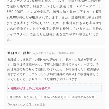
トルレーズプロの3種類を導入しており、毛質や肌状態に合わせ
て選択可能です。料金プランはヒゲ脱毛（鼻下＋アゴ＋アゴ下）
3回9,900円、メンズ全身脱毛（陰部を除く首から下すべて）5回
258,000円などが用意されています。また、診療時間は平日21時
までと夜遅くまで対応しているため、仕事帰りにも立ち寄りやす
いのが特徴です。ヒゲや体毛の処理を検討している方は、自身の
ライフスタイルに合わせた脱毛計画を立てやすい環境といえま
す。
💬 口コミ・評判
Googleの口コミをもとに編集部が要約
看護師による施術中の細やかな声かけや、痛みへの配慮が好評で
す。院内は清潔感があり、丁寧な対応が期待できます。一方で、予
約は電話のみの対応で混雑しやすいため、余裕を持った日程調整が
おすすめです。カウンセリング時に自身の体調や肌の状態を詳しく
伝えておくと、よりスムーズな案内が受けられます。
編集部がまとめた利用者の声
施術中の丁寧な声かけ
痛みへの配慮あり
清潔感のある院内
Googleマップで口コミを見る