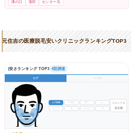
溝の口
蒲田
センター北
元住吉の医療脱毛安いクリニックランキングTOP3
安さランキング TOP3
4院調査
ヒゲ
その他
ヒゲ全体
3-4部位
鼻下
あご
ジェントル
脱毛機
あご下
頬
もみあげ
首