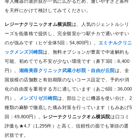
導入機器の選択肢が一気に広がるため、通いやすさと条件
を天秤にかけて検討してみてください。
レジーナクリニックオム横浜院
は、人気のジェントルシリ
ーズを低価格で提供し、完全個室かつ駅チカで通いやすい
のが強みです（ヒゲ全体5回：54,800円）。
エミナルクリニ
ックメンズ川崎院
は、無料オプションが豊富で中途解約も
可能、初めてでも不安が少ない環境です（鼻下3回：8,400
円）。
湘南美容クリニック武蔵小杉院・自由が丘院
は、全
国規模の店舗数と有効期限のないコース設定で、予約や消
化の自由度を重視する方に適しています（あご6回：36,000
円）。
メンズリゼ川崎院
は、部位ごとに機器を使い分け、2
種類の麻酔で徹底した痛み対策を行っています（もみあげ5
回：49,800円）。
レジーナクリニックオム横浜院
は口コミ
評価も★4.7（1,295件）と高く、信頼性の面でも筆頭の選
択肢です。