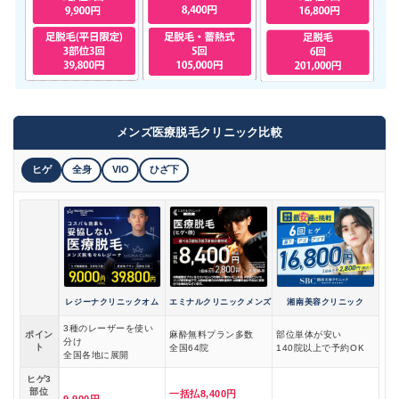
メンズ医療脱毛クリニック比較
ヒゲ
全身
VIO
ひざ下
レジーナクリニックオム
エミナルクリニックメンズ
湘南美容クリニック
3種のレーザーを使い
ポイン
麻酔無料プラン多数
部位単体が安い
分け
ト
全国64院
140院以上で予約OK
全国各地に展開
ヒゲ3
部位
一括払8,400円
9,900円