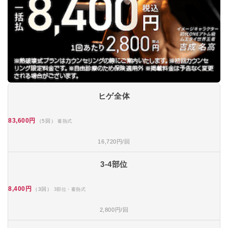
ヒゲ全体
83,600円
（5回）
蓄熱式
16,720円/回
3-4部位
8,400円
（3回）
3部位・蓄熱式
2,800円/回