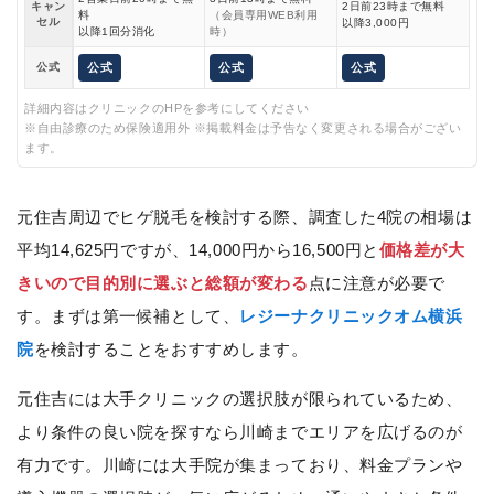
キャン
2日前23時まで無料
料
（会員専用WEB利用
セル
以降3,000円
以降1回分消化
時）
公式
公式
公式
公式
詳細内容はクリニックのHPを参考にしてください
※自由診療のため保険適用外 ※掲載料金は予告なく変更される場合がござい
ます。
元住吉周辺でヒゲ脱毛を検討する際、調査した4院の相場は
平均14,625円ですが、14,000円から16,500円と
価格差が大
きいので目的別に選ぶと総額が変わる
点に注意が必要で
す。まずは第一候補として、
レジーナクリニックオム横浜
院
を検討することをおすすめします。
元住吉には大手クリニックの選択肢が限られているため、
より条件の良い院を探すなら川崎までエリアを広げるのが
有力です。川崎には大手院が集まっており、料金プランや