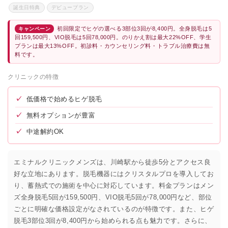
誕生日特典
デビュープラン
初回限定でヒゲの選べる3部位3回が8,400円。全身脱毛は5
キャンペーン
回159,500円、VIO脱毛は5回78,000円。のりかえ割は最大22%OFF、学生
プランは最大13%OFF。初診料・カウンセリング料・トラブル治療費は無
料です。
クリニックの特徴
✓
低価格で始めるヒゲ脱毛
✓
無料オプションが豊富
✓
中途解約OK
エミナルクリニックメンズは、川崎駅から徒歩5分とアクセス良
好な立地にあります。脱毛機器にはクリスタルプロを導入してお
り、蓄熱式での施術を中心に対応しています。料金プランはメン
ズ全身脱毛5回が159,500円、VIO脱毛5回が78,000円など、部位
ごとに明確な価格設定がなされているのが特徴です。また、ヒゲ
脱毛3部位3回が8,400円から始められる点も魅力です。さらに、