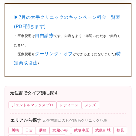
▶7月の大手クリニックのキャンペーン料金一覧表
(PDF開きます)
自由診療
・医療脱毛は
です。内容をよくご確認いただきご契約く
ださい。
クーリング・オフ
特
・医療脱毛も
ができるようになりました(
定商取引法
)
元住吉でタイプ別に探す
ジェントルマックスプロ
レディース
メンズ
エリアから探す
元住吉周辺のヒゲ脱毛クリニック記事
川崎
日吉
綱島
武蔵小杉
武蔵中原
武蔵新城
鶴見