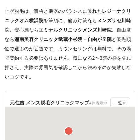
ヒゲ脱毛は、価格と機器のバランスに優れた
レジーナクリ
ニックオム横浜院
を筆頭に、痛み対策なら
メンズリゼ川崎
院
、安心感なら
エミナルクリニックメンズ川崎院
、自由度
なら
湘南美容クリニック武蔵小杉院・自由が丘院
と優先順
位で選ぶのが近道です。カウンセリングは無料で、その場
で契約する必要はありません。気になる2〜3院の枠を先に
押さえ、実際の雰囲気を確認してから決めるのが失敗しな
いコツです。
元住吉 メンズ脱毛クリニックマップ
4件表示中
一覧 ✕