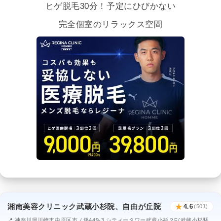
ヒゲ脱毛30分！予定にひびかない
完全個室のリラックス空間
湘南美容クリニック武蔵小杉院、自由が丘院
★
4.6
(501)
📍 神奈川県川崎市中原区市ノ坪449-3 シティータワー武蔵小杉２F(武蔵小杉駅