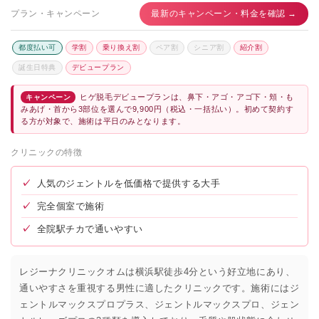
プラン・キャンペーン
最新のキャンペーン・料金を確認 →
都度払い可
学割
乗り換え割
ペア割
シニア割
紹介割
誕生日特典
デビュープラン
ヒゲ脱毛デビュープランは、鼻下・アゴ・アゴ下・頬・も
キャンペーン
みあげ・首から3部位を選んで9,900円（税込・一括払い）。初めて契約す
る方が対象で、施術は平日のみとなります。
クリニックの特徴
✓
人気のジェントルを低価格で提供する大手
✓
完全個室で施術
✓
全院駅チカで通いやすい
レジーナクリニックオムは横浜駅徒歩4分という好立地にあり、
通いやすさを重視する男性に適したクリニックです。施術にはジ
ェントルマックスプロプラス、ジェントルマックスプロ、ジェン