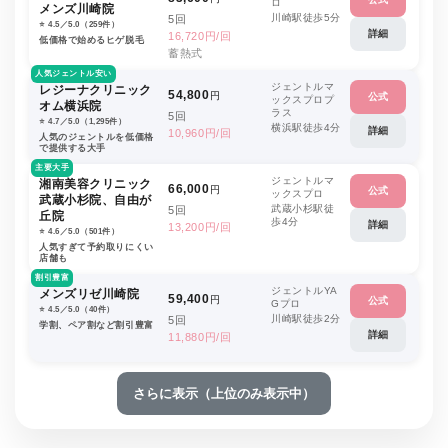
ロ
メンズ川崎院
川崎駅徒歩5分
5回
⭐️ 4.5／5.0（259件）
詳細
16,720円/回
低価格で始めるヒゲ脱毛
蓄熱式
人気ジェントル安い
ジェントルマ
レジーナクリニック
54,800
円
公式
ックスプロプ
オム横浜院
ラス
5回
⭐️ 4.7／5.0（1,295件）
横浜駅徒歩4分
詳細
10,960円/回
人気のジェントルを低価格
で提供する大手
主要大手
ジェントルマ
湘南美容クリニック
66,000
円
公式
ックスプロ
武蔵小杉院、自由が
武蔵小杉駅徒
5回
丘院
歩4分
詳細
13,200円/回
⭐️ 4.6／5.0（501件）
人気すぎて予約取りにくい
店舗も
割引豊富
ジェントルYA
メンズリゼ川崎院
59,400
円
公式
Gプロ
⭐️ 4.5／5.0（40件）
川崎駅徒歩2分
5回
学割、ペア割など割引豊富
詳細
11,880円/回
さらに表示（上位のみ表示中）