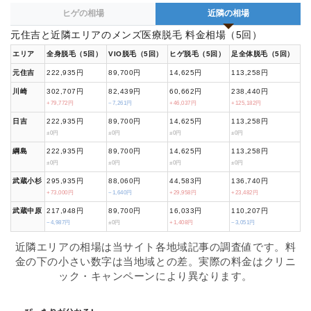
ヒゲの相場
近隣の相場
元住吉と近隣エリアのメンズ医療脱毛 料金相場（5回）
エリア
全身脱毛（5回）
VIO脱毛（5回）
ヒゲ脱毛（5回）
足全体脱毛（5回）
元住吉
222,935円
89,700円
14,625円
113,258円
川崎
302,707円
82,439円
60,662円
238,440円
+79,772円
−7,261円
+46,037円
+125,182円
日吉
222,935円
89,700円
14,625円
113,258円
±0円
±0円
±0円
±0円
綱島
222,935円
89,700円
14,625円
113,258円
±0円
±0円
±0円
±0円
武蔵小杉
295,935円
88,060円
44,583円
136,740円
+73,000円
−1,640円
+29,958円
+23,482円
武蔵中原
217,948円
89,700円
16,033円
110,207円
−4,987円
±0円
+1,408円
−3,051円
近隣エリアの相場は当サイト各地域記事の調査値です。料
金の下の小さい数字は当地域との差。実際の料金はクリニ
ック・キャンペーンにより異なります。