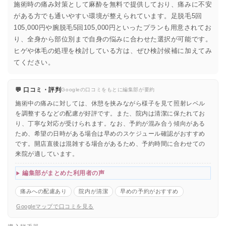
施術時の痛み対策として麻酔を無料で提供しており、痛みに不安
がある方でも通いやすい環境が整えられています。足脱毛5回
105,000円や腕脱毛5回105,000円といったプランも用意されてお
り、全身から部位別まで自身の悩みに合わせた選択が可能です。
ヒゲや体毛の処理を検討している方は、ぜひ検討候補に加えてみ
てください。
💬 口コミ・評判
Googleの口コミをもとに編集部が要約
施術中の痛みに対しては、休憩を挟みながら様子を見て照射レベル
を調整するなどの配慮が好評です。また、院内は清潔に保たれてお
り、丁寧な対応が受けられます。なお、予約が混み合う傾向がある
ため、希望の日時がある場合は早めのスケジュール確認がおすすめ
です。開店直後は混雑する場合があるため、予約時間に合わせての
来院が適しています。
編集部がまとめた利用者の声
痛みへの配慮あり
院内が清潔
早めの予約がおすすめ
Googleマップで口コミを見る