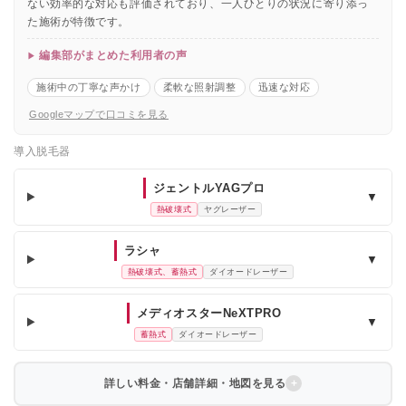
ない効率的な対応も評価されており、一人ひとりの状況に寄り添っ
た施術が特徴です。
編集部がまとめた利用者の声
施術中の丁寧な声かけ
柔軟な照射調整
迅速な対応
Googleマップで口コミを見る
導入脱毛器
ジェントルYAGプロ
▼
熱破壊式
ヤグレーザー
ラシャ
▼
熱破壊式、蓄熱式
ダイオードレーザー
メディオスターNeXTPRO
▼
蓄熱式
ダイオードレーザー
詳しい料金・店舗詳細・地図を見る