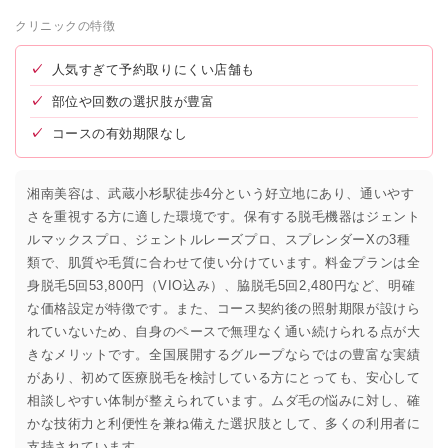
クリニックの特徴
✓
人気すぎて予約取りにくい店舗も
✓
部位や回数の選択肢が豊富
✓
コースの有効期限なし
湘南美容は、武蔵小杉駅徒歩4分という好立地にあり、通いやす
さを重視する方に適した環境です。保有する脱毛機器はジェント
ルマックスプロ、ジェントルレーズプロ、スプレンダーXの3種
類で、肌質や毛質に合わせて使い分けています。料金プランは全
身脱毛5回53,800円（VIO込み）、脇脱毛5回2,480円など、明確
な価格設定が特徴です。また、コース契約後の照射期限が設けら
れていないため、自身のペースで無理なく通い続けられる点が大
きなメリットです。全国展開するグループならではの豊富な実績
があり、初めて医療脱毛を検討している方にとっても、安心して
相談しやすい体制が整えられています。ムダ毛の悩みに対し、確
かな技術力と利便性を兼ね備えた選択肢として、多くの利用者に
支持されています。