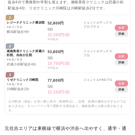
徒歩4分で乗換割や学割も使えます。湘南美容クリニックは武蔵小杉
駅徒歩4分、リゼクリニック川崎院は川崎駅徒歩2分です。
1
レジーナクリニック横浜院
ジェントルマックス
52,800円
プロプラス
⭐
4.7／5.0
公式
5回
横浜駅徒歩4分
詳細
10,560円/回
VIO込み
2
湘南美容クリニック武蔵小
ジェントルマックス
53,800円
杉院、自由が丘院
プロ
公式
5回
⭐
4.6／5.0
詳細
10,760円/回
武蔵小杉駅徒歩4分
VIO込み
3
リゼクリニック川崎院
ジェントルYAGプロ
77,800円
公式
⭐
4.8／5.0
5回
川崎駅徒歩2分
詳細
15,560円/回
公式料金（税込）を安い順に表示（取材時点）。品質・効果の優劣を示すものでは
ありません。キャンペーン等で変動する場合あり。施術効果には個人差がありま
す。
元住吉エリアは東横線で横浜や渋谷へ出やすく、通学・通