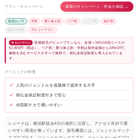
プラン・キャンペーン
最新のキャンペーン・料金を確認 →
都度払い可
学割
乗り換え割
ペア割
シニア割
紹介割
誕生日特典
デビュープラン
医療脱毛デビュープランなら、全身＋VIOの5回コースが
キャンペーン
52,800円（税込）。ペア割・乗り換え割・学割は契約金額から10%OFF。
麻酔を含むサービスがすべて無料で、前払金保証制度も導入されていま
す。
クリニックの特徴
✓
人気のジェントルを低価格で提供する大手
✓
前払金保証制度付きで安心
✓
全院駅チカで通いやすい
レジーナは、横浜駅徒歩4分の場所に位置し、アクセス良好で通
いやすい環境が整っています。脱毛機器には、ジェントルマック
スプロプラス、ジェントルマックスプロ、ジェントルレーズプロ