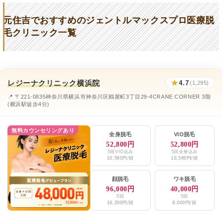
セルフ脱毛サロンONESELF
★4.8 (31件)
元住吉でおすすめのジェントルマックスプロ医療脱
もとすみ皮フ科
★2.9 (55件)
毛クリニック一覧
元住吉駅前こころみクリニック
★3.4 (148件)
こころみクリニック
★3.2 (209件)
レジーナクリニック横浜院
★
4.7
エミナルクリニックメンズ川崎院
(1,295)
★4.5 / 5（259件）
📍 〒221-0835神奈川県横浜市神奈川区鶴屋町3丁目29-4CRANE CORNER 3階
レジーナクリニックオム横浜院
★4.7 / 5（1,295件）
(横浜駅徒歩4分)
湘南美容クリニック武蔵小杉院、自由が丘院
★4.5 / 5（531件）
無料カウンセリングあり
全身脱毛
VIO脱毛
メンズリゼ川崎院
★4.5 / 5（40件）
52,800円
52,800円
5回VIO込み
5回全身込み
10,560円/回
10,560円/回
顔脱毛
ワキ脱毛
96,000円
40,000円
5回
5回
19,200円/回
8,000円/回