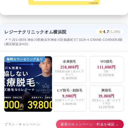
レジーナクリニックオム横浜院
★
4.7
(1,295)
📍 〒221-0835 神奈川県横浜市神奈川区鶴屋町3丁目29-4 CRANE CORNER3階
(横浜駅徒歩4分)
無料カウンセリングあり
全身脱毛
VIO脱毛
258,000円
111,000円
5回陰部を除く首から下
5回
すべて
22,200円/回
51,600円/回
ヒゲ脱毛
・
顔脱毛
脚脱毛
9,900円
39,800円
3回鼻下＋アゴ＋アゴ下
3回太もも・膝・ひざ下
※平日
3,300円/回
13,267円/回
プラン・キャンペーン
最新のキャンペーン・料金を確認 →