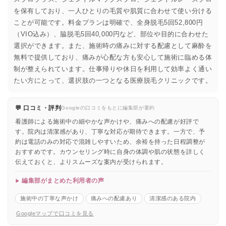
を保有しており、一人ひとりの毛質や肌質に合わせて使い分ける
ことが可能です。料金プランは明確で、全身脱毛5回52,800円
（VIO込み）、脇脱毛5回40,000円など、部位や目的に合わせた
選択ができます。また、施術時の痛みに対する配慮として麻酔を
無料で提供しており、痛みが心配な方も安心して施術に臨める体
制が整えられています。仕事帰りや休日を利用して効率よく通い
たい方にとって、選択肢の一つとなる医療脱毛クリニックです。
💬 口コミ・評判
Googleの口コミをもとに編集部が要約
看護師による施術中の細やかな声かけや、痛みへの配慮が好評で
す。院内は清潔感があり、丁寧な対応が期待できます。一方で、予
約は電話のみの対応で混雑しやすいため、余裕を持った日程調整が
おすすめです。カウンセリング時に自身の体調や肌の状態を詳しく
伝えておくと、よりスムーズな案内が受けられます。
編集部がまとめた利用者の声
施術中の丁寧な声かけ
痛みへの配慮あり
清潔感のある院内
Googleマップで口コミを見る