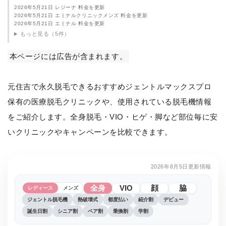
2026年5月21日 レジーナ 料金を更新
2026年5月21日 エミナルクリニックメンズ 料金を更新
2026年5月21日 エミナル 料金を更新
もっと見る（5件）
本ページには広告が含まれます。
元住吉で永久脱毛できるおすすめジェントルマックスプロ
保有の医療脱毛クリニックや、使用されている脱毛機情報
をご紹介します。全身脱毛・VIO・ヒゲ・脚など部位毎に安
いクリニックやキャンペーンを比較できます。
2026年8月5日更新情報
全身
VIO
顔
脇
レディース
メンズ
ジェントル脱毛機
熱破壊式
都度払い
紹介割
デビュー
誕生日割
シニア割
ペア割
乗換割
学割