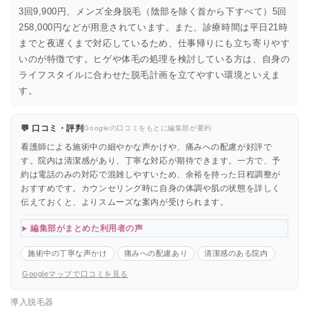
3回9,900円、メンズ全身脱毛（陰部を除く首から下すべて）5回
258,000円などが用意されています。また、診療時間は平日21時
までと夜遅くまで対応しているため、仕事帰りにも立ち寄りやす
いのが特徴です。ヒゲや体毛の処理を検討している方は、自身の
ライフスタイルに合わせた脱毛計画を立てやすい環境といえま
す。
💬 口コミ・評判
Googleの口コミをもとに編集部が要約
看護師による施術中の細やかな声かけや、痛みへの配慮が好評で
す。院内は清潔感があり、丁寧な対応が期待できます。一方で、予
約は電話のみの対応で混雑しやすいため、余裕を持った日程調整が
おすすめです。カウンセリング時に自身の体調や肌の状態を詳しく
伝えておくと、よりスムーズな案内が受けられます。
編集部がまとめた利用者の声
施術中の丁寧な声かけ
痛みへの配慮あり
清潔感のある院内
Googleマップで口コミを見る
導入脱毛器