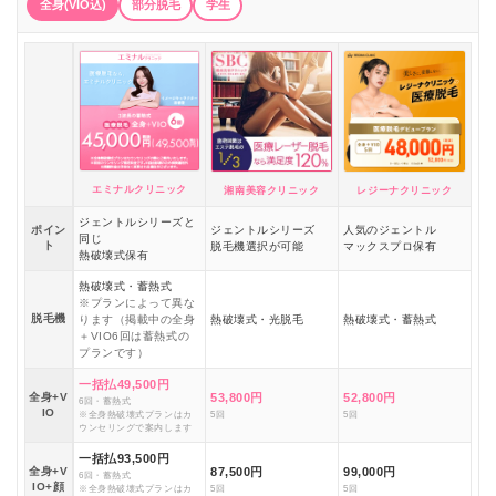
全身(VIO込)
部分脱毛
学生
エミナルクリニック
湘南美容クリニック
レジーナクリニック
ジェントルシリーズと
ポイン
ジェントルシリーズ
人気のジェントル
同じ
ト
脱毛機選択が可能
マックスプロ保有
熱破壊式保有
熱破壊式・蓄熱式
※プランによって異な
脱毛機
ります（掲載中の全身
熱破壊式・光脱毛
熱破壊式・蓄熱式
＋VIO6回は蓄熱式の
プランです）
一括払49,500円
全身+V
53,800円
52,800円
6回・蓄熱式
IO
※全身熱破壊式プランはカ
5回
5回
ウンセリングで案内します
一括払93,500円
全身+V
87,500円
99,000円
6回・蓄熱式
IO+顔
※全身熱破壊式プランはカ
5回
5回