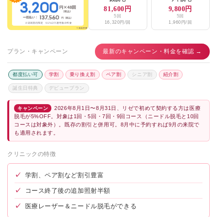
81,600円
9,800円
5回
5回
16,320円/回
1,960円/回
プラン・キャンペーン
最新のキャンペーン・料金を確認 →
都度払い可
学割
乗り換え割
ペア割
シニア割
紹介割
誕生日特典
デビュープラン
2026年8月1日〜8月31日、リゼで初めて契約する方は医療
キャンペーン
脱毛が5%OFF。対象は1回・5回・7回・9回コース（ニードル脱毛と10回
コースは対象外）。既存の割引と併用可。8月中に予約すれば9月の来院で
も適用されます。
クリニックの特徴
✓
学割、ペア割など割引豊富
✓
コース終了後の追加照射半額
✓
医療レーザー＆ニードル脱毛ができる