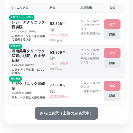
クリニック名
料金
主脱毛機
公式
人気ジェントル安い
ジェントルマ
レジーナクリニック
52,800
円
公式
ックスプロプ
横浜院
ラス
5回
⭐️ 4.7／5.0（1,295件）
横浜駅徒歩4分
詳細
10,560円/回
人気のジェントルを低価格
で提供する大手
VIO込み
主要大手
ジェントルマ
湘南美容クリニック
53,800
円
公式
ックスプロ
武蔵小杉院、自由が
武蔵小杉駅徒
5回
丘院
歩4分
詳細
10,760円/回
⭐️ 4.6／5.0（501件）
VIO込み
人気すぎて予約取りにくい
店舗も
割引豊富
ジェントルYA
リゼクリニック川崎
77,800
円
公式
Gプロ
院
川崎駅徒歩2分
5回
⭐️ 4.8／5.0（80件）
詳細
15,560円/回
学割、ペア割など割引豊富
さらに表示（上位のみ表示中）