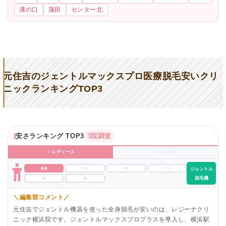
溝の口
蒲田
センター北
元住吉のジェントルマックスプロ医療脱毛安いクリ
ニックランキングTOP3
安さランキング TOP3
3院調査
♀ レディース
♂ メンズ
全身
VIO
顔
ワキ
ジェントル
脱毛機
脚
腕
＼編集部コメント／
元住吉でジェントル機器を使った全身脱毛が安いのは、レジーナクリ
ニック横浜院です。ジェントルマックスプロプラスを導入し、横浜駅