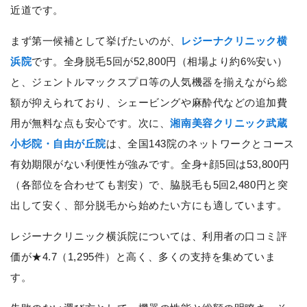
近道です。
まず第一候補として挙げたいのが、
レジーナクリニック横
浜院
です。全身脱毛5回が52,800円（相場より約6%安い）
と、ジェントルマックスプロ等の人気機器を揃えながら総
額が抑えられており、シェービングや麻酔代などの追加費
用が無料な点も安心です。次に、
湘南美容クリニック武蔵
小杉院・自由が丘院
は、全国143院のネットワークとコース
有効期限がない利便性が強みです。全身+顔5回は53,800円
（各部位を合わせても割安）で、脇脱毛も5回2,480円と突
出して安く、部分脱毛から始めたい方にも適しています。
レジーナクリニック横浜院については、利用者の口コミ評
価が★4.7（1,295件）と高く、多くの支持を集めていま
す。