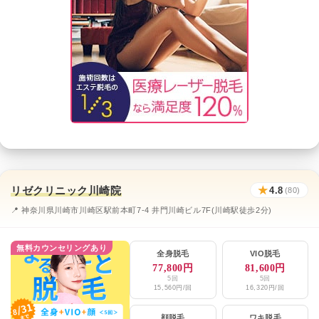
リゼクリニック川崎院
★
4.8
(80)
📍 神奈川県川崎市川崎区駅前本町7-4 井門川崎ビル7F(川崎駅徒歩2分)
無料カウンセリングあり
全身脱毛
VIO脱毛
77,800円
81,600円
5回
5回
15,560円/回
16,320円/回
顔脱毛
ワキ脱毛