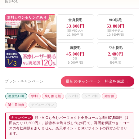
徒歩4分)
無料カウンセリングあり
全身脱毛
VIO脱毛
53,800円
53,800円
5回VIO込み
5回全身込み
10,760円/回
10,760円/回
顔脱毛
ワキ脱毛
45,000円
2,480円
5回
5回
9,000円/回
496円/回
プラン・キャンペーン
最新のキャンペーン・料金を確認 →
都度払い可
学割
乗り換え割
ペア割
シニア割
紹介割
誕生日特典
デビュープラン
顔・VIOも含むパーフェクト全身コースは5回87,500円（1
キャンペーン
回あたり17,500円）。診察料や剃り残し代は0円で、再照射保証つき・コー
スの有効期限もありません。楽天ポイントとSBCポイントの両方が貯まり
ます。