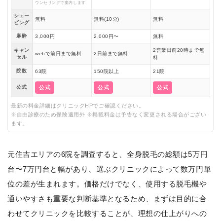
ウンセリングで案内します
シェー
無料
無料(10分)
無料
ビング
麻酔
3,000円
2,000円〜
無料
キャン
2営業日前20時まで無
webで前日まで無料
2日前まで無料
セル
料
院数
63院
150院以上
21院
公式
公式
公式
公式
最新の料金詳細はクリニックHPでご確認ください。
※自由診療のため保険適用外 ※掲載料金は予告なく変更される場合がござい
ます。
元住吉エリアの6院を調査すると、全身脱毛の総額は5万円
台〜7万円台と幅があり、選ぶクリニックによって数万円単
位の差が生まれます。価格だけでなく、使用する脱毛機や
通いやすさも重要な判断基準となるため、まずは目的に合
わせてクリニックを比較することが、理想の仕上がりへの