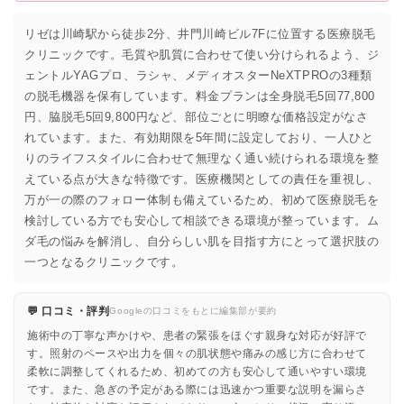
リゼは川崎駅から徒歩2分、井門川崎ビル7Fに位置する医療脱毛
クリニックです。毛質や肌質に合わせて使い分けられるよう、ジ
ェントルYAGプロ、ラシャ、メディオスターNeXTPROの3種類
の脱毛機器を保有しています。料金プランは全身脱毛5回77,800
円、脇脱毛5回9,800円など、部位ごとに明瞭な価格設定がなさ
れています。また、有効期限を5年間に設定しており、一人ひと
りのライフスタイルに合わせて無理なく通い続けられる環境を整
えている点が大きな特徴です。医療機関としての責任を重視し、
万が一の際のフォロー体制も備えているため、初めて医療脱毛を
検討している方でも安心して相談できる環境が整っています。ム
ダ毛の悩みを解消し、自分らしい肌を目指す方にとって選択肢の
一つとなるクリニックです。
💬 口コミ・評判
Googleの口コミをもとに編集部が要約
施術中の丁寧な声かけや、患者の緊張をほぐす親身な対応が好評で
す。照射のペースや出力を個々の肌状態や痛みの感じ方に合わせて
柔軟に調整してくれるため、初めての方も安心して通いやすい環境
です。また、急ぎの予定がある際には迅速かつ重要な説明を漏らさ