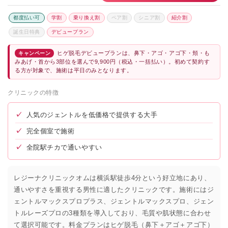
都度払い可
学割
乗り換え割
ペア割
シニア割
紹介割
誕生日特典
デビュープラン
ヒゲ脱毛デビュープランは、鼻下・アゴ・アゴ下・頬・も
キャンペーン
みあげ・首から3部位を選んで9,900円（税込・一括払い）。初めて契約す
る方が対象で、施術は平日のみとなります。
クリニックの特徴
✓
人気のジェントルを低価格で提供する大手
✓
完全個室で施術
✓
全院駅チカで通いやすい
レジーナクリニックオムは横浜駅徒歩4分という好立地にあり、
通いやすさを重視する男性に適したクリニックです。施術にはジ
ェントルマックスプロプラス、ジェントルマックスプロ、ジェン
トルレーズプロの3種類を導入しており、毛質や肌状態に合わせ
て選択可能です。料金プランはヒゲ脱毛（鼻下＋アゴ＋アゴ下）