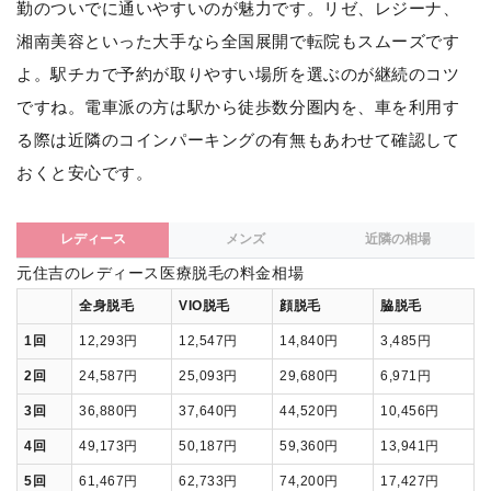
勤のついでに通いやすいのが魅力です。リゼ、レジーナ、
湘南美容といった大手なら全国展開で転院もスムーズです
よ。駅チカで予約が取りやすい場所を選ぶのが継続のコツ
ですね。電車派の方は駅から徒歩数分圏内を、車を利用す
る際は近隣のコインパーキングの有無もあわせて確認して
おくと安心です。
レディース
メンズ
近隣の相場
元住吉のレディース医療脱毛の料金相場
全身脱毛
VIO脱毛
顔脱毛
脇脱毛
1回
12,293円
12,547円
14,840円
3,485円
2回
24,587円
25,093円
29,680円
6,971円
3回
36,880円
37,640円
44,520円
10,456円
4回
49,173円
50,187円
59,360円
13,941円
5回
61,467円
62,733円
74,200円
17,427円