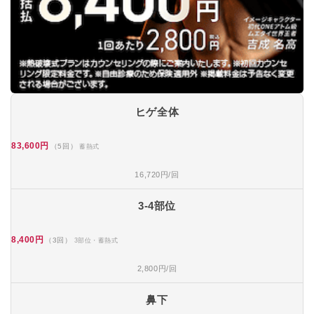
ヒゲ全体
83,600円
（5回）
蓄熱式
16,720円/回
3-4部位
8,400円
（3回）
3部位・蓄熱式
2,800円/回
鼻下