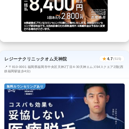
レジーナクリニックオム天神院
★
4.7
(515)
📍 〒810-0001 福岡県福岡市中央区天神2丁目4-30天神エムズ64スクエア2階(西
鉄福岡駅徒歩4分)
無料カウンセリングあり