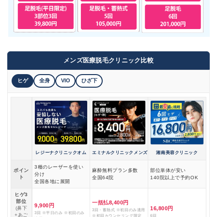
メンズ医療脱毛クリニック比較
ヒゲ
全身
VIO
ひざ下
レジーナクリニックオム
エミナルクリニックメンズ
湘南美容クリニック
3種のレーザーを使い
ポイン
麻酔無料プラン多数
部位単体が安い
分け
ト
全国64院
140院以上で予約OK
全国各地に展開
ヒゲ3
部位
一括払8,400円
9,900円
(鼻下
16,800円
3回・蓄熱式 ※初回のみ適用
3回 ※平日のみ ※初回のみ
+あご
※初回カウンセリング限定
6回