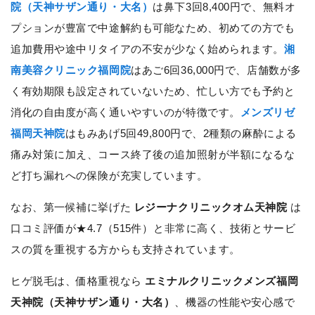
院（天神サザン通り・大名）
は鼻下3回8,400円で、無料オ
プションが豊富で中途解約も可能なため、初めての方でも
追加費用や途中リタイアの不安が少なく始められます。
湘
南美容クリニック福岡院
はあご6回36,000円で、店舗数が多
く有効期限も設定されていないため、忙しい方でも予約と
消化の自由度が高く通いやすいのが特徴です。
メンズリゼ
福岡天神院
はもみあげ5回49,800円で、2種類の麻酔による
痛み対策に加え、コース終了後の追加照射が半額になるな
ど打ち漏れへの保険が充実しています。
なお、第一候補に挙げた
レジーナクリニックオム天神院
は
口コミ評価が★4.7（515件）と非常に高く、技術とサービ
スの質を重視する方からも支持されています。
ヒゲ脱毛は、価格重視なら
エミナルクリニックメンズ福岡
天神院（天神サザン通り・大名）
、機器の性能や安心感で