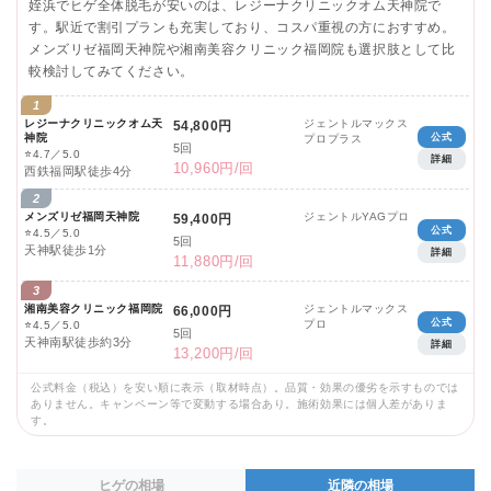
姪浜でヒゲ全体脱毛が安いのは、レジーナクリニックオム天神院で
す。駅近で割引プランも充実しており、コスパ重視の方におすすめ。
メンズリゼ福岡天神院や湘南美容クリニック福岡院も選択肢として比
較検討してみてください。
1
レジーナクリニックオム天
ジェントルマックス
54,800円
神院
公式
プロプラス
5回
⭐
4.7／5.0
詳細
10,960円/回
西鉄福岡駅徒歩4分
2
メンズリゼ福岡天神院
ジェントルYAGプロ
59,400円
公式
⭐
4.5／5.0
5回
天神駅徒歩1分
詳細
11,880円/回
3
湘南美容クリニック福岡院
ジェントルマックス
66,000円
公式
プロ
⭐
4.5／5.0
5回
天神南駅徒歩約3分
詳細
13,200円/回
公式料金（税込）を安い順に表示（取材時点）。品質・効果の優劣を示すものでは
ありません。キャンペーン等で変動する場合あり。施術効果には個人差がありま
す。
ヒゲの相場
近隣の相場