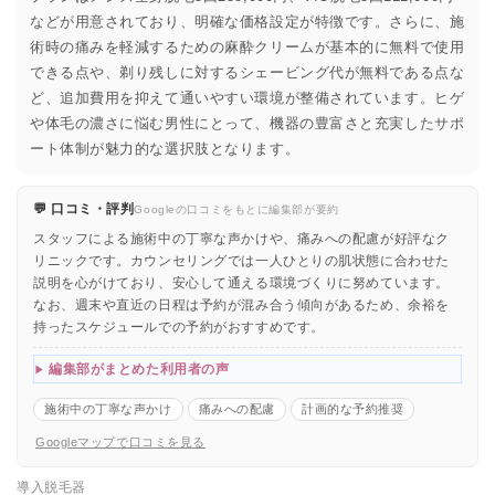
などが用意されており、明確な価格設定が特徴です。さらに、施
術時の痛みを軽減するための麻酔クリームが基本的に無料で使用
できる点や、剃り残しに対するシェービング代が無料である点な
ど、追加費用を抑えて通いやすい環境が整備されています。ヒゲ
や体毛の濃さに悩む男性にとって、機器の豊富さと充実したサポ
ート体制が魅力的な選択肢となります。
💬 口コミ・評判
Googleの口コミをもとに編集部が要約
スタッフによる施術中の丁寧な声かけや、痛みへの配慮が好評なク
リニックです。カウンセリングでは一人ひとりの肌状態に合わせた
説明を心がけており、安心して通える環境づくりに努めています。
なお、週末や直近の日程は予約が混み合う傾向があるため、余裕を
持ったスケジュールでの予約がおすすめです。
編集部がまとめた利用者の声
施術中の丁寧な声かけ
痛みへの配慮
計画的な予約推奨
Googleマップで口コミを見る
導入脱毛器