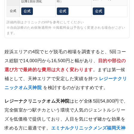
以降1回分消化
時）
公式
公式
公式
公式
詳細内容はクリニックのHPを参考にしてください
※自由診療のため保険適用外 ※掲載料金は予告なく変更される場合がござい
ます。
姪浜エリアの4院でヒゲ脱毛の相場を調査すると、5回コー
ス総額で14,000円から16,500円と幅があり、
目的や部位の
選び方で最終的な費用は大きく変わります
。まずは第一候
補として、天神エリアで安定した実績を持つ
レジーナクリ
ニックオム天神院
を検討するのがおすすめです。
レジーナクリニックオム天神院
はヒゲ全体5回54,800円で、
完全個室かつ駅チカという環境で人気のジェントルシリー
ズを低価格で提供しており、人目を気にせず確かな効果を
求める方に最適です。
エミナルクリニックメンズ福岡天神