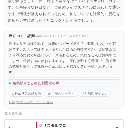
きな特徴として、夜21時まで診療を行っている点が挙げられま
す。仕事帰りや休日など、自身のライフスタイルに合わせて通い
やすい環境が整えられているため、忙しい方でも計画的に脱毛を
進めたい方に適したクリニックといえるでしょう。
💬 口コミ・評判
Googleの口コミをもとに編集部が要約
天神エリアの好立地で、施術のスピード感や待ち時間の少なさが好
評です。スタッフはテキパキとした対応が特徴ですが、契約状況に
より対応に変化を感じるケースもあるため、気になる点は施術中に
こまめに相談するのがおすすめです。院内は明るく清潔で、施術後
の乾燥対策として乳液やジェルによる保湿ケアが推奨されていま
す。
編集部がまとめた利用者の声
天神エリアの好立地
施術がスピーディ
待ち時間が少ない
Googleマップで口コミを見る
導入脱毛器
クリスタルプロ