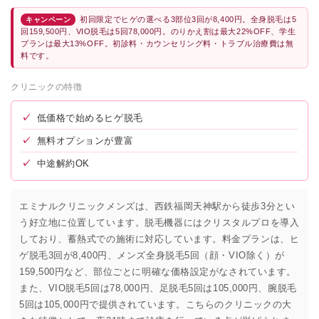
初回限定でヒゲの選べる3部位3回が8,400円。全身脱毛は5
キャンペーン
回159,500円、VIO脱毛は5回78,000円。のりかえ割は最大22%OFF、学生
プランは最大13%OFF。初診料・カウンセリング料・トラブル治療費は無
料です。
クリニックの特徴
✓
低価格で始めるヒゲ脱毛
✓
無料オプションが豊富
✓
中途解約OK
エミナルクリニックメンズは、西鉄福岡天神駅から徒歩3分とい
う好立地に位置しています。脱毛機器にはクリスタルプロを導入
しており、蓄熱式での施術に対応しています。料金プランは、ヒ
ゲ脱毛3回が8,400円、メンズ全身脱毛5回（顔・VIO除く）が
159,500円など、部位ごとに明確な価格設定がなされています。
また、VIO脱毛5回は78,000円、足脱毛5回は105,000円、腕脱毛
5回は105,000円で提供されています。こちらのクリニックの大