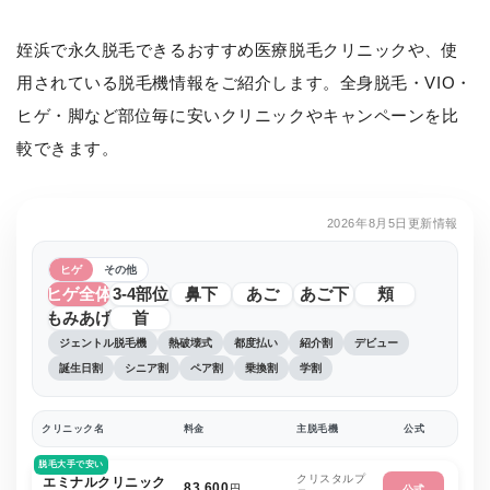
姪浜で永久脱毛できるおすすめ医療脱毛クリニックや、使
用されている脱毛機情報をご紹介します。全身脱毛・VIO・
ヒゲ・脚など部位毎に安いクリニックやキャンペーンを比
較できます。
2026年8月5日更新情報
ヒゲ
その他
ヒゲ全体
3-4部位
鼻下
あご
あご下
頬
もみあげ
首
ジェントル脱毛機
熱破壊式
都度払い
紹介割
デビュー
誕生日割
シニア割
ペア割
乗換割
学割
クリニック名
料金
主脱毛機
公式
脱毛大手で安い
クリスタルプ
エミナルクリニック
83,600
円
公式