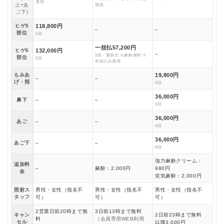
適用
上+あ
価格
ご下)
ヒゲ5
118,800円
–
–
部位
5回
一括払57,200円
ヒゲ6
132,000円
–
5回・蓄熱式 ※麻酔無料 ※
部位
5回
初回のみ適用
もみあ
19,800円
–
–
げ・頬
6回
36,000円
鼻下
–
–
6回
36,000円
あご
–
–
6回
36,000円
あご下
–
–
6回
強力麻酔クリーム：
追加料
–
麻酔：2,000円
980円
金
笑気麻酔：2,000円
照射ス
男性・女性（指名不
男性・女性（指名不
男性・女性（指名不
タッフ
可）
可）
可）
2営業日前20時まで無
3日前13時まで無料
キャン
2日前23時まで無料
料
（会員専用WEB利用
セル
以降3,000円