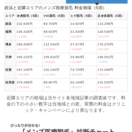
姪浜と近隣エリアのメンズ医療脱毛 料金相場（5回）
エリア
全身脱毛（5回）
VIO脱毛（5回）
ヒゲ脱毛（5回）
足全体脱毛（5回）
姪浜
222,935円
89,700円
14,625円
113,258円
福岡
226,428円
98,625円
31,530円
129,530円
+3,493円
+8,925円
+16,905円
+16,272円
博多
284,609円
113,544円
37,473円
178,370円
+61,674円
+23,844円
+22,848円
+65,112円
天神
260,222円
105,622円
29,964円
108,501円
+37,287円
+15,922円
+15,339円
−4,757円
佐賀
347,195円
102,244円
74,726円
172,069円
+124,260円
+12,544円
+60,101円
+58,811円
佐世保
379,499円
89,667円
64,146円
222,520円
+156,564円
−33円
+49,521円
+109,262円
近隣エリアの相場は当サイト各地域記事の調査値です。料
金の下の小さい数字は当地域との差。実際の料金はクリニ
ック・キャンペーンにより異なります。