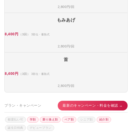
2,800円/回
もみあげ
8,400円
（3回）
3部位・蓄熱式
2,800円/回
首
8,400円
（3回）
3部位・蓄熱式
2,800円/回
プラン・キャンペーン
最新のキャンペーン・料金を確認 →
都度払い可
学割
乗り換え割
ペア割
シニア割
紹介割
誕生日特典
デビュープラン