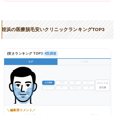
姪浜の医療脱毛安いクリニックランキングTOP3
安さランキング TOP3
4院調査
ヒゲ
その他
ヒゲ全体
3-4部位
鼻下
あご
ジェントル
脱毛機
あご下
頬
もみあげ
首
＼編集部コメント／