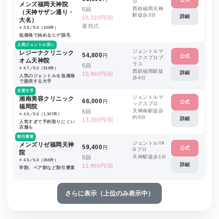
ロ
メンズ福岡天神院
西鉄福岡天神
5回
（天神サザン通り・
駅徒歩3分
詳細
16,720円/回
大名）
蓄熱式
⭐️ 3.8／5.0（140件）
低価格で始めるヒゲ脱毛
人気ジェントル安い
ジェントルマ
レジーナクリニック
54,800
円
公式
ックスプロプ
オム天神院
ラス
5回
⭐️ 4.7／5.0（515件）
西鉄福岡駅徒
詳細
10,960円/回
人気のジェントルを低価格
歩4分
で提供する大手
主要大手
ジェントルマ
湘南美容クリニック
66,000
円
公式
ックスプロ
福岡院
天神南駅徒歩
5回
⭐️ 4.5／5.0（1,347件）
約3分
詳細
13,200円/回
人気すぎて予約取りにくい
店舗も
割引豊富
ジェントルYA
メンズリゼ福岡天神
59,400
円
公式
Gプロ
院
天神駅徒歩1分
5回
⭐️ 4.5／5.0（266件）
詳細
11,880円/回
学割、ペア割など割引豊富
さらに表示（上位のみ表示中）