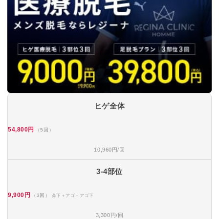
ヒゲ全体
54,800円
（5回）
10,960円/回
3-4部位
9,900円
（3回）
鼻下＋アゴ＋アゴ下
3,300円/回