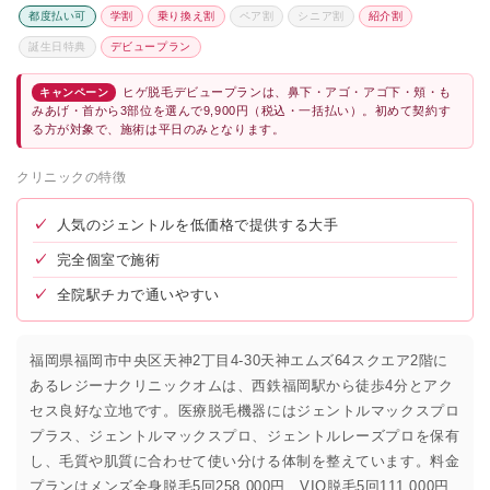
都度払い可
学割
乗り換え割
ペア割
シニア割
紹介割
誕生日特典
デビュープラン
ヒゲ脱毛デビュープランは、鼻下・アゴ・アゴ下・頬・も
キャンペーン
みあげ・首から3部位を選んで9,900円（税込・一括払い）。初めて契約す
る方が対象で、施術は平日のみとなります。
クリニックの特徴
✓
人気のジェントルを低価格で提供する大手
✓
完全個室で施術
✓
全院駅チカで通いやすい
福岡県福岡市中央区天神2丁目4-30天神エムズ64スクエア2階に
あるレジーナクリニックオムは、西鉄福岡駅から徒歩4分とアク
セス良好な立地です。医療脱毛機器にはジェントルマックスプロ
プラス、ジェントルマックスプロ、ジェントルレーズプロを保有
し、毛質や肌質に合わせて使い分ける体制を整えています。料金
プランはメンズ全身脱毛5回258,000円、VIO脱毛5回111,000円