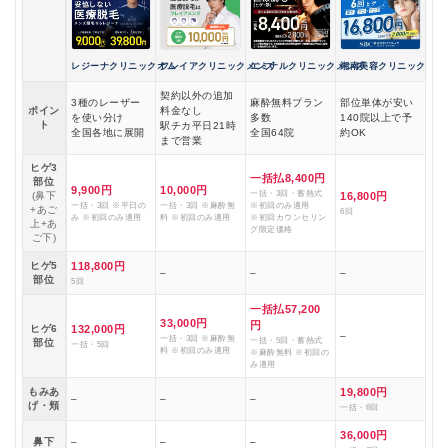
レジーナクリニックオム
フレイアクリニックメンズ
エミナルクリニックメンズ
湘南美容クリニック
契約以外の追加
3種のレーザー
麻酔無料プラン
部位単体が安い
ポイン
料金なし
を使い分け
多数
140院以上で予
ト
駅チカ平日21時
全国各地に展開
全国64院
約OK
まで営業
ヒゲ3
一括払8,400円
部位
9,900円
10,000円
一括・3回・蓄熱式
(鼻下
16,800円
一括・3回 ※平日の
一括・3回 ※麻酔無
※初回のみ適用
+あご
6回
み ※初回のみ適用
料 ※初回のみ適用
※初回カウンセリン
上+あ
グ限定価格
ご下)
ヒゲ5
118,800円
–
–
–
部位
5回
一括払57,200
33,000円
円
ヒゲ6
132,000円
–
一括・3回 ※麻酔無
一括・5回・蓄熱式
部位
一括・5回
料 ※初回のみ適用
※麻酔無料 ※初回の
み適用
もみあ
19,800円
–
–
–
げ・頬
一括・6回
36,000円
鼻下
–
–
–