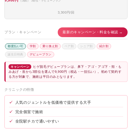
9,900円
（3回）
3部位・デビュープラン
3,300円/回
プラン・キャンペーン
最新のキャンペーン・料金を確認 →
都度払い可
学割
乗り換え割
ペア割
シニア割
紹介割
誕生日特典
デビュープラン
ヒゲ脱毛デビュープランは、鼻下・アゴ・アゴ下・頬・も
キャンペーン
みあげ・首から3部位を選んで9,900円（税込・一括払い）。初めて契約す
る方が対象で、施術は平日のみとなります。
クリニックの特徴
✓
人気のジェントルを低価格で提供する大手
✓
完全個室で施術
✓
全院駅チカで通いやすい