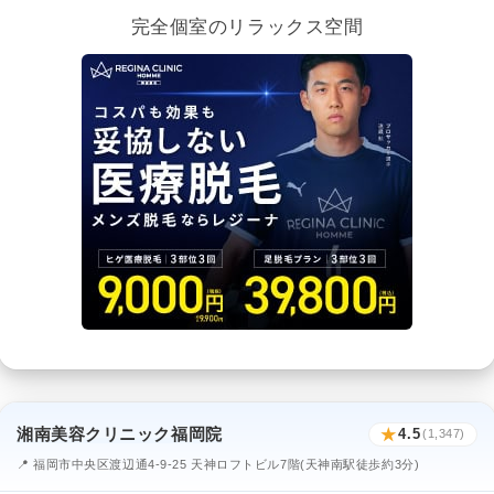
完全個室のリラックス空間
湘南美容クリニック福岡院
★
4.5
(1,347)
📍 福岡市中央区渡辺通4-9-25 天神ロフトビル7階(天神南駅徒歩約3分)