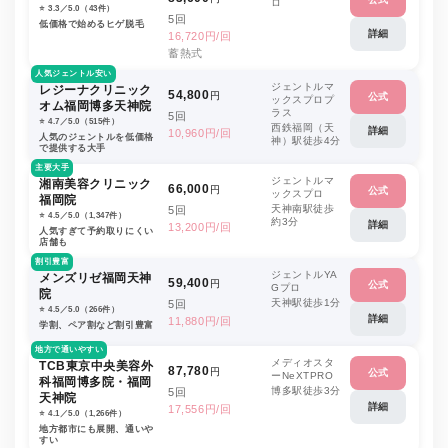
ロ
⭐️ 3.3／5.0（43件）
5回
低価格で始めるヒゲ脱毛
詳細
16,720円/回
蓄熱式
人気ジェントル安い
ジェントルマ
レジーナクリニック
54,800
円
公式
ックスプロプ
オム福岡博多天神院
ラス
5回
⭐️ 4.7／5.0（515件）
西鉄福岡（天
詳細
10,960円/回
人気のジェントルを低価格
神）駅徒歩4分
で提供する大手
主要大手
ジェントルマ
湘南美容クリニック
66,000
円
公式
ックスプロ
福岡院
天神南駅徒歩
5回
⭐️ 4.5／5.0（1,347件）
約3分
詳細
13,200円/回
人気すぎて予約取りにくい
店舗も
割引豊富
ジェントルYA
メンズリゼ福岡天神
59,400
円
公式
Gプロ
院
天神駅徒歩1分
5回
⭐️ 4.5／5.0（266件）
詳細
11,880円/回
学割、ペア割など割引豊富
地方で通いやすい
メディオスタ
TCB東京中央美容外
87,780
円
公式
ーNeXTPRO
科福岡博多院・福岡
博多駅徒歩3分
5回
天神院
詳細
17,556円/回
⭐️ 4.1／5.0（1,266件）
地方都市にも展開、通いや
すい