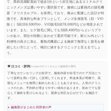
て、西鉄花畑駅直結で徒歩1分という好立地にあるエミナルクリ
ニックメンズは通いやすい選択肢です。施術には蓄熱式の脱毛機
器「クリスタルプロ」を採用しており、痛みに配慮した設計が特
徴です。具体的な料金プランとして、メンズ全身脱毛（顔・VIO
除く）5回159,500円や、VIO脱毛5回78,000円などが用意されて
います。また、ヒゲ脱毛に関しても3回8,400円からというプラ
ンがあり、部位や回数に合わせて選択可能です。駅ビル内という
利便性の高さに加え、蓄熱式機器による施術で無理なく脱毛を継
続したい方にとって、検討に値するクリニックと言えるでしょ
う。
💬 口コミ・評判
Googleの口コミをもとに編集部が要約
丁寧なカウンセリングが好評で、施術内容や自宅でのケア方法につ
いて資料を用いて詳しく説明してくれます。料金体系が明瞭で、高
額なメニューを無理に勧められることもありません。人気のクリニ
ックのため、予約枠が埋まりやすい傾向があります。初めてでも安
心して施術を受けられるよう、親身な対応を心がけている施設で
す。
編集部がまとめた利用者の声