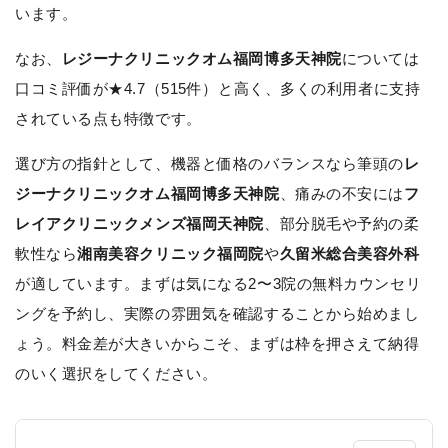
います。
なお、
レジーナクリニックオム福岡博多天神院
については
口コミ評価が★4.7（515件）と高く、多くの利用者に支持
されている点も特徴です。
選び方の指針として、機器と価格のバランスなら筆頭の
レ
ジーナクリニックオム福岡博多天神院
、痛みの不安には
フ
レイアクリニックメンズ福岡天神院
、部分脱毛や予約の柔
軟性なら
湘南美容クリニック福岡院
や
久留米総合美容外科
が適しています。まずは気になる2〜3院の無料カウンセリ
ングを予約し、実際の雰囲気を確認することから始めまし
ょう。料金差が大きいからこそ、まずは枠を押さえて納得
のいく選択をしてください。