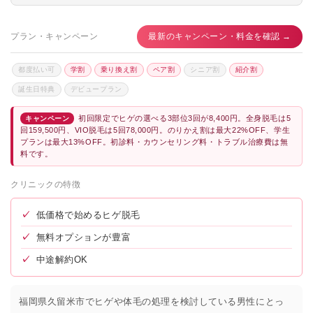
プラン・キャンペーン
最新のキャンペーン・料金を確認 →
都度払い可
学割
乗り換え割
ペア割
シニア割
紹介割
誕生日特典
デビュープラン
初回限定でヒゲの選べる3部位3回が8,400円。全身脱毛は5
キャンペーン
回159,500円、VIO脱毛は5回78,000円。のりかえ割は最大22%OFF、学生
プランは最大13%OFF。初診料・カウンセリング料・トラブル治療費は無
料です。
クリニックの特徴
✓
低価格で始めるヒゲ脱毛
✓
無料オプションが豊富
✓
中途解約OK
福岡県久留米市でヒゲや体毛の処理を検討している男性にとっ