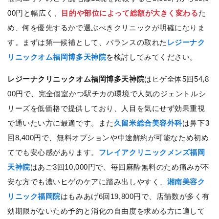
00円と幅広く、
目的や部位によって総額が大きく変わる
た
め、何を優先するかで選ぶべきクリニックが明確になりま
す。まずは第一候補として、バランスの取れた
レジーナク
リニックオム福岡博多天神院
を検討してみてください。
レジーナクリニックオム福岡博多天神院
はヒゲ全体5回54,8
00円で、完全個室かつ駅チカの環境で人気のジェントルシ
リーズを低価格で提供しており、人目を気にせず効果重視
で通いたい方に最適です。また
久留米総合美容外科
は鼻下3
回8,400円で、無料オプションや中途解約が可能なため初め
てでも安心感があります。
フレイアクリニックメンズ福岡
天神院
はあご3回10,000円で、毎回麻酔無料のため痛みが不
安な方でも濃いヒゲのケアに踏み出しやすく、
湘南美容ク
リニック福岡院
はもみあげ6回19,800円で、店舗数が多く有
効期限がないため予約と消化の自由度を求める方に適して