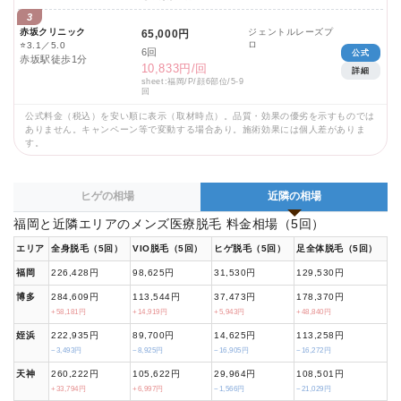
3
赤坂クリニック
ジェントルレーズプ
65,000円
ロ
⭐
3.1／5.0
6回
公式
赤坂駅徒歩1分
10,833円/回
詳細
sheet:福岡/P/顔6部位/5-9
回
公式料金（税込）を安い順に表示（取材時点）。品質・効果の優劣を示すものでは
ありません。キャンペーン等で変動する場合あり。施術効果には個人差がありま
す。
ヒゲの相場
近隣の相場
福岡と近隣エリアのメンズ医療脱毛 料金相場（5回）
エリア
全身脱毛（5回）
VIO脱毛（5回）
ヒゲ脱毛（5回）
足全体脱毛（5回）
福岡
226,428円
98,625円
31,530円
129,530円
博多
284,609円
113,544円
37,473円
178,370円
+58,181円
+14,919円
+5,943円
+48,840円
姪浜
222,935円
89,700円
14,625円
113,258円
−3,493円
−8,925円
−16,905円
−16,272円
天神
260,222円
105,622円
29,964円
108,501円
+33,794円
+6,997円
−1,566円
−21,029円