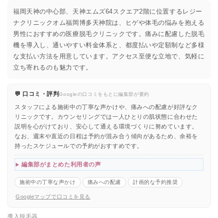
福岡天神の中心部、天神エムズ64スクエア2階に位置するレジー
ナクリニックオム福岡博多天神院は、ヒゲや体毛の悩みを抱える
男性におすすめの医療脱毛クリニックです。痛みに配慮した脱毛
機を導入し、通いやすい料金体系と、都度払いや定額制など多様
な支払い方法を用意しています。アクセス至便な立地で、気軽に
立ち寄れるのも魅力です。
💬 口コミ・評判
Googleの口コミをもとに編集部が要約
スタッフによる施術中の丁寧な声かけや、痛みへの配慮が好評なク
リニックです。カウンセリングでは一人ひとりの肌状態に合わせた
説明を心がけており、安心して通える環境づくりに努めています。
なお、週末や直近の日程は予約が混み合う傾向があるため、余裕を
持ったスケジュールでの予約がおすすめです。
編集部がまとめた利用者の声
施術中の丁寧な声かけ
痛みへの配慮
計画的な予約推奨
Googleマップで口コミを見る
導入脱毛器