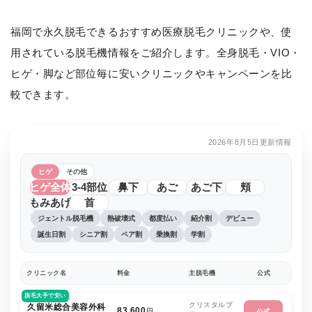
福岡で永久脱毛できるおすすめ医療脱毛クリニックや、使
用されている脱毛機情報をご紹介します。全身脱毛・VIO・
ヒゲ・脚など部位毎に安いクリニックやキャンペーンを比
較できます。
2026年8月5日更新情報
ヒゲ
その他
ヒゲ全体
3-4部位
鼻下
あご
あご下
頬
もみあげ
首
ジェントル脱毛機
熱破壊式
都度払い
紹介割
デビュー
誕生日割
シニア割
ペア割
乗換割
学割
クリニック名
料金
主脱毛機
公式
脱毛大手で安い
クリスタルプ
久留米総合美容外科
83,600
円
公式