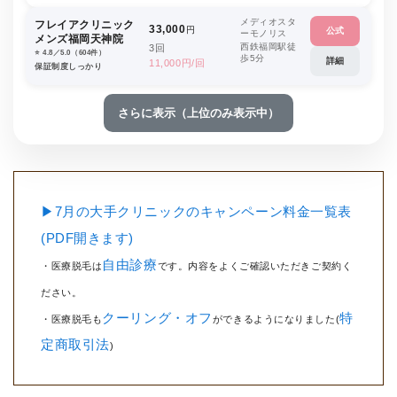
メディオスタ
フレイアクリニック
33,000
円
公式
ーモノリス
メンズ福岡天神院
西鉄福岡駅徒
3回
⭐️ 4.8／5.0（604件）
歩5分
詳細
11,000円/回
保証制度しっかり
さらに表示（上位のみ表示中）
▶7月の大手クリニックのキャンペーン料金一覧表
(PDF開きます)
自由診療
・医療脱毛は
です。内容をよくご確認いただきご契約く
ださい。
クーリング・オフ
特
・医療脱毛も
ができるようになりました(
定商取引法
)