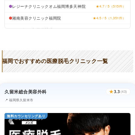
レジーナクリニックオム福岡博多天神院
★4.7 / 5（515件）
湘南美容クリニック福岡院
★4.5 / 5（1,351件）
メンズリゼ福岡天神院
★4.5 / 5（266件）
TCB東京中央美容外科福岡博多院・
★4.2 / 5（1,496件）
福岡天神院
フレイアクリニックメンズ福岡天神院
★4.8 / 5（604件）
福岡でおすすめの医療脱毛クリニック一覧
ゴリラクリニック福岡天神院
★4.0 / 5（128件）
アール脱毛クリニック
★4.9 / 5（56件）
久留米総合美容外科
★
3.3
(43)
共立美容外科福岡院
★4.7 / 5（371件）
📍 福岡県久留米市
AND美容外科天神院
★4.6 / 5（462件）
無料カウンセリングあり
クリニーク福岡天神
★4.6 / 5（1,344件）
赤坂クリニック
★3.1 / 5（33件）