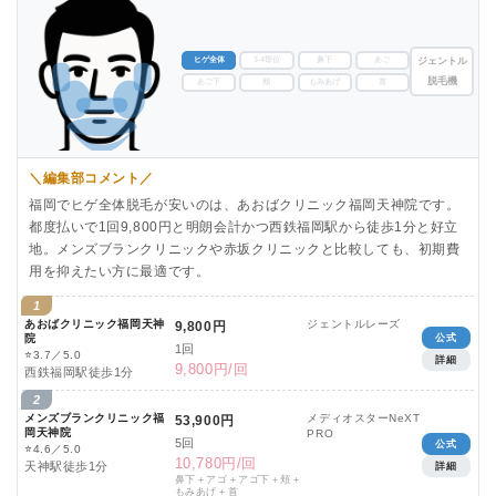
ヒゲ全体
3-4部位
鼻下
あご
ジェントル
脱毛機
あご下
頬
もみあげ
首
＼編集部コメント／
福岡でヒゲ全体脱毛が安いのは、あおばクリニック福岡天神院です。
都度払いで1回9,800円と明朗会計かつ西鉄福岡駅から徒歩1分と好立
地。メンズブランクリニックや赤坂クリニックと比較しても、初期費
用を抑えたい方に最適です。
1
あおばクリニック福岡天神
ジェントルレーズ
9,800円
院
公式
1回
⭐
3.7／5.0
詳細
9,800円/回
西鉄福岡駅徒歩1分
2
メンズブランクリニック福
メディオスターNeXT
53,900円
岡天神院
PRO
5回
公式
⭐
4.6／5.0
10,780円/回
天神駅徒歩1分
詳細
鼻下＋アゴ＋アゴ下＋頬＋
もみあげ＋首