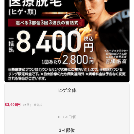
メンズブランクリニック福岡天神院
★4.6 / 5（327件）
あおばクリニック福岡天神院
★3.6 / 5（50件）
ヒゲ全体
83,600円
（5回）
蓄熱式
16,720円/回
3-4部位