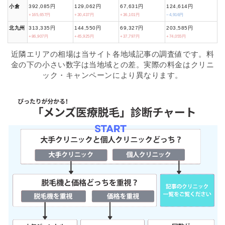
小倉
392,085円
129,062円
67,631円
124,614円
+165,657円
+30,437円
+36,101円
−4,916円
北九州
313,335円
144,550円
69,327円
203,585円
+86,907円
+45,925円
+37,797円
+74,055円
近隣エリアの相場は当サイト各地域記事の調査値です。料
金の下の小さい数字は当地域との差。実際の料金はクリニ
ック・キャンペーンにより異なります。