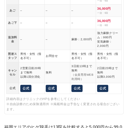
一括・6回
36,000円
あご
–
–
–
一括・6回
36,000円
あご下
–
–
–
一括・6回
強力麻酔クリー
追加料
ム：980円
–
–
麻酔：2,000円
金
笑気麻酔：
2,000円
照射ス
男性・女性（指
男性・女性（指
男性・女性（指
お問合せ
タッフ
名不可）
名不可）
名不可）
3日前13時まで
2営業日前20時
2日前23時まで
キャン
無料
まで無料
無料
無料
セル
（会員専用WEB
以降1回分消化
以降3,000円
利用時）
公式
公式
公式
公式
公式
詳細内容はクリニックのHPを参考にしてください
※自由診療のため保険適用外 ※掲載料金は予告なく変更される場合がござい
ます。
福岡エリアのヒゲ脱毛は13院を比較すると5,000円から99,0