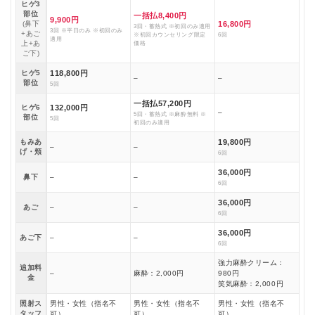
ヒゲ3
部位
一括払8,400円
9,900円
(鼻下
16,800円
3回・蓄熱式 ※初回のみ適用
3回 ※平日のみ ※初回のみ
+あご
※初回カウンセリング限定
6回
適用
上+あ
価格
ご下)
ヒゲ5
118,800円
–
–
部位
5回
一括払57,200円
ヒゲ6
132,000円
–
5回・蓄熱式 ※麻酔無料 ※
部位
5回
初回のみ適用
もみあ
19,800円
–
–
げ・頬
6回
36,000円
鼻下
–
–
6回
36,000円
あご
–
–
6回
36,000円
あご下
–
–
6回
強力麻酔クリーム：
追加料
–
麻酔：2,000円
980円
金
笑気麻酔：2,000円
照射ス
男性・女性（指名不
男性・女性（指名不
男性・女性（指名不
タッフ
可）
可）
可）