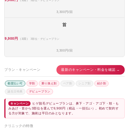
9,900円
（3回）
3部位・デビュープラン
3,300円/回
首
9,900円
（3回）
3部位・デビュープラン
3,300円/回
プラン・キャンペーン
最新のキャンペーン・料金を確認 →
都度払い可
学割
乗り換え割
ペア割
シニア割
紹介割
誕生日特典
デビュープラン
ヒゲ脱毛デビュープランは、鼻下・アゴ・アゴ下・頬・も
キャンペーン
みあげ・首から3部位を選んで9,900円（税込・一括払い）。初めて契約す
る方が対象で、施術は平日のみとなります。
クリニックの特徴