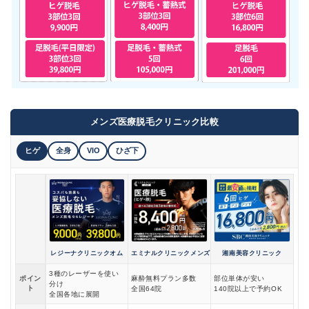
メンズ医療脱毛クリニック比較
ヒゲ
全身
VIO
ひざ下
レジーナクリニックオム
エミナルクリニックメンズ
湘南美容クリニック
3種のレーザーを使い
ポイン
麻酔無料プラン多数
部位単体が安い
分け
ト
全国64院
140院以上で予約OK
全国各地に展開