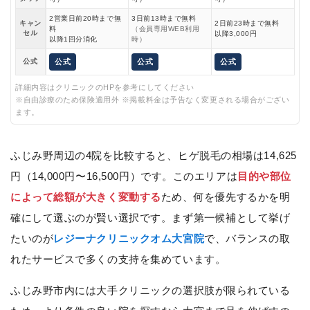
2営業日前20時まで無
3日前13時まで無料
キャン
2日前23時まで無料
料
（会員専用WEB利用
セル
以降3,000円
以降1回分消化
時）
公式
公式
公式
公式
詳細内容はクリニックのHPを参考にしてください
※自由診療のため保険適用外 ※掲載料金は予告なく変更される場合がござい
ます。
ふじみ野周辺の4院を比較すると、ヒゲ脱毛の相場は14,625
円（14,000円〜16,500円）です。このエリアは
目的や部位
によって総額が大きく変動する
ため、何を優先するかを明
確にして選ぶのが賢い選択です。まず第一候補として挙げ
たいのが
レジーナクリニックオム大宮院
で、バランスの取
れたサービスで多くの支持を集めています。
ふじみ野市内には大手クリニックの選択肢が限られている