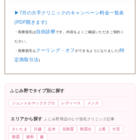
▶7月の大手クリニックのキャンペーン料金一覧表
(PDF開きます)
自由診療
・医療脱毛は
です。内容をよくご確認いただきご契約く
ださい。
クーリング・オフ
特
・医療脱毛も
ができるようになりました(
定商取引法
)
ふじみ野でタイプ別に探す
ジェントルマックスプロ
レディース
メンズ
エリアから探す
ふじみ野周辺のヒゲ脱毛クリニック記事
さいたま
川越
志木
北朝霞
朝霞台
上尾
大宮
朝霞
浦和
蕨