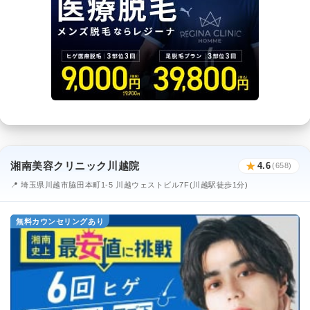
湘南美容クリニック川越院
★
4.6
(658)
📍 埼玉県川越市脇田本町1-5 川越ウェストビル7F(川越駅徒歩1分)
無料カウンセリングあり