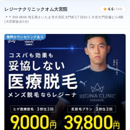
レジーナクリニックオム大宮院
★
4.6
(720)
📍 〒330-0846 埼玉県さいたま市大宮区大門町1丁目92-1 大宮大門安藤ビル8階
(大宮駅徒歩1分)
無料カウンセリングあり