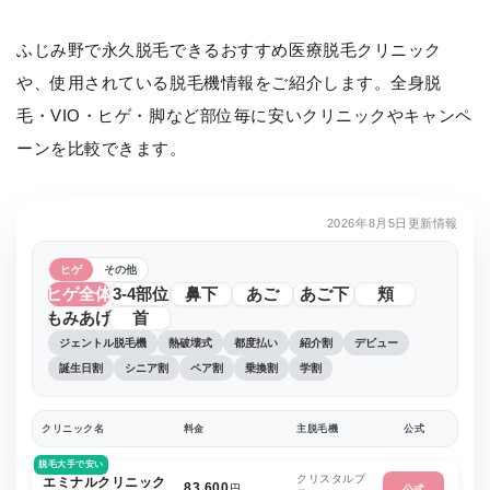
ふじみ野で永久脱毛できるおすすめ医療脱毛クリニック
や、使用されている脱毛機情報をご紹介します。全身脱
毛・VIO・ヒゲ・脚など部位毎に安いクリニックやキャンペ
ーンを比較できます。
2026年8月5日更新情報
ヒゲ
その他
ヒゲ全体
3-4部位
鼻下
あご
あご下
頬
もみあげ
首
ジェントル脱毛機
熱破壊式
都度払い
紹介割
デビュー
誕生日割
シニア割
ペア割
乗換割
学割
クリニック名
料金
主脱毛機
公式
脱毛大手で安い
クリスタルプ
エミナルクリニック
83,600
円
公式