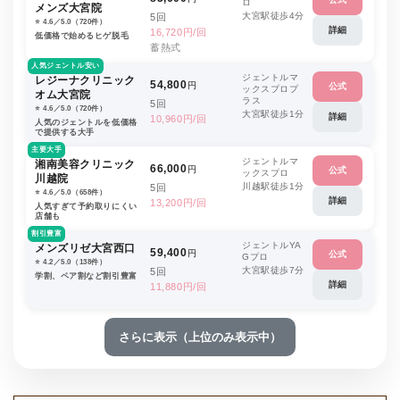
ロ
メンズ大宮院
大宮駅徒歩4分
5回
⭐️ 4.6／5.0（720件）
詳細
16,720円/回
低価格で始めるヒゲ脱毛
蓄熱式
人気ジェントル安い
ジェントルマ
レジーナクリニック
54,800
円
公式
ックスプロプ
オム大宮院
ラス
5回
⭐️ 4.6／5.0（720件）
大宮駅徒歩1分
詳細
10,960円/回
人気のジェントルを低価格
で提供する大手
主要大手
ジェントルマ
湘南美容クリニック
66,000
円
公式
ックスプロ
川越院
川越駅徒歩1分
5回
⭐️ 4.6／5.0（658件）
詳細
13,200円/回
人気すぎて予約取りにくい
店舗も
割引豊富
ジェントルYA
メンズリゼ大宮西口
59,400
円
公式
Gプロ
⭐️ 4.2／5.0（138件）
大宮駅徒歩7分
5回
学割、ペア割など割引豊富
詳細
11,880円/回
さらに表示（上位のみ表示中）