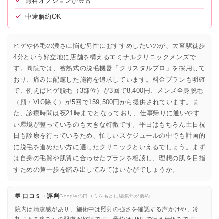
✓
無料オプションが豊富
✓
中途解約OK
ヒゲや体毛の濃さに悩む男性におすすめしたいのが、大宮駅徒歩
4分という好立地に店舗を構えるエミナルクリニックメンズで
す。同院では、蓄熱式の脱毛機器「クリスタルプロ」を採用して
おり、痛みに配慮した施術を追求しています。料金プランも明確
で、例えばヒゲ脱毛（3部位）が3回で8,400円、メンズ全身脱毛
（顔・VIO除く）が5回で159,500円から提供されています。ま
た、診療時間は夜21時までとなっており、仕事帰りに通いやす
い環境が整っているのも大きな特徴です。平日はもちろん土日祝
日も診療を行っているため、忙しいスケジュールの中でも計画的
に脱毛を進めたい方に適したクリニックといえるでしょう。まず
は自身の毛質や肌質に合わせたプランを相談し、理想の肌を目指
すための第一歩を踏み出してみてはいかがでしょうか。
💬 口コミ・評判
Googleの口コミをもとに編集部が要約
院内は清潔感があり、施術中は照射の強さを確認する声かけや、冷
却による痛みへの配慮が好評です。予約はLINEで行う仕組みです