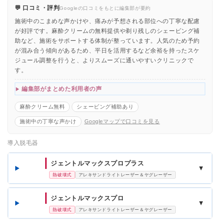
💬 口コミ・評判
Googleの口コミをもとに編集部が要約
施術中のこまめな声かけや、痛みが予想される部位への丁寧な配慮
が好評です。麻酔クリームの無料提供や剃り残しのシェービング補
助など、施術をサポートする体制が整っています。人気のため予約
が混み合う傾向があるため、平日を活用するなど余裕を持ったスケ
ジュール調整を行うと、よりスムーズに通いやすいクリニックで
す。
編集部がまとめた利用者の声
麻酔クリーム無料
シェービング補助あり
施術中の丁寧な声かけ
Googleマップで口コミを見る
導入脱毛器
ジェントルマックスプロプラス
▼
熱破壊式
アレキサンドライトレーザー＆ヤグレーザー
ジェントルマックスプロ
▼
熱破壊式
アレキサンドライトレーザー＆ヤグレーザー