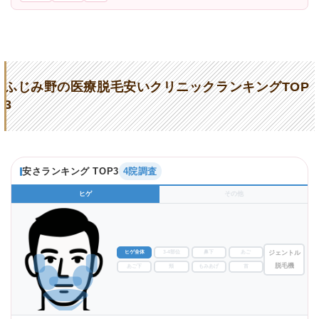
ふじみ野の医療脱毛安いクリニックランキングTOP
3
安さランキング TOP3
4院調査
ヒゲ
その他
ヒゲ全体
3-4部位
鼻下
あご
ジェントル
脱毛機
あご下
頬
もみあげ
首