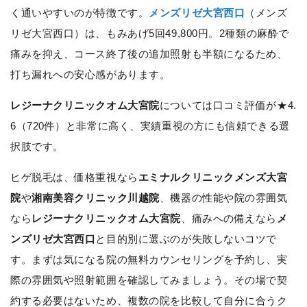
く通いやすいのが特徴です。
メンズリゼ大宮西口
（メンズ
リゼ大宮西口）は、もみあげ5回49,800円。2種類の麻酔で
痛みを抑え、コース終了後の追加照射も半額になるため、
打ち漏れへの安心感があります。
レジーナクリニックオム大宮院
については口コミ評価が★4.
6（720件）と非常に高く、実績重視の方にも信頼できる選
択肢です。
ヒゲ脱毛は、価格重視なら
エミナルクリニックメンズ大宮
院
や
湘南美容クリニック川越院
、機器の性能や院の雰囲気
なら
レジーナクリニックオム大宮院
、痛みへの備えなら
メ
ンズリゼ大宮西口
と目的別に選ぶのが失敗しないコツで
す。まずは気になる院の無料カウンセリングを予約し、実
際の雰囲気や照射範囲を確認してみましょう。その場で契
約する必要はないため、複数の院を比較して自分に合うク