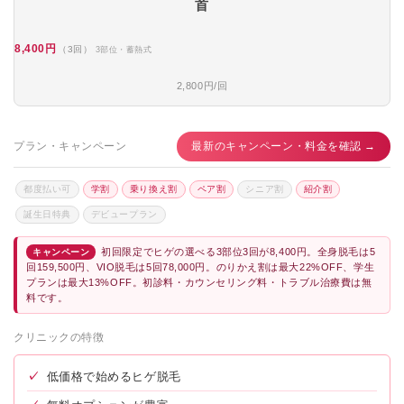
首
8,400円
（3回）
3部位・蓄熱式
2,800円/回
プラン・キャンペーン
最新のキャンペーン・料金を確認 →
都度払い可
学割
乗り換え割
ペア割
シニア割
紹介割
誕生日特典
デビュープラン
初回限定でヒゲの選べる3部位3回が8,400円。全身脱毛は5
キャンペーン
回159,500円、VIO脱毛は5回78,000円。のりかえ割は最大22%OFF、学生
プランは最大13%OFF。初診料・カウンセリング料・トラブル治療費は無
料です。
クリニックの特徴
✓
低価格で始めるヒゲ脱毛