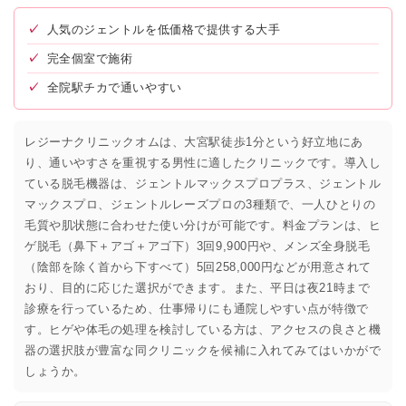
✓
人気のジェントルを低価格で提供する大手
✓
完全個室で施術
✓
全院駅チカで通いやすい
レジーナクリニックオムは、大宮駅徒歩1分という好立地にあ
り、通いやすさを重視する男性に適したクリニックです。導入し
ている脱毛機器は、ジェントルマックスプロプラス、ジェントル
マックスプロ、ジェントルレーズプロの3種類で、一人ひとりの
毛質や肌状態に合わせた使い分けが可能です。料金プランは、ヒ
ゲ脱毛（鼻下＋アゴ＋アゴ下）3回9,900円や、メンズ全身脱毛
（陰部を除く首から下すべて）5回258,000円などが用意されて
おり、目的に応じた選択ができます。また、平日は夜21時まで
診療を行っているため、仕事帰りにも通院しやすい点が特徴で
す。ヒゲや体毛の処理を検討している方は、アクセスの良さと機
器の選択肢が豊富な同クリニックを候補に入れてみてはいかがで
しょうか。