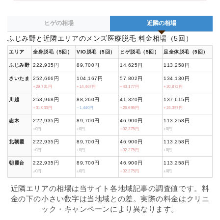
ヒゲの相場
近隣の相場
ふじみ野と近隣エリアのメンズ医療脱毛 料金相場（5回）
エリア
全身脱毛（5回）
VIO脱毛（5回）
ヒゲ脱毛（5回）
足全体脱毛（5回）
ふじみ野
222,935円
89,700円
14,625円
113,258円
さいたま
252,666円
104,167円
57,802円
134,130円
+29,731円
+14,467円
+43,177円
+20,872円
川越
253,968円
88,260円
41,320円
137,615円
+31,033円
−1,440円
+26,695円
+24,357円
志木
222,935円
89,700円
46,900円
113,258円
±0円
±0円
+32,275円
±0円
北朝霞
222,935円
89,700円
46,900円
113,258円
±0円
±0円
+32,275円
±0円
朝霞台
222,935円
89,700円
46,900円
113,258円
±0円
±0円
+32,275円
±0円
近隣エリアの相場は当サイト各地域記事の調査値です。料
金の下の小さい数字は当地域との差。実際の料金はクリニ
ック・キャンペーンにより異なります。