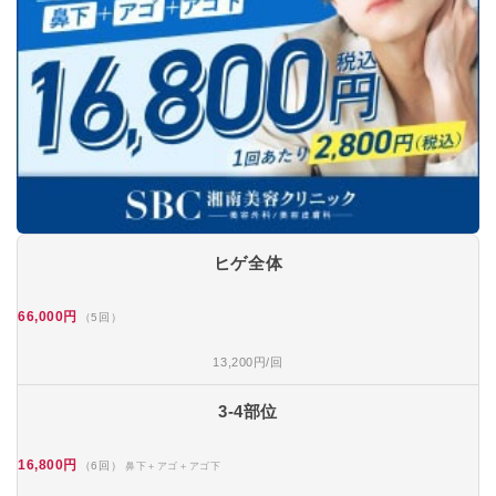
ヒゲ全体
66,000円
（5回）
13,200円/回
3-4部位
16,800円
（6回）
鼻下＋アゴ＋アゴ下