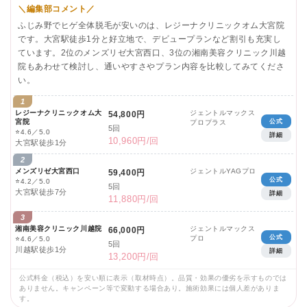
＼編集部コメント／
ふじみ野でヒゲ全体脱毛が安いのは、レジーナクリニックオム大宮院
です。大宮駅徒歩1分と好立地で、デビュープランなど割引も充実し
ています。2位のメンズリゼ大宮西口、3位の湘南美容クリニック川越
院もあわせて検討し、通いやすさやプラン内容を比較してみてくださ
い。
1
レジーナクリニックオム大
ジェントルマックス
54,800円
宮院
公式
プロプラス
5回
⭐
4.6／5.0
詳細
10,960円/回
大宮駅徒歩1分
2
メンズリゼ大宮西口
ジェントルYAGプロ
59,400円
公式
⭐
4.2／5.0
5回
大宮駅徒歩7分
詳細
11,880円/回
3
湘南美容クリニック川越院
ジェントルマックス
66,000円
公式
プロ
⭐
4.6／5.0
5回
川越駅徒歩1分
詳細
13,200円/回
公式料金（税込）を安い順に表示（取材時点）。品質・効果の優劣を示すものでは
ありません。キャンペーン等で変動する場合あり。施術効果には個人差がありま
す。