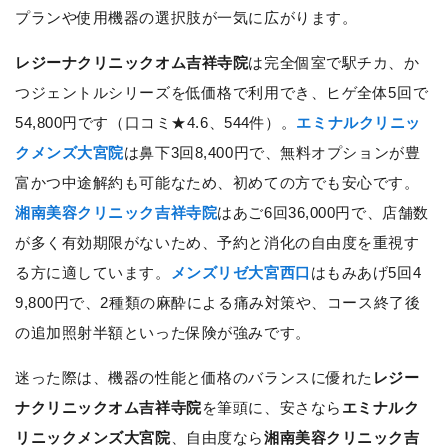
プランや使用機器の選択肢が一気に広がります。
レジーナクリニックオム吉祥寺院
は完全個室で駅チカ、か
つジェントルシリーズを低価格で利用でき、ヒゲ全体5回で
54,800円です（口コミ★4.6、544件）。
エミナルクリニッ
クメンズ大宮院
は鼻下3回8,400円で、無料オプションが豊
富かつ中途解約も可能なため、初めての方でも安心です。
湘南美容クリニック吉祥寺院
はあご6回36,000円で、店舗数
が多く有効期限がないため、予約と消化の自由度を重視す
る方に適しています。
メンズリゼ大宮西口
はもみあげ5回4
9,800円で、2種類の麻酔による痛み対策や、コース終了後
の追加照射半額といった保険が強みです。
迷った際は、機器の性能と価格のバランスに優れた
レジー
ナクリニックオム吉祥寺院
を筆頭に、安さなら
エミナルク
リニックメンズ大宮院
、自由度なら
湘南美容クリニック吉