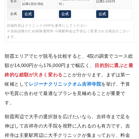
セル
以降3,000円
以降1回分消化
時）
公式
公式
公式
公式
詳細内容はクリニックのHPを参考にしてください
※自由診療のため保険適用外 ※掲載料金は予告なく変更される場合がござい
ます。
朝霞エリアでヒゲ脱毛を比較すると、4院の調査でコース総
額が14,000円から176,000円まで幅広く、
目的別に選ぶと最
終的な総額が大きく変わる
ことが分かります。まずは第一
候補として
レジーナクリニックオム吉祥寺院
を挙げ、予算
や毛質に合わせて最適なプランを見極めることが重要で
す。
朝霞周辺で大手の選択肢を広げたいなら、吉祥寺まで足を
伸ばして吉祥寺の大手院を視野に入れるのも有力です。吉
祥寺は主要駅周辺に大手クリニックが集まっており、料金