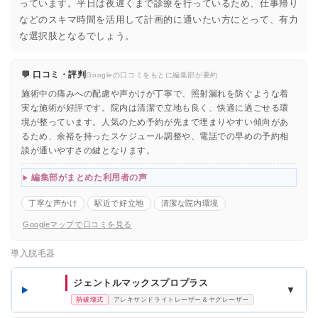
っています。平日は夜遅くまで診療を行っているため、仕事帰り
などのスキマ時間を活用して計画的に通いたい方にとって、有力
な選択肢となるでしょう。
💬 口コミ・評判
Googleの口コミをもとに編集部が要約
施術中の痛みへの配慮や声かけが丁寧で、照射漏れを防ぐような着
実な施術が好評です。院内は清潔で立地も良く、快適に過ごせる環
境が整っています。人気のため予約が先まで埋まりやすい傾向があ
るため、余裕を持ったスケジュール調整や、電話での早めの予約相
談が通いやすさの鍵となります。
編集部がまとめた利用者の声
丁寧な声かけ
駅近で好立地
清潔な院内環境
Googleマップで口コミを見る
導入脱毛器
ジェントルマックスプロプラス
▼
熱破壊式
アレキサンドライトレーザー＆ヤグレーザー