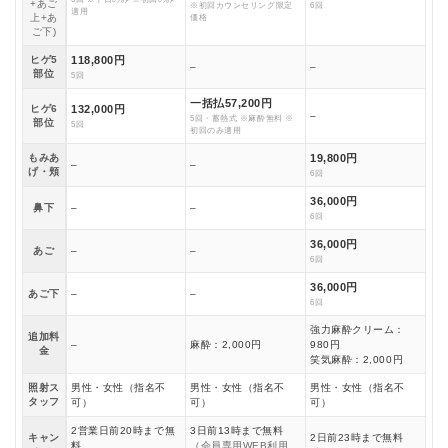
+あご
※初回カウンセリング限定
6回
適用
上+あ
価格
ご下)
ヒゲ5
118,800円
–
–
部位
5回
一括払57,200円
ヒゲ6
132,000円
–
5回・蓄熱式 ※麻酔無料 ※
部位
5回
初回のみ適用
もみあ
19,800円
–
–
げ・頬
6回
36,000円
鼻下
–
–
6回
36,000円
あご
–
–
6回
36,000円
あご下
–
–
6回
強力麻酔クリーム：
追加料
–
麻酔：2,000円
980円
金
笑気麻酔：2,000円
照射ス
男性・女性（指名不
男性・女性（指名不
男性・女性（指名不
タッフ
可）
可）
可）
2営業日前20時まで無
3日前13時まで無料
キャン
2日前23時まで無料
料
（会員専用WEB利用