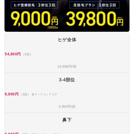
ヒゲ全体
54,800円
（5回）
10,960円/回
3-4部位
9,900円
（3回）
鼻下＋アゴ＋アゴ下
3,300円/回
鼻下