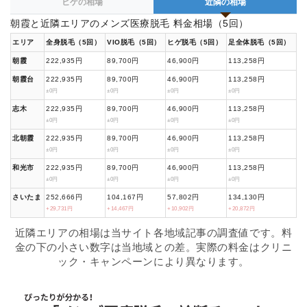
ヒゲの相場
近隣の相場
朝霞と近隣エリアのメンズ医療脱毛 料金相場（5回）
エリア
全身脱毛（5回）
VIO脱毛（5回）
ヒゲ脱毛（5回）
足全体脱毛（5回）
朝霞
222,935円
89,700円
46,900円
113,258円
朝霞台
222,935円
89,700円
46,900円
113,258円
±0円
±0円
±0円
±0円
志木
222,935円
89,700円
46,900円
113,258円
±0円
±0円
±0円
±0円
北朝霞
222,935円
89,700円
46,900円
113,258円
±0円
±0円
±0円
±0円
和光市
222,935円
89,700円
46,900円
113,258円
±0円
±0円
±0円
±0円
さいたま
252,666円
104,167円
57,802円
134,130円
+29,731円
+14,467円
+10,902円
+20,872円
近隣エリアの相場は当サイト各地域記事の調査値です。料
金の下の小さい数字は当地域との差。実際の料金はクリニ
ック・キャンペーンにより異なります。