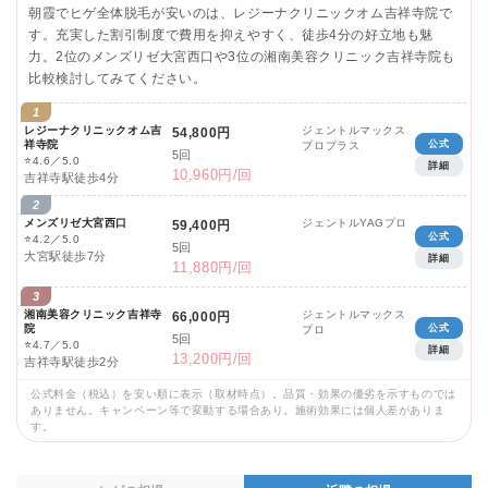
朝霞でヒゲ全体脱毛が安いのは、レジーナクリニックオム吉祥寺院で
す。充実した割引制度で費用を抑えやすく、徒歩4分の好立地も魅
力。2位のメンズリゼ大宮西口や3位の湘南美容クリニック吉祥寺院も
比較検討してみてください。
1
レジーナクリニックオム吉
ジェントルマックス
54,800円
祥寺院
公式
プロプラス
5回
⭐
4.6／5.0
詳細
10,960円/回
吉祥寺駅徒歩4分
2
メンズリゼ大宮西口
ジェントルYAGプロ
59,400円
公式
⭐
4.2／5.0
5回
大宮駅徒歩7分
詳細
11,880円/回
3
湘南美容クリニック吉祥寺
ジェントルマックス
66,000円
院
公式
プロ
5回
⭐
4.7／5.0
詳細
13,200円/回
吉祥寺駅徒歩2分
公式料金（税込）を安い順に表示（取材時点）。品質・効果の優劣を示すものでは
ありません。キャンペーン等で変動する場合あり。施術効果には個人差がありま
す。