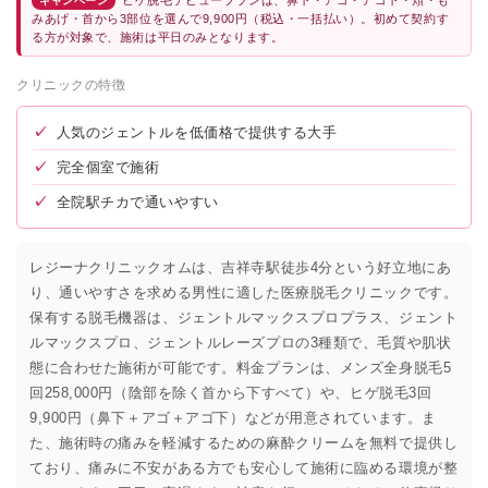
ヒゲ脱毛デビュープランは、鼻下・アゴ・アゴ下・頬・も
キャンペーン
みあげ・首から3部位を選んで9,900円（税込・一括払い）。初めて契約す
る方が対象で、施術は平日のみとなります。
クリニックの特徴
✓
人気のジェントルを低価格で提供する大手
✓
完全個室で施術
✓
全院駅チカで通いやすい
レジーナクリニックオムは、吉祥寺駅徒歩4分という好立地にあ
り、通いやすさを求める男性に適した医療脱毛クリニックです。
保有する脱毛機器は、ジェントルマックスプロプラス、ジェント
ルマックスプロ、ジェントルレーズプロの3種類で、毛質や肌状
態に合わせた施術が可能です。料金プランは、メンズ全身脱毛5
回258,000円（陰部を除く首から下すべて）や、ヒゲ脱毛3回
9,900円（鼻下＋アゴ＋アゴ下）などが用意されています。ま
た、施術時の痛みを軽減するための麻酔クリームを無料で提供し
ており、痛みに不安がある方でも安心して施術に臨める環境が整