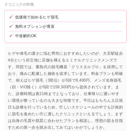
クリニックの特徴
✓
低価格で始めるヒゲ脱毛
✓
無料オプションが豊富
✓
中途解約OK
ヒゲや体毛の濃さに悩む男性におすすめしたいのが、大宮駅徒歩
4分という好立地に店舗を構えるエミナルクリニックメンズで
す。同院では、蓄熱式の脱毛機器「クリスタルプロ」を採用して
おり、痛みに配慮した施術を追求しています。料金プランも明確
で、例えばヒゲ脱毛（3部位）が3回で8,400円、メンズ全身脱毛
（顔・VIO除く）が5回で159,500円から提供されています。ま
た、診療時間は夜21時までとなっており、仕事帰りに通いやす
い環境が整っているのも大きな特徴です。平日はもちろん土日祝
日も診療を行っているため、忙しいスケジュールの中でも計画的
に脱毛を進めたい方に適したクリニックといえるでしょう。まず
は自身の毛質や肌質に合わせたプランを相談し、理想の肌を目指
すための第一歩を踏み出してみてはいかがでしょうか。