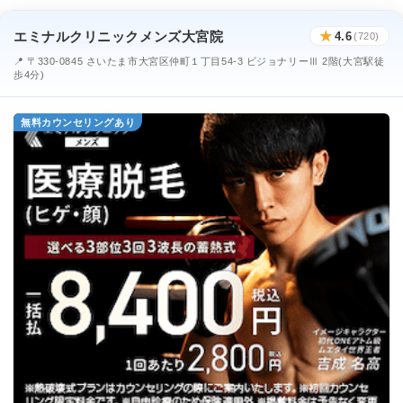
エミナルクリニックメンズ大宮院
★
4.6
(720)
📍 〒330-0845 さいたま市大宮区仲町１丁目54-3 ビジョナリーⅢ 2階(大宮駅徒
歩4分)
無料カウンセリングあり