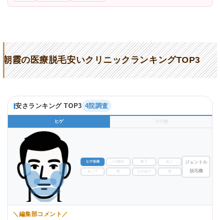
朝霞の医療脱毛安いクリニックランキングTOP3
安さランキング TOP3
4院調査
ヒゲ
その他
ヒゲ全体
3-4部位
鼻下
あご
ジェントル
脱毛機
あご下
頬
もみあげ
首
＼編集部コメント／