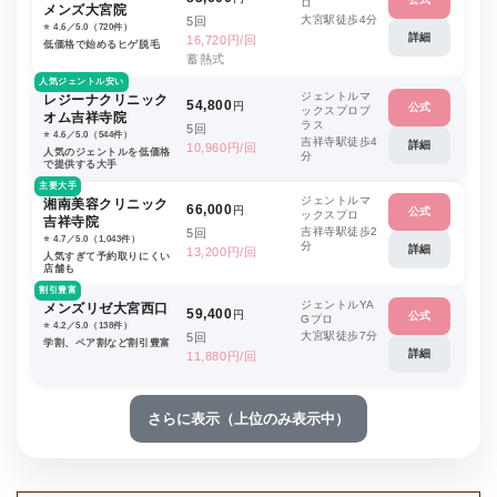
ロ
メンズ大宮院
大宮駅徒歩4分
5回
⭐️ 4.6／5.0（720件）
詳細
16,720円/回
低価格で始めるヒゲ脱毛
蓄熱式
人気ジェントル安い
ジェントルマ
レジーナクリニック
54,800
円
公式
ックスプロプ
オム吉祥寺院
ラス
5回
⭐️ 4.6／5.0（544件）
吉祥寺駅徒歩4
詳細
10,960円/回
人気のジェントルを低価格
分
で提供する大手
主要大手
ジェントルマ
湘南美容クリニック
66,000
円
公式
ックスプロ
吉祥寺院
吉祥寺駅徒歩2
5回
⭐️ 4.7／5.0（1,043件）
分
詳細
13,200円/回
人気すぎて予約取りにくい
店舗も
割引豊富
ジェントルYA
メンズリゼ大宮西口
59,400
円
公式
Gプロ
⭐️ 4.2／5.0（138件）
大宮駅徒歩7分
5回
学割、ペア割など割引豊富
詳細
11,880円/回
さらに表示（上位のみ表示中）