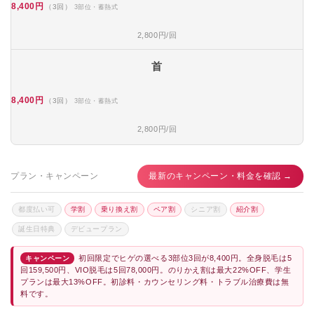
8,400円
（3回）
3部位・蓄熱式
2,800円/回
首
8,400円
（3回）
3部位・蓄熱式
2,800円/回
プラン・キャンペーン
最新のキャンペーン・料金を確認 →
都度払い可
学割
乗り換え割
ペア割
シニア割
紹介割
誕生日特典
デビュープラン
初回限定でヒゲの選べる3部位3回が8,400円。全身脱毛は5
キャンペーン
回159,500円、VIO脱毛は5回78,000円。のりかえ割は最大22%OFF、学生
プランは最大13%OFF。初診料・カウンセリング料・トラブル治療費は無
料です。