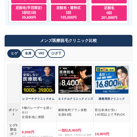
メンズ医療脱毛クリニック比較
ヒゲ
全身
VIO
ひざ下
レジーナクリニックオム
エミナルクリニックメンズ
湘南美容クリニック
3種のレーザーを使い
ポイン
麻酔無料プラン多数
部位単体が安い
分け
ト
全国64院
140院以上で予約OK
全国各地に展開
ヒゲ3
部位
一括払8,400円
9,900円
(鼻下
16,800円
3回・蓄熱式 ※初回のみ適用
3回 ※平日のみ ※初回のみ