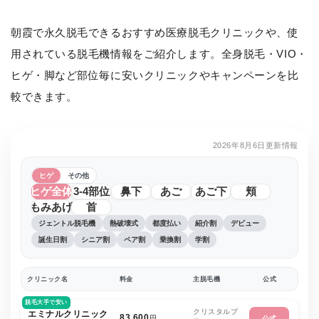
朝霞で永久脱毛できるおすすめ医療脱毛クリニックや、使
用されている脱毛機情報をご紹介します。全身脱毛・VIO・
ヒゲ・脚など部位毎に安いクリニックやキャンペーンを比
較できます。
2026年8月6日更新情報
ヒゲ
その他
ヒゲ全体
3-4部位
鼻下
あご
あご下
頬
もみあげ
首
ジェントル脱毛機
熱破壊式
都度払い
紹介割
デビュー
誕生日割
シニア割
ペア割
乗換割
学割
クリニック名
料金
主脱毛機
公式
脱毛大手で安い
クリスタルプ
エミナルクリニック
83,600
円
公式