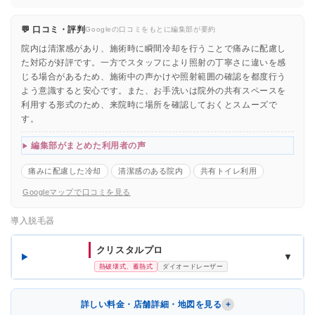
💬 口コミ・評判
Googleの口コミをもとに編集部が要約
院内は清潔感があり、施術時に瞬間冷却を行うことで痛みに配慮し
た対応が好評です。一方でスタッフにより照射の丁寧さに違いを感
じる場合があるため、施術中の声かけや照射範囲の確認を都度行う
よう意識すると安心です。また、お手洗いは院外の共有スペースを
利用する形式のため、来院時に場所を確認しておくとスムーズで
す。
編集部がまとめた利用者の声
痛みに配慮した冷却
清潔感のある院内
共有トイレ利用
Googleマップで口コミを見る
導入脱毛器
クリスタルプロ
▼
熱破壊式、蓄熱式
ダイオードレーザー
詳しい料金・店舗詳細・地図を見る