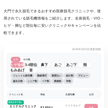
大門で永久脱毛できるおすすめ医療脱毛クリニックや、使
用されている脱毛機情報をご紹介します。全身脱毛・VIO・
ヒゲ・脚など部位毎に安いクリニックやキャンペーンを比
較できます。
2026年8月5日更新情報
ヒゲ
その他
ヒゲ全体
3-4部位
鼻下
あご
あご下
頬
もみあげ
首
ジェントル脱毛機
熱破壊式
都度払い
紹介割
デビュー
誕生日割
シニア割
ペア割
乗換割
学割
クリニック名
料金
主脱毛機
公式
脱毛大手で安い
クリスタルプ
エミナルクリニック
83,600
円
公式