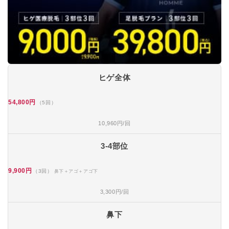
ヒゲ全体
54,800円
（5回）
10,960円/回
3-4部位
9,900円
（3回）
鼻下＋アゴ＋アゴ下
3,300円/回
鼻下