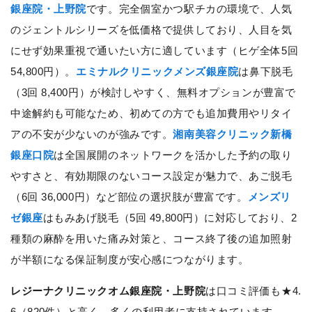
銀座院・上野院
です。完全個室かつ駅チカの環境で、人気
のジェントルシリーズを低価格で提供しており、人目を気
にせず効果重視で通いたい方に適しています（ヒゲ全体5回
54,800円）。
エミナルクリニックメンズ銀座院
は鼻下脱毛
（3回 8,400円）が検討しやすく、無料オプションが豊富で
中途解約も可能なため、初めての方でも追加費用やリタイ
アの不安が少ないのが強みです。
湘南美容クリニック新橋
銀座口院
は全国展開のネットワークを活かした予約の取り
やすさと、有効期限のないコース設定が魅力で、あご脱毛
（6回 36,000円）など部位の選択肢が豊富です。
メンズリ
ゼ銀座
はもみあげ脱毛（5回 49,800円）に対応しており、2
種類の麻酔を用いた痛み対策と、コース終了後の追加照射
が半額になる保証制度が安心感につながります。
レジーナクリニックオム銀座院・上野院
は口コミ評価も★4.
6（820件）と高く、多くの利用者に支持されています。