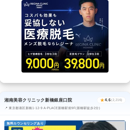
湘南美容クリニック新橋銀座口院
★
4.6
(2,216)
📍 東京都港区新橋1-12-9 A-PLACE新橋駅前9F(新橋駅徒歩2分)
無料カウンセリングあり