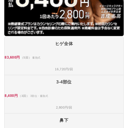
ヒゲ全体
83,600円
（5回）
蓄熱式
16,720円/回
3-4部位
8,400円
（3回）
3部位・蓄熱式
2,800円/回
鼻下