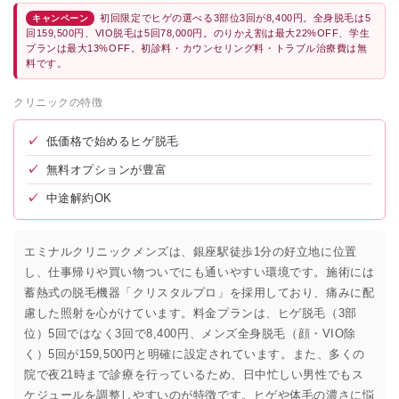
初回限定でヒゲの選べる3部位3回が8,400円。全身脱毛は5
キャンペーン
回159,500円、VIO脱毛は5回78,000円。のりかえ割は最大22%OFF、学生
プランは最大13%OFF。初診料・カウンセリング料・トラブル治療費は無
料です。
クリニックの特徴
✓
低価格で始めるヒゲ脱毛
✓
無料オプションが豊富
✓
中途解約OK
エミナルクリニックメンズは、銀座駅徒歩1分の好立地に位置
し、仕事帰りや買い物ついでにも通いやすい環境です。施術には
蓄熱式の脱毛機器「クリスタルプロ」を採用しており、痛みに配
慮した照射を心がけています。料金プランは、ヒゲ脱毛（3部
位）5回ではなく3回で8,400円、メンズ全身脱毛（顔・VIO除
く）5回が159,500円と明確に設定されています。また、多くの
院で夜21時まで診療を行っているため、日中忙しい男性でもス
ケジュールを調整しやすいのが特徴です。ヒゲや体毛の濃さに悩