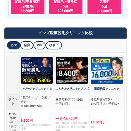
メンズ医療脱毛クリニック比較
ヒゲ
全身
VIO
ひざ下
レジーナクリニックオム
エミナルクリニックメンズ
湘南美容クリニック
3種のレーザーを使い
ポイン
麻酔無料プラン多数
部位単体が安い
分け
ト
全国64院
140院以上で予約OK
全国各地に展開
ヒゲ3
部位
一括払8,400円
9,900円
(鼻下
16,800円
3回・蓄熱式 ※初回のみ適用
3回 ※平日のみ ※初回のみ
+あご
※初回カウンセリング限定
6回
適用
上+あ
価格