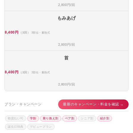
2,800円/回
もみあげ
8,400円
（3回）
3部位・蓄熱式
2,800円/回
首
8,400円
（3回）
3部位・蓄熱式
2,800円/回
プラン・キャンペーン
最新のキャンペーン・料金を確認 →
都度払い可
学割
乗り換え割
ペア割
シニア割
紹介割
誕生日特典
デビュープラン