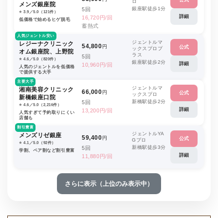
ロ
メンズ銀座院
銀座駅徒歩1分
5回
⭐️ 3.9／5.0（121件）
詳細
16,720円/回
低価格で始めるヒゲ脱毛
蓄熱式
人気ジェントル安い
ジェントルマ
レジーナクリニック
54,800
円
公式
ックスプロプ
オム銀座院、上野院
ラス
5回
⭐️ 4.6／5.0（820件）
銀座駅徒歩2分
詳細
10,960円/回
人気のジェントルを低価格
で提供する大手
主要大手
ジェントルマ
湘南美容クリニック
66,000
円
公式
ックスプロ
新橋銀座口院
新橋駅徒歩2分
5回
⭐️ 4.6／5.0（2,216件）
詳細
13,200円/回
人気すぎて予約取りにくい
店舗も
割引豊富
ジェントルYA
メンズリゼ銀座
59,400
円
公式
Gプロ
⭐️ 4.1／5.0（92件）
新橋駅徒歩3分
5回
学割、ペア割など割引豊富
詳細
11,880円/回
さらに表示（上位のみ表示中）