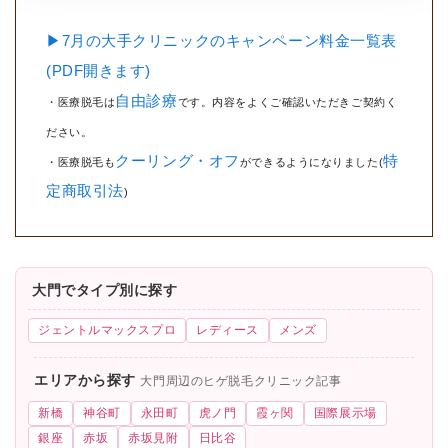
▶7月の大手クリニックのキャンペーン料金一覧表
(PDF開きます)
自由診療
・医療脱毛は
です。内容をよくご確認いただきご契約く
ださい。
クーリング・オフ
特
・医療脱毛も
ができるようになりました(
定商取引法
)
大門でタイプ別に探す
ジェントルマックスプロ
レディース
メンズ
エリアから探す
大門周辺のヒゲ脱毛クリニック記事
新橋
神谷町
永田町
虎ノ門
霞ヶ関
国際展示場
銀座
赤坂
赤坂見附
日比谷