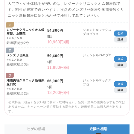
大門でヒゲ全体脱毛が安いのは、レジーナクリニックオム銀座院で
す。割引が豊富で通いやすく、次点のメンズリゼ銀座や湘南美容クリ
ニック新橋銀座口院とあわせて検討してみてください。
1
レジーナクリニックオム銀
ジェントルマックス
54,800円
座院、上野院
公式
プロプラス
5回
⭐
4.6／5.0
詳細
10,960円/回
銀座駅徒歩2分
2
メンズリゼ銀座
ジェントルYAGプロ
59,400円
公式
⭐
4.1／5.0
5回
新橋駅徒歩3分
詳細
11,880円/回
3
湘南美容クリニック新橋銀
ジェントルマックス
66,000円
座口院
公式
プロ
5回
⭐
4.6／5.0
詳細
13,200円/回
新橋駅徒歩2分
公式料金（税込）を安い順に表示（取材時点）。品質・効果の優劣を示すものでは
ありません。キャンペーン等で変動する場合あり。施術効果には個人差がありま
す。
ヒゲの相場
近隣の相場