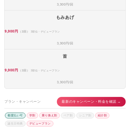
3,300円/回
もみあげ
9,900円
（3回）
3部位・デビュープラン
3,300円/回
首
9,900円
（3回）
3部位・デビュープラン
3,300円/回
プラン・キャンペーン
最新のキャンペーン・料金を確認 →
都度払い可
学割
乗り換え割
ペア割
シニア割
紹介割
誕生日特典
デビュープラン