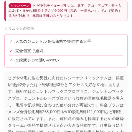
ヒゲ脱毛デビュープランは、鼻下・アゴ・アゴ下・頬・も
キャンペーン
みあげ・首から3部位を選んで9,900円（税込・一括払い）。初めて契約す
る方が対象で、施術は平日のみとなります。
クリニックの特徴
✓
人気のジェントルを低価格で提供する大手
✓
完全個室で施術
✓
全院駅チカで通いやすい
ヒゲや体毛に悩む男性に向けたレジーナクリニックオムは、銀座
駅徒歩2分または上野駅徒歩3分とアクセス良好な立地にありま
す。施術ではジェントルマックスプロプラス、ジェントルマック
スプロ、ジェントルレーズプロという複数の医療脱毛機器を導入
し、毛質や肌状態に合わせた使い分けが可能です。料金プランは
メンズ全身脱毛5回258,000円やVIO脱毛5回111,000円など明確
に設定されています。また、施術時の痛みを軽減するための麻酔
クリームが無料で提供される点が大きな特徴です。仕事帰りにも