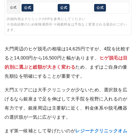
公式
公式
公式
公式
詳細内容はクリニックのHPを参考にしてください
※自由診療のため保険適用外 ※掲載料金は予告なく変更される場合がござい
ます。
大門周辺のヒゲ脱毛の相場は14,625円ですが、4院を比較す
ると14,000円から16,500円と幅があります。
ヒゲ脱毛は目
的別に選ぶと総額が大きく変わる
ため、まずはご自身の優
先順位を明確にすることが重要です。
大門エリアには大手クリニックが少ないため、選択肢を広
げるなら銀座まで足を伸ばして大手院を視野に入れるのが
有力です。銀座周辺は主要駅に近く、料金体系や脱毛機器
の選択肢が一気に広がります。
まず第一候補として挙げたいのが
レジーナクリニックオム