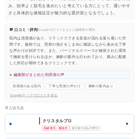
み、効率よく脱毛を進めたいと考えている方にとって、通いやす
さと具体的な価格設定が魅力的な選択肢となるでしょう。
💬 口コミ・評判
Googleの口コミをもとに編集部が要約
院内は清潔感があり、リラックスできる音楽が流れる落ち着いた空
間です。施術では、照射の強さをこまめに確認しながら進める丁寧
な声かけが好評です。また、パーソナルスペースが確保された環境
で施術を受けられるほか、麻酔の案内も行われており、痛みに配慮
した対応が期待できるクリニックです。
編集部がまとめた利用者の声
清潔感のある院内
丁寧な照射の声かけ
麻酔の案内あり
Googleマップで口コミを見る
導入脱毛器
クリスタルプロ
▼
熱破壊式、蓄熱式
ダイオードレーザー