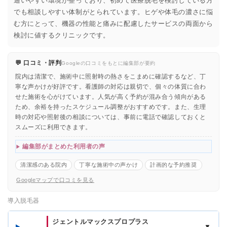
通いやすい環境が整っており、初めて医療脱毛を検討している方
でも相談しやすい体制がとられています。ヒゲや体毛の濃さに悩
む方にとって、機器の性能と痛みに配慮したサービスの両面から
検討に値するクリニックです。
💬 口コミ・評判
Googleの口コミをもとに編集部が要約
院内は清潔で、施術中に照射時の熱さをこまめに確認するなど、丁
寧な声かけが好評です。看護師の対応は親切で、個々の体質に合わ
せた施術を心がけています。人気が高く予約が混み合う傾向がある
ため、余裕を持ったスケジュール調整がおすすめです。また、生理
時の対応や照射後の相談については、事前に電話で確認しておくと
スムーズに利用できます。
編集部がまとめた利用者の声
清潔感のある院内
丁寧な施術中の声かけ
計画的な予約推奨
Googleマップで口コミを見る
導入脱毛器
ジェントルマックスプロプラス
▼