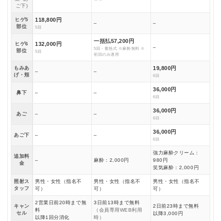
ご下)
ヒゲ5
118,800円
–
–
部位
5回
一括払57,200円
ヒゲ6
132,000円
–
5回・蓄熱式 ※麻酔無料 ※
部位
5回
初回のみ適用
もみあ
19,800円
–
–
げ・頬
6回
36,000円
鼻下
–
–
6回
36,000円
あご
–
–
6回
36,000円
あご下
–
–
6回
強力麻酔クリーム：
追加料
–
麻酔：2,000円
980円
金
笑気麻酔：2,000円
照射ス
男性・女性（指名不
男性・女性（指名不
男性・女性（指名不
タッフ
可）
可）
可）
2営業日前20時まで無
3日前13時まで無料
キャン
2日前23時まで無料
料
（会員専用WEB利用
セル
以降3,000円
以降1回分消化
時）