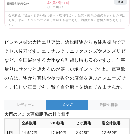
詳細
48,888円/回
新橋駅徒歩2分
顔・VIO除く
公式料金（税込）を安い順に表示（取材時点）。品質・効果の優劣を示すものでは
ありません。キャンペーン等で変動する場合あり。施術効果には個人差がありま
す。
ビジネス街の大門エリアは、浜松町駅からも徒歩圏内でア
クセス抜群です。エミナルクリニックメンズやメンズリゼ
など、全国展開する大手なら引越し時も安心ですよ。仕事
帰りにサクッと通えるのが嬉しいポイントですね。電車派
の方は、駅から直結や徒歩数分の店舗を選ぶとスムーズで
す。忙しい毎日でも、賢く自分磨きを始めてみませんか。
レディース
メンズ
近隣の相場
大門のメンズ医療脱毛の料金相場
全身脱毛
VIO脱毛
ヒゲ脱毛
足全体脱毛
1回
44,587円
17,940円
2,925円
22,652円