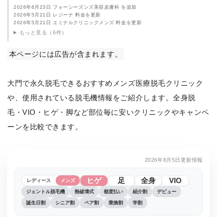
2026年6月23日 フォーシーズンズ美容皮膚科 を追加
2026年5月21日 レジーナ 料金を更新
2026年5月21日 エミナルクリニックメンズ 料金を更新
もっと見る（6件）
本ページには広告が含まれます。
大門で永久脱毛できるおすすめメンズ医療脱毛クリニック
や、使用されている脱毛機情報をご紹介します。全身脱
毛・VIO・ヒゲ・脚など部位毎に安いクリニックやキャンペ
ーンを比較できます。
2026年8月5日更新情報
ヒゲ
足
全身
VIO
レディース
メンズ
ジェントル脱毛機
熱破壊式
都度払い
紹介割
デビュー
誕生日割
シニア割
ペア割
乗換割
学割