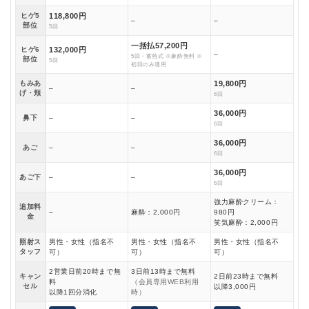
ヒゲ5
118,800円
–
–
部位
5回
一括払57,200円
ヒゲ6
132,000円
–
5回・蓄熱式 ※麻酔無料 ※
部位
5回
初回のみ適用
もみあ
19,800円
–
–
げ・頬
6回
36,000円
鼻下
–
–
6回
36,000円
あご
–
–
6回
36,000円
あご下
–
–
6回
強力麻酔クリーム：
追加料
–
麻酔：2,000円
980円
金
笑気麻酔：2,000円
照射ス
男性・女性（指名不
男性・女性（指名不
男性・女性（指名不
タッフ
可）
可）
可）
2営業日前20時まで無
3日前13時まで無料
キャン
2日前23時まで無料
料
（会員専用WEB利用
セル
以降3,000円
以降1回分消化
時）