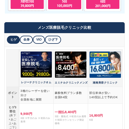
メンズ医療脱毛クリニック比較
ヒゲ
全身
VIO
ひざ下
レジーナクリニックオム
エミナルクリニックメンズ
湘南美容クリニック
3種のレーザーを使い
ポイン
麻酔無料プラン多数
部位単体が安い
分け
ト
全国64院
140院以上で予約OK
全国各地に展開
ヒゲ3
部位
一括払8,400円
9,900円
(鼻下
16,800円
3回・蓄熱式 ※初回のみ適用
3回 ※平日のみ ※初回のみ
+あご
※初回カウンセリング限定
6回
適用
上+あ
価格
ご下)