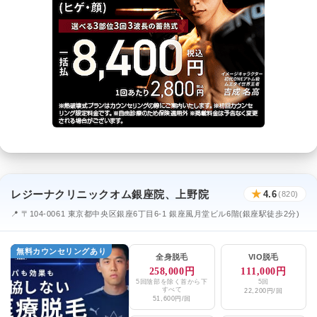
レジーナクリニックオム銀座院、上野院
★
4.6
(820)
📍 〒104-0061 東京都中央区銀座6丁目6-1 銀座風月堂ビル6階(銀座駅徒歩2分)
無料カウンセリングあり
全身脱毛
VIO脱毛
258,000円
111,000円
5回陰部を除く首から下
5回
すべて
22,200円/回
51,600円/回