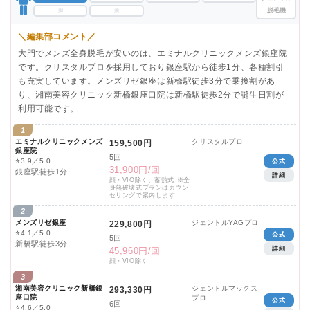
脱毛機
脚
腕
＼編集部コメント／
大門でメンズ全身脱毛が安いのは、エミナルクリニックメンズ銀座院
です。クリスタルプロを採用しており銀座駅から徒歩1分、各種割引
も充実しています。メンズリゼ銀座は新橋駅徒歩3分で乗換割があ
り、湘南美容クリニック新橋銀座口院は新橋駅徒歩2分で誕生日割が
利用可能です。
1
エミナルクリニックメンズ
クリスタルプロ
159,500円
銀座院
5回
⭐
3.9／5.0
公式
31,900円/回
銀座駅徒歩1分
詳細
顔・VIO除く、蓄熱式 ※全
身熱破壊式プランはカウン
セリングで案内します
2
メンズリゼ銀座
ジェントルYAGプロ
229,800円
⭐
4.1／5.0
公式
5回
新橋駅徒歩3分
詳細
45,960円/回
顔・VIO除く
3
湘南美容クリニック新橋銀
ジェントルマックス
293,330円
座口院
プロ
公式
6回
⭐
4.6／5.0