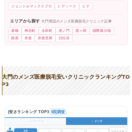
ジェントルマックスプロ
レディース
ヒゲ
エリアから探す
大門周辺のメンズ医療脱毛クリニック記事
新橋
神谷町
永田町
虎ノ門
霞ヶ関
国際展示場
銀座
赤坂
赤坂見附
日比谷
大門のメンズ医療脱毛安いクリニックランキングTO
P3
安さランキング TOP3
4院調査
♀ レディース
♂ メンズ
全身
VIO
ひげ
ワキ
ジェントル