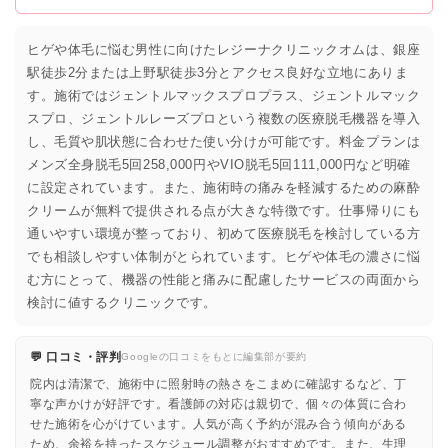
ヒゲや体毛に悩む男性に向けたレジーナクリニックオムは、銀座
駅徒歩2分または上野駅徒歩3分とアクセス良好な立地にありま
す。施術ではジェントルマックスプロプラス、ジェントルマック
スプロ、ジェントルレーズプロという複数の医療脱毛機器を導入
し、毛質や肌状態に合わせた使い分けが可能です。料金プランは
メンズ全身脱毛5回258,000円やVIO脱毛5回111,000円など明確
に設定されています。また、施術時の痛みを軽減するための麻酔
クリームが無料で提供される点が大きな特徴です。仕事帰りにも
通いやすい環境が整っており、初めて医療脱毛を検討している方
でも相談しやすい体制がとられています。ヒゲや体毛の濃さに悩
む方にとって、機器の性能と痛みに配慮したサービスの両面から
検討に値するクリニックです。
💬 口コミ・評判
Googleの口コミをもとに編集部が要約
院内は清潔で、施術中に照射時の熱さをこまめに確認するなど、丁
寧な声かけが好評です。看護師の対応は親切で、個々の体質に合わ
せた施術を心がけています。人気が高く予約が混み合う傾向がある
ため、余裕を持ったスケジュール調整がおすすめです。また、生理