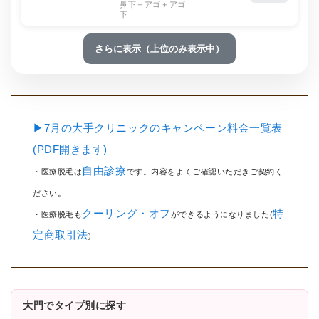
鼻下＋アゴ＋アゴ
下
さらに表示（上位のみ表示中）
▶7月の大手クリニックのキャンペーン料金一覧表
(PDF開きます)
自由診療
・医療脱毛は
です。内容をよくご確認いただきご契約く
ださい。
クーリング・オフ
特
・医療脱毛も
ができるようになりました(
定商取引法
)
大門でタイプ別に探す