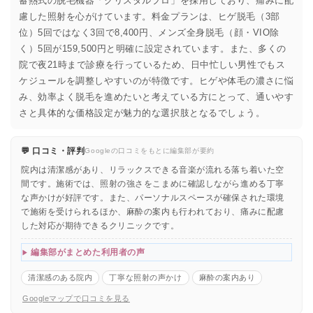
蓄熱式の脱毛機器「クリスタルプロ」を採用しており、痛みに配
慮した照射を心がけています。料金プランは、ヒゲ脱毛（3部
位）5回ではなく3回で8,400円、メンズ全身脱毛（顔・VIO除
く）5回が159,500円と明確に設定されています。また、多くの
院で夜21時まで診療を行っているため、日中忙しい男性でもス
ケジュールを調整しやすいのが特徴です。ヒゲや体毛の濃さに悩
み、効率よく脱毛を進めたいと考えている方にとって、通いやす
さと具体的な価格設定が魅力的な選択肢となるでしょう。
💬 口コミ・評判
Googleの口コミをもとに編集部が要約
院内は清潔感があり、リラックスできる音楽が流れる落ち着いた空
間です。施術では、照射の強さをこまめに確認しながら進める丁寧
な声かけが好評です。また、パーソナルスペースが確保された環境
で施術を受けられるほか、麻酔の案内も行われており、痛みに配慮
した対応が期待できるクリニックです。
編集部がまとめた利用者の声
清潔感のある院内
丁寧な照射の声かけ
麻酔の案内あり
Googleマップで口コミを見る