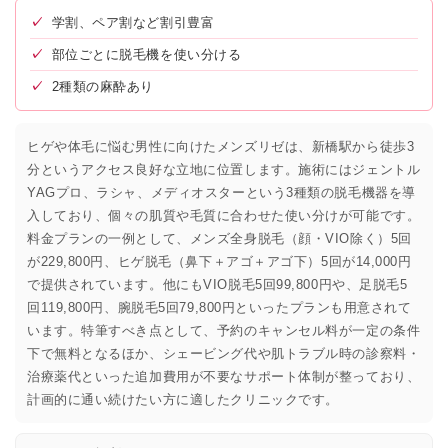
✓
学割、ペア割など割引豊富
✓
部位ごとに脱毛機を使い分ける
✓
2種類の麻酔あり
ヒゲや体毛に悩む男性に向けたメンズリゼは、新橋駅から徒歩3
分というアクセス良好な立地に位置します。施術にはジェントル
YAGプロ、ラシャ、メディオスターという3種類の脱毛機器を導
入しており、個々の肌質や毛質に合わせた使い分けが可能です。
料金プランの一例として、メンズ全身脱毛（顔・VIO除く）5回
が229,800円、ヒゲ脱毛（鼻下＋アゴ＋アゴ下）5回が14,000円
で提供されています。他にもVIO脱毛5回99,800円や、足脱毛5
回119,800円、腕脱毛5回79,800円といったプランも用意されて
います。特筆すべき点として、予約のキャンセル料が一定の条件
下で無料となるほか、シェービング代や肌トラブル時の診察料・
治療薬代といった追加費用が不要なサポート体制が整っており、
計画的に通い続けたい方に適したクリニックです。