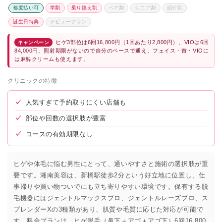
都度払い可
学割
乗り換え割
ペア割
シニア割
紹介割
誕生日特典
デビュープラン
ヒゲ3部位は6回16,800円（1回あたり2,800円）、VIOは6回
キャンペーン
84,000円。照射期限がないので自分のペースで通え、フェイス・首・VIOに
は麻酔クリームも使えます。
クリニックの特徴
✓
人気すぎて予約取りにくい店舗も
✓
部位や回数の選択肢が豊富
✓
コースの有効期限なし
ヒゲや体毛に悩む男性にとって、通いやすさと施術の選択肢が重
要です。湘南美容は、新橋駅徒歩2分という好立地に位置し、仕
事帰りや買い物ついでにも立ち寄りやすい環境です。保有する脱
毛機器にはジェントルマックスプロ、ジェントルレーズプロ、ス
プレンダーXの3種類があり、肌質や毛質に応じた対応が可能で
す。料金プランは、ヒゲ脱毛（鼻下＋アゴ＋アゴ下）6回16,800