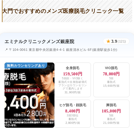
大門でおすすめのメンズ医療脱毛クリニック一覧
エミナルクリニックメンズ銀座院
★
3.9
(121)
📍 〒104-0061 東京都中央区銀座4-4-1 銀座清水ビル 6F(銀座駅徒歩1分)
無料カウンセリングあり
全身脱毛
VIO脱毛
159,500円
78,000円
5回顔・VIO除く
5回
蓄熱式※全身熱破壊式
蓄熱式
プランはカウンセリン
15,600円/回
グで案内します
31,900円/回
ヒゲ脱毛
・
顔脱毛
脚脱毛
8,400円
105,000円
3回3部位
5回
蓄熱式
蓄熱式
2,800円/回
21,000円/回