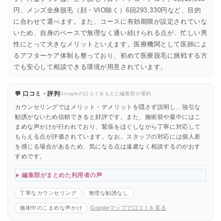
円、メンズ全身脱毛（顔・VIO除く）6回293,330円など、目的
に合わせて選べます。また、コースに有効期限が設定されていな
いため、自身のペースで無理なく通い続けられる点が、忙しい男
性にとって大きなメリットといえます。医療機関として医師によ
るアフターケア体制も整っており、初めて医療脱毛に挑戦する方
でも安心して相談できる環境が用意されています。
💬 口コミ・評判
Googleの口コミをもとに編集部が要約
カウンセリングではメリット・デメリットを隠さず説明し、強引な
勧誘がないため信頼できると好評です。また、施術前や最中にはこ
まめな声かけが行われており、緊張をほぐしながら丁寧に対応して
もらえる点が評価されています。なお、スタッフの対応には個人差
を感じる場合があるため、気になる点は遠慮なく相談するのがおす
すめです。
編集部がまとめた利用者の声
丁寧なカウンセリング
無理な勧誘なし
施術中のこまめな声かけ
Googleマップで口コミを見る