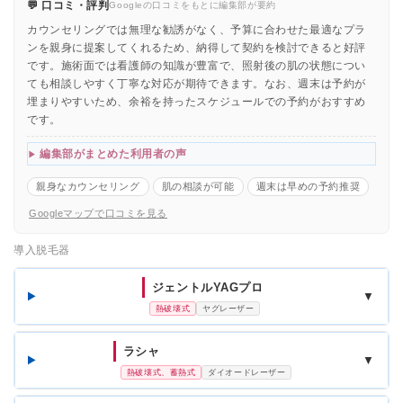
💬 口コミ・評判
Googleの口コミをもとに編集部が要約
カウンセリングでは無理な勧誘がなく、予算に合わせた最適なプラ
ンを親身に提案してくれるため、納得して契約を検討できると好評
です。施術面では看護師の知識が豊富で、照射後の肌の状態につい
ても相談しやすく丁寧な対応が期待できます。なお、週末は予約が
埋まりやすいため、余裕を持ったスケジュールでの予約がおすすめ
です。
編集部がまとめた利用者の声
親身なカウンセリング
肌の相談が可能
週末は早めの予約推奨
Googleマップで口コミを見る
導入脱毛器
ジェントルYAGプロ
▼
熱破壊式
ヤグレーザー
ラシャ
▼
熱破壊式、蓄熱式
ダイオードレーザー