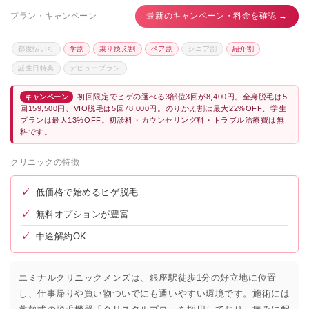
プラン・キャンペーン
最新のキャンペーン・料金を確認 →
都度払い可
学割
乗り換え割
ペア割
シニア割
紹介割
誕生日特典
デビュープラン
初回限定でヒゲの選べる3部位3回が8,400円。全身脱毛は5
キャンペーン
回159,500円、VIO脱毛は5回78,000円。のりかえ割は最大22%OFF、学生
プランは最大13%OFF。初診料・カウンセリング料・トラブル治療費は無
料です。
クリニックの特徴
✓
低価格で始めるヒゲ脱毛
✓
無料オプションが豊富
✓
中途解約OK
エミナルクリニックメンズは、銀座駅徒歩1分の好立地に位置
し、仕事帰りや買い物ついでにも通いやすい環境です。施術には