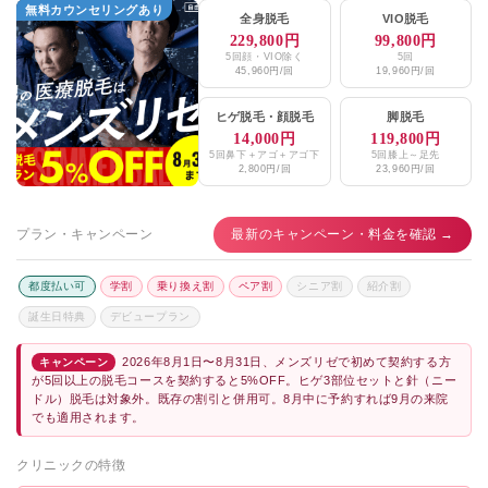
無料カウンセリングあり
全身脱毛
VIO脱毛
229,800円
99,800円
5回顔・VIO除く
5回
45,960円/回
19,960円/回
ヒゲ脱毛
・
顔脱毛
脚脱毛
14,000円
119,800円
5回鼻下＋アゴ＋アゴ下
5回膝上～足先
2,800円/回
23,960円/回
プラン・キャンペーン
最新のキャンペーン・料金を確認 →
都度払い可
学割
乗り換え割
ペア割
シニア割
紹介割
誕生日特典
デビュープラン
2026年8月1日〜8月31日、メンズリゼで初めて契約する方
キャンペーン
が5回以上の脱毛コースを契約すると5%OFF。ヒゲ3部位セットと針（ニー
ドル）脱毛は対象外。既存の割引と併用可。8月中に予約すれば9月の来院
でも適用されます。
クリニックの特徴