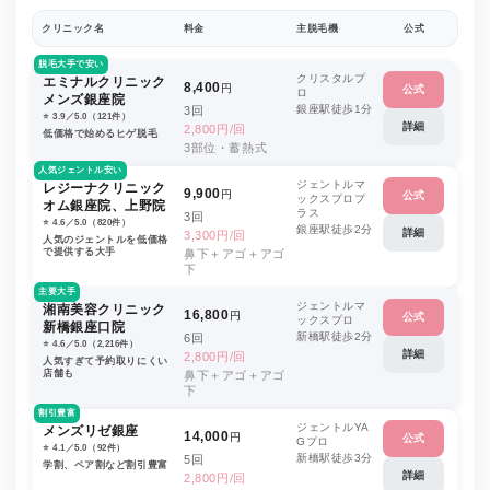
クリニック名
料金
主脱毛機
公式
脱毛大手で安い
クリスタルプ
エミナルクリニック
8,400
円
公式
ロ
メンズ銀座院
銀座駅徒歩1分
3回
⭐️ 3.9／5.0（121件）
詳細
2,800円/回
低価格で始めるヒゲ脱毛
3部位・蓄熱式
人気ジェントル安い
ジェントルマ
レジーナクリニック
9,900
円
公式
ックスプロプ
オム銀座院、上野院
ラス
3回
⭐️ 4.6／5.0（820件）
銀座駅徒歩2分
詳細
3,300円/回
人気のジェントルを低価格
で提供する大手
鼻下＋アゴ＋アゴ
下
主要大手
ジェントルマ
湘南美容クリニック
16,800
円
公式
ックスプロ
新橋銀座口院
新橋駅徒歩2分
6回
⭐️ 4.6／5.0（2,216件）
詳細
2,800円/回
人気すぎて予約取りにくい
店舗も
鼻下＋アゴ＋アゴ
下
割引豊富
ジェントルYA
メンズリゼ銀座
14,000
円
公式
Gプロ
⭐️ 4.1／5.0（92件）
新橋駅徒歩3分
5回
学割、ペア割など割引豊富
詳細
2,800円/回