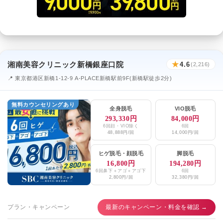
湘南美容クリニック新橋銀座口院
★
4.6
(2,216)
📍 東京都港区新橋1-12-9 A-PLACE新橋駅前9F(新橋駅徒歩2分)
無料カウンセリングあり
全身脱毛
VIO脱毛
293,330円
84,000円
6回顔・VIO除く
6回
48,888円/回
14,000円/回
ヒゲ脱毛
・
顔脱毛
脚脱毛
16,800円
194,280円
6回鼻下＋アゴ＋アゴ下
6回
2,800円/回
32,380円/回
プラン・キャンペーン
最新のキャンペーン・料金を確認 →