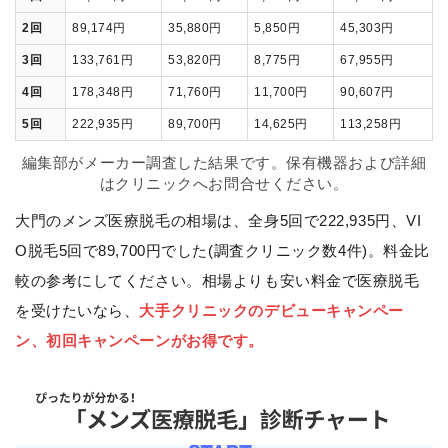
2回
89,174円
35,880円
5,850円
45,303円
3回
133,761円
53,820円
8,775円
67,955円
4回
178,348円
71,760円
11,700円
90,607円
5回
222,935円
89,700円
14,625円
113,258円
編集部がメーカー調査した結果です。保有機器および詳細
はクリニックへお問合せください。
大門のメンズ医療脱毛の相場は、全身5回で222,935円、VI
O脱毛5回で89,700円でした(調査クリニック数4件)。料金比
較の参考にしてください。相場よりも安い料金で医療脱毛
を受けたいなら、
大手クリニックのデビューキャンペー
ン、初回キャンペーンがお得です。