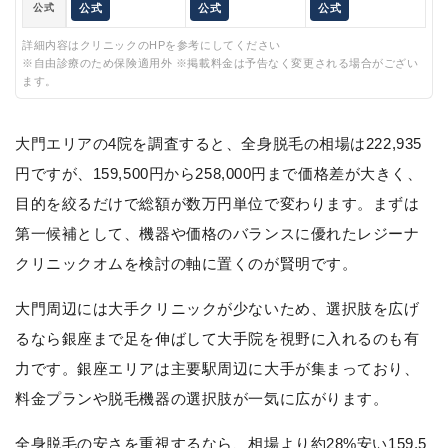
公式
公式
公式
公式
詳細内容はクリニックのHPを参考にしてください
※自由診療のため保険適用外 ※掲載料金は予告なく変更される場合がござい
ます。
大門エリアの4院を調査すると、全身脱毛の相場は222,935
円ですが、159,500円から258,000円まで価格差が大きく、
目的を絞るだけで総額が数万円単位で変わります。まずは
第一候補として、機器や価格のバランスに優れたレジーナ
クリニックオムを検討の軸に置くのが賢明です。
大門周辺には大手クリニックが少ないため、選択肢を広げ
るなら銀座まで足を伸ばして大手院を視野に入れるのも有
力です。銀座エリアは主要駅周辺に大手が集まっており、
料金プランや脱毛機器の選択肢が一気に広がります。
全身脱毛の安さを重視するなら、相場より約28%安い159,5