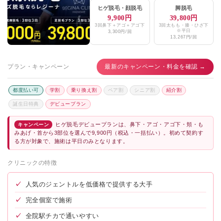
ヒゲ脱毛
・
顔脱毛
脚脱毛
9,900円
39,800円
3回鼻下＋アゴ＋アゴ下
3回太もも・膝・ひざ下
※平日
3,300円/回
13,267円/回
プラン・キャンペーン
最新のキャンペーン・料金を確認 →
都度払い可
学割
乗り換え割
ペア割
シニア割
紹介割
誕生日特典
デビュープラン
ヒゲ脱毛デビュープランは、鼻下・アゴ・アゴ下・頬・も
キャンペーン
みあげ・首から3部位を選んで9,900円（税込・一括払い）。初めて契約す
る方が対象で、施術は平日のみとなります。
クリニックの特徴
✓
人気のジェントルを低価格で提供する大手
✓
完全個室で施術
✓
全院駅チカで通いやすい