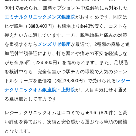
00円で始められ、無料オプションや中途解約にも対応した
エミナルクリニックメンズ銀座院
がおすすめです。同院は
ヒゲ脱毛（3回8,400円）も相場より約43%安く、コストを
抑えたい方に適しています。一方、脱毛効果と痛みの対策
を重視するなら
メンズリゼ銀座
が最適で、2種類の麻酔と追
加照射半額保証により、打ち漏れや痛みの不安を軽減しな
がら全身5回（229,800円）を進められます。また、足脱毛
を検討中なら、完全個室かつ駅チカの環境で人気のジェン
トルシリーズを低価格（3回39,800円）で受けられる
レジー
ナクリニックオム銀座院・上野院
が、人目を気にせず通え
る選択肢として有力です。
レジーナクリニックオムは口コミでも★4.6（820件）と高
い評価を得ており、実績と安心感から選ぶなら筆頭の候補
となります。