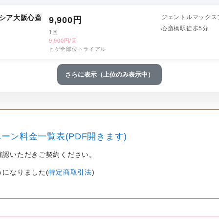
シア大阪心斎
ジェントルマックス
9,900
円
心斎橋駅徒歩5分
1回
9,900円/回
ヒゲ全部位トライアル
さらに表示（上位のみ表示中）
ーン料金一覧表(PDF開きます)
確認いただきご契約ください。
うになりました(
特定商取引法
)