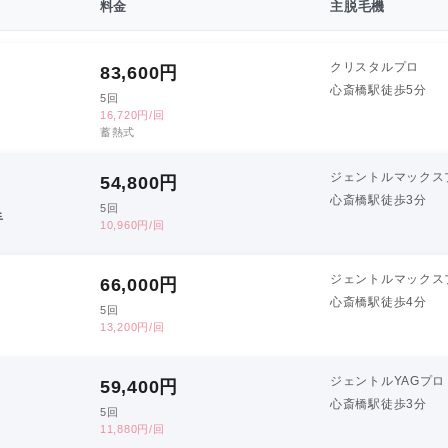
料金
主脱毛機
クリスタルプロ
83,600
円
心斎橋駅徒歩5分
5回
16,720円/回
蓄熱式
ジェントルマックス
54,800
円
心斎橋駅徒歩3分
5回
手
10,960円/回
ジェントルマックス
66,000
円
心斎橋駅徒歩4分
5回
13,200円/回
ジェントルYAGプロ
59,400
円
心斎橋駅徒歩3分
5回
11,880円/回