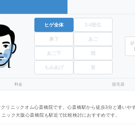
ヒゲ全体
3-4部位
鼻下
あご
ジ
あご下
頬
もみあげ
首
料金
脱毛器
ナクリニックオム心斎橋院です。心斎橋駅から徒歩3分と通いや
リニック大阪心斎橋院も駅近で比較検討におすすめです。