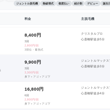
ジェントル脱毛機
熱破壊式
都度払い
紹介割
デビュー
誕生
料金
主脱毛機
クリスタルプロ
8,400
円
心斎橋駅徒歩5分
3回
2,800円/回
3部位・蓄熱式
ジェントルマックス
9,900
円
心斎橋駅徒歩3分
3回
手
3,300円/回
鼻下＋アゴ＋アゴ下
ジェントルマックス
16,800
円
心斎橋駅徒歩4分
6回
2,800円/回
鼻下＋アゴ＋アゴ下