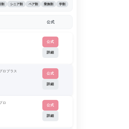
日割
シニア割
ペア割
乗換割
学割
公式
公式
詳細
プロプラス
公式
詳細
プロ
公式
詳細