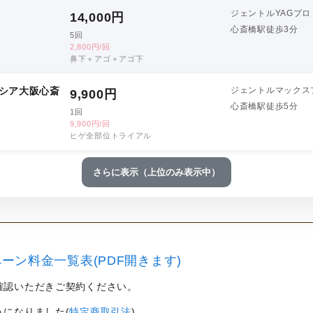
ジェントルYAGプロ
14,000
円
心斎橋駅徒歩3分
5回
2,800円/回
鼻下＋アゴ＋アゴ下
シア大阪心斎
ジェントルマックス
9,900
円
心斎橋駅徒歩5分
1回
9,900円/回
ヒゲ全部位トライアル
さらに表示（上位のみ表示中）
ーン料金一覧表(PDF開きます)
確認いただきご契約ください。
うになりました(
特定商取引法
)