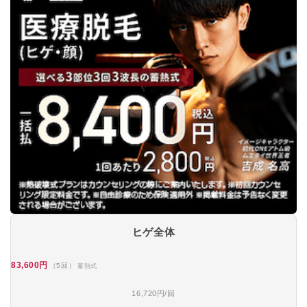
ヒゲ全体
83,600円
（5回）
蓄熱式
16,720円/回