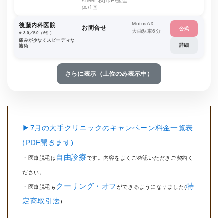
sheet:秋田/F/髭全
体/1回
MotusAX
後藤内科医院
お問合せ
公式
大曲駅車6分
⭐️ 3.0／5.0（6件）
痛みが少なくスピーディな
詳細
施術
さらに表示（上位のみ表示中）
▶7月の大手クリニックのキャンペーン料金一覧表
(PDF開きます)
自由診療
・医療脱毛は
です。内容をよくご確認いただきご契約く
ださい。
クーリング・オフ
特
・医療脱毛も
ができるようになりました(
定商取引法
)