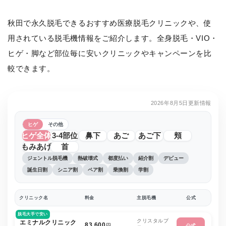
秋田で永久脱毛できるおすすめ医療脱毛クリニックや、使
用されている脱毛機情報をご紹介します。全身脱毛・VIO・
ヒゲ・脚など部位毎に安いクリニックやキャンペーンを比
較できます。
2026年8月5日更新情報
ヒゲ
その他
ヒゲ全体
3-4部位
鼻下
あご
あご下
頬
もみあげ
首
ジェントル脱毛機
熱破壊式
都度払い
紹介割
デビュー
誕生日割
シニア割
ペア割
乗換割
学割
クリニック名
料金
主脱毛機
公式
脱毛大手で安い
クリスタルプ
エミナルクリニック
83,600
円
公式