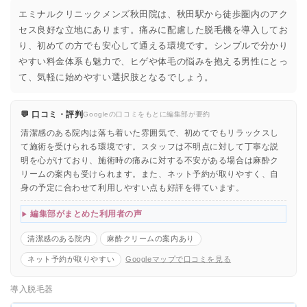
エミナルクリニックメンズ秋田院は、秋田駅から徒歩圏内のアク
セス良好な立地にあります。痛みに配慮した脱毛機を導入してお
り、初めての方でも安心して通える環境です。シンプルで分かり
やすい料金体系も魅力で、ヒゲや体毛の悩みを抱える男性にとっ
て、気軽に始めやすい選択肢となるでしょう。
💬 口コミ・評判
Googleの口コミをもとに編集部が要約
清潔感のある院内は落ち着いた雰囲気で、初めてでもリラックスし
て施術を受けられる環境です。スタッフは不明点に対して丁寧な説
明を心がけており、施術時の痛みに対する不安がある場合は麻酔ク
リームの案内も受けられます。また、ネット予約が取りやすく、自
身の予定に合わせて利用しやすい点も好評を得ています。
編集部がまとめた利用者の声
清潔感のある院内
麻酔クリームの案内あり
ネット予約が取りやすい
Googleマップで口コミを見る
導入脱毛器