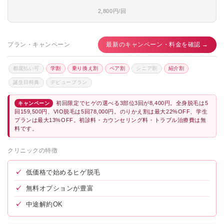
2,800円/回
プラン・キャンペーン
最新のキャンペーン・料金を確認 →
都度払い可
学割
乗り換え割
ペア割
シニア割
紹介割
誕生日特典
デビュープラン
初回限定でヒゲの選べる3部位3回が8,400円。全身脱毛は5
キャンペーン
回159,500円、VIO脱毛は5回78,000円。のりかえ割は最大22%OFF、学生
プランは最大13%OFF。初診料・カウンセリング料・トラブル治療費は無
料です。
クリニックの特徴
✓
低価格で始めるヒゲ脱毛
✓
無料オプションが豊富
✓
中途解約OK