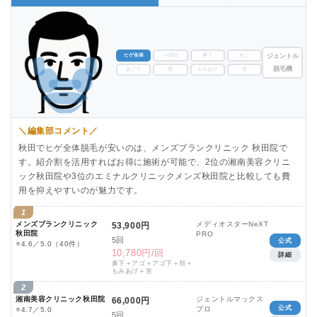
ヒゲ全体
3-4部位
鼻下
あご
ジェントル
脱毛機
あご下
頬
もみあげ
首
＼編集部コメント／
秋田でヒゲ全体脱毛が安いのは、メンズブランクリニック 秋田院で
す。紹介割を活用すればお得に施術が可能で、2位の湘南美容クリニ
ック秋田院や3位のエミナルクリニックメンズ秋田院と比較しても費
用を抑えやすいのが魅力です。
1
メンズブランクリニック
メディオスターNeXT
53,900円
秋田院
PRO
5回
公式
⭐
4.6／5.0
（40件）
10,780円/回
詳細
鼻下＋アゴ＋アゴ下＋頬＋
もみあげ＋首
2
湘南美容クリニック秋田院
ジェントルマックス
66,000円
公式
プロ
⭐
4.7／5.0
5回