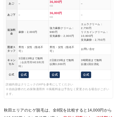
36,000円
あご
–
–
6回
36,000円
あご下
–
–
6回
エムラクリーム：
強力麻酔クリーム：
2,750円
追加料
麻酔：2,000円
980円
リドカインクリーム：
金
笑気麻酔：2,000円
10,800円
笑気麻酔：2,750円
照射ス
男性・女性（指名不
男性・女性（指名不
お問い合せ
タッフ
可）
可）
3日前13時まで無料
キャン
2日前23時まで無料
3時間前まで無料
（会員専用WEB利用
セル
以降3,000円
以後1回分消化
時）
公式
公式
公式
公式
詳細内容はクリニックのHPを参考にしてください
※自由診療のため保険適用外 ※掲載料金は予告なく変更される場合がござい
ます。
秋田エリアのヒゲ脱毛は、全8院を比較すると14,000円から