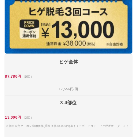
ヒゲ全体
87,780円
（5回）
17,556円/回
3-4部位
13,000円
（3回）
※初回限定クーポン適用価格(通常価格38,000円)鼻下＋アゴ＋アゴ下：ヒゲ脱毛オーダーメイド