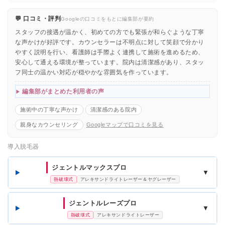
💬 口コミ・評判
Googleの口コミをもとに編集部が要約
スタッフの接遇が温かく、初めての方でも緊張が和らぐような丁寧
な声かけが好評です。カウンセラーは不明点に対して笑顔で分かり
やすく説明を行い、看護師は手際よく連携して施術を進めるため、
安心して通える環境が整っています。院内は清潔感があり、スタッ
フ同士の温かい対応が穏やかな雰囲気を作っています。
編集部がまとめた利用者の声
施術中の丁寧な声かけ
清潔感のある院内
親身なカウンセリング
Googleマップで口コミを見る
導入脱毛器
ジェントルマックスプロ
▼
熱破壊式
アレキサンドライトレーザー＆ヤグレーザー
ジェントルレーズプロ
▼
熱破壊式
アレキサンドライトレーザー