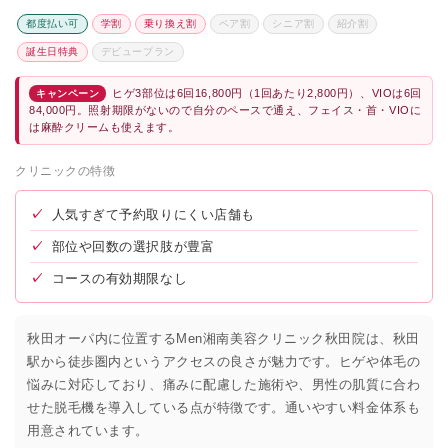
都度払い可
学割
乗り換え割
ペア割
シニア割
紹介割
誕生日特典
デビュープラン
ヒゲ3部位は6回16,800円（1回あたり2,800円）、VIOは6回
キャンペーン
84,000円。照射期限がないので自分のペースで通え、フェイス・首・VIOに
は麻酔クリームも使えます。
クリニックの特徴
✓
人気すぎて予約取りにくい店舗も
✓
部位や回数の選択肢が豊富
✓
コースの有効期限なし
秋田オーパ内に位置するMen湘南美容クリニック秋田院は、秋田
駅から徒歩圏内というアクセスの良さが魅力です。ヒゲや体毛の
悩みに対応しており、痛みに配慮した施術や、男性の肌質に合わ
せた脱毛機を導入している点が特徴です。通いやすい料金体系も
用意されています。