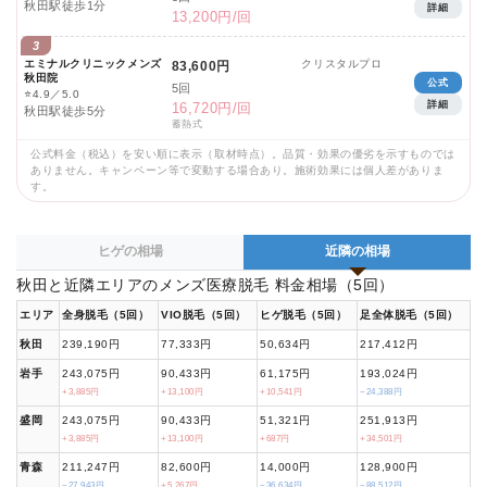
秋田駅徒歩1分
詳細
13,200円/回
3
エミナルクリニックメンズ
クリスタルプロ
83,600円
秋田院
公式
5回
⭐
4.9／5.0
詳細
16,720円/回
秋田駅徒歩5分
蓄熱式
公式料金（税込）を安い順に表示（取材時点）。品質・効果の優劣を示すものでは
ありません。キャンペーン等で変動する場合あり。施術効果には個人差がありま
す。
ヒゲの相場
近隣の相場
秋田と近隣エリアのメンズ医療脱毛 料金相場（5回）
エリア
全身脱毛（5回）
VIO脱毛（5回）
ヒゲ脱毛（5回）
足全体脱毛（5回）
秋田
239,190円
77,333円
50,634円
217,412円
岩手
243,075円
90,433円
61,175円
193,024円
+3,885円
+13,100円
+10,541円
−24,388円
盛岡
243,075円
90,433円
51,321円
251,913円
+3,885円
+13,100円
+687円
+34,501円
青森
211,247円
82,600円
14,000円
128,900円
−27,943円
+5,267円
−36,634円
−88,512円