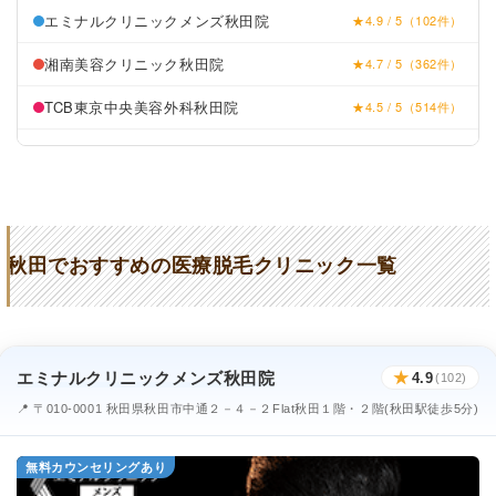
エミナルクリニックメンズ秋田院
★4.9 / 5（102件）
湘南美容クリニック秋田院
★4.7 / 5（362件）
TCB東京中央美容外科秋田院
★4.5 / 5（514件）
AdeBクリニック
★4.6 / 5（251件）
医療法人清話会秋田形成外科
★4.7 / 5（15件）
皮膚科岡田医院
★2.6 / 5（62件）
秋田でおすすめの医療脱毛クリニック一覧
後藤内科医院
★3.0 / 5（6件）
あきた美容クリニック
★4.2 / 5（24件）
メンズブランクリニック 秋田院
★4.6 (40件)
エミナルクリニックメンズ秋田院
★
4.9
(102)
📍 〒010-0001 秋田県秋田市中通２－４－２Flat秋田１階・２階(秋田駅徒歩5分)
無料カウンセリングあり