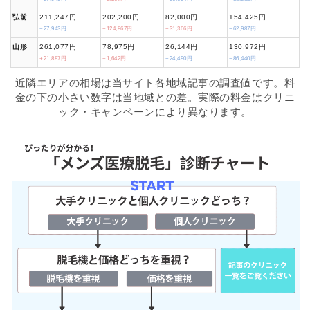
弘前
211,247円
202,200円
82,000円
154,425円
−27,943円
+124,867円
+31,366円
−62,987円
山形
261,077円
78,975円
26,144円
130,972円
+21,887円
+1,642円
−24,490円
−86,440円
近隣エリアの相場は当サイト各地域記事の調査値です。料
金の下の小さい数字は当地域との差。実際の料金はクリニ
ック・キャンペーンにより異なります。