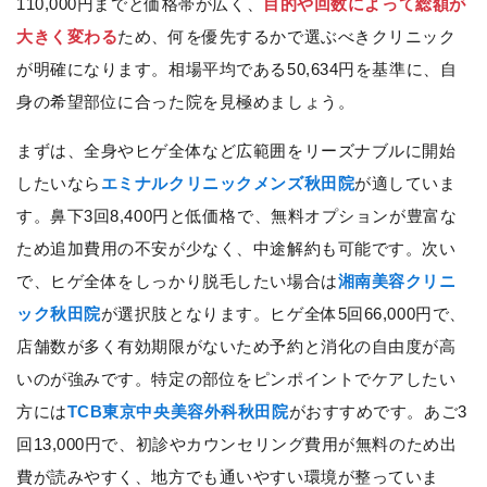
110,000円までと価格帯が広く、
目的や回数によって総額が
大きく変わる
ため、何を優先するかで選ぶべきクリニック
が明確になります。相場平均である50,634円を基準に、自
身の希望部位に合った院を見極めましょう。
まずは、全身やヒゲ全体など広範囲をリーズナブルに開始
したいなら
エミナルクリニックメンズ秋田院
が適していま
す。鼻下3回8,400円と低価格で、無料オプションが豊富な
ため追加費用の不安が少なく、中途解約も可能です。次い
で、ヒゲ全体をしっかり脱毛したい場合は
湘南美容クリニ
ック秋田院
が選択肢となります。ヒゲ全体5回66,000円で、
店舗数が多く有効期限がないため予約と消化の自由度が高
いのが強みです。特定の部位をピンポイントでケアしたい
方には
TCB東京中央美容外科秋田院
がおすすめです。あご3
回13,000円で、初診やカウンセリング費用が無料のため出
費が読みやすく、地方でも通いやすい環境が整っていま