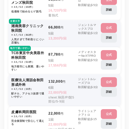
ロ
メンズ秋田院
秋田駅徒歩5分
5回
⭐️ 4.9／5.0（102件）
詳細
16,720円/回
低価格で始めるヒゲ脱毛
蓄熱式
主要大手
ジェントルマ
湘南美容クリニック
66,000
円
公式
ックスプロ
秋田院
秋田駅徒歩1分
5回
⭐️ 4.7／5.0（362件）
詳細
13,200円/回
人気すぎて予約取りにくい
店舗も
地方で通いやすい
メディオスタ
TCB東京中央美容外
87,780
円
公式
ーNeXTPRO
科秋田院
秋田駅徒歩5分
5回
⭐️ 4.5／5.0（514件）
詳細
17,556円/回
地方都市にも展開、通いや
すい
ジェントルレ
医療法人清話会秋田
132,000
円
公式
ーズプロ
形成外科
秋田駅徒歩3分
6回
⭐️ 4.7／5.0（15件）
詳細
22,000円/回
駅チカ、アクセス抜群で通
いやすい
sheet:秋田/P/髭5
部位/5-9回
ライトシェア
皮膚科岡田医院
22,000
円
公式
クアトロ
⭐️ 2.6／5.0（62件）
秋田駅徒歩15
1回
完全個室制で安心して通え
分
詳細
る
22,000円/回