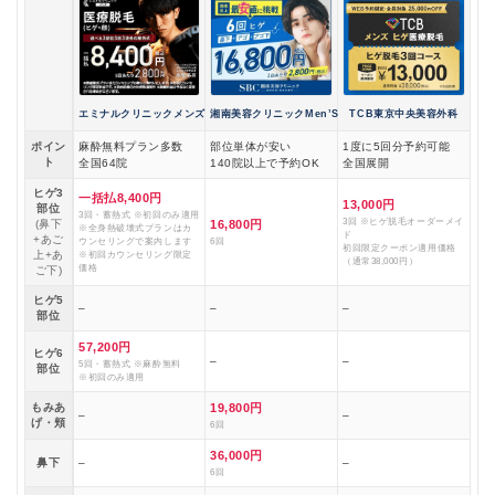
エミナルクリニックメンズ
湘南美容クリニックMen’S
TCB東京中央美容外科
ポイン
麻酔無料プラン多数
部位単体が安い
1度に5回分予約可能
ト
全国64院
140院以上で予約OK
全国展開
ヒゲ3
一括払8,400円
13,000円
部位
3回・蓄熱式 ※初回のみ適用
3回 ※ヒゲ脱毛オーダーメイ
(鼻下
16,800円
※全身熱破壊式プランはカ
ド
+あご
ウンセリングで案内します
6回
初回限定クーポン適用価格
上+あ
※初回カウンセリング限定
（通常38,000円）
価格
ご下)
ヒゲ5
–
–
–
部位
57,200円
ヒゲ6
–
–
5回・蓄熱式 ※麻酔無料
部位
※初回のみ適用
もみあ
19,800円
–
–
げ・頬
6回
36,000円
鼻下
–
–
6回