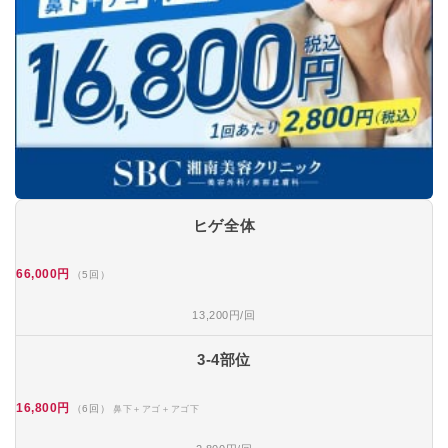
ヒゲ全体
66,000円
（5回）
13,200円/回
3-4部位
16,800円
（6回）
鼻下＋アゴ＋アゴ下