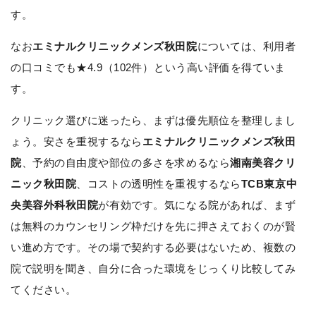
す。
なお
エミナルクリニックメンズ秋田院
については、利用者
の口コミでも★4.9（102件）という高い評価を得ていま
す。
クリニック選びに迷ったら、まずは優先順位を整理しまし
ょう。安さを重視するなら
エミナルクリニックメンズ秋田
院
、予約の自由度や部位の多さを求めるなら
湘南美容クリ
ニック秋田院
、コストの透明性を重視するなら
TCB東京中
央美容外科秋田院
が有効です。気になる院があれば、まず
は無料のカウンセリング枠だけを先に押さえておくのが賢
い進め方です。その場で契約する必要はないため、複数の
院で説明を聞き、自分に合った環境をじっくり比較してみ
てください。