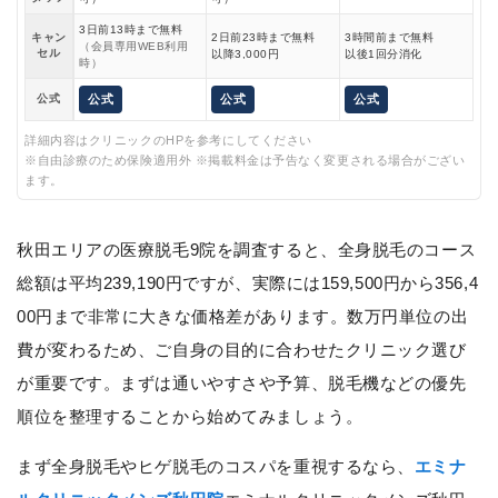
3日前13時まで無料
キャン
2日前23時まで無料
3時間前まで無料
（会員専用WEB利用
セル
以降3,000円
以後1回分消化
時）
公式
公式
公式
公式
詳細内容はクリニックのHPを参考にしてください
※自由診療のため保険適用外 ※掲載料金は予告なく変更される場合がござい
ます。
秋田エリアの医療脱毛9院を調査すると、全身脱毛のコース
総額は平均239,190円ですが、実際には159,500円から356,4
00円まで非常に大きな価格差があります。数万円単位の出
費が変わるため、ご自身の目的に合わせたクリニック選び
が重要です。まずは通いやすさや予算、脱毛機などの優先
順位を整理することから始めてみましょう。
まず全身脱毛やヒゲ脱毛のコスパを重視するなら、
エミナ