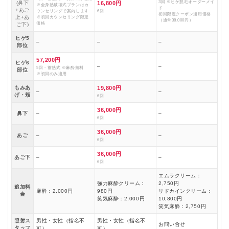
3回 ※ヒゲ脱毛オーダーメイ
(鼻下
16,800円
※全身熱破壊式プランはカ
ド
+あご
ウンセリングで案内します
6回
初回限定クーポン適用価格
上+あ
※初回カウンセリング限定
（通常38,000円）
価格
ご下)
ヒゲ5
–
–
–
部位
57,200円
ヒゲ6
–
–
5回・蓄熱式 ※麻酔無料
部位
※初回のみ適用
もみあ
19,800円
–
–
げ・頬
6回
36,000円
鼻下
–
–
6回
36,000円
あご
–
–
6回
36,000円
あご下
–
–
6回
エムラクリーム：
強力麻酔クリーム：
2,750円
追加料
麻酔：2,000円
980円
リドカインクリーム：
金
笑気麻酔：2,000円
10,800円
笑気麻酔：2,750円
照射ス
男性・女性（指名不
男性・女性（指名不
お問い合せ
タッフ
可）
可）