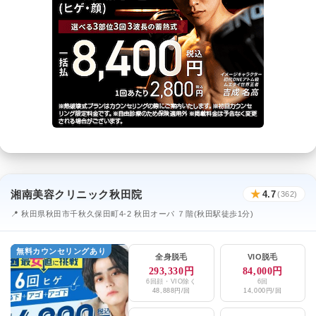
湘南美容クリニック秋田院
★
4.7
(362)
📍 秋田県秋田市千秋久保田町4-2 秋田オーパ ７階(秋田駅徒歩1分)
無料カウンセリングあり
全身脱毛
VIO脱毛
293,330円
84,000円
6回顔・VIO除く
6回
48,888円/回
14,000円/回