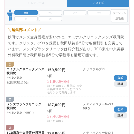
♀ レディース
♂ メンズ
全身
VIO
ひげ
ワキ
ジェントル
脱毛機
脚
腕
＼編集部コメント／
秋田でメンズ全身脱毛が安いのは、エミナルクリニックメンズ秋田院
です。クリスタルプロを採用し秋田駅徒歩5分で各種割引も充実して
います。メンズブランクリニックは紹介割があり、TCB東京中央美容
外科秋田院は秋田駅徒歩5分で学割等も活用可能です。
1
エミナルクリニックメンズ
クリスタルプロ
159,500円
秋田院
5回
⭐
4.9／5.0
公式
31,900円/回
秋田駅徒歩5分
詳細
顔・VIO除く、蓄熱式 ※全
身熱破壊式プランはカウン
セリングで案内します
2
メンズブランクリニック
メディオスターNeXT
187,000円
秋田院
PRO
公式
5回
⭐
4.6／5.0
（40件）
詳細
37,400円/回
顔・VIO除く
3
TCB東京中央美容外科秋田
メディオスターNeXT
198,000円