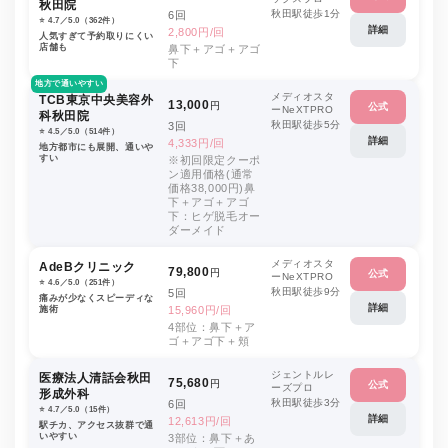
秋田院
秋田駅徒歩1分
6回
⭐️ 4.7／5.0（362件）
詳細
2,800円/回
人気すぎて予約取りにくい
店舗も
鼻下＋アゴ＋アゴ
下
地方で通いやすい
メディオスタ
TCB東京中央美容外
13,000
円
公式
ーNeXTPRO
科秋田院
秋田駅徒歩5分
3回
⭐️ 4.5／5.0（514件）
詳細
4,333円/回
地方都市にも展開、通いや
すい
※初回限定クーポ
ン適用価格(通常
価格38,000円)鼻
下＋アゴ＋アゴ
下：ヒゲ脱毛オー
ダーメイド
メディオスタ
AdeBクリニック
79,800
円
公式
ーNeXTPRO
⭐️ 4.6／5.0（251件）
秋田駅徒歩9分
5回
痛みが少なくスピーディな
詳細
施術
15,960円/回
4部位：鼻下＋ア
ゴ＋アゴ下＋頬
ジェントルレ
医療法人清話会秋田
75,680
円
公式
ーズプロ
形成外科
秋田駅徒歩3分
6回
⭐️ 4.7／5.0（15件）
詳細
12,613円/回
駅チカ、アクセス抜群で通
いやすい
3部位：鼻下＋あ