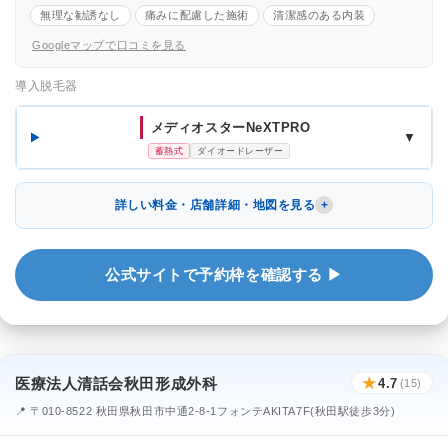
無理な勧誘なし
痛みに配慮した施術
清潔感のある内装
Googleマップで口コミを見る
導入脱毛器
メディオスターNeXTPRO
▼
蓄熱式
ダイオードレーザー
詳しい料金・店舗詳細・地図を見る
公式サイトで予約枠を確認する ▶
医療法人清話会秋田形成外科
★
4.7
(15)
📍 〒010-8522 秋田県秋田市中通2-8-1フォンテAKITA7F(秋田駅徒歩3分)