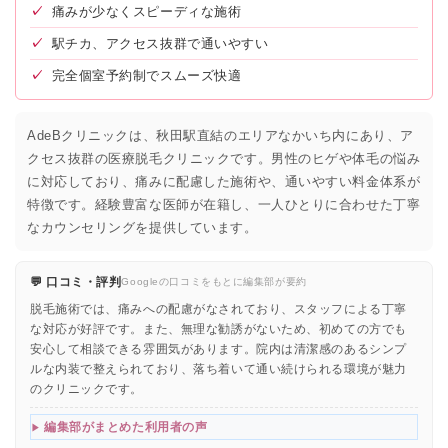
✓
痛みが少なくスピーディな施術
✓
駅チカ、アクセス抜群で通いやすい
✓
完全個室予約制でスムーズ快適
AdeBクリニックは、秋田駅直結のエリアなかいち内にあり、ア
クセス抜群の医療脱毛クリニックです。男性のヒゲや体毛の悩み
に対応しており、痛みに配慮した施術や、通いやすい料金体系が
特徴です。経験豊富な医師が在籍し、一人ひとりに合わせた丁寧
なカウンセリングを提供しています。
💬 口コミ・評判
Googleの口コミをもとに編集部が要約
脱毛施術では、痛みへの配慮がなされており、スタッフによる丁寧
な対応が好評です。また、無理な勧誘がないため、初めての方でも
安心して相談できる雰囲気があります。院内は清潔感のあるシンプ
ルな内装で整えられており、落ち着いて通い続けられる環境が魅力
のクリニックです。
編集部がまとめた利用者の声