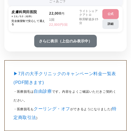
ご＋あご下
ライトシェア
皮膚科岡田医院
22,000
円
公式
クアトロ
⭐️ 2.6／5.0（62件）
秋田駅徒歩15
1回
完全個室制で安心して通え
分
詳細
る
22,000円/回
さらに表示（上位のみ表示中）
▶7月の大手クリニックのキャンペーン料金一覧表
(PDF開きます)
自由診療
・医療脱毛は
です。内容をよくご確認いただきご契約く
ださい。
クーリング・オフ
特
・医療脱毛も
ができるようになりました(
定商取引法
)