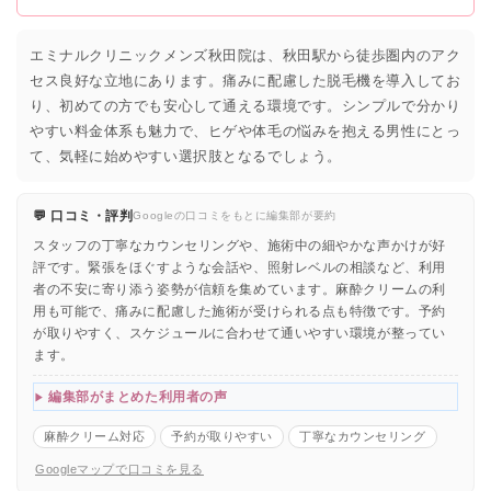
エミナルクリニックメンズ秋田院は、秋田駅から徒歩圏内のアク
セス良好な立地にあります。痛みに配慮した脱毛機を導入してお
り、初めての方でも安心して通える環境です。シンプルで分かり
やすい料金体系も魅力で、ヒゲや体毛の悩みを抱える男性にとっ
て、気軽に始めやすい選択肢となるでしょう。
💬 口コミ・評判
Googleの口コミをもとに編集部が要約
スタッフの丁寧なカウンセリングや、施術中の細やかな声かけが好
評です。緊張をほぐすような会話や、照射レベルの相談など、利用
者の不安に寄り添う姿勢が信頼を集めています。麻酔クリームの利
用も可能で、痛みに配慮した施術が受けられる点も特徴です。予約
が取りやすく、スケジュールに合わせて通いやすい環境が整ってい
ます。
編集部がまとめた利用者の声
麻酔クリーム対応
予約が取りやすい
丁寧なカウンセリング
Googleマップで口コミを見る