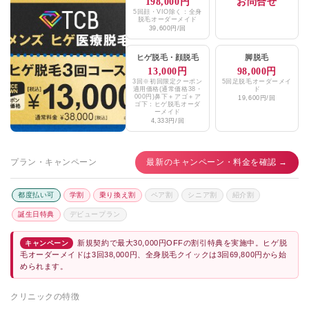
198,000円
お問合せ
5回顔・VIO除く：全身
脱毛オーダーメイド
39,600円/回
ヒゲ脱毛
・
顔脱毛
脚脱毛
13,000円
98,000円
3回※初回限定クーポン
5回足脱毛オーダーメイ
適用価格(通常価格38・
ド
000円)鼻下＋アゴ＋ア
19,600円/回
ゴ下：ヒゲ脱毛オーダ
ーメイド
4,333円/回
プラン・キャンペーン
最新のキャンペーン・料金を確認 →
都度払い可
学割
乗り換え割
ペア割
シニア割
紹介割
誕生日特典
デビュープラン
新規契約で最大30,000円OFFの割引特典を実施中。ヒゲ脱
キャンペーン
毛オーダーメイドは3回38,000円、全身脱毛クイックは3回69,800円から始
められます。
クリニックの特徴