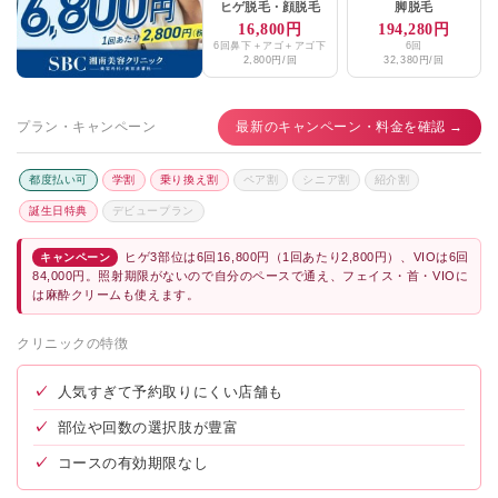
ヒゲ脱毛
・
顔脱毛
脚脱毛
16,800円
194,280円
6回鼻下＋アゴ＋アゴ下
6回
2,800円/回
32,380円/回
プラン・キャンペーン
最新のキャンペーン・料金を確認 →
都度払い可
学割
乗り換え割
ペア割
シニア割
紹介割
誕生日特典
デビュープラン
ヒゲ3部位は6回16,800円（1回あたり2,800円）、VIOは6回
キャンペーン
84,000円。照射期限がないので自分のペースで通え、フェイス・首・VIOに
は麻酔クリームも使えます。
クリニックの特徴
✓
人気すぎて予約取りにくい店舗も
✓
部位や回数の選択肢が豊富
✓
コースの有効期限なし