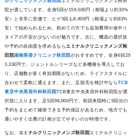
ルクリニックメンズ秋田院
エミナルクリニックメンズ秋田
院が適しています。全身5回が159,500円（相場より約33%
安）と非常に安価で、ヒゲ3回も8,400円（相場より約83%
安）で始められるため、初めての方でも追加費用や途中リ
タイアの不安が少ないのが魅力です。次に、機器の選択肢
や予約の自由度を求めるなら
エミナルクリニックメンズ秋
田院
湘南美容クリニック秋田院
がおすすめです。全身6回29
3,330円で、ジェントルシリーズなど多機種を導入してお
り、店舗数が多く有効期限がないため、ライフスタイルに
合わせて柔軟に通えます。また、足脱毛を検討中なら
TCB
東京中央美容外科秋田院
TCB東京中央美容外科秋田院が選
択肢に入ります。足5回98,000円で、初回来院時に5回分の
予約をまとめて確保できる予約保証があるため、地方でも
通いやすく出費の計画が立てやすいのが特徴です。
なお、
エミナルクリニックメンズ秋田院
エミナルクリニッ