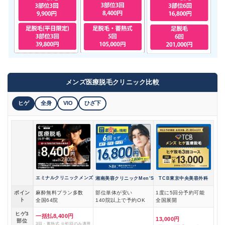
メンズ医療脱毛クリニック比較
ヒゲ
全身
VIO
ひざ下
エミナルクリニックメンズ
湘南美容クリニックMen’S
TCB東京中央美容外科
ポイン
麻酔無料プラン多数
部位単体が安い
1度に5回分予約可能
ト
全国64院
140院以上で予約OK
全国展開
ヒゲ3
一括払8,400円
13,000円
部位
3回・蓄熱式 ※初回のみ適用