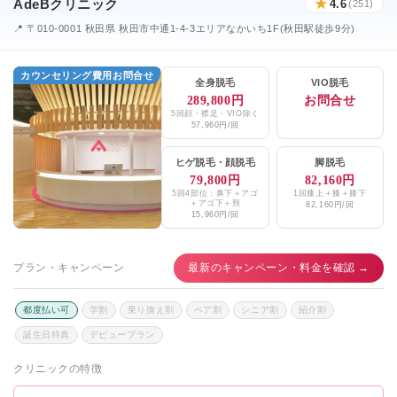
AdeBクリニック
★
4.6
(251)
📍 〒010-0001 秋田県 秋田市中通1-4-3エリアなかいち1F(秋田駅徒歩9分)
カウンセリング費用お問合せ
全身脱毛
VIO脱毛
289,800円
お問合せ
5回顔・襟足・VIO除く
57,960円/回
ヒゲ脱毛
・
顔脱毛
脚脱毛
79,800円
82,160円
5回4部位：鼻下＋アゴ
1回膝上＋膝＋膝下
＋アゴ下＋頬
82,160円/回
15,960円/回
プラン・キャンペーン
最新のキャンペーン・料金を確認 →
都度払い可
学割
乗り換え割
ペア割
シニア割
紹介割
誕生日特典
デビュープラン
クリニックの特徴