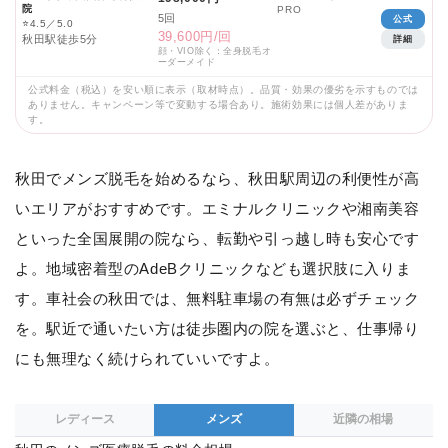
院
PRO
5回
公式
⭐
4.5／5.0
39,600円/回
秋田駅徒歩5分
詳細
顔・VIO除く：全身脱毛オ
ーダーメイド
公式料金（税込）を安い順に表示（取材時点）。品質・効果の優劣を示すものでは
ありません。キャンペーン等で変動する場合あり。施術効果には個人差がありま
す。
秋田でメンズ脱毛を始めるなら、秋田駅周辺の利便性が高
いエリアがおすすめです。エミナルクリニックや湘南美容
といった全国展開の院なら、転勤や引っ越し時も安心です
よ。地域密着型のAdeBクリニックなども選択肢に入りま
す。車社会の秋田では、無料駐車場の有無は必ずチェック
を。駅近で通いたい方は徒歩圏内の院を選ぶと、仕事帰り
にも無理なく続けられていいですよ。
レディース
メンズ
近隣の相場