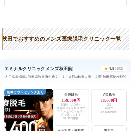
AdeBクリニック
★4.6 / 5（251件）
医療法人清話会秋田形成外科
★4.7 / 5（15件）
皮膚科岡田医院
★2.6 / 5（62件）
秋田でおすすめのメンズ医療脱毛クリニック一覧
後藤内科医院
★3.0 / 5（6件）
あきた美容クリニック
★4.2 / 5（24件）
メンズブランクリニック 秋田院
★4.6 (40件)
エミナルクリニックメンズ秋田院
★
4.9
(102)
📍 〒010-0001 秋田県秋田市中通２－４－２Flat秋田１階・２階(秋田駅徒歩5分)
無料カウンセリングあり
全身脱毛
VIO脱毛
159,500円
78,000円
5回顔・VIO除く
5回
蓄熱式※全身熱破壊式
蓄熱式
プランはカウンセリン
15,600円/回
グで案内します
31,900円/回
ヒゲ脱毛
・
顔脱毛
脚脱毛