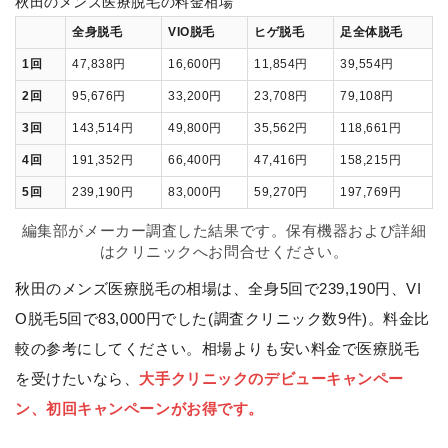
秋田のメンズ医療脱毛の料金相場
全身脱毛
VIO脱毛
ヒゲ脱毛
足全体脱毛
1回
47,838円
16,600円
11,854円
39,554円
2回
95,676円
33,200円
23,708円
79,108円
3回
143,514円
49,800円
35,562円
118,661円
4回
191,352円
66,400円
47,416円
158,215円
5回
239,190円
83,000円
59,270円
197,769円
編集部がメーカー調査した結果です。保有機器および詳細
はクリニックへお問合せください。
秋田のメンズ医療脱毛の相場は、全身5回で239,190円、VI
O脱毛5回で83,000円でした(調査クリニック数9件)。料金比
較の参考にしてください。相場よりも安い料金で医療脱毛
を受けたいなら、
大手クリニックのデビューキャンペー
ン、初回キャンペーンがお得です。