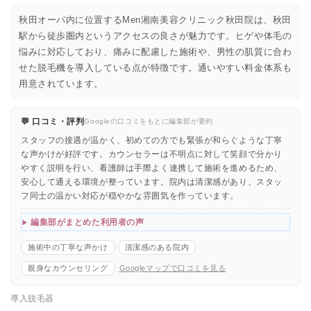
秋田オーパ内に位置するMen湘南美容クリニック秋田院は、秋田
駅から徒歩圏内というアクセスの良さが魅力です。ヒゲや体毛の
悩みに対応しており、痛みに配慮した施術や、男性の肌質に合わ
せた脱毛機を導入している点が特徴です。通いやすい料金体系も
用意されています。
💬 口コミ・評判
Googleの口コミをもとに編集部が要約
スタッフの接遇が温かく、初めての方でも緊張が和らぐような丁寧
な声かけが好評です。カウンセラーは不明点に対して笑顔で分かり
やすく説明を行い、看護師は手際よく連携して施術を進めるため、
安心して通える環境が整っています。院内は清潔感があり、スタッ
フ同士の温かい対応が穏やかな雰囲気を作っています。
編集部がまとめた利用者の声
施術中の丁寧な声かけ
清潔感のある院内
親身なカウンセリング
Googleマップで口コミを見る
導入脱毛器