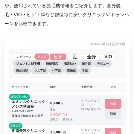
や、使用されている脱毛機情報をご紹介します。全身脱
毛・VIO・ヒゲ・脚など部位毎に安いクリニックやキャンペ
ーンを比較できます。
2026年8月5日更新情報
ヒゲ
足
全身
VIO
レディース
メンズ
ジェントル脱毛機
熱破壊式
都度払い
紹介割
デビュー
誕生日割
シニア割
ペア割
乗換割
学割
クリニック名
料金
主脱毛機
公式
脱毛大手で安い
クリスタルプ
エミナルクリニック
8,400
円
公式
ロ
メンズ秋田院
秋田駅徒歩5分
3回
⭐️ 4.9／5.0（102件）
詳細
2,800円/回
低価格で始めるヒゲ脱毛
3部位・蓄熱式
主要大手
ジェントルマ
湘南美容クリニック
16,800
円
公式
ックスプロ