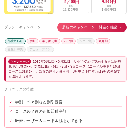
81,600円
9,800円
5回
5回
16,320円/回
1,960円/回
プラン・キャンペーン
最新のキャンペーン・料金を確認 →
都度払い可
学割
乗り換え割
ペア割
シニア割
紹介割
誕生日特典
デビュープラン
2026年8月1日〜8月31日、リゼで初めて契約する方は医療
キャンペーン
脱毛が5%OFF。対象は1回・5回・7回・9回コース（ニードル脱毛と10回
コースは対象外）。既存の割引と併用可。8月中に予約すれば9月の来院で
も適用されます。
クリニックの特徴
✓
学割、ペア割など割引豊富
✓
コース終了後の追加照射半額
✓
医療レーザー＆ニードル脱毛ができる