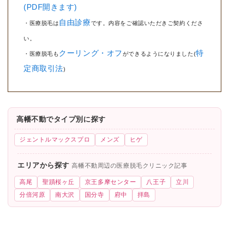
(PDF開きます)
自由診療
・医療脱毛は
です。内容をご確認いただきご契約くださ
い。
クーリング・オフ
特
・医療脱毛も
ができるようになりました(
定商取引法
)
高幡不動でタイプ別に探す
ジェントルマックスプロ
メンズ
ヒゲ
エリアから探す
高幡不動周辺の医療脱毛クリニック記事
高尾
聖蹟桜ヶ丘
京王多摩センター
八王子
立川
分倍河原
南大沢
国分寺
府中
拝島