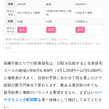
麻酔
3000円
無料
2000円〜
キャン
2営業日前20時まで無
webで前日まで無料
2日前まで無料
セル
料
院数
63院
21院
150院以上
キャン
公式
公式
公式
ペーン
最新の料金詳細はクリニックHPでご確認ください。
※自由診療のため保険適用外 ※掲載料金は予告なく変更される場合がござい
ます。
高幡不動エリアの医療脱毛は、13院を比較すると全身脱毛
コースの相場が約6万6,408円（4万1,250円〜12万0,000円）
と価格差が大きく、目的や予算に合わせて院を選ぶだけで
総額が数万円単位で変わります。数ある選択肢の中でも、
脱毛効果と価格のバランスを重視するなら、まずは
レジー
ナクリニック町田院
を第一候補として検討してみてくださ
い。