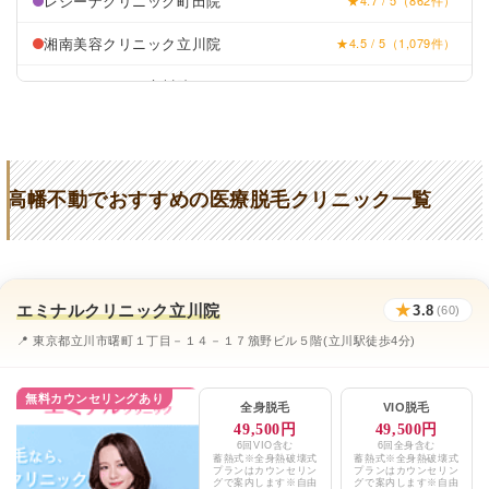
レジーナクリニック町田院
★4.7 / 5（862件）
湘南美容クリニック立川院
★4.5 / 5（1,079件）
リゼクリニック立川院
★4.5 / 5（126件）
フレイアクリニック立川院
★4.7 / 5（558件）
リーデンス皮フ科クリニック
★3.9 (48件)
高幡不動でおすすめの医療脱毛クリニック一覧
かなでる皮ふ科
★2.9 (28件)
川野皮膚科医院
★3.7 (33件)
エミナルクリニックメンズ立川院
★3.8 / 5（60件）
エミナルクリニック立川院
★
3.8
(60)
レジーナクリニックオム町田院
★4.7 / 5（859件）
📍 東京都立川市曙町１丁目－１４－１７籏野ビル５階(立川駅徒歩4分)
湘南美容クリニック立川院
★4.5 / 5（1,255件）
無料カウンセリングあり
全身脱毛
VIO脱毛
メンズリゼ立川院
★4.3 / 5（108件）
49,500円
49,500円
6回VIO含む
6回全身含む
蓄熱式※全身熱破壊式
蓄熱式※全身熱破壊式
上田皮ふ科
★2.9 (28件)
プランはカウンセリン
プランはカウンセリン
グで案内します※自由
グで案内します※自由