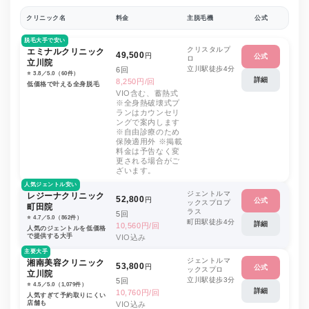
クリニック名
料金
主脱毛機
公式
脱毛大手で安い
クリスタルプ
エミナルクリニック
49,500
円
公式
ロ
立川院
立川駅徒歩4分
6回
⭐️ 3.8／5.0（60件）
詳細
8,250円/回
低価格で叶える全身脱毛
VIO含む、蓄熱式
※全身熱破壊式プ
ランはカウンセリ
ングで案内します
※自由診療のため
保険適用外 ※掲載
料金は予告なく変
更される場合がご
ざいます。
人気ジェントル安い
ジェントルマ
レジーナクリニック
52,800
円
公式
ックスプロプ
町田院
ラス
5回
⭐️ 4.7／5.0（862件）
町田駅徒歩4分
詳細
10,560円/回
人気のジェントルを低価格
で提供する大手
VIO込み
主要大手
ジェントルマ
湘南美容クリニック
53,800
円
公式
ックスプロ
立川院
立川駅徒歩3分
5回
⭐️ 4.5／5.0（1,079件）
詳細
10,760円/回
人気すぎて予約取りにくい
店舗も
VIO込み