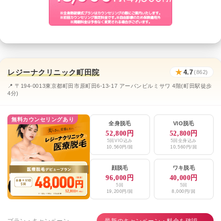
レジーナクリニック町田院
★
4.7
(862)
📍 〒194-0013東京都町田市原町田6-13-17 アーバンビルミサワ 4階(町田駅徒歩
4分)
無料カウンセリングあり
全身脱毛
VIO脱毛
52,800円
52,800円
5回VIO込み
5回全身込み
10,560円/回
10,560円/回
顔脱毛
ワキ脱毛
96,000円
40,000円
5回
5回
19,200円/回
8,000円/回
プラン・キャンペーン
最新のキャンペーン・料金を確認 →