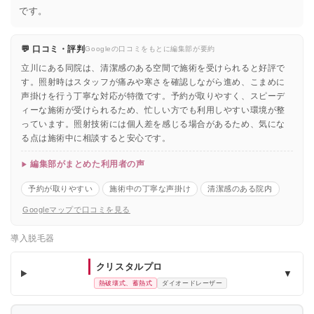
です。
💬 口コミ・評判
Googleの口コミをもとに編集部が要約
立川にある同院は、清潔感のある空間で施術を受けられると好評で
す。照射時はスタッフが痛みや寒さを確認しながら進め、こまめに
声掛けを行う丁寧な対応が特徴です。予約が取りやすく、スピーデ
ィーな施術が受けられるため、忙しい方でも利用しやすい環境が整
っています。照射技術には個人差を感じる場合があるため、気にな
る点は施術中に相談すると安心です。
編集部がまとめた利用者の声
予約が取りやすい
施術中の丁寧な声掛け
清潔感のある院内
Googleマップで口コミを見る
導入脱毛器
クリスタルプロ
▼
熱破壊式、蓄熱式
ダイオードレーザー