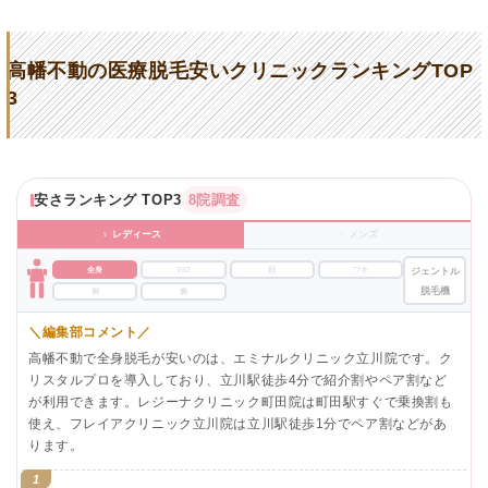
高幡不動の医療脱毛安いクリニックランキングTOP
3
安さランキング TOP3
8院調査
♀ レディース
♂ メンズ
全身
VIO
顔
ワキ
ジェントル
脱毛機
脚
腕
＼編集部コメント／
高幡不動で全身脱毛が安いのは、エミナルクリニック立川院です。ク
リスタルプロを導入しており、立川駅徒歩4分で紹介割やペア割など
が利用できます。レジーナクリニック町田院は町田駅すぐで乗換割も
使え、フレイアクリニック立川院は立川駅徒歩1分でペア割などがあ
ります。
1