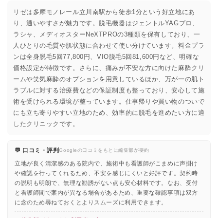
リゼは多摩モノレール立川南駅から徒歩1分という好立地にあ
り、通いやすさが魅力です。脱毛機器はジェントルYAGプロ、
ラシャ、メディオスターNeXTPROの3種類を保有しており、一
人ひとりの毛質や肌状態に合わせて使い分けています。料金プラ
ンは全身脱毛5回77,800円、VIO脱毛5回81,600円など、明確な
価格設定が特徴です。さらに、痛みが不安な方に向けた麻酔クリ
ームや笑気麻酔のオプションを用意しているほか、万が一の肌ト
ラブルに対する治療費などの保証制度も整っており、安心して施
術を受けられる環境が整っています。仕事帰りや買い物のついで
にも立ち寄りやすい立地のため、効率的に脱毛を進めたい方に適
したクリニックです。
💬 口コミ・評判
Googleの口コミをもとに編集部が要約
立地が良く清潔感のある院内で、施術中も看護師がこまめに声掛け
や確認を行ってくれるため、不安を感じにくいと好評です。契約時
の説明も明朗で、無理な勧誘がない点も安心材料です。なお、受付
と看護師間で案内が異なる場合があるため、重要な確認事項は双方
に念のため尋ねておくとよりスムーズに利用できます。