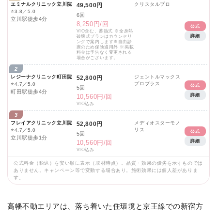
エミナルクリニック立川院
クリスタルプロ
49,500円
⭐
3.8／5.0
6回
立川駅徒歩4分
8,250円/回
公式
VIO含む、蓄熱式 ※全身熱
詳細
破壊式プランはカウンセリ
ングで案内します※自由診
療のため保険適用外 ※掲載
料金は予告なく変更される
場合がございます。
2
レジーナクリニック町田院
ジェントルマックス
52,800円
プロプラス
⭐
4.7／5.0
公式
5回
町田駅徒歩4分
詳細
10,560円/回
VIO込み
3
フレイアクリニック立川院
メディオスターモノ
52,800円
リス
⭐
4.7／5.0
公式
5回
立川駅徒歩1分
詳細
10,560円/回
VIO込み
公式料金（税込）を安い順に表示（取材時点）。品質・効果の優劣を示すものでは
ありません。キャンペーン等で変動する場合あり。施術効果には個人差がありま
す。
高幡不動エリアは、落ち着いた住環境と京王線での新宿方