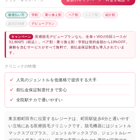
都度払い可
学割
乗り換え割
ペア割
シニア割
紹介割
誕生日特典
デビュープラン
医療脱毛デビュープランなら、全身＋VIOの5回コースが
キャンペーン
52,800円（税込）。ペア割・乗り換え割・学割は契約金額から10%OFF。
麻酔を含むサービスがすべて無料で、前払金保証制度も導入されていま
す。
クリニックの特徴
✓
人気のジェントルを低価格で提供する大手
✓
前払金保証制度付きで安心
✓
全院駅チカで通いやすい
東京都町田市に位置するレジーナは、町田駅徒歩4分と通いやす
い立地にある医療脱毛クリニックです。脱毛機器にはジェントル
マックスプロプラス、ジェントルマックスプロ、ジェントルレー