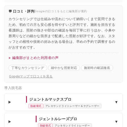
💬 口コミ・評判
Googleの口コミをもとに編集部が要約
カウンセリングでは仕組みや流れについて納得いくまで質問できる
ため、初めての方も安心感を得やすいと評判です。施術を担当する
看護師は、照射の強さや部位の確認を毎回丁寧に行うほか、小鼻や
唇周りなどの細かな箇所まで配慮した照射が好評です。なお、スタ
ッフとの相性や技術の好みがある場合は、早めの予約で調整するの
がおすすめです。
編集部がまとめた利用者の声
丁寧なカウンセリング
細やかな照射対応
施術時の確認徹底
Googleマップで口コミを見る
導入脱毛器
ジェントルマックスプロ
▼
熱破壊式
アレキサンドライトレーザー＆ヤグレーザー
ジェントルレーズプロ
▼
熱破壊式
アレキサンドライトレーザー