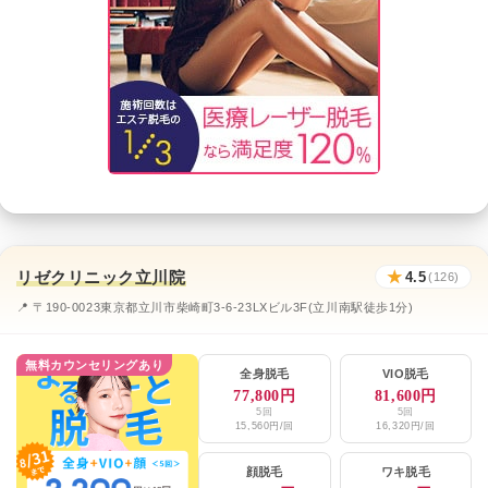
リゼクリニック立川院
★
4.5
(126)
📍 〒190-0023東京都立川市柴崎町3-6-23LXビル3F(立川南駅徒歩1分)
無料カウンセリングあり
全身脱毛
VIO脱毛
77,800円
81,600円
5回
5回
15,560円/回
16,320円/回
顔脱毛
ワキ脱毛