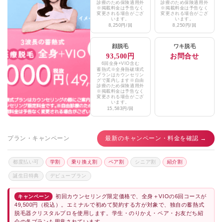
診療のため保険適用外
診療のため保険適用外
※掲載料金は予告なく
※掲載料金は予告なく
変更される場合がござ
変更される場合がござ
います。
います。
8,250円/回
8,250円/回
顔脱毛
ワキ脱毛
93,500円
お問合せ
6回全身+VIO含む
蓄熱式※全身熱破壊式
プランはカウンセリン
グで案内します※自由
診療のため保険適用外
※掲載料金は予告なく
変更される場合がござ
います。
15,583円/回
プラン・キャンペーン
最新のキャンペーン・料金を確認 →
都度払い可
学割
乗り換え割
ペア割
シニア割
紹介割
誕生日特典
デビュープラン
初回カウンセリング限定価格で、全身＋VIOの6回コースが
キャンペーン
49,500円（税込）。エミナルで初めて契約する方が対象で、独自の蓄熱式
脱毛器クリスタルプロを使用します。学生・のりかえ・ペア・お友だち紹
介の各プランも用意されています。