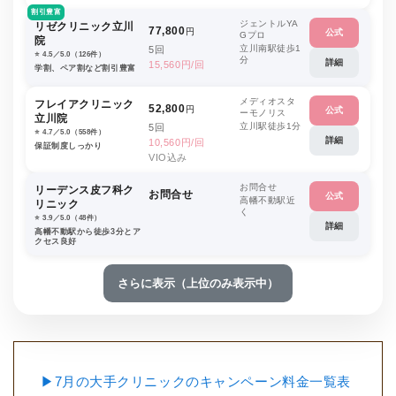
割引豊富
ジェントルYA
リゼクリニック立川
77,800
円
公式
Gプロ
院
立川南駅徒歩1
5回
⭐️ 4.5／5.0（126件）
分
詳細
15,560円/回
学割、ペア割など割引豊富
メディオスタ
フレイアクリニック
52,800
円
公式
ーモノリス
立川院
立川駅徒歩1分
5回
⭐️ 4.7／5.0（558件）
詳細
10,560円/回
保証制度しっかり
VIO込み
お問合せ
リーデンス皮フ科ク
お問合せ
公式
高幡不動駅近
リニック
く
⭐️ 3.9／5.0（48件）
詳細
高幡不動駅から徒歩3分とア
クセス良好
さらに表示（上位のみ表示中）
▶7月の大手クリニックのキャンペーン料金一覧表