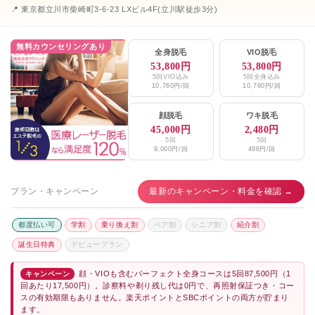
📍 東京都立川市柴崎町3-6-23 LXビル4F(立川駅徒歩3分)
無料カウンセリングあり
全身脱毛
VIO脱毛
53,800円
53,800円
5回VIO込み
5回全身込み
10,760円/回
10,760円/回
顔脱毛
ワキ脱毛
45,000円
2,480円
5回
5回
9,000円/回
496円/回
プラン・キャンペーン
最新のキャンペーン・料金を確認 →
都度払い可
学割
乗り換え割
ペア割
シニア割
紹介割
誕生日特典
デビュープラン
顔・VIOも含むパーフェクト全身コースは5回87,500円（1
キャンペーン
回あたり17,500円）。診察料や剃り残し代は0円で、再照射保証つき・コー
スの有効期限もありません。楽天ポイントとSBCポイントの両方が貯まり
ます。