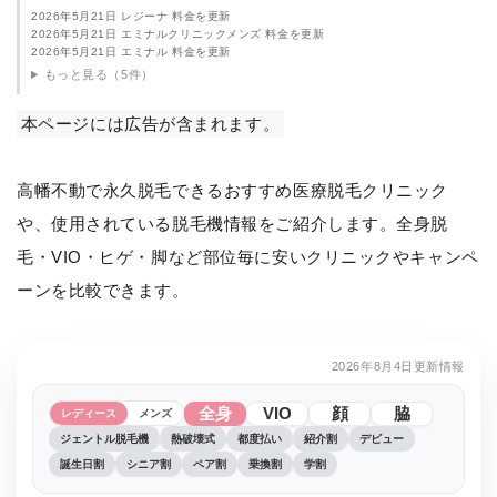
2026年5月21日 レジーナ 料金を更新
2026年5月21日 エミナルクリニックメンズ 料金を更新
2026年5月21日 エミナル 料金を更新
もっと見る（5件）
本ページには広告が含まれます。
高幡不動で永久脱毛できるおすすめ医療脱毛クリニック
や、使用されている脱毛機情報をご紹介します。全身脱
毛・VIO・ヒゲ・脚など部位毎に安いクリニックやキャンペ
ーンを比較できます。
2026年8月4日更新情報
全身
VIO
顔
脇
レディース
メンズ
ジェントル脱毛機
熱破壊式
都度払い
紹介割
デビュー
誕生日割
シニア割
ペア割
乗換割
学割