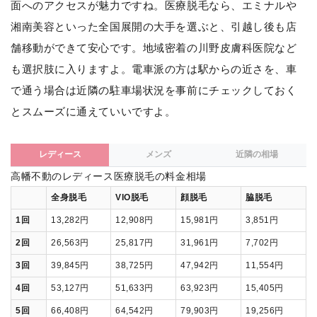
面へのアクセスが魅力ですね。医療脱毛なら、エミナルや
湘南美容といった全国展開の大手を選ぶと、引越し後も店
舗移動ができて安心です。地域密着の川野皮膚科医院など
も選択肢に入りますよ。電車派の方は駅からの近さを、車
で通う場合は近隣の駐車場状況を事前にチェックしておく
とスムーズに通えていいですよ。
レディース
メンズ
近隣の相場
高幡不動のレディース医療脱毛の料金相場
全身脱毛
VIO脱毛
顔脱毛
脇脱毛
1回
13,282円
12,908円
15,981円
3,851円
2回
26,563円
25,817円
31,961円
7,702円
3回
39,845円
38,725円
47,942円
11,554円
4回
53,127円
51,633円
63,923円
15,405円
5回
66,408円
64,542円
79,903円
19,256円