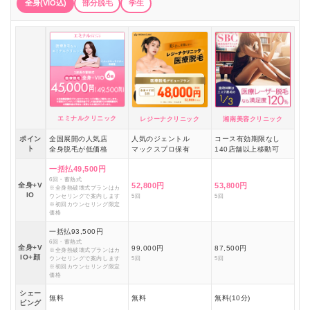
全身(VIO込)
部分脱毛
学生
エミナルクリニック
レジーナクリニック
湘南美容クリニック
ポイン
全国展開の人気店
人気のジェントル
コース有効期限なし
ト
全身脱毛が低価格
マックスプロ保有
140店舗以上移動可
一括払49,500円
6回・蓄熱式
全身+V
52,800円
53,800円
※全身熱破壊式プランはカ
IO
ウンセリングで案内します
5回
5回
※初回カウンセリング限定
価格
一括払93,500円
6回・蓄熱式
全身+V
99,000円
87,500円
※全身熱破壊式プランはカ
IO+顔
ウンセリングで案内します
5回
5回
※初回カウンセリング限定
価格
シェー
無料
無料
無料(10分)
ビング