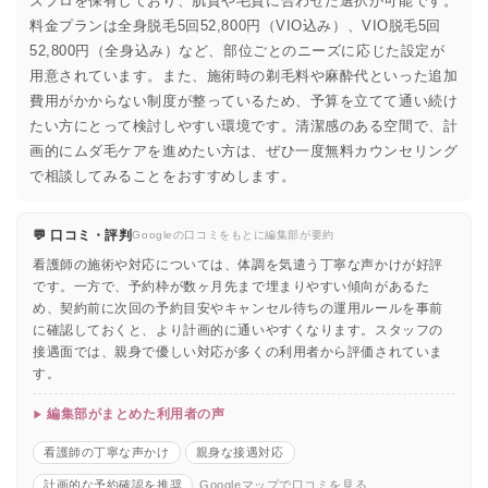
ズプロを保有しており、肌質や毛質に合わせた選択が可能です。
料金プランは全身脱毛5回52,800円（VIO込み）、VIO脱毛5回
52,800円（全身込み）など、部位ごとのニーズに応じた設定が
用意されています。また、施術時の剃毛料や麻酔代といった追加
費用がかからない制度が整っているため、予算を立てて通い続け
たい方にとって検討しやすい環境です。清潔感のある空間で、計
画的にムダ毛ケアを進めたい方は、ぜひ一度無料カウンセリング
で相談してみることをおすすめします。
💬 口コミ・評判
Googleの口コミをもとに編集部が要約
看護師の施術や対応については、体調を気遣う丁寧な声かけが好評
です。一方で、予約枠が数ヶ月先まで埋まりやすい傾向があるた
め、契約前に次回の予約目安やキャンセル待ちの運用ルールを事前
に確認しておくと、より計画的に通いやすくなります。スタッフの
接遇面では、親身で優しい対応が多くの利用者から評価されていま
す。
編集部がまとめた利用者の声
看護師の丁寧な声かけ
親身な接遇対応
計画的な予約確認を推奨
Googleマップで口コミを見る