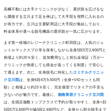
高幡不動には大手クリニックが少なく、選択肢を広げるな
ら隣接する立川まで足を伸ばして大手院を視野に入れるの
が有力です。立川は主要駅周辺に大手院が集結しており、
料金体系や選べる脱毛機器の選択肢が一気に広がります。
まず第一候補のレジーナクリニック町田院は、人気のジェ
ントルマックスプロ等を保有しながら全身5回5万2,800円と
相場より約20％安く、追加費用なしと前払金保証（万が一
クリニックが倒産しても残金が返ってくる制度）で安心し
て通えます。次に、全身脱毛に特化した
エミナルクリニッ
ク立川院
は、全身6回4万9,500円（全身+VIOセットも同
額）と相場より約25％安く、完全個室でリタイアの不安も
少ないのが魅力です。最後に、
湘南美容クリニック立川院
は、全国店舗数トップクラスで予約が取りやすく、全身+顔
5回5万3,800円や脇5回2,480円など、全身から部分脱毛まで