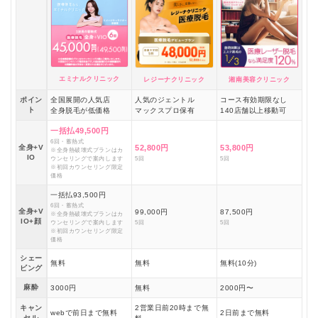
エミナルクリニック
レジーナクリニック
湘南美容クリニック
ポイン
全国展開の人気店
人気のジェントル
コース有効期限なし
ト
全身脱毛が低価格
マックスプロ保有
140店舗以上移動可
一括払49,500円
6回・蓄熱式
全身+V
52,800円
53,800円
※全身熱破壊式プランはカ
IO
ウンセリングで案内します
5回
5回
※初回カウンセリング限定
価格
一括払93,500円
6回・蓄熱式
全身+V
99,000円
87,500円
※全身熱破壊式プランはカ
IO+顔
ウンセリングで案内します
5回
5回
※初回カウンセリング限定
価格
シェー
無料
無料
無料(10分)
ビング
麻酔
3000円
無料
2000円〜
キャン
2営業日前20時まで無
webで前日まで無料
2日前まで無料
セル