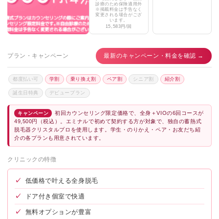
診療のため保険適用外
※掲載料金は予告なく
変更される場合がござ
います。
15,583円/回
プラン・キャンペーン
最新のキャンペーン・料金を確認 →
都度払い可
学割
乗り換え割
ペア割
シニア割
紹介割
誕生日特典
デビュープラン
初回カウンセリング限定価格で、全身＋VIOの6回コースが
キャンペーン
49,500円（税込）。エミナルで初めて契約する方が対象で、独自の蓄熱式
脱毛器クリスタルプロを使用します。学生・のりかえ・ペア・お友だち紹
介の各プランも用意されています。
クリニックの特徴
✓
低価格で叶える全身脱毛
✓
ドア付き個室で快適
✓
無料オプションが豊富