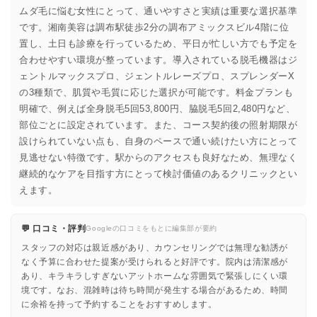
ムダ毛に悩む女性にとって、通いやすさと実績は重要な選択基準
です。湘南美容は調布駅徒歩2分の調布アミックスビル4階に位
置し、土日も診療を行っているため、平日が忙しい方でも予定を
合わせやすい環境が整っています。導入されている脱毛機器はジ
ェントルマックスプロ、ジェントルレーズプロ、スプレンダーX
の3種類で、肌質や毛質に応じた選択が可能です。料金プランも
明確で、例えば全身脱毛5回53,800円、脇脱毛5回2,480円など、
部位ごとに設定されています。また、コース契約後の照射期限が
設けられていない点も、自身のペースで通い続けたい方にとって
見逃せない特徴です。駅からのアクセスも良好なため、無理なく
継続的なケアを目指す方にとって検討価値のあるクリニックとい
えます。
💬 口コミ・評判
Googleの口コミをもとに編集部が要約
スタッフの対応は親近感があり、カウンセリングでは無理な勧誘が
なく予算に合わせた提案が受けられると好評です。院内は清潔感が
あり、キラキラしすぎないアットホームな雰囲気で緊張しにくい環
境です。なお、混雑時は待ち時間が発生する場合があるため、時間
に余裕を持って予約することをおすすめします。