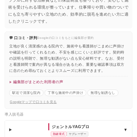
ラブルに対する治療費などの保証制度も整っており、安心して施
術を受けられる環境が整っています。仕事帰りや買い物のついで
にも立ち寄りやすい立地のため、効率的に脱毛を進めたい方に適
したクリニックです。
💬 口コミ・評判
Googleの口コミをもとに編集部が要約
立地が良く清潔感のある院内で、施術中も看護師がこまめに声掛け
や確認を行ってくれるため、不安を感じにくいと好評です。契約時
の説明も明朗で、無理な勧誘がない点も安心材料です。なお、受付
と看護師間で案内が異なる場合があるため、重要な確認事項は双方
に念のため尋ねておくとよりスムーズに利用できます。
編集部がまとめた利用者の声
駅近で清潔な院内
丁寧な施術中の声掛け
無理な勧誘なし
Googleマップで口コミを見る
導入脱毛器
ジェントルYAGプロ
▼
熱破壊式
ヤグレーザー