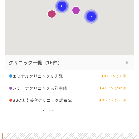
クリニック一覧（16件）
✕
エミナルクリニック立川院
★3.8 / 5（60件）
レジーナクリニック吉祥寺院
★4.6 / 5（545件）
SBC湘南美容クリニック調布院
★4.7 / 5（335件）
リゼクリニック立川院
★4.5 / 5（126件）
長井皮膚科クリニック
★2.8 (92件)
むさしの台駅前ひふ科
★3.2 (21件)