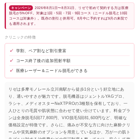
2026年8月1日〜8月31日、リゼで初めて契約する方は医療
キャンペーン
脱毛が5%OFF。対象は1回・5回・7回・9回コース（ニードル脱毛と10回
コースは対象外）。既存の割引と併用可。8月中に予約すれば9月の来院で
も適用されます。
クリニックの特徴
✓
学割、ペア割など割引豊富
✓
コース終了後の追加照射半額
✓
医療レーザー＆ニードル脱毛ができる
リゼは多摩モノレール立川南駅から徒歩1分という好立地にあ
り、通いやすさが魅力です。脱毛機器はジェントルYAGプロ、
ラシャ、メディオスターNeXTPROの3種類を保有しており、一
人ひとりの毛質や肌状態に合わせて使い分けています。料金プラ
ンは全身脱毛5回77,800円、VIO脱毛5回81,600円など、明確な
価格設定が特徴です。さらに、痛みが不安な方に向けた麻酔クリ
ームや笑気麻酔のオプションを用意しているほか、万が一の肌ト