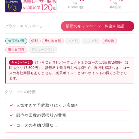
5回
5回
9,000円/回
496円/回
プラン・キャンペーン
最新のキャンペーン・料金を確認 →
都度払い可
学割
乗り換え割
ペア割
シニア割
紹介割
誕生日特典
デビュープラン
顔・VIOも含むパーフェクト全身コースは5回87,500円（1
キャンペーン
回あたり17,500円）。診察料や剃り残し代は0円で、再照射保証つき・コー
スの有効期限もありません。楽天ポイントとSBCポイントの両方が貯まり
ます。
クリニックの特徴
✓
人気すぎて予約取りにくい店舗も
✓
部位や回数の選択肢が豊富
✓
コースの有効期限なし