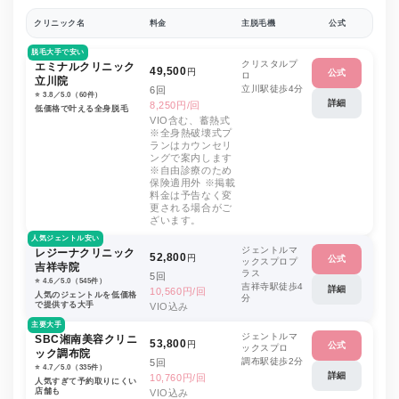
クリニック名
料金
主脱毛機
公式
脱毛大手で安い
クリスタルプ
エミナルクリニック
49,500
円
公式
ロ
立川院
立川駅徒歩4分
6回
⭐️ 3.8／5.0（60件）
詳細
8,250円/回
低価格で叶える全身脱毛
VIO含む、蓄熱式
※全身熱破壊式プ
ランはカウンセリ
ングで案内します
※自由診療のため
保険適用外 ※掲載
料金は予告なく変
更される場合がご
ざいます。
人気ジェントル安い
ジェントルマ
レジーナクリニック
52,800
円
公式
ックスプロプ
吉祥寺院
ラス
5回
⭐️ 4.6／5.0（545件）
吉祥寺駅徒歩4
詳細
10,560円/回
人気のジェントルを低価格
分
で提供する大手
VIO込み
主要大手
ジェントルマ
SBC湘南美容クリニ
53,800
円
公式
ックスプロ
ック調布院
調布駅徒歩2分
5回
⭐️ 4.7／5.0（335件）
詳細
10,760円/回
人気すぎて予約取りにくい
店舗も
VIO込み