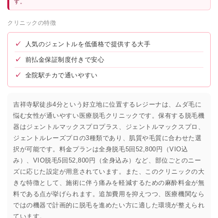
す。
クリニックの特徴
✓
人気のジェントルを低価格で提供する大手
✓
前払金保証制度付きで安心
✓
全院駅チカで通いやすい
吉祥寺駅徒歩4分という好立地に位置するレジーナは、ムダ毛に
悩む女性が通いやすい医療脱毛クリニックです。保有する脱毛機
器はジェントルマックスプロプラス、ジェントルマックスプロ、
ジェントルレーズプロの3種類であり、肌質や毛質に合わせた選
択が可能です。料金プランは全身脱毛5回52,800円（VIO込
み）、VIO脱毛5回52,800円（全身込み）など、部位ごとのニー
ズに応じた設定が用意されています。また、このクリニックの大
きな特徴として、施術に伴う痛みを軽減するための麻酔料金が無
料である点が挙げられます。追加費用を抑えつつ、医療機関なら
ではの機器で計画的に脱毛を進めたい方に適した環境が整えられ
ています。