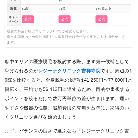
料
院数
63院
21院
150院以上
キャン
公式
公式
公式
ペーン
最新の料金詳細はクリニックHPでご確認ください。
※自由診療のため保険適用外 ※掲載料金は予告なく変更される場合がござい
ます。
府中エリアの医療脱毛を検討する際、まず第一候補として
挙げられるのが
レジーナクリニック吉祥寺院
です。周辺の1
6院を比較すると、全身脱毛の総額は41,250円〜77,800円と
幅広く、平均でも56,412円に達するため、目的や重視する
ポイントを絞るだけで数万円単位の差が生まれます。通い
やすさや機器の性能、追加費用の有無を基準に、納得のい
くクリニック選びを始めましょう。
まず、バランスの良さで選ぶなら「レジーナクリニック吉