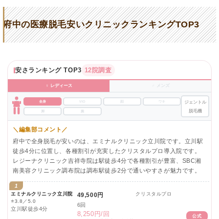
府中の医療脱毛安いクリニックランキングTOP3
安さランキング TOP3
12院調査
♀ レディース
♂ メンズ
全身
VIO
顔
ワキ
ジェントル
脱毛機
脚
腕
＼編集部コメント／
府中で全身脱毛が安いのは、エミナルクリニック立川院です。立川駅
徒歩4分に位置し、各種割引が充実したクリスタルプロ導入院です。
レジーナクリニック吉祥寺院は駅徒歩4分で各種割引が豊富、SBC湘
南美容クリニック調布院は調布駅徒歩2分で通いやすさが魅力です。
1
エミナルクリニック立川院
クリスタルプロ
49,500円
⭐
3.8／5.0
6回
立川駅徒歩4分
8,250円/回
公式