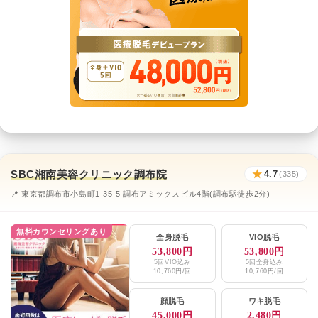
SBC湘南美容クリニック調布院
★
4.7
(335)
📍 東京都調布市小島町1-35-5 調布アミックスビル4階(調布駅徒歩2分)
無料カウンセリングあり
全身脱毛
VIO脱毛
53,800円
53,800円
5回VIO込み
5回全身込み
10,760円/回
10,760円/回
顔脱毛
ワキ脱毛
45,000円
2,480円