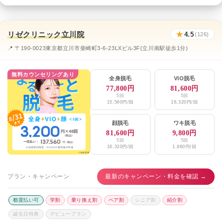
リゼクリニック立川院
★
4.5
(126)
📍 〒190-0023東京都立川市柴崎町3-6-23LXビル3F(立川南駅徒歩1分)
無料カウンセリングあり
全身脱毛
VIO脱毛
77,800円
81,600円
5回
5回
15,560円/回
16,320円/回
顔脱毛
ワキ脱毛
81,600円
9,800円
5回
5回
16,320円/回
1,960円/回
プラン・キャンペーン
最新のキャンペーン・料金を確認 →
都度払い可
学割
乗り換え割
ペア割
シニア割
紹介割
誕生日特典
デビュープラン