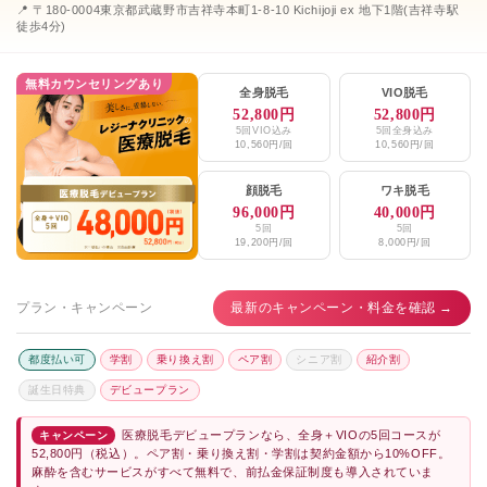
📍 〒180-0004東京都武蔵野市吉祥寺本町1-8-10 Kichijoji ex 地下1階(吉祥寺駅
徒歩4分)
無料カウンセリングあり
全身脱毛
VIO脱毛
52,800円
52,800円
5回VIO込み
5回全身込み
10,560円/回
10,560円/回
顔脱毛
ワキ脱毛
96,000円
40,000円
5回
5回
19,200円/回
8,000円/回
プラン・キャンペーン
最新のキャンペーン・料金を確認 →
都度払い可
学割
乗り換え割
ペア割
シニア割
紹介割
誕生日特典
デビュープラン
医療脱毛デビュープランなら、全身＋VIOの5回コースが
キャンペーン
52,800円（税込）。ペア割・乗り換え割・学割は契約金額から10%OFF。
麻酔を含むサービスがすべて無料で、前払金保証制度も導入されていま