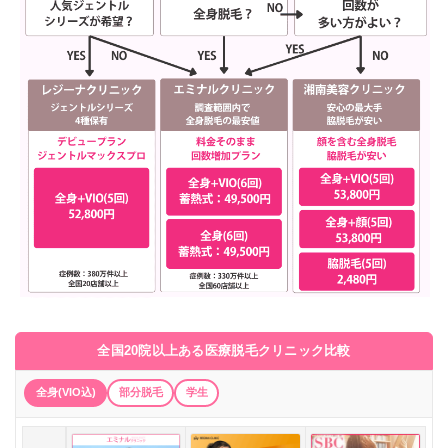
全国20院以上ある医療脱毛クリニック比較
全身(VIO込)
部分脱毛
学生