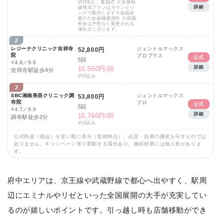
VIO含む、蓄熱式 ※全身熱
詳細
破壊式プランはカウンセリ
ングで案内します※自由診
療のため保険適用外 ※掲載
料金は予告なく変更される
場合がございます。
2
レジーナクリニック吉祥寺
ジェントルマックス
52,800円
院
プロプラス
公式
5回
⭐
4.6／5.0
詳細
10,560円/回
吉祥寺駅徒歩4分
VIO込み
3
SBC湘南美容クリニック調
ジェントルマックス
53,800円
布院
プロ
公式
5回
⭐
4.7／5.0
詳細
10,760円/回
調布駅徒歩2分
VIO込み
公式料金（税込）を安い順に表示（取材時点）。品質・効果の優劣を示すものでは
ありません。キャンペーン等で変動する場合あり。施術効果には個人差がありま
す。
府中エリアは、京王線や武蔵野線で都心へ出やすく、駅周
辺にエミナルやリゼといった全国展開の大手が充実してい
るのが嬉しいポイントです。引っ越し時も店舗移動ができ