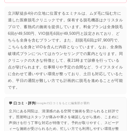
立川駅徒歩4分の立地に位置するエミナルは、ムダ毛に悩む方に
適した医療脱毛クリニックです。保有する脱毛機器はクリスタル
プロで、蓄熱式の施術を提供しています。料金プランは全身脱毛
6回が49,500円、VIO脱毛6回が49,500円と設定されており、ど
ちらも全身を含むプランです。また、顔脱毛6回は97,900円で、
こちらも全身とVIOを含んだ内容となっています。なお、全身熱
破壊式プランについてはカウンセリングでの案内となります。同
クリニックの大きな特徴として、夜21時まで診療を行っている
点が挙げられます。仕事帰りや予定の合間など、ライフスタイル
に合わせて通いやすい環境が整っており、土日も対応しているた
め、平日の通院が難しい方でも計画的に脱毛を進めることが可能
です。
💬 口コミ・評判
Googleの口コミをもとに編集部が要約
立川にある同院は、清潔感のある空間で施術を受けられると好評で
す。照射時はスタッフが痛みや寒さを確認しながら進め、こまめに
声掛けを行う丁寧な対応が特徴です。予約が取りやすく、スピーデ
ィーな施術が受けられるため、忙しい方でも利用しやすい環境が整