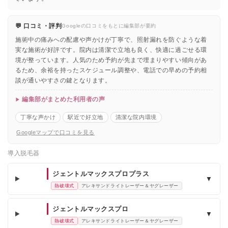
💬 口コミ・評判
Googleの口コミをもとに編集部が要約
施術中の痛みへの配慮や声かけが丁寧で、照射漏れを防ぐような着
実な施術が好評です。院内は清潔で立地も良く、快適に過ごせる環
境が整っています。人気のため予約が先まで埋まりやすい傾向があ
るため、余裕を持ったスケジュール調整や、電話での早めの予約相
談が通いやすさの鍵となります。
編集部がまとめた利用者の声
丁寧な声かけ
駅近で好立地
清潔な院内環境
Googleマップで口コミを見る
導入脱毛器
ジェントルマックスプロプラス
▼
熱破壊式
アレキサンドライトレーザー＆ヤグレーザー
ジェントルマックスプロ
▼
熱破壊式
アレキサンドライトレーザー＆ヤグレーザー