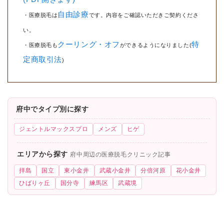
自由診療
・医療脱毛は
です。内容をご確認いただきご契約くださ
い。
クーリング・オフ
特
・医療脱毛も
ができるようになりました(
定商取引法
)
府中でタイプ別に探す
ジェントルマックスプロ
メンズ
ヒゲ
エリアから探す
府中周辺の医療脱毛クリニック記事
拝島
国立
東小金井
武蔵小金井
分倍河原
花小金井
ひばりヶ丘
国分寺
練馬区
武蔵境