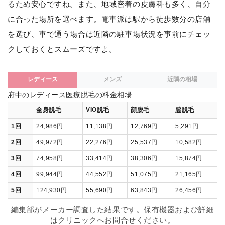
るため安心ですね。また、地域密着の皮膚科も多く、自分
に合った場所を選べます。電車派は駅から徒歩数分の店舗
を選び、車で通う場合は近隣の駐車場状況を事前にチェッ
クしておくとスムーズですよ。
レディース
メンズ
近隣の相場
府中のレディース医療脱毛の料金相場
全身脱毛
VIO脱毛
顔脱毛
脇脱毛
1回
24,986円
11,138円
12,769円
5,291円
2回
49,972円
22,276円
25,537円
10,582円
3回
74,958円
33,414円
38,306円
15,874円
4回
99,944円
44,552円
51,075円
21,165円
5回
124,930円
55,690円
63,843円
26,456円
編集部がメーカー調査した結果です。保有機器および詳細
はクリニックへお問合せください。