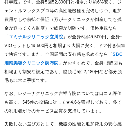
祥寺院」です。全身5回52,800円と相場より約6%安く、ジ
ェントルマックスプロ等の高性能機種を完備しつつ、追加
費用なしや前払金保証（万が一クリニックが倒産しても残
金が返ってくる制度）で総額が明確です。価格重視なら
「
エミナルクリニック立川院
」が全身6回49,500円、全身+
VIOセットも49,500円と相場より大幅に安く、ドア付き個室
で快適です。また、全国展開の安心感を求めるなら「
SBC
湘南美容クリニック調布院
」がおすすめで、全身+顔5回も
相場より割安な設定であり、脇脱毛5回2,480円など部分脱
毛も非常に手頃です。
なお、レジーナクリニック吉祥寺院については口コミ評価
も高く、545件の投稿に対して★4.6を獲得しており、多く
の利用者がそのサービス品質を支持しています。
失敗しない選び方として、機器の性能と追加費用の安心感