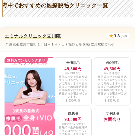
府中でおすすめの医療脱毛クリニック一覧
まちこ皮膚科クリニック
★3.8 (187件)
メンズアール
★5 (46件)
府中ことぶき町形成外科・皮膚科
★3.6 (67件)
エミナルクリニック立川院
★
3.8
(60)
俺の毛
★5 (46件)
📍 東京都立川市曙町１丁目－１４－１７籏野ビル５階(立川駅徒歩4分)
恵仁会
★2.6 (188件)
無料カウンセリングあり
全身脱毛
VIO脱毛
みらいメディカルグループ
★3.5 (20件)
49,500円
49,500円
6回VIO含む
6回全身含む
蓄熱式※全身熱破壊式
蓄熱式※全身熱破壊式
エミナルクリニックメンズ立川院
★3.8 / 5（60件）
プランはカウンセリン
プランはカウンセリン
グで案内します※自由
グで案内します※自由
診療のため保険適用外
診療のため保険適用外
レジーナクリニックオム吉祥寺院
※掲載料金は予告なく
※掲載料金は予告なく
★4.6 / 5（544件）
変更される場合がござ
変更される場合がござ
います。
います。
8,250円/回
8,250円/回
湘南美容クリニック調布院
★4.7 / 5（335件）
顔脱毛
ワキ脱毛
メンズリゼ立川院
★4.3 / 5（108件）
93,500円
お問合せ
6回全身+VIO含む
蓄熱式※全身熱破壊式
プランはカウンセリン
グで案内します※自由