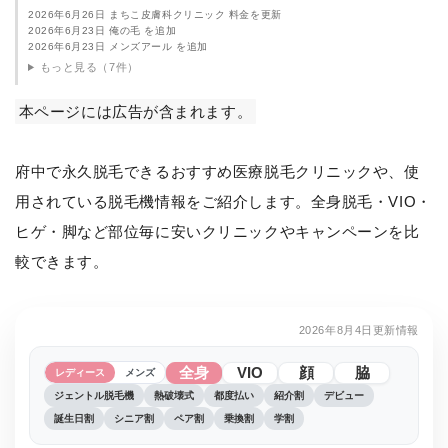
2026年6月26日 まちこ皮膚科クリニック 料金を更新
2026年6月23日 俺の毛 を追加
2026年6月23日 メンズアール を追加
もっと見る（7件）
本ページには広告が含まれます。
府中で永久脱毛できるおすすめ医療脱毛クリニックや、使
用されている脱毛機情報をご紹介します。全身脱毛・VIO・
ヒゲ・脚など部位毎に安いクリニックやキャンペーンを比
較できます。
2026年8月4日更新情報
全身
VIO
顔
脇
レディース
メンズ
ジェントル脱毛機
熱破壊式
都度払い
紹介割
デビュー
誕生日割
シニア割
ペア割
乗換割
学割