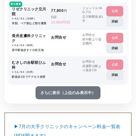
割引豊富
ジェントルYA
リゼクリニック立川
77,800
円
公式
Gプロ
院
立川南駅徒歩1
5回
⭐️ 4.5／5.0（126件）
分
詳細
15,560円/回
学割、ペア割など割引豊富
お問合せ
長井皮膚科クリニッ
お問合せ
公式
府中駅より徒
ク
歩圏内
⭐️ 2.8／5.0（92件）
詳細
府中駅徒歩すぐの好立地
お問合せ
むさしの台駅前ひふ
お問合せ
公式
武蔵野台駅よ
科
り徒歩1分
⭐️ 3.2／5.0（21件）
詳細
駅徒歩1分でアクセス抜群
さらに表示（上位のみ表示中）
▶7月の大手クリニックのキャンペーン料金一覧表
(PDF開きます)