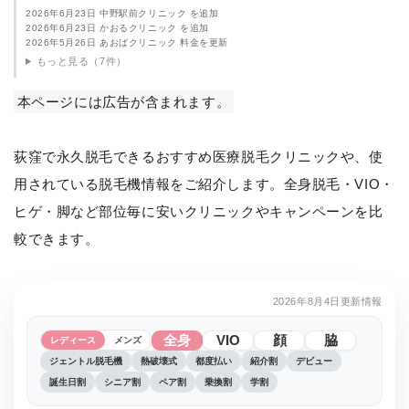
2026年6月23日 中野駅前クリニック を追加
2026年6月23日 かおるクリニック を追加
2026年5月26日 あおばクリニック 料金を更新
もっと見る（7件）
本ページには広告が含まれます。
荻窪で永久脱毛できるおすすめ医療脱毛クリニックや、使
用されている脱毛機情報をご紹介します。全身脱毛・VIO・
ヒゲ・脚など部位毎に安いクリニックやキャンペーンを比
較できます。
2026年8月4日更新情報
全身
VIO
顔
脇
レディース
メンズ
ジェントル脱毛機
熱破壊式
都度払い
紹介割
デビュー
誕生日割
シニア割
ペア割
乗換割
学割