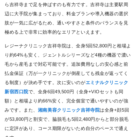
ら吉祥寺まで足を伸ばすのも有力です。吉祥寺は主要駅周
辺に大手院が集まっており、料金プランや導入機器の選択
肢が一気に広がるため、通いやすさと条件のバランスを見
極める上で非常に効率的なエリアといえます。
レジーナクリニック吉祥寺院は、全身5回52,800円と相場よ
り約64%も安く、ジェントルシリーズなど4種の機器で濃い
毛から産毛まで対応可能です。追加費用なしの安心感と前
払金保証（万が一クリニックが倒産しても残金が返ってく
る制度）が決め手です。次に安いのが
エミナルクリニック
新宿西口院
で、全身6回49,500円（全身+VIOセットも同
額）と相場より約66%安く、完全個室で通いやすいのが強
みです。また、
湘南美容クリニック吉祥寺院
は全身+顔5回
が53,800円と割安で、脇脱毛も5回2,480円からと部分脱毛
に定評があり、コース期限がないため自分のペースで通え