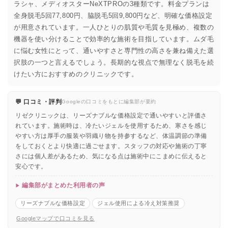
ラシャ、メディオスターNeXTPROの3種類です。料金プランは
全身脱毛5回77,800円、脇脱毛5回9,800円など、明確な価格設定
が用意されています。一人ひとりの肌質や毛質を見極め、複数の
機器を使い分けることで効率的な施術を目指しています。ムダ毛
に悩む女性にとって、通いやすさと専門性の高さを兼ね備えた選
択肢の一つと言えるでしょう。長期的な視点で無理なく脱毛を続
けたい方におすすめのクリニックです。
💬 口コミ・評判
Googleの口コミをもとに編集部が要約
リゼクリニックは、リーズナブルな価格設定で通いやすいと評価さ
れています。施術時は、冷たいジェルを使用するため、寒さを感じ
やすい方は厚手の服装や羽織り物を持参するなど、体温調節の準備
をしておくとより快適に過ごせます。スタッフの対応や施術の丁寧
さには個人差があるため、気になる点は施術中にこまめに伝えると
安心です。
編集部がまとめた利用者の声
リーズナブルな価格設定
ジェル使用による冷え対策推奨
Googleマップで口コミを見る