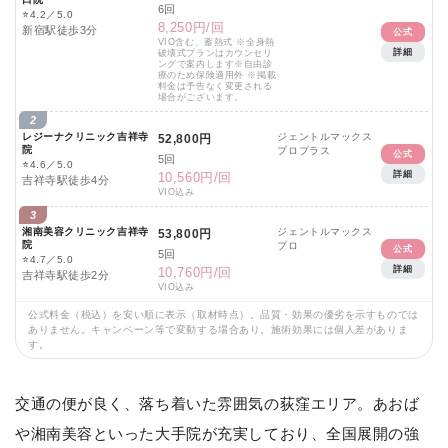
6回
⭐
4.2／5.0
8,250円/回
新宿駅徒歩3分
公式
VIO含む、蓄熱式 ※全身熱
詳細
破壊式プランはカウンセリ
ングで案内します※自由診
療のため保険適用外 ※掲載
料金は予告なく変更される
場合がございます。
2
レジーナクリニック吉祥寺
ジェントルマックス
52,800円
院
プロプラス
公式
5回
⭐
4.6／5.0
詳細
10,560円/回
吉祥寺駅徒歩4分
VIO込み
3
湘南美容クリニック吉祥寺
ジェントルマックス
53,800円
院
プロ
公式
5回
⭐
4.7／5.0
詳細
10,760円/回
吉祥寺駅徒歩2分
VIO込み
公式料金（税込）を安い順に表示（取材時点）。品質・効果の優劣を示すものでは
ありません。キャンペーン等で変動する場合あり。施術効果には個人差がありま
す。
交通の便が良く、落ち着いた雰囲気の荻窪エリア。あおば
や湘南美容といった大手院が充実しており、全国展開の強