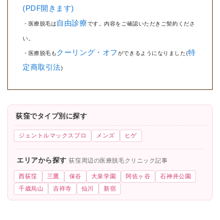
(PDF開きます)
自由診療
・医療脱毛は
です。内容をご確認いただきご契約くださ
い。
クーリング・オフ
特
・医療脱毛も
ができるようになりました(
定商取引法
)
荻窪でタイプ別に探す
ジェントルマックスプロ
メンズ
ヒゲ
エリアから探す
荻窪周辺の医療脱毛クリニック記事
西荻窪
三鷹
保谷
大泉学園
阿佐ヶ谷
石神井公園
千歳烏山
吉祥寺
仙川
新宿