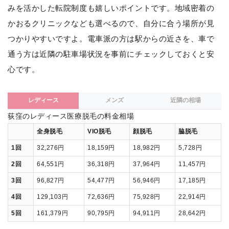
みを活かした転院制度も嬉しいポイントです。地域密着の
かおるクリニックなども選べるので、自分に合う場所が見
つかりやすいですよ。電車派の方は駅からの近さを、車で
通う方は近隣の駐車場状況を事前にチェックしておくと安
心です。
レディース
メンズ
近隣の相場
荻窪のレディース医療脱毛の料金相場
全身脱毛
VIO脱毛
顔脱毛
脇脱毛
1回
32,276円
18,159円
18,982円
5,728円
2回
64,551円
36,318円
37,964円
11,457円
3回
96,827円
54,477円
56,946円
17,185円
4回
129,103円
72,636円
75,928円
22,914円
5回
161,379円
90,795円
94,911円
28,642円