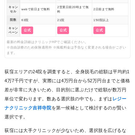
キャン
2営業日前20時まで無
webで前日まで無料
2日前まで無料
セル
料
院数
63院
21院
150院以上
キャン
公式
公式
公式
ペーン
最新の料金詳細はクリニックHPでご確認ください。
※自由診療のため保険適用外 ※掲載料金は予告なく変更される場合がござい
ます。
荻窪エリアの24院を調査すると、全身脱毛の総額は平均約1
4万7千円ですが、実際には4万円台から52万円台までと価格
差が非常に大きいため、目的別に選ぶだけで総額が数万円
単位で変わります。数ある選択肢の中でも、まずは
レジー
ナクリニック吉祥寺院
を第一候補として検討するのが賢い
選択です。
荻窪には大手クリニックが少ないため、選択肢を広げるな