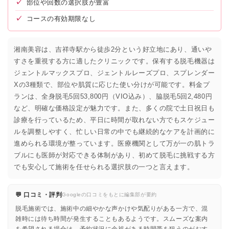
✓
部位や回数の選択肢が豊富
✓
コースの有効期限なし
湘南美容は、吉祥寺駅から徒歩2分という好立地にあり、通いや
すさを重視する方に適したクリニックです。保有する脱毛機器は
ジェントルマックスプロ、ジェントルレーズプロ、スプレンダー
Xの3種類で、部位や肌質に応じた使い分けが可能です。料金プ
ランは、全身脱毛5回53,800円（VIO込み）、脇脱毛5回2,480円
など、明確な価格設定が魅力です。また、多くの院で土日祝日も
診療を行っているため、平日に時間が取れない方でもスケジュー
ルを調整しやすく、忙しい日常の中でも継続的なケアを計画的に
進められる環境が整っています。医療機関として万が一の肌トラ
ブルにも医師が対応できる体制があり、初めて脱毛に挑戦する方
でも安心して施術を任せられる選択肢の一つと言えます。
💬 口コミ・評判
Googleの口コミをもとに編集部が要約
脱毛施術では、施術中の細やかな声かけや気配りがある一方で、混
雑時には待ち時間が発生することもあるようです。スムーズな案内
を希望される場合は、予約状況に余裕がある時間帯を狙うのがおす