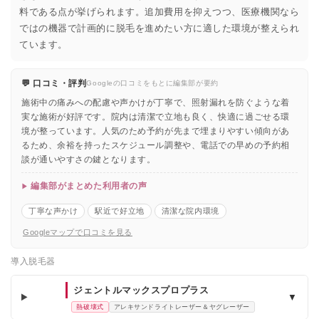
料である点が挙げられます。追加費用を抑えつつ、医療機関なら
ではの機器で計画的に脱毛を進めたい方に適した環境が整えられ
ています。
💬 口コミ・評判
Googleの口コミをもとに編集部が要約
施術中の痛みへの配慮や声かけが丁寧で、照射漏れを防ぐような着
実な施術が好評です。院内は清潔で立地も良く、快適に過ごせる環
境が整っています。人気のため予約が先まで埋まりやすい傾向があ
るため、余裕を持ったスケジュール調整や、電話での早めの予約相
談が通いやすさの鍵となります。
編集部がまとめた利用者の声
丁寧な声かけ
駅近で好立地
清潔な院内環境
Googleマップで口コミを見る
導入脱毛器
ジェントルマックスプロプラス
▼
熱破壊式
アレキサンドライトレーザー＆ヤグレーザー