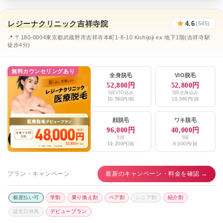
レジーナクリニック吉祥寺院
★
4.6
(545)
📍 〒180-0004東京都武蔵野市吉祥寺本町1-8-10 Kichijoji ex 地下1階(吉祥寺駅
徒歩4分)
無料カウンセリングあり
全身脱毛
VIO脱毛
52,800円
52,800円
5回VIO込み
5回全身込み
10,560円/回
10,560円/回
顔脱毛
ワキ脱毛
96,000円
40,000円
5回
5回
19,200円/回
8,000円/回
プラン・キャンペーン
最新のキャンペーン・料金を確認 →
都度払い可
学割
乗り換え割
ペア割
シニア割
紹介割
誕生日特典
デビュープラン