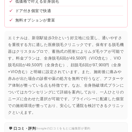
✓
低価格で叶える全身脱毛
✓
ドア付き個室で快適
✓
無料オプションが豊富
エミナルは、新宿駅徒歩3分という好立地に位置し、通いやすさ
を重視する方に適した医療脱毛クリニックです。保有する脱毛機
器はクリスタルプロで、蓄熱式の照射によりムダ毛ケアが可能で
す。料金プランは、全身脱毛6回が49,500円（VIO含む）、VIO
脱毛6回が49,500円（全身含む）、顔脱毛6回が97,900円（全身
+VIO含む）と明確に設定されています。また、施術後に痛みや
赤みが出た場合の診察や薬の処方を無料で行うなど、アフターケ
ア体制が整っている点も特徴です。なお、全身熱破壊式プランに
ついてはカウンセリングにて詳細を案内しており、一人ひとりの
ニーズに合わせた選択が可能です。プライバシーに配慮した個室
での施術環境が整っており、安心して通院を検討できるクリニッ
クといえます。
💬 口コミ・評判
Googleの口コミをもとに編集部が要約