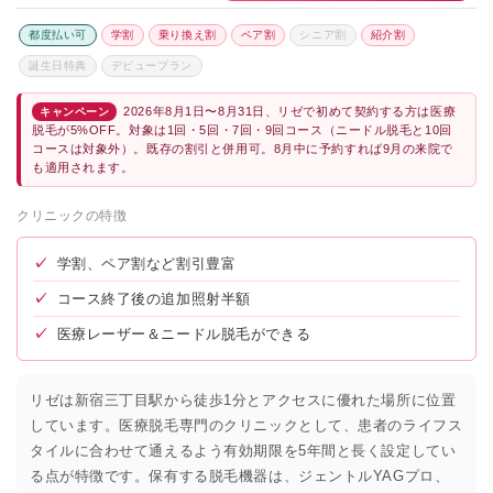
都度払い可
学割
乗り換え割
ペア割
シニア割
紹介割
誕生日特典
デビュープラン
2026年8月1日〜8月31日、リゼで初めて契約する方は医療
キャンペーン
脱毛が5%OFF。対象は1回・5回・7回・9回コース（ニードル脱毛と10回
コースは対象外）。既存の割引と併用可。8月中に予約すれば9月の来院で
も適用されます。
クリニックの特徴
✓
学割、ペア割など割引豊富
✓
コース終了後の追加照射半額
✓
医療レーザー＆ニードル脱毛ができる
リゼは新宿三丁目駅から徒歩1分とアクセスに優れた場所に位置
しています。医療脱毛専門のクリニックとして、患者のライフス
タイルに合わせて通えるよう有効期限を5年間と長く設定してい
る点が特徴です。保有する脱毛機器は、ジェントルYAGプロ、