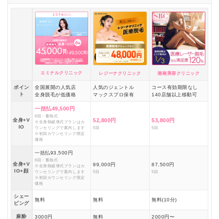
エミナルクリニック
レジーナクリニック
湘南美容クリニック
ポイン
全国展開の人気店
人気のジェントル
コース有効期限なし
ト
全身脱毛が低価格
マックスプロ保有
140店舗以上移動可
一括払49,500円
6回・蓄熱式
全身+V
52,800円
53,800円
※全身熱破壊式プランはカ
IO
ウンセリングで案内します
5回
5回
※初回カウンセリング限定
価格
一括払93,500円
6回・蓄熱式
全身+V
99,000円
87,500円
※全身熱破壊式プランはカ
IO+顔
ウンセリングで案内します
5回
5回
※初回カウンセリング限定
価格
シェー
無料
無料
無料(10分)
ビング
麻酔
3000円
無料
2000円〜