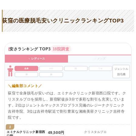
荻窪の医療脱毛安いクリニックランキングTOP3
安さランキング TOP3
18院調査
♀ レディース
♂ メンズ
全身
VIO
顔
ワキ
ジェントル
脱毛機
脚
腕
＼編集部コメント／
荻窪で全身脱毛が安いのは、エミナルクリニック新宿西口院です。ク
リスタルプロを採用し、新宿駅徒歩3分で多彩な割引も充実していま
す。2位はジェントルマックスプロプラス完備のレジーナクリニック
吉祥寺院、3位は吉祥寺駅近で割引豊富な湘南美容クリニック吉祥寺
院です。
1
エミナルクリニック新宿西
クリスタルプロ
49,500円
口院