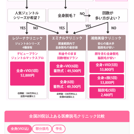
全国20院以上ある医療脱毛クリニック比較
全身(VIO込)
部分脱毛
学生