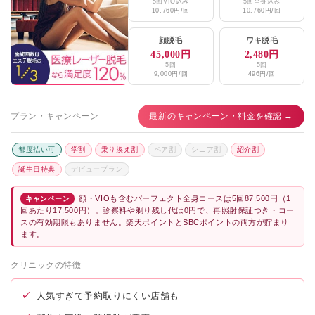
5回VIO込み
5回全身込み
10,760円/回
10,760円/回
顔脱毛
ワキ脱毛
45,000円
2,480円
5回
5回
9,000円/回
496円/回
プラン・キャンペーン
最新のキャンペーン・料金を確認 →
都度払い可
学割
乗り換え割
ペア割
シニア割
紹介割
誕生日特典
デビュープラン
顔・VIOも含むパーフェクト全身コースは5回87,500円（1
キャンペーン
回あたり17,500円）。診察料や剃り残し代は0円で、再照射保証つき・コー
スの有効期限もありません。楽天ポイントとSBCポイントの両方が貯まり
ます。
クリニックの特徴
✓
人気すぎて予約取りにくい店舗も