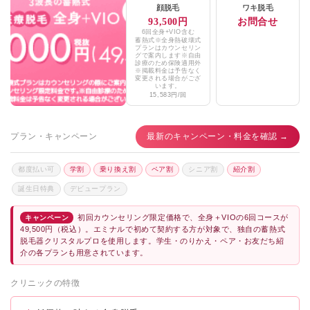
顔脱毛
ワキ脱毛
メンズ脱毛専門店NAX
★4.9 (19件)
93,500円
お問合せ
6回全身+VIO含む
近藤クリニック
★4.5 (14件)
蓄熱式※全身熱破壊式
プランはカウンセリン
グで案内します※自由
かおるクリニック
診療のため保険適用外
★3 (8件)
※掲載料金は予告なく
変更される場合がござ
います。
エミナルクリニックメンズ新宿院
★3.7 / 5（127件）
15,583円/回
レジーナクリニックオム吉祥寺院
★4.6 / 5（544件）
プラン・キャンペーン
最新のキャンペーン・料金を確認 →
湘南美容クリニック吉祥寺院
★4.7 / 5（1,043件）
都度払い可
学割
乗り換え割
ペア割
シニア割
紹介割
メンズリゼ新宿南口
★4.1 / 5（181件）
誕生日特典
デビュープラン
あおばクリニック吉祥寺院・吉祥寺本院
★3.4 / 5（31件）
初回カウンセリング限定価格で、全身＋VIOの6回コースが
キャンペーン
メンズ脱毛専門店NAX
★4.9 (19件)
49,500円（税込）。エミナルで初めて契約する方が対象で、独自の蓄熱式
脱毛器クリスタルプロを使用します。学生・のりかえ・ペア・お友だち紹
介の各プランも用意されています。
クリニックの特徴