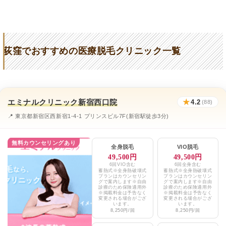
42 メンズ専門脱毛＆眉毛サロン
★4.7 (23件)
メンズ専門脱毛42
★4.7 (23件)
荻窪でおすすめの医療脱毛クリニック一覧
荻窪上田クリニック
★3.5 (56件)
わかまつクリニック
★4 (46件)
中野駅前クリニック
★2.9 (61件)
エミナルクリニック新宿西口院
★
4.2
(88)
高田馬場皮膚科
★4 (46件)
📍 東京都新宿区西新宿1-4-1 プリンスビル7F(新宿駅徒歩3分)
ミキクリニック
★3.4 (35件)
無料カウンセリングあり
全身脱毛
VIO脱毛
あおばクリニック吉祥寺院
★3.4 / 5（31件）
49,500円
49,500円
6回VIO含む
6回全身含む
蓄熱式※全身熱破壊式
蓄熱式※全身熱破壊式
西荻窪皮膚科
★3.9 (38件)
プランはカウンセリン
プランはカウンセリン
グで案内します※自由
グで案内します※自由
診療のため保険適用外
診療のため保険適用外
宮林医院
※掲載料金は予告なく
※掲載料金は予告なく
★3.5 (49件)
変更される場合がござ
変更される場合がござ
います。
います。
8,250円/回
8,250円/回
メンズ脱毛専門店NAX
★4.9 (19件)