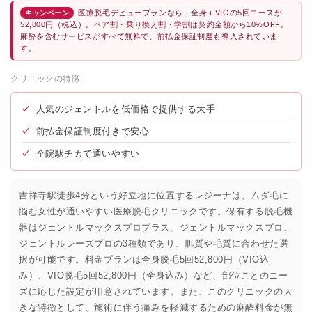
医療脱毛デビュープランなら、全身＋VIOの5回コースが
キャンペーン
52,800円（税込）。ペア割・乗り換え割・学割は契約金額から10%OFF。
麻酔を含むサービスがすべて無料で、前払金保証制度も導入されていま
す。
クリニックの特徴
✓
人気のジェントルを低価格で提供する大手
✓
前払金保証制度付きで安心
✓
全院駅チカで通いやすい
吉祥寺駅徒歩4分という好立地に位置するレジーナは、ムダ毛に
悩む女性が通いやすい医療脱毛クリニックです。保有する脱毛機
器はジェントルマックスプロプラス、ジェントルマックスプロ、
ジェントルレーズプロの3種類であり、肌質や毛質に合わせた選
択が可能です。料金プランは全身脱毛5回52,800円（VIO込
み）、VIO脱毛5回52,800円（全身込み）など、部位ごとのニー
ズに応じた設定が用意されています。また、このクリニックの大
きな特徴として、施術に伴う痛みを軽減するための麻酔料金が無