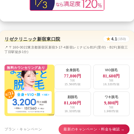
リゼクリニック新宿東口院
★
4.1
(150)
📍 〒160-0022東京都新宿区新宿3-17-4新宿レミナビルB1F(受付)・B2F(新宿三
丁目駅徒歩1分)
無料カウンセリングあり
全身脱毛
VIO脱毛
77,800円
81,600円
5回
5回
15,560円/回
16,320円/回
顔脱毛
ワキ脱毛
81,600円
9,800円
5回
5回
16,320円/回
1,960円/回
プラン・キャンペーン
最新のキャンペーン・料金を確認 →