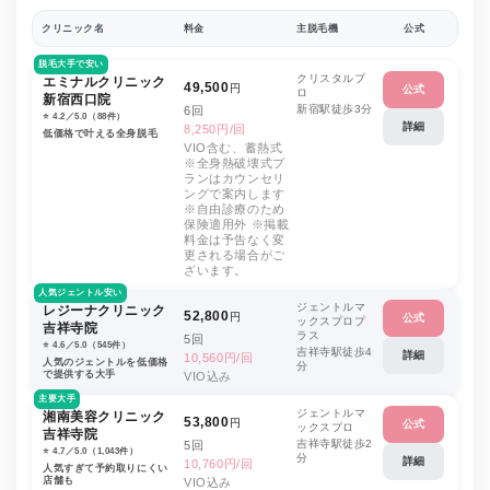
クリニック名
料金
主脱毛機
公式
脱毛大手で安い
クリスタルプ
エミナルクリニック
49,500
円
公式
ロ
新宿西口院
新宿駅徒歩3分
6回
⭐️ 4.2／5.0（88件）
詳細
8,250円/回
低価格で叶える全身脱毛
VIO含む、蓄熱式
※全身熱破壊式プ
ランはカウンセリ
ングで案内します
※自由診療のため
保険適用外 ※掲載
料金は予告なく変
更される場合がご
ざいます。
人気ジェントル安い
ジェントルマ
レジーナクリニック
52,800
円
公式
ックスプロプ
吉祥寺院
ラス
5回
⭐️ 4.6／5.0（545件）
吉祥寺駅徒歩4
詳細
10,560円/回
人気のジェントルを低価格
分
で提供する大手
VIO込み
主要大手
ジェントルマ
湘南美容クリニック
53,800
円
公式
ックスプロ
吉祥寺院
吉祥寺駅徒歩2
5回
⭐️ 4.7／5.0（1,043件）
分
詳細
10,760円/回
人気すぎて予約取りにくい
店舗も
VIO込み