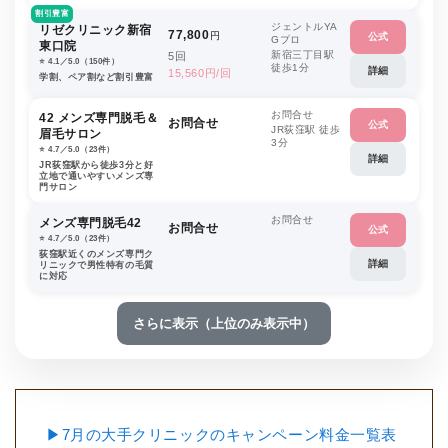
割引豊富
ジェントルYA
リゼクリニック新宿
77,800
円
公式
Gプロ
東口院
新宿三丁目駅
5回
⭐️ 4.1／5.0（150件）
徒歩1分
詳細
15,560円/回
学割、ペア割など割引豊富
お問合せ
42 メンズ専門脱毛＆
お問合せ
公式
JR荻窪駅 徒歩
眉毛サロン
3分
⭐️ 4.7／5.0（23件）
詳細
JR荻窪駅から徒歩3分と好
立地で通いやすいメンズ専
門サロン
お問合せ
メンズ専門脱毛42
お問合せ
公式
⭐️ 4.7／5.0（23件）
荻窪駅近くのメンズ専門ク
詳細
リニックで男性特有の毛質
に対応
さらに表示（上位のみ表示中）
▶7月の大手クリニックのキャンペーン料金一覧表