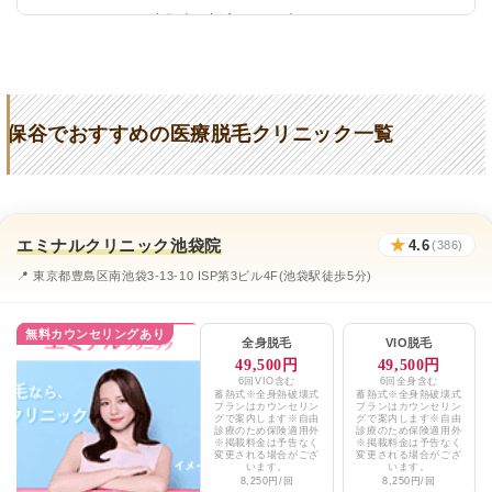
リゼクリニック池袋院、新宿三丁目院
★4.5 / 5（107件）
Levendis
★5 (74件)
保谷駅前皮膚科
★4.2 (31件)
保谷でおすすめの医療脱毛クリニック一覧
水谷皮膚科内科
★4.2 (31件)
レティシアクリニック
★3.4 (193件)
こまつ皮フ科クリニック
★2.6 (69件)
エミナルクリニック池袋院
★
4.6
(386)
いわきクリニック
★2 (8件)
📍 東京都豊島区南池袋3-13-10 ISP第3ビル4F(池袋駅徒歩5分)
エミナルクリニックメンズ新宿院
★3.7 / 5（127件）
無料カウンセリングあり
全身脱毛
VIO脱毛
レジーナクリニックオム吉祥寺院
★4.6 / 5（544件）
49,500円
49,500円
6回VIO含む
6回全身含む
蓄熱式※全身熱破壊式
蓄熱式※全身熱破壊式
湘南美容クリニック吉祥寺院
★4.7 / 5（1,043件）
プランはカウンセリン
プランはカウンセリン
グで案内します※自由
グで案内します※自由
診療のため保険適用外
診療のため保険適用外
メンズリゼ池袋・新宿南口・渋谷公園通り・
※掲載料金は予告なく
※掲載料金は予告なく
★4.6 / 5（209件）
変更される場合がござ
変更される場合がござ
立川・町田
います。
います。
8,250円/回
8,250円/回