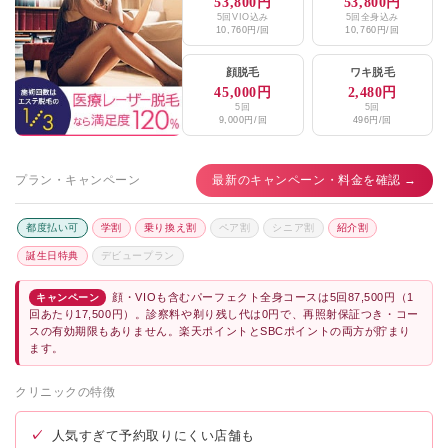
53,800円
53,800円
5回VIO込み
5回全身込み
10,760円/回
10,760円/回
顔脱毛
ワキ脱毛
45,000円
2,480円
5回
5回
9,000円/回
496円/回
プラン・キャンペーン
最新のキャンペーン・料金を確認 →
都度払い可
学割
乗り換え割
ペア割
シニア割
紹介割
誕生日特典
デビュープラン
顔・VIOも含むパーフェクト全身コースは5回87,500円（1
キャンペーン
回あたり17,500円）。診察料や剃り残し代は0円で、再照射保証つき・コー
スの有効期限もありません。楽天ポイントとSBCポイントの両方が貯まり
ます。
クリニックの特徴
✓
人気すぎて予約取りにくい店舗も