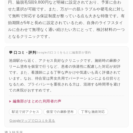
円、脇脱毛5回9,800円など明確に設定されており、予算に合わ
せた選択が可能です。また、万が一の肌トラブルや硬毛化に対し
て無料で対応する保証制度が整っている点も大きな特徴です。有
効期限が5年と長めに設定されているため、自身のライフスタイ
ルに合わせて無理なく通い続けたい方にとって、検討材料の一つ
となるクリニックです。
💬 口コミ・評判
Googleの口コミをもとに編集部が要約
池袋駅から近く、アクセス良好なクリニックです。施術時の麻酔ク
リーム塗布を個室で行うなど、患者の快適性に配慮した対応が好評
です。また、看護師による丁寧な声かけや気遣いも高く評価されて
います。なお、待合室は男女共用でパーテーションによる仕切りと
なるため、プライバシーを重視される方は、混雑する時間帯を避け
ての来院がおすすめです。
編集部がまとめた利用者の声
駅近で好アクセス
個室での麻酔塗布
丁寧な施術対応
Googleマップで口コミを見る
導入脱毛器