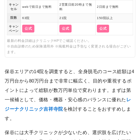
キャン
2営業日前20時まで無
webで前日まで無料
2日前まで無料
セル
料
院数
63院
21院
150院以上
キャン
公式
公式
公式
ペーン
最新の料金詳細はクリニックHPでご確認ください。
※自由診療のため保険適用外 ※掲載料金は予告なく変更される場合がござい
ます。
保谷エリアの14院を調査すると、全身脱毛のコース総額は4
万円台から80万円台まで非常に幅広く、目的や重視するポ
イントによって総額が数万円単位で変わります。まずは第
一候補として、価格・機器・安心感のバランスに優れた
レ
ジーナクリニック吉祥寺院
を検討することをおすすめしま
す。
保谷には大手クリニックが少ないため、選択肢を広げたい