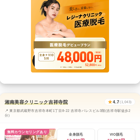
湘南美容クリニック吉祥寺院
★
4.7
(1,043)
📍 東京都武蔵野市吉祥寺本町1丁目8-22 吉祥寺パレスビル3階(吉祥寺駅徒歩2
分)
無料カウンセリングあり
全身脱毛
VIO脱毛