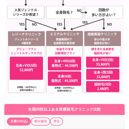
全国20院以上ある医療脱毛クリニック比較
全身(VIO込)
部分脱毛
学生