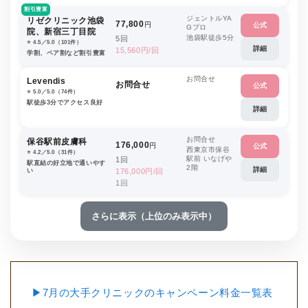
割引豊富
ジェントルYA
リゼクリニック池袋
77,800
円
公式
Gプロ
院、新宿三丁目院
池袋駅徒歩5分
5回
⭐️ 4.5／5.0（101件）
詳細
15,560円/回
学割、ペア割など割引豊富
お問合せ
Levendis
お問合せ
公式
⭐️ 5.0／5.0（74件）
駅徒歩3分でアクセス良好
詳細
お問合せ
保谷駅前皮膚科
176,000
円
公式
西東京市保谷
⭐️ 4.2／5.0（31件）
駅前 いなげや
1回
駅直結の好立地で通いやす
2階
詳細
い
176,000円/回
1回
さらに表示（上位のみ表示中）
▶7月の大手クリニックのキャンペーン料金一覧表