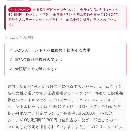
医療脱毛デビュープランなら、全身＋VIOの5回コースが
キャンペーン
52,800円（税込）。ペア割・乗り換え割・学割は契約金額から10%OFF。
麻酔を含むサービスがすべて無料で、前払金保証制度も導入されていま
す。
クリニックの特徴
✓
人気のジェントルを低価格で提供する大手
✓
前払金保証制度付きで安心
✓
全院駅チカで通いやすい
吉祥寺駅徒歩4分という好立地に位置するレジーナは、ムダ毛に
悩む女性が通いやすい医療脱毛クリニックです。保有する脱毛機
器はジェントルマックスプロプラス、ジェントルマックスプロ、
ジェントルレーズプロの3種類であり、肌質や毛質に合わせた選
択が可能です。料金プランは全身脱毛5回52,800円（VIO込
み）、VIO脱毛5回52,800円（全身込み）など、部位ごとのニー
ズに応じた設定が用意されています。また、このクリニックの大