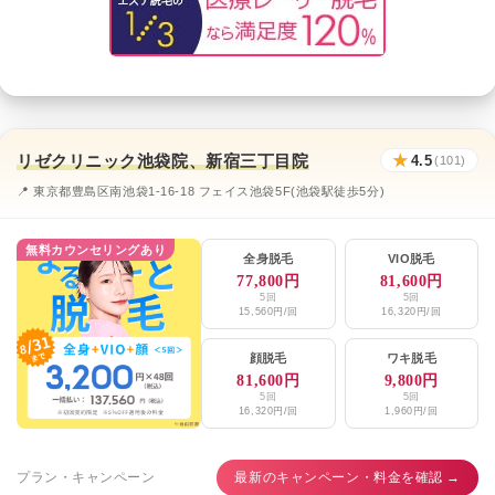
リゼクリニック池袋院、新宿三丁目院
★
4.5
(101)
📍 東京都豊島区南池袋1-16-18 フェイス池袋5F(池袋駅徒歩5分)
無料カウンセリングあり
全身脱毛
VIO脱毛
77,800円
81,600円
5回
5回
15,560円/回
16,320円/回
顔脱毛
ワキ脱毛
81,600円
9,800円
5回
5回
16,320円/回
1,960円/回
プラン・キャンペーン
最新のキャンペーン・料金を確認 →