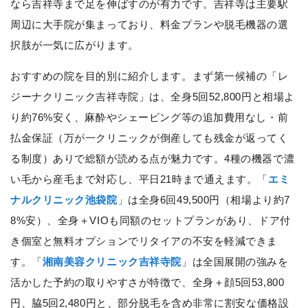
なら吉祥寺まで足を伸ばすのが有力です。吉祥寺は主要駅
周辺に大手院が集まっており、料金プランや脱毛機器の選
択肢が一気に広がります。
おすすめの院を目的別に紹介します。まず第一候補の「レ
ジーナクリニック吉祥寺院」は、全身5回52,800円と相場よ
り約76%安く、麻酔やシェービング等の追加費用なし・前
払金保証（万が一クリニックが倒産しても残金が返ってく
る制度）ありで総額が読める点が魅力です。4種の機器で濃
い毛から産毛まで対応し、平日21時まで通えます。「
エミ
ナルクリニック池袋院
」は全身6回49,500円（相場より約7
8%安）、全身＋VIOも同額のセットプランがあり、ドア付
き個室と無料オプションでリタイアの不安を軽減できま
す。「
湘南美容クリニック吉祥寺院
」は全国展開の強みを
活かした予約の取りやすさが特徴で、全身＋顔5回53,800
円、脇5回2,480円と、部分脱毛を含め非常に割安な価格設