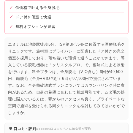
✓
低価格で叶える全身脱毛
✓
ドア付き個室で快適
✓
無料オプションが豊富
エミナルは池袋駅徒歩5分、ISP第3ビル4Fに位置する医療脱毛ク
リニックです。施術室はプライバシーに配慮したドア付きの完全
個室を採用しており、落ち着いた環境で通うことができます。導
入している脱毛機器は「クリスタルプロ」で、蓄熱式による照射
を行います。料金プランは、全身脱毛（VIO含む）6回が49,500
円、顔脱毛（全身+VIO含む）6回が97,900円で提供されていま
す。なお、全身熱破壊式プランについてはカウンセリング時に案
内があるため、自身の希望に合わせて相談可能です。ムダ毛の処
理に悩んでいる方は、駅からのアクセスも良く、プライベートな
空間で施術を受けられる同クリニックを検討してみてはいかがで
しょうか。
💬 口コミ・評判
Googleの口コミをもとに編集部が要約