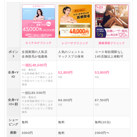
エミナルクリニック
レジーナクリニック
湘南美容クリニック
ポイン
全国展開の人気店
人気のジェントル
コース有効期限なし
ト
全身脱毛が低価格
マックスプロ保有
140店舗以上移動可
一括払49,500円
6回・蓄熱式
全身+V
52,800円
53,800円
※全身熱破壊式プランはカ
IO
ウンセリングで案内します
5回
5回
※初回カウンセリング限定
価格
一括払93,500円
6回・蓄熱式
全身+V
99,000円
87,500円
※全身熱破壊式プランはカ
IO+顔
ウンセリングで案内します
5回
5回
※初回カウンセリング限定
価格
シェー
無料
無料
無料(10分)
ビング
麻酔
3000円
無料
2000円〜