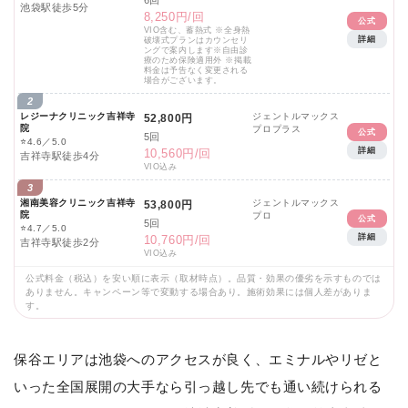
6回
池袋駅徒歩5分
8,250円/回
公式
VIO含む、蓄熱式 ※全身熱
詳細
破壊式プランはカウンセリ
ングで案内します※自由診
療のため保険適用外 ※掲載
料金は予告なく変更される
場合がございます。
2
レジーナクリニック吉祥寺
ジェントルマックス
52,800円
院
プロプラス
公式
5回
⭐
4.6／5.0
詳細
10,560円/回
吉祥寺駅徒歩4分
VIO込み
3
湘南美容クリニック吉祥寺
ジェントルマックス
53,800円
院
プロ
公式
5回
⭐
4.7／5.0
詳細
10,760円/回
吉祥寺駅徒歩2分
VIO込み
公式料金（税込）を安い順に表示（取材時点）。品質・効果の優劣を示すものでは
ありません。キャンペーン等で変動する場合あり。施術効果には個人差がありま
す。
保谷エリアは池袋へのアクセスが良く、エミナルやリゼと
いった全国展開の大手なら引っ越し先でも通い続けられる