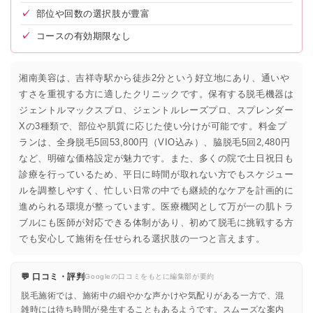
✓
部位や回数の選択肢が豊富
✓
コースの有効期限なし
湘南美容は、吉祥寺駅から徒歩2分という好立地にあり、通いや
すさを重視する方に適したクリニックです。保有する脱毛機器は
ジェントルマックスプロ、ジェントルレーズプロ、スプレンダー
Xの3種類で、部位や肌質に応じた使い分けが可能です。料金プ
ランは、全身脱毛5回53,800円（VIO込み）、脇脱毛5回2,480円
など、明確な価格設定が魅力です。また、多くの院で土日祝日も
診療を行っているため、平日に時間が取れない方でもスケジュー
ルを調整しやすく、忙しい日常の中でも継続的なケアを計画的に
進められる環境が整っています。医療機関として万が一の肌トラ
ブルにも医師が対応できる体制があり、初めて脱毛に挑戦する方
でも安心して施術を任せられる選択肢の一つと言えます。
💬 口コミ・評判
Googleの口コミをもとに編集部が要約
脱毛施術では、施術中の細やかな声かけや気配りがある一方で、混
雑時には待ち時間が発生することもあるようです。スムーズな案内