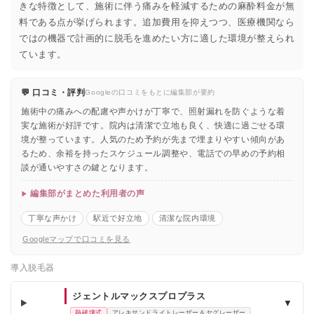
きな特徴として、施術に伴う痛みを軽減するための麻酔料金が無
料である点が挙げられます。追加費用を抑えつつ、医療機関なら
ではの機器で計画的に脱毛を進めたい方に適した環境が整えられ
ています。
💬 口コミ・評判
Googleの口コミをもとに編集部が要約
施術中の痛みへの配慮や声かけが丁寧で、照射漏れを防ぐような着
実な施術が好評です。院内は清潔で立地も良く、快適に過ごせる環
境が整っています。人気のため予約が先まで埋まりやすい傾向があ
るため、余裕を持ったスケジュール調整や、電話での早めの予約相
談が通いやすさの鍵となります。
編集部がまとめた利用者の声
丁寧な声かけ
駅近で好立地
清潔な院内環境
Googleマップで口コミを見る
導入脱毛器
ジェントルマックスプロプラス
▼
熱破壊式
アレキサンドライトレーザー＆ヤグレーザー