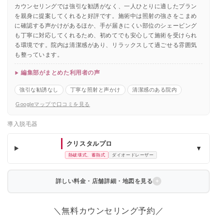
カウンセリングでは強引な勧誘がなく、一人ひとりに適したプラン
を親身に提案してくれると好評です。施術中は照射の強さをこまめ
に確認する声かけがあるほか、手が届きにくい部位のシェービング
も丁寧に対応してくれるため、初めてでも安心して施術を受けられ
る環境です。院内は清潔感があり、リラックスして過ごせる雰囲気
も整っています。
編集部がまとめた利用者の声
強引な勧誘なし
丁寧な照射と声かけ
清潔感のある院内
Googleマップで口コミを見る
導入脱毛器
クリスタルプロ
▼
熱破壊式、蓄熱式
ダイオードレーザー
詳しい料金・店舗詳細・地図を見る
＼無料カウンセリング予約／