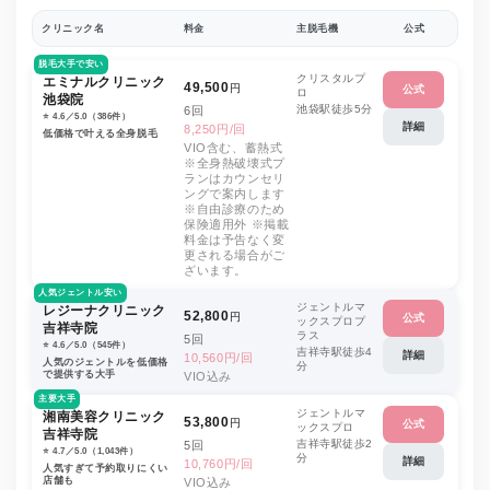
クリニック名
料金
主脱毛機
公式
脱毛大手で安い
クリスタルプ
エミナルクリニック
49,500
円
公式
ロ
池袋院
池袋駅徒歩5分
6回
⭐️ 4.6／5.0（386件）
詳細
8,250円/回
低価格で叶える全身脱毛
VIO含む、蓄熱式
※全身熱破壊式プ
ランはカウンセリ
ングで案内します
※自由診療のため
保険適用外 ※掲載
料金は予告なく変
更される場合がご
ざいます。
人気ジェントル安い
ジェントルマ
レジーナクリニック
52,800
円
公式
ックスプロプ
吉祥寺院
ラス
5回
⭐️ 4.6／5.0（545件）
吉祥寺駅徒歩4
詳細
10,560円/回
人気のジェントルを低価格
分
で提供する大手
VIO込み
主要大手
ジェントルマ
湘南美容クリニック
53,800
円
公式
ックスプロ
吉祥寺院
吉祥寺駅徒歩2
5回
⭐️ 4.7／5.0（1,043件）
分
詳細
10,760円/回
人気すぎて予約取りにくい
店舗も
VIO込み