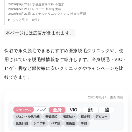
2026年6月23日 水谷皮膚科内科 を追加
2026年5月21日 レジーナ 料金を更新
2026年5月21日 エミナルクリニックメンズ 料金を更新
もっと見る（6件）
本ページには広告が含まれます。
保谷で永久脱毛できるおすすめ医療脱毛クリニックや、使
用されている脱毛機情報をご紹介します。全身脱毛・VIO・
ヒゲ・脚など部位毎に安いクリニックやキャンペーンを比
較できます。
2026年8月4日更新情報
全身
VIO
顔
脇
レディース
メンズ
ジェントル脱毛機
熱破壊式
都度払い
紹介割
デビュー
誕生日割
シニア割
ペア割
乗換割
学割