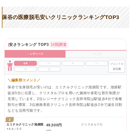
保谷の医療脱毛安いクリニックランキングTOP3
安さランキング TOP3
10院調査
♀ レディース
♂ メンズ
全身
VIO
顔
ワキ
ジェントル
脱毛機
脚
腕
＼編集部コメント／
保谷で全身脱毛が安いのは、エミナルクリニック池袋院です。池袋駅
徒歩5分に位置し、クリスタルプロを用いた施術や多彩な割引制度が
充実しています。2位レジーナクリニック吉祥寺院は駅徒歩4分で各種
割引が豊富、3位湘南美容クリニック吉祥寺院は駅徒歩2分で誕生日割
なども活用可能です。
1
エミナルクリニック池袋院
クリスタルプロ
49,500円
⭐
4.6／5.0