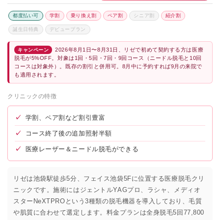
都度払い可
学割
乗り換え割
ペア割
シニア割
紹介割
誕生日特典
デビュープラン
2026年8月1日〜8月31日、リゼで初めて契約する方は医療
キャンペーン
脱毛が5%OFF。対象は1回・5回・7回・9回コース（ニードル脱毛と10回
コースは対象外）。既存の割引と併用可。8月中に予約すれば9月の来院で
も適用されます。
クリニックの特徴
✓
学割、ペア割など割引豊富
✓
コース終了後の追加照射半額
✓
医療レーザー＆ニードル脱毛ができる
リゼは池袋駅徒歩5分、フェイス池袋5Fに位置する医療脱毛クリ
ニックです。施術にはジェントルYAGプロ、ラシャ、メディオ
スターNeXTPROという3種類の脱毛機器を導入しており、毛質
や肌質に合わせて選定します。料金プランは全身脱毛5回77,800