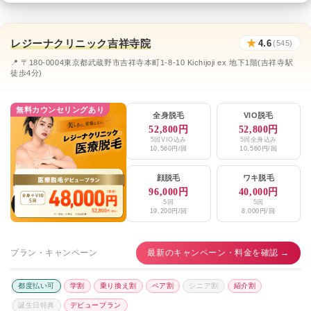
レジーナクリニック吉祥寺院
★
4.6
(545)
📍 〒180-0004東京都武蔵野市吉祥寺本町1-8-10 Kichijoji ex 地下1階(吉祥寺駅
徒歩4分)
無料カウンセリングあり
全身脱毛
VIO脱毛
52,800円
52,800円
5回VIO込み
5回全身込み
10,560円/回
10,560円/回
顔脱毛
ワキ脱毛
96,000円
40,000円
5回
5回
19,200円/回
8,000円/回
プラン・キャンペーン
最新のキャンペーン・料金を確認 →
都度払い可
学割
乗り換え割
ペア割
シニア割
紹介割
誕生日特典
デビュープラン