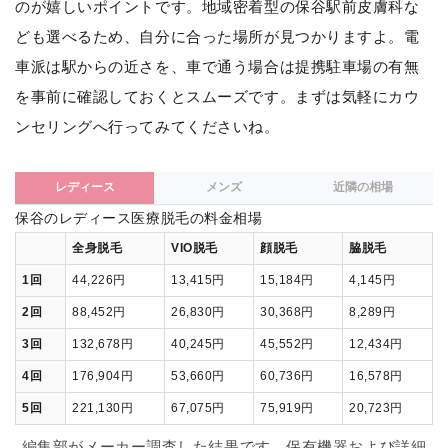
のが嬉しいポイントです。地域密着型の保谷駅前皮膚科な
ども選べるため、自分に合った場所が見つかりますよ。電
車派は駅からの近さを、車で通う場合は提携駐車場の有無
を事前に確認しておくとスムーズです。まずは気軽にカウ
ンセリングへ行ってみてくださいね。
レディース
メンズ
近隣の相場
保谷のレディース医療脱毛の料金相場
全身脱毛
VIO脱毛
顔脱毛
脇脱毛
1回
44,226円
13,415円
15,184円
4,145円
2回
88,452円
26,830円
30,368円
8,289円
3回
132,678円
40,245円
45,552円
12,434円
4回
176,904円
53,660円
60,736円
16,578円
5回
221,130円
67,075円
75,919円
20,723円
編集部がメーカー調査した結果です。保有機器および詳細