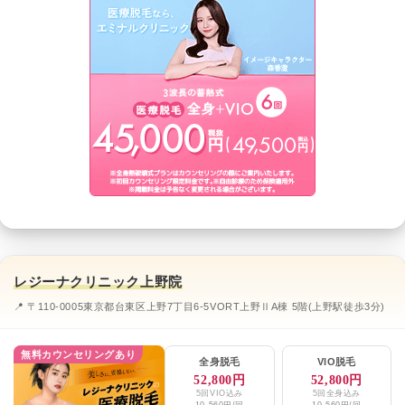
レジーナクリニック上野院
📍 〒110-0005東京都台東区上野7丁目6-5VORT上野ⅡA棟 5階(上野駅徒歩3分)
無料カウンセリングあり
全身脱毛
VIO脱毛
52,800円
52,800円
5回VIO込み
5回全身込み
10,560円/回
10,560円/回