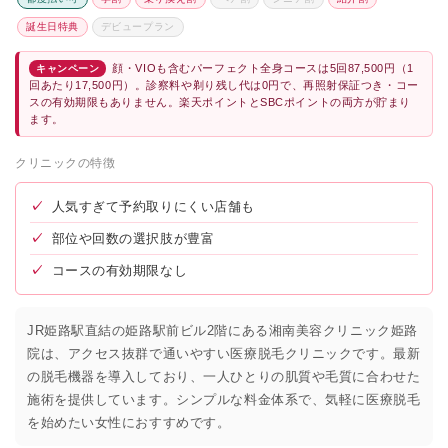
誕生日特典
デビュープラン
顔・VIOも含むパーフェクト全身コースは5回87,500円（1
キャンペーン
回あたり17,500円）。診察料や剃り残し代は0円で、再照射保証つき・コー
スの有効期限もありません。楽天ポイントとSBCポイントの両方が貯まり
ます。
クリニックの特徴
✓
人気すぎて予約取りにくい店舗も
✓
部位や回数の選択肢が豊富
✓
コースの有効期限なし
JR姫路駅直結の姫路駅前ビル2階にある湘南美容クリニック姫路
院は、アクセス抜群で通いやすい医療脱毛クリニックです。最新
の脱毛機器を導入しており、一人ひとりの肌質や毛質に合わせた
施術を提供しています。シンプルな料金体系で、気軽に医療脱毛
を始めたい女性におすすめです。