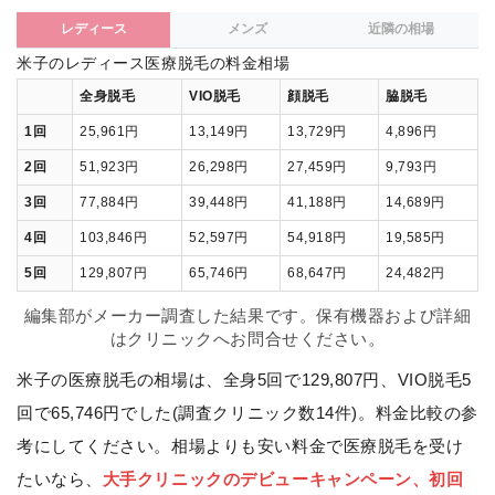
レディース
メンズ
近隣の相場
米子のレディース医療脱毛の料金相場
全身脱毛
VIO脱毛
顔脱毛
脇脱毛
1回
25,961円
13,149円
13,729円
4,896円
2回
51,923円
26,298円
27,459円
9,793円
3回
77,884円
39,448円
41,188円
14,689円
4回
103,846円
52,597円
54,918円
19,585円
5回
129,807円
65,746円
68,647円
24,482円
編集部がメーカー調査した結果です。保有機器および詳細
はクリニックへお問合せください。
米子の医療脱毛の相場は、全身5回で129,807円、VIO脱毛5
回で65,746円でした(調査クリニック数14件)。料金比較の参
考にしてください。相場よりも安い料金で医療脱毛を受け
たいなら、
大手クリニックのデビューキャンペーン、初回