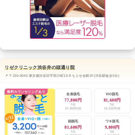
リゼクリニック渋谷井の頭通り院
📍 〒150-0042 東京都渋谷区宇田川町13-8 ちとせ会館1F(渋谷駅徒歩3分)
無料カウンセリングあり
全身脱毛
VIO脱毛
77,800円
81,600円
5回
5回
15,560円/回
16,320円/回
顔脱毛
ワキ脱毛
81,600円
9,800円
5回
5回