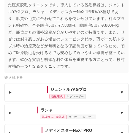
た医療脱毛クリニックです。導入している脱毛機器は、ジェント
ルYAGプロ、ラシャ、メディオスターNeXTPROの3種類であ
り、肌質や毛質に合わせてこれらを使い分けています。料金プラ
ンも明確で、全身脱毛5回が77,800円、脇脱毛5回が9,800円な
ど、部位ごとの価格設定が分かりやすいのが特徴です。また、リ
ゼでは剃り残しがある場合のシェービング代や、万が一の肌トラ
ブル時の治療費などが無料となる保証制度が整っているため、初
めて医療脱毛を受ける方でも安心して通いやすい環境が整ってい
ます。確かな実績と明確な料金体系を重視する方にとって、検討
候補の一つとなるクリニックです。
導入脱毛器
ジェントルYAGプロ
▼
熱破壊式
ヤグレーザー
ラシャ
▼
熱破壊式、蓄熱式
ダイオードレーザー
メディオスターNeXTPRO