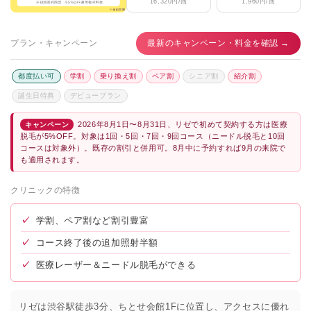
16,320円/回
1,960円/回
プラン・キャンペーン
最新のキャンペーン・料金を確認 →
都度払い可
学割
乗り換え割
ペア割
シニア割
紹介割
誕生日特典
デビュープラン
2026年8月1日〜8月31日、リゼで初めて契約する方は医療
キャンペーン
脱毛が5%OFF。対象は1回・5回・7回・9回コース（ニードル脱毛と10回
コースは対象外）。既存の割引と併用可。8月中に予約すれば9月の来院で
も適用されます。
クリニックの特徴
✓
学割、ペア割など割引豊富
✓
コース終了後の追加照射半額
✓
医療レーザー＆ニードル脱毛ができる
リゼは渋谷駅徒歩3分、ちとせ会館1Fに位置し、アクセスに優れ