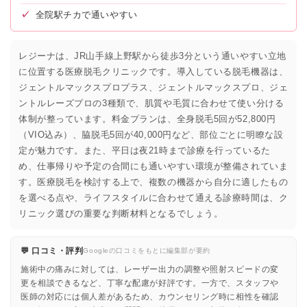
✓
全院駅チカで通いやすい
レジーナは、JR山手線上野駅から徒歩3分という通いやすい立地
に位置する医療脱毛クリニックです。導入している脱毛機器は、
ジェントルマックスプロプラス、ジェントルマックスプロ、ジェ
ントルレーズプロの3種類で、肌質や毛質に合わせて使い分ける
体制が整っています。料金プランは、全身脱毛5回が52,800円
（VIO込み）、脇脱毛5回が40,000円など、部位ごとに明瞭な設
定が魅力です。また、平日は夜21時まで診療を行っているた
め、仕事帰りや予定の合間にも通いやすい環境が整備されていま
す。医療脱毛を検討する上で、複数の機器から自分に適したもの
を選べる点や、ライフスタイルに合わせて通える診療時間は、ク
リニック選びの重要な判断材料となるでしょう。
💬 口コミ・評判
Googleの口コミをもとに編集部が要約
施術中の痛みに対しては、レーザー出力の調整や照射スピードの変
更を相談できるなど、丁寧な配慮が好評です。一方で、スタッフや
医師の対応には個人差があるため、カウンセリング時に相性を確認