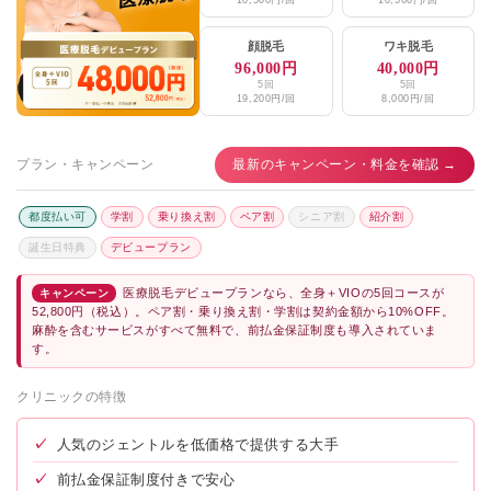
顔脱毛
ワキ脱毛
96,000円
40,000円
5回
5回
19,200円/回
8,000円/回
プラン・キャンペーン
最新のキャンペーン・料金を確認 →
都度払い可
学割
乗り換え割
ペア割
シニア割
紹介割
誕生日特典
デビュープラン
医療脱毛デビュープランなら、全身＋VIOの5回コースが
キャンペーン
52,800円（税込）。ペア割・乗り換え割・学割は契約金額から10%OFF。
麻酔を含むサービスがすべて無料で、前払金保証制度も導入されていま
す。
クリニックの特徴
✓
人気のジェントルを低価格で提供する大手
✓
前払金保証制度付きで安心