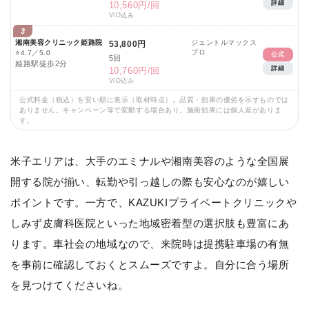
詳細
10,560円/回
VIO込み
3
湘南美容クリニック姫路院
ジェントルマックス
53,800円
プロ
⭐
4.7／5.0
公式
5回
姫路駅徒歩2分
詳細
10,760円/回
VIO込み
公式料金（税込）を安い順に表示（取材時点）。品質・効果の優劣を示すものでは
ありません。キャンペーン等で変動する場合あり。施術効果には個人差がありま
す。
米子エリアは、大手のエミナルや湘南美容のような全国展
開する院が揃い、転勤や引っ越しの際も安心なのが嬉しい
ポイントです。一方で、KAZUKIプライベートクリニックや
しみず皮膚科医院といった地域密着型の選択肢も豊富にあ
ります。車社会の地域なので、来院時は提携駐車場の有無
を事前に確認しておくとスムーズですよ。自分に合う場所
を見つけてくださいね。