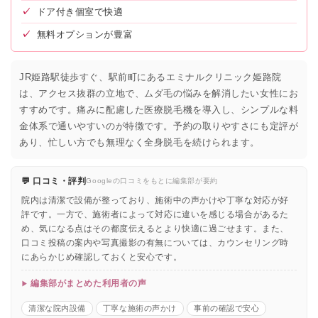
✓
ドア付き個室で快適
✓
無料オプションが豊富
JR姫路駅徒歩すぐ、駅前町にあるエミナルクリニック姫路院
は、アクセス抜群の立地で、ムダ毛の悩みを解消したい女性にお
すすめです。痛みに配慮した医療脱毛機を導入し、シンプルな料
金体系で通いやすいのが特徴です。予約の取りやすさにも定評が
あり、忙しい方でも無理なく全身脱毛を続けられます。
💬 口コミ・評判
Googleの口コミをもとに編集部が要約
院内は清潔で設備が整っており、施術中の声かけや丁寧な対応が好
評です。一方で、施術者によって対応に違いを感じる場合があるた
め、気になる点はその都度伝えるとより快適に過ごせます。また、
口コミ投稿の案内や写真撮影の有無については、カウンセリング時
にあらかじめ確認しておくと安心です。
編集部がまとめた利用者の声
清潔な院内設備
丁寧な施術の声かけ
事前の確認で安心