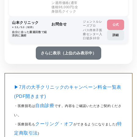
ン適用価格(通常
価格98,000円)全
身脱毛クイック
ジェントルレ
山本クリニック
お問合せ
公式
ーズプロ
⭐️ 3.5／5.0（92件）
バス停米子医
自分に合った最適回数で経
療センター入
詳細
済的に施術
口徒歩10分
さらに表示（上位のみ表示中）
▶7月の大手クリニックのキャンペーン料金一覧表
(PDF開きます)
自由診療
・医療脱毛は
です。内容をご確認いただきご契約くださ
い。
クーリング・オフ
特
・医療脱毛も
ができるようになりました(
定商取引法
)