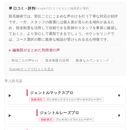
💬 口コミ・評判
Googleの口コミをもとに編集部が要約
脱毛施術では、部位ごとにこまめな声かけを行う丁寧な対応が好評
です。一方、スタッフの接遇には個人差が見られる傾向があるた
め、指名制度を活用して信頼できる医師やスタッフを事前に確認し
ておくと、より安心して通院できるでしょう。カウンセリングで
は、コース選択の際に親身な相談が受けられる点も特徴です。
編集部がまとめた利用者の声
部位ごとの声かけ
指名制度の活用
親身なカウンセリング
Googleマップで口コミを見る
導入脱毛器
ジェントルマックスプロ
▼
熱破壊式
アレキサンドライトレーザー＆ヤグレーザー
ジェントルレーズプロ
▼
熱破壊式
アレキサンドライトレーザー