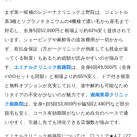
まず第一候補のレジーナクリニック上野院は、ジェントル
系3種とソプラノチタニウムの4機種で濃い毛から産毛まで
対応し、全身5回52,800円と相場より約63%安く提供されて
います。シェービングや麻酔等の追加費用が一切かから
ず、前払金保証（万が一クリニックが倒産しても残金が返
ってくる制度）もあるため総額が読みやすいのが強みで
す。
エミナルクリニック姫路院
は、全身6回49,500円（全身
+VIOセットも同額）と相場より約65%安く、ドア付き個室
と無料オプションが充実しており、途中解約も可能なため
リタイアの不安が少ないのが魅力です。
湘南美容クリニッ
ク姫路院
は、全身+顔5回53,800円や脇5回2,480円など部分
脱毛も安く、コース有効期限がないため自分のペースで通
いやすく、引越し先でも消化できる店舗数が強みです。
エミナルクリニック姫路院については、口コミで★4.7（27