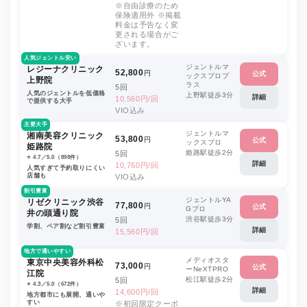
※自由診療のため
保険適用外 ※掲載
料金は予告なく変
更される場合がご
ざいます。
人気ジェントル安い
ジェントルマ
レジーナクリニック
52,800
円
公式
ックスプロプ
上野院
ラス
5回
人気のジェントルを低価格
上野駅徒歩3分
詳細
10,560円/回
で提供する大手
VIO込み
主要大手
ジェントルマ
湘南美容クリニック
53,800
円
公式
ックスプロ
姫路院
姫路駅徒歩2分
5回
⭐️ 4.7／5.0（898件）
詳細
10,760円/回
人気すぎて予約取りにくい
店舗も
VIO込み
割引豊富
ジェントルYA
リゼクリニック渋谷
77,800
円
公式
Gプロ
井の頭通り院
渋谷駅徒歩3分
5回
学割、ペア割など割引豊富
詳細
15,560円/回
地方で通いやすい
メディオスタ
東京中央美容外科松
73,000
円
公式
ーNeXTPRO
江院
松江駅徒歩2分
5回
⭐️ 4.3／5.0（672件）
詳細
14,600円/回
地方都市にも展開、通いや
すい
※初回限定クーポ