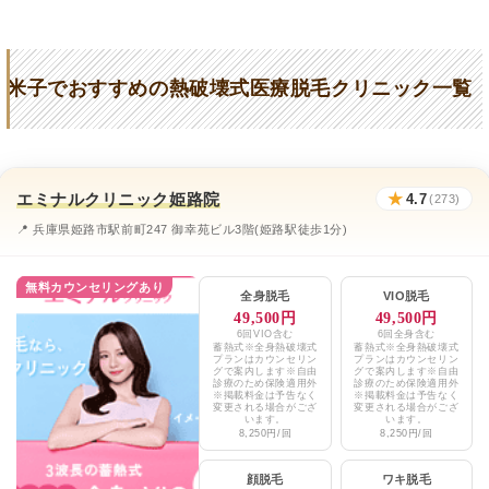
東京中央美容外科松江院
★4.3 / 5（672件）
山本クリニック
★3.5 / 5（92件）
米子でおすすめの熱破壊式医療脱毛クリニック一覧
米子こどもクリニック
★3.9 / 5（67件）
たにぐちクリニック
★4.2 / 5（5件）
林原医院
★2.9 / 5（29件）
エミナルクリニック姫路院
★
4.7
(273)
KAZUKI（カズキ）
📍 兵庫県姫路市駅前町247 御幸苑ビル3階(姫路駅徒歩1分)
★4.3 / 5（22件）
プライベートクリニック米子院
無料カウンセリングあり
成実ひふ科クリニック
★3.3 / 5（46件）
全身脱毛
VIO脱毛
49,500円
49,500円
みらい内科クリニック
★5.0 / 5（2件）
6回VIO含む
6回全身含む
蓄熱式※全身熱破壊式
蓄熱式※全身熱破壊式
プランはカウンセリン
プランはカウンセリン
グで案内します※自由
グで案内します※自由
しみず皮膚科医院
★2.3 / 5（23件）
診療のため保険適用外
診療のため保険適用外
※掲載料金は予告なく
※掲載料金は予告なく
変更される場合がござ
変更される場合がござ
鳥取県済生会境港市総合病院
★2.7 / 5（45件）
います。
います。
8,250円/回
8,250円/回
真誠会セントラルクリニック
★3.3 / 5（9件）
顔脱毛
ワキ脱毛