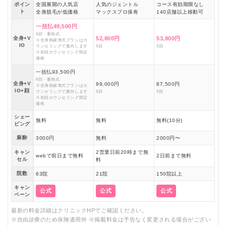
ポイン
全国展開の人気店
人気のジェントル
コース有効期限なし
ト
全身脱毛が低価格
マックスプロ保有
140店舗以上移動可
一括払49,500円
6回・蓄熱式
全身+V
52,800円
53,800円
※全身熱破壊式プランはカ
IO
ウンセリングで案内します
5回
5回
※初回カウンセリング限定
価格
一括払93,500円
6回・蓄熱式
全身+V
99,000円
87,500円
※全身熱破壊式プランはカ
IO+顔
ウンセリングで案内します
5回
5回
※初回カウンセリング限定
価格
シェー
無料
無料
無料(10分)
ビング
麻酔
3000円
無料
2000円〜
キャン
2営業日前20時まで無
webで前日まで無料
2日前まで無料
セル
料
院数
63院
21院
150院以上
キャン
公式
公式
公式
ペーン
最新の料金詳細はクリニックHPでご確認ください。
※自由診療のため保険適用外 ※掲載料金は予告なく変更される場合がござい