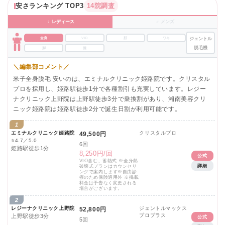
安さランキング TOP3
14院調査
♀ レディース
♂ メンズ
全身
VIO
顔
ワキ
ジェントル
脱毛機
脚
腕
＼編集部コメント／
米子全身脱毛 安いのは、エミナルクリニック姫路院です。クリスタル
プロを採用し、姫路駅徒歩1分で各種割引も充実しています。レジー
ナクリニック上野院は上野駅徒歩3分で乗換割があり、湘南美容クリ
ニック姫路院は姫路駅徒歩2分で誕生日割が利用可能です。
1
エミナルクリニック姫路院
クリスタルプロ
49,500円
⭐
4.7／5.0
6回
姫路駅徒歩1分
8,250円/回
公式
VIO含む、蓄熱式 ※全身熱
詳細
破壊式プランはカウンセリ
ングで案内します※自由診
療のため保険適用外 ※掲載
料金は予告なく変更される
場合がございます。
2
レジーナクリニック上野院
ジェントルマックス
52,800円
プロプラス
上野駅徒歩3分
公式
5回