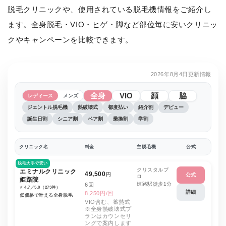
脱毛クリニックや、使用されている脱毛機情報をご紹介し
ます。全身脱毛・VIO・ヒゲ・脚など部位毎に安いクリニッ
クやキャンペーンを比較できます。
2026年8月4日更新情報
全身
VIO
顔
脇
レディース
メンズ
ジェントル脱毛機
熱破壊式
都度払い
紹介割
デビュー
誕生日割
シニア割
ペア割
乗換割
学割
クリニック名
料金
主脱毛機
公式
脱毛大手で安い
クリスタルプ
エミナルクリニック
49,500
円
公式
ロ
姫路院
姫路駅徒歩1分
6回
⭐️ 4.7／5.0（273件）
詳細
8,250円/回
低価格で叶える全身脱毛
VIO含む、蓄熱式
※全身熱破壊式プ
ランはカウンセリ
ングで案内します