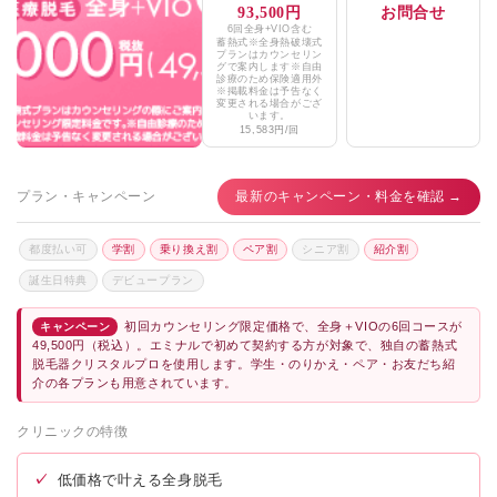
93,500円
お問合せ
米子南整形外科クリニック
★4.5 / 5（27件）
6回全身+VIO含む
蓄熱式※全身熱破壊式
エミナルクリニックメンズ姫路院
プランはカウンセリン
★4.7 / 5（286件）
グで案内します※自由
診療のため保険適用外
※掲載料金は予告なく
湘南美容クリニック姫路院
★4.7 / 5（935件）
変更される場合がござ
います。
15,583円/回
東京中央美容外科松江院
★4.3 / 5（658件）
米子南整形外科クリニック
★4.5 / 5（27件）
プラン・キャンペーン
最新のキャンペーン・料金を確認 →
米子こどもクリニック
★3.9 / 5（66件）
都度払い可
学割
乗り換え割
ペア割
シニア割
紹介割
富長大谷内科クリニック
★3.7 / 5（14件）
誕生日特典
デビュープラン
山本クリニック
★3.7 / 5（96件）
初回カウンセリング限定価格で、全身＋VIOの6回コースが
キャンペーン
49,500円（税込）。エミナルで初めて契約する方が対象で、独自の蓄熱式
たにぐちクリニック
★4.2 / 5（5件）
脱毛器クリスタルプロを使用します。学生・のりかえ・ペア・お友だち紹
介の各プランも用意されています。
サクラギクリニック
★5.0 / 5（8件）
クリニックの特徴
米子内科糖尿病クリニック
★4.3 / 5（32件）
✓
低価格で叶える全身脱毛
おおの小児科内科医院
★4.4 / 5（17件）