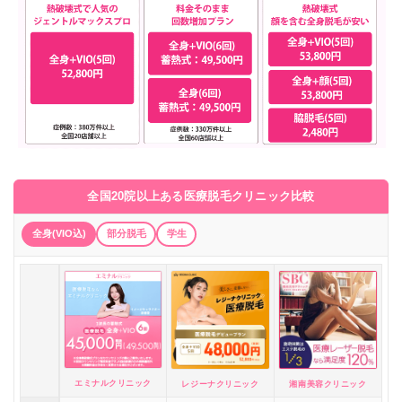
全国20院以上ある医療脱毛クリニック比較
全身(VIO込)
部分脱毛
学生
エミナルクリニック
レジーナクリニック
湘南美容クリニック