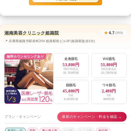
湘南美容クリニック姫路院
★
4.7
(898)
📍 兵庫県姫路市駅前町254 姫路駅前ビル2F(姫路駅徒歩2分)
無料カウンセリングあり
全身脱毛
VIO脱毛
53,800円
53,800円
5回VIO込み
5回全身込み
10,760円/回
10,760円/回
顔脱毛
ワキ脱毛
45,000円
2,480円
5回
5回
9,000円/回
496円/回
プラン・キャンペーン
最新のキャンペーン・料金を確認 →
都度払い可
学割
乗り換え割
ペア割
シニア割
紹介割