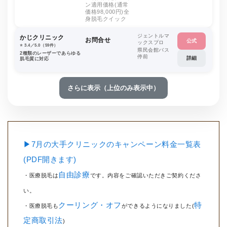
ン適用価格(通常
価格98,000円)全
身脱毛クイック
ジェントルマ
かじクリニック
お問合せ
公式
ックスプロ
⭐️ 3.4／5.0（59件）
県民会館バス
2種類のレーザーであらゆる
停前
詳細
肌毛質に対応
さらに表示（上位のみ表示中）
▶7月の大手クリニックのキャンペーン料金一覧表
(PDF開きます)
自由診療
・医療脱毛は
です。内容をご確認いただきご契約くださ
い。
クーリング・オフ
特
・医療脱毛も
ができるようになりました(
定商取引法
)