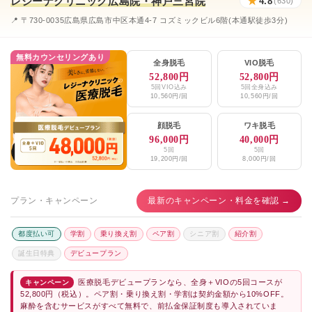
レジーナクリニック広島院・神戸三宮院
★
4.8
(630)
📍 〒730-0035広島県広島市中区本通4-7 コズミックビル6階(本通駅徒歩3分)
無料カウンセリングあり
全身脱毛
VIO脱毛
52,800円
52,800円
5回VIO込み
5回全身込み
10,560円/回
10,560円/回
顔脱毛
ワキ脱毛
96,000円
40,000円
5回
5回
19,200円/回
8,000円/回
プラン・キャンペーン
最新のキャンペーン・料金を確認 →
都度払い可
学割
乗り換え割
ペア割
シニア割
紹介割
誕生日特典
デビュープラン
医療脱毛デビュープランなら、全身＋VIOの5回コースが
キャンペーン
52,800円（税込）。ペア割・乗り換え割・学割は契約金額から10%OFF。
麻酔を含むサービスがすべて無料で、前払金保証制度も導入されていま