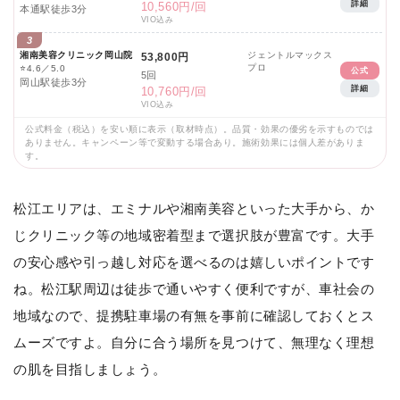
詳細
10,560円/回
本通駅徒歩3分
VIO込み
3
湘南美容クリニック岡山院
ジェントルマックス
53,800円
プロ
⭐
4.6／5.0
公式
5回
岡山駅徒歩3分
詳細
10,760円/回
VIO込み
公式料金（税込）を安い順に表示（取材時点）。品質・効果の優劣を示すものでは
ありません。キャンペーン等で変動する場合あり。施術効果には個人差がありま
す。
松江エリアは、エミナルや湘南美容といった大手から、か
じクリニック等の地域密着型まで選択肢が豊富です。大手
の安心感や引っ越し対応を選べるのは嬉しいポイントです
ね。松江駅周辺は徒歩で通いやすく便利ですが、車社会の
地域なので、提携駐車場の有無を事前に確認しておくとス
ムーズですよ。自分に合う場所を見つけて、無理なく理想
の肌を目指しましょう。