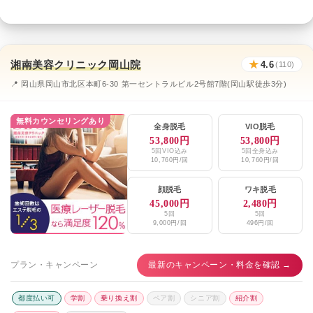
湘南美容クリニック岡山院
★
4.6
(110)
📍 岡山県岡山市北区本町6-30 第一セントラルビル2号館7階(岡山駅徒歩3分)
無料カウンセリングあり
全身脱毛
VIO脱毛
53,800円
53,800円
5回VIO込み
5回全身込み
10,760円/回
10,760円/回
顔脱毛
ワキ脱毛
45,000円
2,480円
5回
5回
9,000円/回
496円/回
プラン・キャンペーン
最新のキャンペーン・料金を確認 →
都度払い可
学割
乗り換え割
ペア割
シニア割
紹介割