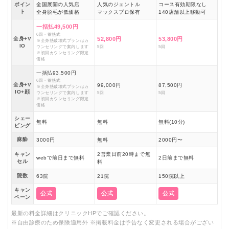
ポイン
全国展開の人気店
人気のジェントル
コース有効期限なし
ト
全身脱毛が低価格
マックスプロ保有
140店舗以上移動可
一括払49,500円
6回・蓄熱式
全身+V
52,800円
53,800円
※全身熱破壊式プランはカ
IO
ウンセリングで案内します
5回
5回
※初回カウンセリング限定
価格
一括払93,500円
6回・蓄熱式
全身+V
99,000円
87,500円
※全身熱破壊式プランはカ
IO+顔
ウンセリングで案内します
5回
5回
※初回カウンセリング限定
価格
シェー
無料
無料
無料(10分)
ビング
麻酔
3000円
無料
2000円〜
キャン
2営業日前20時まで無
webで前日まで無料
2日前まで無料
セル
料
院数
63院
21院
150院以上
キャン
公式
公式
公式
ペーン
最新の料金詳細はクリニックHPでご確認ください。
※自由診療のため保険適用外 ※掲載料金は予告なく変更される場合がござい