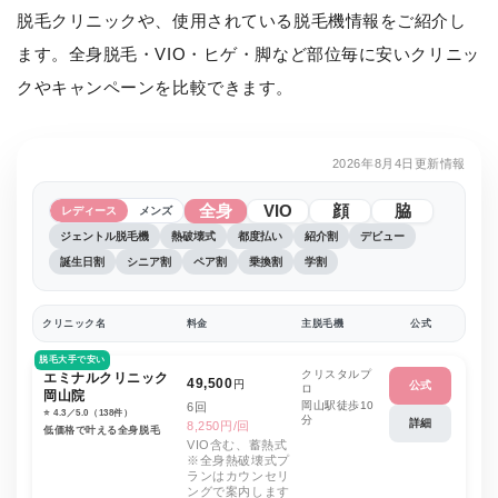
脱毛クリニックや、使用されている脱毛機情報をご紹介し
ます。全身脱毛・VIO・ヒゲ・脚など部位毎に安いクリニッ
クやキャンペーンを比較できます。
2026年8月4日更新情報
全身
VIO
顔
脇
レディース
メンズ
ジェントル脱毛機
熱破壊式
都度払い
紹介割
デビュー
誕生日割
シニア割
ペア割
乗換割
学割
クリニック名
料金
主脱毛機
公式
脱毛大手で安い
クリスタルプ
エミナルクリニック
49,500
円
公式
ロ
岡山院
岡山駅徒歩10
6回
⭐️ 4.3／5.0（138件）
分
詳細
8,250円/回
低価格で叶える全身脱毛
VIO含む、蓄熱式
※全身熱破壊式プ
ランはカウンセリ
ングで案内します