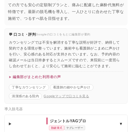
ての方でも安心の定額制プランと、痛みに配慮した麻酔代無料が
特徴です。最新の脱毛機を導入し、一人ひとりに合わせた丁寧な
施術で、つるすべ肌を目指せます。
💬 口コミ・評判
Googleの口コミをもとに編集部が要約
カウンセリングでは不安を解消する丁寧な説明が好評で、納得して
契約できる環境が整っています。施術中も看護師がこまめに声かけ
を行い、安心感のある対応が支持されています。なお、予約内容の
確認メールは当日持参するとスムーズですので、来院前に一度照ら
し合わせておくと、より安心して施術に臨むことができます。
編集部がまとめた利用者の声
丁寧なカウンセリング
看護師の細やかな声かけ
清潔感のある院内
Googleマップで口コミを見る
導入脱毛器
ジェントルYAGプロ
▼
熱破壊式
ヤグレーザー