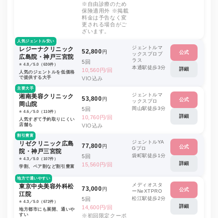
※自由診療のため
保険適用外 ※掲載
料金は予告なく変
更される場合がご
ざいます。
人気ジェントル安い
ジェントルマ
レジーナクリニック
52,800
円
公式
ックスプロプ
広島院・神戸三宮院
ラス
5回
⭐️ 4.8／5.0（630件）
本通駅徒歩3分
詳細
10,560円/回
人気のジェントルを低価格
で提供する大手
VIO込み
主要大手
ジェントルマ
湘南美容クリニック
53,800
円
公式
ックスプロ
岡山院
岡山駅徒歩3分
5回
⭐️ 4.6／5.0（110件）
詳細
10,760円/回
人気すぎて予約取りにくい
店舗も
VIO込み
割引豊富
ジェントルYA
リゼクリニック広島
77,800
円
公式
Gプロ
院・神戸三宮院
袋町駅徒歩1分
5回
⭐️ 4.3／5.0（107件）
詳細
15,560円/回
学割、ペア割など割引豊富
地方で通いやすい
メディオスタ
東京中央美容外科松
73,000
円
公式
ーNeXTPRO
江院
松江駅徒歩2分
5回
⭐️ 4.3／5.0（672件）
詳細
14,600円/回
地方都市にも展開、通いや
すい
※初回限定クーポ