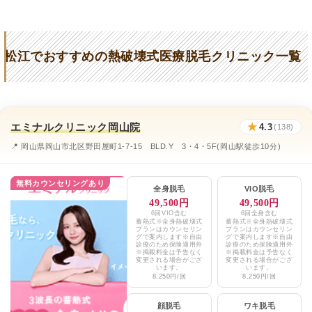
東京中央美容外科松江院
★4.3 / 5（673件）
ブランクリニック松江院
★4.4 / 5（28件）
松江でおすすめの熱破壊式医療脱毛クリニック一覧
かじクリニック
★3.4 / 5（59件）
たかお皮フ科クリニック
★2.8 / 5（31件）
KAZUKIプライベートクリニック松江院
★3.8 / 5（82件）
エミナルクリニック岡山院
★
4.3
(138)
心と体の診療所おくだクリニック
★3.9 / 5（14件）
📍 岡山県岡山市北区野田屋町1-7-15 BLD.Y 3・4・5F(岡山駅徒歩10分)
はまもとクリニック
★3.0 / 5（41件）
無料カウンセリングあり
全身脱毛
VIO脱毛
白根医院
★4.1 / 5（17件）
49,500円
49,500円
6回VIO含む
6回全身含む
蓄熱式※全身熱破壊式
蓄熱式※全身熱破壊式
エミナルクリニックメンズ広島院
★4.4 / 5（110件）
プランはカウンセリン
プランはカウンセリン
グで案内します※自由
グで案内します※自由
診療のため保険適用外
診療のため保険適用外
湘南美容クリニック福山院
※掲載料金は予告なく
※掲載料金は予告なく
★4.7 / 5（439件）
変更される場合がござ
変更される場合がござ
います。
います。
8,250円/回
8,250円/回
TCB東京中央美容外科松江院
★4.3 / 5（673件）
顔脱毛
ワキ脱毛
メンズブランクリニック松江院
★4.4 / 5（28件）