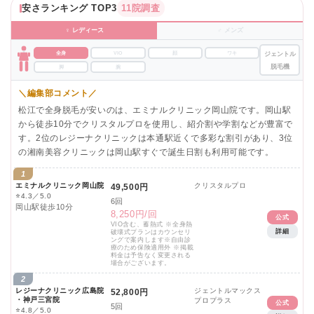
安さランキング TOP3
11院調査
♀ レディース
♂ メンズ
全身
VIO
顔
ワキ
ジェントル
脱毛機
脚
腕
＼編集部コメント／
松江で全身脱毛が安いのは、エミナルクリニック岡山院です。岡山駅
から徒歩10分でクリスタルプロを使用し、紹介割や学割などが豊富で
す。2位のレジーナクリニックは本通駅近くで多彩な割引があり、3位
の湘南美容クリニックは岡山駅すぐで誕生日割も利用可能です。
1
エミナルクリニック岡山院
クリスタルプロ
49,500円
⭐
4.3／5.0
6回
岡山駅徒歩10分
8,250円/回
公式
VIO含む、蓄熱式 ※全身熱
詳細
破壊式プランはカウンセリ
ングで案内します※自由診
療のため保険適用外 ※掲載
料金は予告なく変更される
場合がございます。
2
レジーナクリニック広島院
ジェントルマックス
52,800円
・神戸三宮院
プロプラス
公式
5回
⭐
4.8／5.0