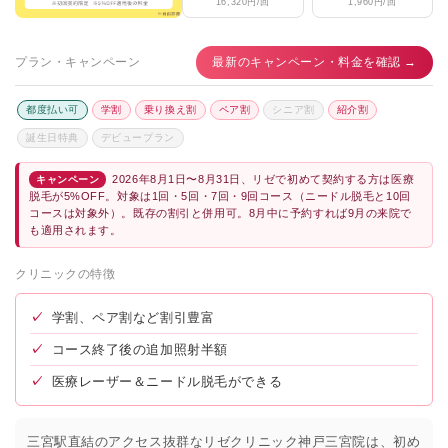
16,320円/回
1,960円/回
プラン・キャンペーン
最新のキャンペーン・料金を確認 →
都度払い可
学割
乗り換え割
ペア割
シニア割
紹介割
誕生日特典
デビュープラン
2026年8月1日〜8月31日、リゼで初めて契約する方は医療
キャンペーン
脱毛が5%OFF。対象は1回・5回・7回・9回コース（ニードル脱毛と10回
コースは対象外）。既存の割引と併用可。8月中に予約すれば9月の来院で
も適用されます。
クリニックの特徴
✓
学割、ペア割など割引豊富
✓
コース終了後の追加照射半額
✓
医療レーザー＆ニードル脱毛ができる
三宮駅直結のアクセス抜群なリゼクリニック神戸三宮院は、初め