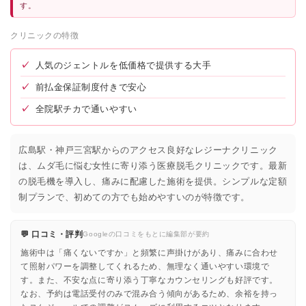
す。
クリニックの特徴
✓
人気のジェントルを低価格で提供する大手
✓
前払金保証制度付きで安心
✓
全院駅チカで通いやすい
広島駅・神戸三宮駅からのアクセス良好なレジーナクリニック
は、ムダ毛に悩む女性に寄り添う医療脱毛クリニックです。最新
の脱毛機を導入し、痛みに配慮した施術を提供。シンプルな定額
制プランで、初めての方でも始めやすいのが特徴です。
💬 口コミ・評判
Googleの口コミをもとに編集部が要約
施術中は「痛くないですか」と頻繁に声掛けがあり、痛みに合わせ
て照射パワーを調整してくれるため、無理なく通いやすい環境で
す。また、不安な点に寄り添う丁寧なカウンセリングも好評です。
なお、予約は電話受付のみで混み合う傾向があるため、余裕を持っ