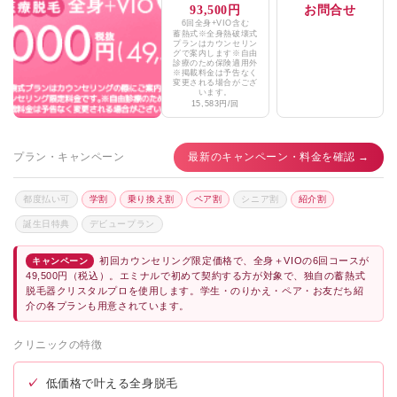
93,500円
お問合せ
6回全身+VIO含む
はまもとクリニック
★3.0 / 5（41件）
蓄熱式※全身熱破壊式
プランはカウンセリン
グで案内します※自由
おくだクリニック
診療のため保険適用外
★3.9 / 5（14件）
※掲載料金は予告なく
変更される場合がござ
います。
たかお皮フ科クリニック
★2.8 / 5（31件）
15,583円/回
プラン・キャンペーン
最新のキャンペーン・料金を確認 →
都度払い可
学割
乗り換え割
ペア割
シニア割
紹介割
誕生日特典
デビュープラン
初回カウンセリング限定価格で、全身＋VIOの6回コースが
キャンペーン
49,500円（税込）。エミナルで初めて契約する方が対象で、独自の蓄熱式
脱毛器クリスタルプロを使用します。学生・のりかえ・ペア・お友だち紹
介の各プランも用意されています。
クリニックの特徴
✓
低価格で叶える全身脱毛