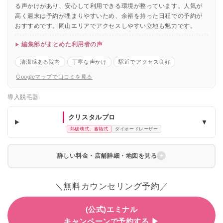
る声かけがあり、安心して利用できる環境が整っています。人気が
高く週末は予約が埋まりやすいため、余裕を持った日程での予約が
おすすめです。岡山エリアでアクセスしやすい立地も魅力です。
編集部がまとめた利用者の声
清潔感ある院内
丁寧な声かけ
駅近でアクセス良好
Googleマップで口コミを見る
導入脱毛器
クリスタルプロ
▼
熱破壊式、蓄熱式
ダイオードレーザー
詳しい料金・店舗詳細・地図を見る
＼無料カウンセリング予約／
(公式)エミナル
キャンペーンで予約する ▶