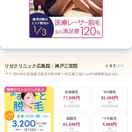
リゼクリニック広島院・神戸三宮院
★
4.3
(107)
📍 〒730-0037広島県広島市中区中町7-41広島三栄ビル4F(袋町駅徒歩1分)
無料カウンセリングあり
全身脱毛
VIO脱毛
77,800円
81,600円
5回
5回
15,560円/回
16,320円/回
顔脱毛
ワキ脱毛
81,600円
9,800円
5回
5回