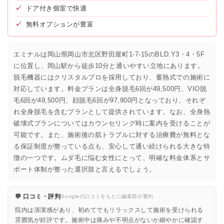
✓
ドア付き個室で快適
✓
無料オプションが豊富
エミナルは岡山県岡山市北区野田屋町1-7-15のBLD.Y3・4・5F
に位置し、岡山駅から徒歩10分と通いやすい立地にあります。
脱毛機器にはクリスタルプロを採用しており、蓄熱式での施術に
対応しています。料金プランは全身脱毛6回が49,500円、VIO脱
毛6回が49,500円、顔脱毛6回が97,900円となっており、それぞ
れ全身脱毛を含むプランとして提供されています。なお、全身熱
破壊式プランについてはカウンセリング時に案内を受けることが
可能です。また、施術後の肌トラブルに対する治療費が無料とな
る保証制度が整っている点も、安心して通い続けられる大きな特
徴の一つです。ムダ毛に悩む女性にとって、明確な料金体系とサ
ポート体制が整った選択肢と言えるでしょう。
💬 口コミ・評判
Googleの口コミをもとに編集部が要約
院内は清潔感があり、初めてでもリラックスして施術を受けられる
雰囲気が好評です。施術中は痛みや不明点がないか細やかに確認す