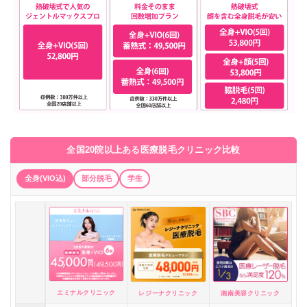
全国20院以上ある医療脱毛クリニック比較
全身(VIO込)
部分脱毛
学生
エミナルクリニック
レジーナクリニック
湘南美容クリニック