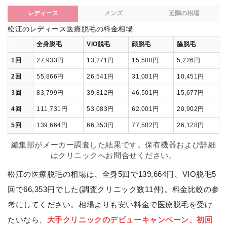
レディース
メンズ
近隣の相場
松江のレディース医療脱毛の料金相場
全身脱毛
VIO脱毛
顔脱毛
脇脱毛
1回
27,933円
13,271円
15,500円
5,226円
2回
55,866円
26,541円
31,001円
10,451円
3回
83,799円
39,812円
46,501円
15,677円
4回
111,731円
53,083円
62,001円
20,902円
5回
139,664円
66,353円
77,502円
26,128円
編集部がメーカー調査した結果です。保有機器および詳細
はクリニックへお問合せください。
松江の医療脱毛の相場は、全身5回で139,664円、VIO脱毛5
回で66,353円でした(調査クリニック数11件)。料金比較の参
考にしてください。相場よりも安い料金で医療脱毛を受け
たいなら、
大手クリニックのデビューキャンペーン、初回