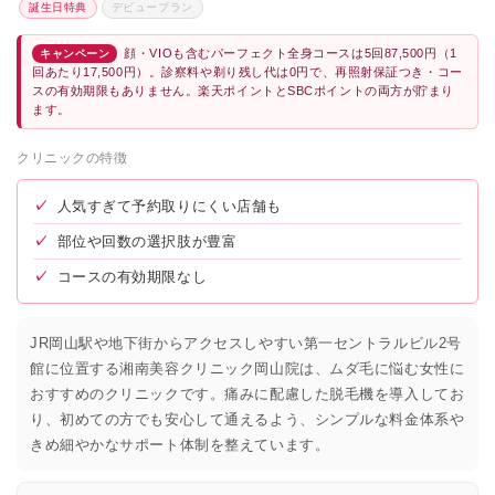
誕生日特典
デビュープラン
顔・VIOも含むパーフェクト全身コースは5回87,500円（1
キャンペーン
回あたり17,500円）。診察料や剃り残し代は0円で、再照射保証つき・コー
スの有効期限もありません。楽天ポイントとSBCポイントの両方が貯まり
ます。
クリニックの特徴
✓
人気すぎて予約取りにくい店舗も
✓
部位や回数の選択肢が豊富
✓
コースの有効期限なし
JR岡山駅や地下街からアクセスしやすい第一セントラルビル2号
館に位置する湘南美容クリニック岡山院は、ムダ毛に悩む女性に
おすすめのクリニックです。痛みに配慮した脱毛機を導入してお
り、初めての方でも安心して通えるよう、シンプルな料金体系や
きめ細やかなサポート体制を整えています。