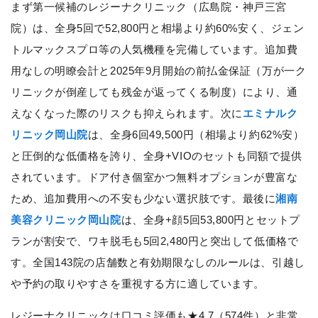
まず第一候補のレジーナクリニック（広島院・神戸三宮
院）は、全身5回で52,800円と相場より約60%安く、ジェン
トルマックスプロ等の人気機種を完備しています。追加費
用なしの明瞭会計と2025年9月開始の前払金保証（万が一ク
リニックが倒産しても残金が返ってくる制度）により、通
えなくなった際のリスクも抑えられます。次に
エミナルク
リニック岡山院
は、全身6回49,500円（相場より約62%安）
と圧倒的な低価格を誇り、全身+VIOのセットも同額で提供
されています。ドア付き個室かつ無料オプションが豊富な
ため、追加費用への不安も少ない選択肢です。最後に
湘南
美容クリニック岡山院
は、全身+顔5回53,800円とセットプ
ランが割安で、ワキ脱毛も5回2,480円と突出して低価格で
す。全国143院の店舗数と有効期限なしのルールは、引越し
や予約の取りやすさを重視する方に適しています。
レジーナクリニックは口コミ評価も★4.7（574件）と非常