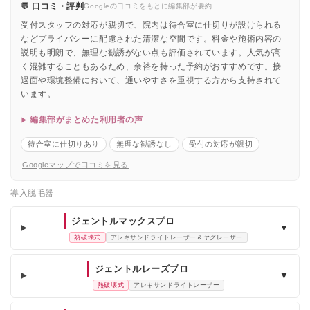
💬 口コミ・評判
Googleの口コミをもとに編集部が要約
受付スタッフの対応が親切で、院内は待合室に仕切りが設けられる
などプライバシーに配慮された清潔な空間です。料金や施術内容の
説明も明朗で、無理な勧誘がない点も評価されています。人気が高
く混雑することもあるため、余裕を持った予約がおすすめです。接
遇面や環境整備において、通いやすさを重視する方から支持されて
います。
編集部がまとめた利用者の声
待合室に仕切りあり
無理な勧誘なし
受付の対応が親切
Googleマップで口コミを見る
導入脱毛器
ジェントルマックスプロ
▼
熱破壊式
アレキサンドライトレーザー＆ヤグレーザー
ジェントルレーズプロ
▼
熱破壊式
アレキサンドライトレーザー