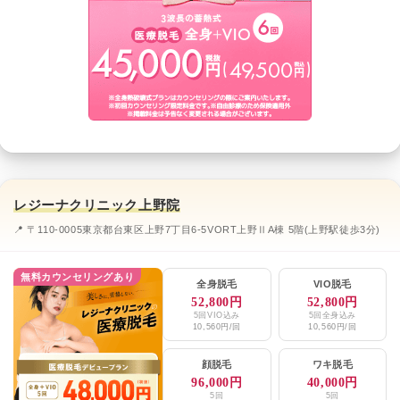
レジーナクリニック上野院
📍 〒110-0005東京都台東区上野7丁目6-5VORT上野ⅡA棟 5階(上野駅徒歩3分)
無料カウンセリングあり
全身脱毛
VIO脱毛
52,800円
52,800円
5回VIO込み
5回全身込み
10,560円/回
10,560円/回
顔脱毛
ワキ脱毛
96,000円
40,000円
5回
5回