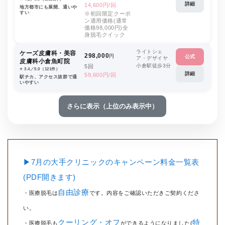
詳細
14,600円/回
地方都市にも展開、通いや
すい
※初回限定クーポ
ン適用価格(通常
価格98,000円)全
身脱毛クイック
ライトシェ
ケーズ皮膚科・美容
298,000
円
公式
ア・デザイヤ
皮膚科小倉魚町院
小倉駅徒歩3分
5回
⭐️ 3.4／5.0（121件）
詳細
59,600円/回
駅チカ、アクセス抜群で通
いやすい
さらに表示（上位のみ表示中）
▶7月の大手クリニックのキャンペーン料金一覧表
(PDF開きます)
自由診療
・医療脱毛は
です。内容をご確認いただきご契約くださ
い。
クーリング・オフ
特
・医療脱毛も
ができるようになりました(