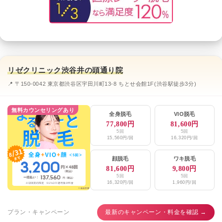
リゼクリニック渋谷井の頭通り院
📍 〒150-0042 東京都渋谷区宇田川町13-8 ちとせ会館1F(渋谷駅徒歩3分)
無料カウンセリングあり
全身脱毛
VIO脱毛
77,800円
81,600円
5回
5回
15,560円/回
16,320円/回
顔脱毛
ワキ脱毛
81,600円
9,800円
5回
5回
16,320円/回
1,960円/回
プラン・キャンペーン
最新のキャンペーン・料金を確認 →