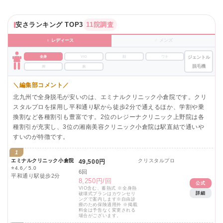
安さランキング TOP3
11院調査
♀ レディース
♂ メンズ
全身
VIO
顔
ワキ
ジェントル
脱毛機
脚
腕
＼編集部コメント／
北九州で全身脱毛が安いのは、エミナルクリニック小倉院です。クリ
スタルプロを採用し平和通り駅から徒歩2分で通えるほか、学割や乗
換割など各種割引も豊富です。2位のレジーナクリニック上野院は各
種割引が充実し、3位の湘南美容クリニック小倉院は駅直結で通いや
すいのが特徴です。
1
エミナルクリニック小倉院
クリスタルプロ
49,500円
⭐
4.6／5.0
6回
平和通り駅徒歩2分
8,250円/回
公式
VIO含む、蓄熱式 ※全身熱
詳細
破壊式プランはカウンセリ
ングで案内します※自由診
療のため保険適用外 ※掲載
料金は予告なく変更される
場合がございます。