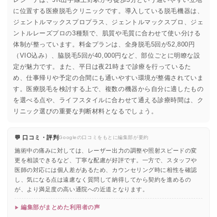
に位置する医療脱毛クリニックです。導入している脱毛機器は、
ジェントルマックスプロプラス、ジェントルマックスプロ、ジェ
ントルレーズプロの3種類で、肌質や毛質に合わせて使い分ける
体制が整っています。料金プランは、全身脱毛5回が52,800円
（VIO込み）、脇脱毛5回が40,000円など、部位ごとに明瞭な設
定が魅力です。また、平日は夜21時まで診療を行っているた
め、仕事帰りや予定の合間にも通いやすい環境が整備されていま
す。医療脱毛を検討する上で、複数の機器から自分に適したもの
を選べる点や、ライフスタイルに合わせて通える診療時間は、ク
リニック選びの重要な判断材料となるでしょう。
💬 口コミ・評判
Googleの口コミをもとに編集部が要約
施術中の痛みに対しては、レーザー出力の調整や照射スピードの変
更を相談できるなど、丁寧な配慮が好評です。一方で、スタッフや
医師の対応には個人差があるため、カウンセリング時に相性を確認
し、気になる点は遠慮なく質問して納得してから契約を進めるの
が、より満足度の高い通院への近道となります。
編集部がまとめた利用者の声