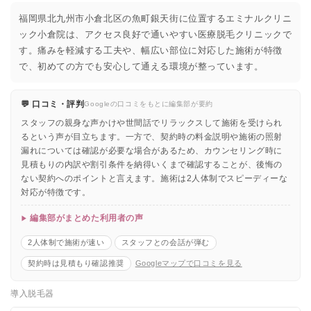
福岡県北九州市小倉北区の魚町銀天街に位置するエミナルクリニ
ック小倉院は、アクセス良好で通いやすい医療脱毛クリニックで
す。痛みを軽減する工夫や、幅広い部位に対応した施術が特徴
で、初めての方でも安心して通える環境が整っています。
💬 口コミ・評判
Googleの口コミをもとに編集部が要約
スタッフの親身な声かけや世間話でリラックスして施術を受けられ
るという声が目立ちます。一方で、契約時の料金説明や施術の照射
漏れについては確認が必要な場合があるため、カウンセリング時に
見積もりの内訳や割引条件を納得いくまで確認することが、後悔の
ない契約へのポイントと言えます。施術は2人体制でスピーディーな
対応が特徴です。
編集部がまとめた利用者の声
2人体制で施術が速い
スタッフとの会話が弾む
契約時は見積もり確認推奨
Googleマップで口コミを見る
導入脱毛器