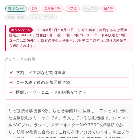
都度払い可
学割
乗り換え割
ペア割
シニア割
紹介割
誕生日特典
デビュープラン
2026年8月1日〜8月31日、リゼで初めて契約する方は医療
キャンペーン
脱毛が5%OFF。対象は1回・5回・7回・9回コース（ニードル脱毛と10回
コースは対象外）。既存の割引と併用可。8月中に予約すれば9月の来院で
も適用されます。
クリニックの特徴
✓
学割、ペア割など割引豊富
✓
コース終了後の追加照射半額
✓
医療レーザー＆ニードル脱毛ができる
リゼは渋谷駅徒歩3分、ちとせ会館1Fに位置し、アクセスに優れ
た医療脱毛クリニックです。導入している脱毛機器は、ジェント
ルYAGプロ、ラシャ、メディオスターNeXTPROの3種類であ
り、肌質や毛質に合わせてこれらを使い分けています。料金プラ