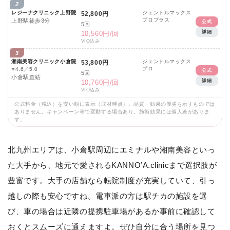
2
レジーナクリニック上野院
ジェントルマックス
52,800円
プロプラス
上野駅徒歩3分
公式
5回
詳細
10,560円/回
VIO込み
3
湘南美容クリニック小倉院
ジェントルマックス
53,800円
プロ
⭐
4.6／5.0
公式
5回
小倉駅直結
詳細
10,760円/回
VIO込み
公式料金（税込）を安い順に表示（取材時点）。品質・効果の優劣を示すものでは
ありません。キャンペーン等で変動する場合あり。施術効果には個人差がありま
す。
北九州エリアは、小倉駅周辺にエミナルや湘南美容といっ
た大手から、地元で愛されるKANNO’A.clinicまで選択肢が
豊富です。大手の店舗なら転院制度が充実していて、引っ
越しの際も安心ですね。電車派の方は駅チカの施設を選
び、車の場合は近隣の提携駐車場があるか事前に確認して
おくとスムーズに通えますよ。ぜひ自分に合う場所を見つ