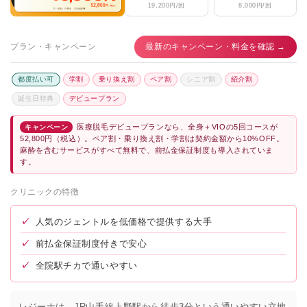
19,200円/回
8,000円/回
プラン・キャンペーン
最新のキャンペーン・料金を確認 →
都度払い可
学割
乗り換え割
ペア割
シニア割
紹介割
誕生日特典
デビュープラン
医療脱毛デビュープランなら、全身＋VIOの5回コースが
キャンペーン
52,800円（税込）。ペア割・乗り換え割・学割は契約金額から10%OFF。
麻酔を含むサービスがすべて無料で、前払金保証制度も導入されていま
す。
クリニックの特徴
✓
人気のジェントルを低価格で提供する大手
✓
前払金保証制度付きで安心
✓
全院駅チカで通いやすい
レジーナは、JR山手線上野駅から徒歩3分という通いやすい立地