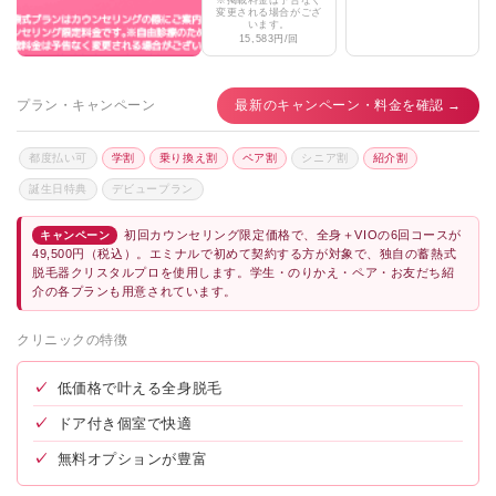
変更される場合がござ
います。
ケーズ皮膚科美容皮膚科小倉魚町院
★3.4 / 5（121件）
15,583円/回
こばやし皮膚科クリニック
★3.7 / 5（44件）
プラン・キャンペーン
最新のキャンペーン・料金を確認 →
OZUMIクリニック
★2.9 / 5（10件）
都度払い可
学割
乗り換え割
ペア割
シニア割
紹介割
ReikoSkinClinic
★3.8 / 5（46件）
誕生日特典
デビュープラン
こうゆうファミリークリニック
★3.8 / 5（61件）
初回カウンセリング限定価格で、全身＋VIOの6回コースが
キャンペーン
さくらビューティークリニック
★3.7 / 5（49件）
49,500円（税込）。エミナルで初めて契約する方が対象で、独自の蓄熱式
脱毛器クリスタルプロを使用します。学生・のりかえ・ペア・お友だち紹
すずき内科クリニック
★3.9 / 5（39件）
介の各プランも用意されています。
KANNO’A.clinic 小倉院
★4.9 / 5（578件）
クリニックの特徴
✓
低価格で叶える全身脱毛
✓
ドア付き個室で快適
✓
無料オプションが豊富