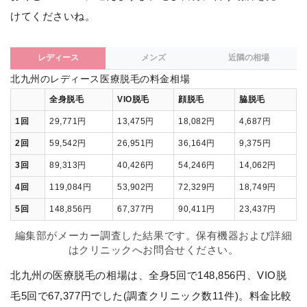
けてくださいね。
レディース
メンズ
近隣の相場
北九州のレディース医療脱毛の料金相場
全身脱毛
VIO脱毛
顔脱毛
脇脱毛
1回
29,771円
13,475円
18,082円
4,687円
2回
59,542円
26,951円
36,164円
9,375円
3回
89,313円
40,426円
54,246円
14,062円
4回
119,084円
53,902円
72,329円
18,749円
5回
148,856円
67,377円
90,411円
23,437円
編集部がメーカー調査した結果です。保有機器および詳細
はクリニックへお問合せください。
北九州の医療脱毛の相場は、全身5回で148,856円、VIO脱
毛5回で67,377円でした(調査クリニック数11件)。料金比較