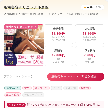
湘南美容クリニック小倉院
★
4.6
(1,128)
📍 福岡県北九州市小倉北区浅野1-1-1 アミュプラザ小倉 東館4F(小倉駅直結)
無料カウンセリングあり
全身脱毛
VIO脱毛
53,800円
53,800円
5回VIO込み
5回全身込み
10,760円/回
10,760円/回
顔脱毛
ワキ脱毛
45,000円
2,480円
5回
5回
9,000円/回
496円/回
プラン・キャンペーン
最新のキャンペーン・料金を確認 →
都度払い可
学割
乗り換え割
ペア割
シニア割
紹介割
誕生日特典
デビュープラン
顔・VIOも含むパーフェクト全身コースは5回87,500円（1
キャンペーン