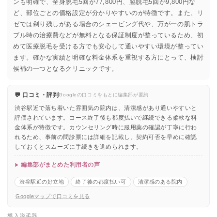
ンも明確で、全身脱毛5回が77,800円、脇脱毛5回が9,800円な
ど、部位ごとの価格設定が分かりやすいのが特徴です。また、リ
ゼでは剃り残しがある場合のシェービング代や、万が一の肌トラ
ブル時の治療費などが無料となる保証制度が整っているため、初
めて医療脱毛を受ける方でも安心して通いやすい環境が整ってい
ます。確かな実績と明確な料金体系を重視する方にとって、検討
候補の一つとなるクリニックです。
💬 口コミ・評判
Googleの口コミをもとに編集部が要約
渋谷駅近で落ち着いた雰囲気の院内は、清潔感があり通いやすいと
評価されています。コース終了後も都度払いで継続できる柔軟な料
金体系が特徴です。カウンセリング時に服用薬の確認が丁寧に行わ
れるため、事前の問診票には詳細を記載し、契約可否を早めに確認
しておくとスムーズに手続きを進められます。
編集部がまとめた利用者の声
渋谷駅近の好立地
終了後の都度払い可
清潔感のある院内
Googleマップで口コミを見る
導入脱毛器