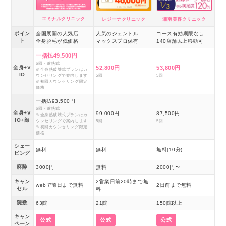
エミナルクリニック
レジーナクリニック
湘南美容クリニック
ポイン
全国展開の人気店
人気のジェントル
コース有効期限なし
ト
全身脱毛が低価格
マックスプロ保有
140店舗以上移動可
一括払49,500円
6回・蓄熱式
全身+V
52,800円
53,800円
※全身熱破壊式プランはカ
IO
ウンセリングで案内します
5回
5回
※初回カウンセリング限定
価格
一括払93,500円
6回・蓄熱式
全身+V
99,000円
87,500円
※全身熱破壊式プランはカ
IO+顔
ウンセリングで案内します
5回
5回
※初回カウンセリング限定
価格
シェー
無料
無料
無料(10分)
ビング
麻酔
3000円
無料
2000円〜
キャン
2営業日前20時まで無
webで前日まで無料
2日前まで無料
セル
料
院数
63院
21院
150院以上
キャン
公式
公式
公式
ペーン