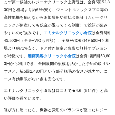
まず第一候補のレジーナクリニック上野院は、全身5回52,8
00円と相場より約69%安く、ジェントルマックスプロ等の
高性能機を揃えながら追加費用や前払金保証（万が一クリ
ニックが倒産しても残金が返ってくる制度）で総額が読み
やすいのが強みです。
エミナルクリニック小倉院
は全身6回
49,500円（全身+VIOも同額）、全身+VIO6回49,500円と相
場より約71%安く、ドア付き個室と豊富な無料オプション
が特徴です。
湘南美容クリニック小倉院
は全身+顔5回53,80
0円から利用でき、全国展開の規模を活かした予約の取りや
すさと、脇5回2,480円という部分脱毛の安さが魅力で、コ
ース有効期限がない点も安心です。
エミナルクリニック小倉院は口コミで★4.6（514件）と高
い評価を得ています。
選び方に迷ったら、機器と費用のバランスが整ったレジー