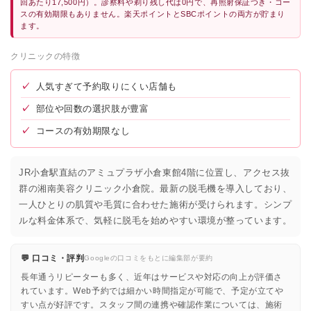
回あたり17,500円）。診察料や剃り残し代は0円で、再照射保証つき・コー
スの有効期限もありません。楽天ポイントとSBCポイントの両方が貯まり
ます。
クリニックの特徴
✓
人気すぎて予約取りにくい店舗も
✓
部位や回数の選択肢が豊富
✓
コースの有効期限なし
JR小倉駅直結のアミュプラザ小倉東館4階に位置し、アクセス抜
群の湘南美容クリニック小倉院。最新の脱毛機を導入しており、
一人ひとりの肌質や毛質に合わせた施術が受けられます。シンプ
ルな料金体系で、気軽に脱毛を始めやすい環境が整っています。
💬 口コミ・評判
Googleの口コミをもとに編集部が要約
長年通うリピーターも多く、近年はサービスや対応の向上が評価さ
れています。Web予約では細かい時間指定が可能で、予定が立てや
すい点が好評です。スタッフ間の連携や確認作業については、施術