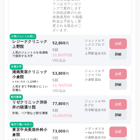
ランはカウンセリ
ングで案内します
※自由診療のため
保険適用外 ※掲載
料金は予告なく変
更される場合がご
ざいます。
人気ジェントル安い
ジェントルマ
レジーナクリニック
52,800
円
公式
ックスプロプ
上野院
ラス
5回
人気のジェントルを低価格
上野駅徒歩3分
詳細
10,560円/回
で提供する大手
VIO込み
主要大手
ジェントルマ
湘南美容クリニック
53,800
円
公式
ックスプロ
小倉院
小倉駅直結
5回
⭐️ 4.6／5.0（1,128件）
詳細
10,760円/回
人気すぎて予約取りにくい
店舗も
VIO込み
割引豊富
ジェントルYA
リゼクリニック渋谷
77,800
円
公式
Gプロ
井の頭通り院
渋谷駅徒歩3分
5回
学割、ペア割など割引豊富
詳細
15,560円/回
地方で通いやすい
メディオスタ
東京中央美容外科小
73,000
円
公式
ーNeXTPRO
倉院
小倉駅徒歩3分
5回
⭐️ 4.1／5.0（1,111件）