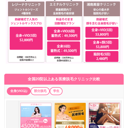
全国20院以上ある医療脱毛クリニック比較
全身(VIO込)
部分脱毛
学生