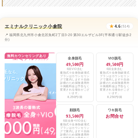
村田クリニック
★2.8 / 5（80件）
福嶋美容外科クリニック
★3.8 / 5（16件）
エミナルクリニック小倉院
★
4.6
ひまりクリニック
(514)
★2.5 / 5（46件）
📍 福岡県北九州市小倉北区魚町2丁目3-20 第30エルザビル3F(平和通り駅徒歩2
辻医院
★4.9 / 5（84件）
分)
くろき・ひろクリニック
★3.2 / 5（21件）
無料カウンセリングあり
全身脱毛
VIO脱毛
アトールクリニック北九州小倉院
★0 / 0（0件）
49,500円
49,500円
6回VIO含む
6回全身含む
蓄熱式※全身熱破壊式
蓄熱式※全身熱破壊式
さくらビューティクリニック
★3.7 / 5（49件）
プランはカウンセリン
プランはカウンセリン
グで案内します※自由
グで案内します※自由
診療のため保険適用外
診療のため保険適用外
KANNO’A.clinic 小倉院
※掲載料金は予告なく
※掲載料金は予告なく
★4.9 / 5（578件）
変更される場合がござ
変更される場合がござ
います。
います。
8,250円/回
8,250円/回
エミナルクリニックメンズ小倉院
★4.6 / 5（191件）
顔脱毛
ワキ脱毛
湘南美容クリニック小倉院
★4.6 / 5（1,128件）
93,500円
お問合せ
6回全身+VIO含む
TCB東京中央美容外科小倉院
★4.1 / 5（1,113件）
蓄熱式※全身熱破壊式
プランはカウンセリン
グで案内します※自由
九州メンズ医療脱毛クリニック折尾院
★5.0 / 5（33件）
診療のため保険適用外
※掲載料金は予告なく