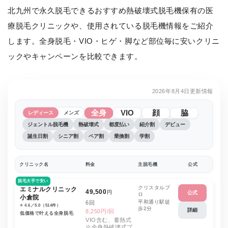
北九州で永久脱毛できるおすすめ熱破壊式脱毛機保有の医
療脱毛クリニックや、使用されている脱毛機情報をご紹介
します。全身脱毛・VIO・ヒゲ・脚など部位毎に安いクリニ
ックやキャンペーンを比較できます。
2026年8月4日更新情報
全身
VIO
顔
脇
レディース
メンズ
ジェントル脱毛機
熱破壊式
都度払い
紹介割
デビュー
誕生日割
シニア割
ペア割
乗換割
学割
クリニック名
料金
主脱毛機
公式
脱毛大手で安い
クリスタルプ
エミナルクリニック
49,500
円
公式
ロ
小倉院
平和通り駅徒
6回
⭐️ 4.6／5.0（514件）
歩2分
詳細
8,250円/回
低価格で叶える全身脱毛
VIO含む、蓄熱式
※全身熱破壊式プ