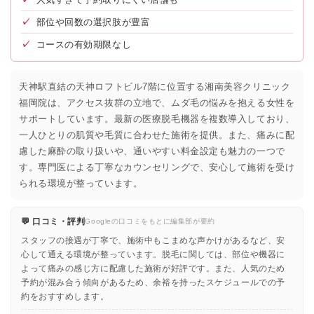
✓
部位や回数の選択肢が豊富
✓
コースの有効期限なし
天神駅直結の天神ロフトビル7階に位置する湘南美容クリニック
福岡院は、アクセス抜群の立地で、ムダ毛の悩みを抱える女性を
サポートしています。最新の医療脱毛機器を複数導入しており、
一人ひとりの肌質や毛質に合わせた施術を提供。また、痛みに配
慮した麻酔の取り扱いや、通いやすい料金設定も魅力の一つで
す。専門医による丁寧なカウンセリングで、安心して施術を受け
られる環境が整っています。
💬 口コミ・評判
Googleの口コミをもとに編集部が要約
スタッフの接遇が丁寧で、施術中もこまめな声かけがあるなど、安
心して通える環境が整っています。脱毛に関しては、部位や機器に
よって痛みの感じ方に配慮した施術が好評です。また、人気のため
予約が混み合う傾向があるため、余裕を持ったスケジュールでの予
約をおすすめします。