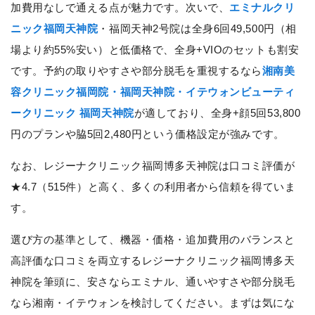
加費用なしで通える点が魅力です。次いで、
エミナルクリ
ニック福岡天神院
・福岡天神2号院は全身6回49,500円（相
場より約55%安い）と低価格で、全身+VIOのセットも割安
です。予約の取りやすさや部分脱毛を重視するなら
湘南美
容クリニック福岡院・福岡天神院・イテウォンビューティ
ークリニック 福岡天神院
が適しており、全身+顔5回53,800
円のプランや脇5回2,480円という価格設定が強みです。
なお、レジーナクリニック福岡博多天神院は口コミ評価が
★4.7（515件）と高く、多くの利用者から信頼を得ていま
す。
選び方の基準として、機器・価格・追加費用のバランスと
高評価な口コミを両立するレジーナクリニック福岡博多天
神院を筆頭に、安さならエミナル、通いやすさや部分脱毛
なら湘南・イテウォンを検討してください。まずは気にな