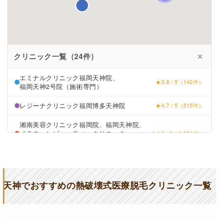
クリニック一覧（24件）
✕
エミナルクリニック福岡天神院、
★3.8 / 5（142件）
福岡天神2号院（施術専門）
レジーナクリニック福岡博多天神院
★4.7 / 5（515件）
湘南美容クリニック福岡院、福岡天神院、
イテウォンビューティークリニック
★4.5 / 5（1,351件）
福岡天神院
リゼクリニック福岡天神駅前院
★4.5 / 5（179件）
TCB東京中央美容外科福岡天神院、
★4.2 / 5（1,496件）
天神でおすすめの熱破壊式医療脱毛クリニック一覧
久留米院
フレイアクリニック福岡天神院
★4.8 / 5（604件）