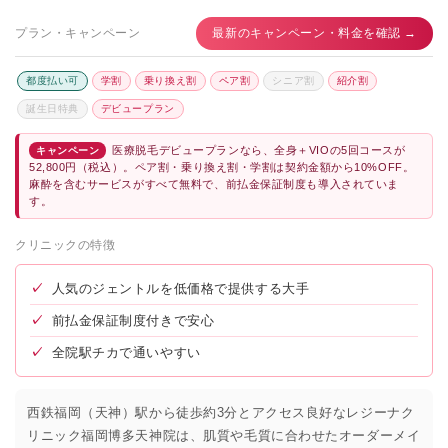
プラン・キャンペーン
最新のキャンペーン・料金を確認 →
都度払い可
学割
乗り換え割
ペア割
シニア割
紹介割
誕生日特典
デビュープラン
医療脱毛デビュープランなら、全身＋VIOの5回コースが
キャンペーン
52,800円（税込）。ペア割・乗り換え割・学割は契約金額から10%OFF。
麻酔を含むサービスがすべて無料で、前払金保証制度も導入されていま
す。
クリニックの特徴
✓
人気のジェントルを低価格で提供する大手
✓
前払金保証制度付きで安心
✓
全院駅チカで通いやすい
西鉄福岡（天神）駅から徒歩約3分とアクセス良好なレジーナク
リニック福岡博多天神院は、肌質や毛質に合わせたオーダーメイ