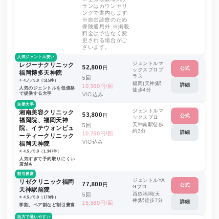
ランはカウンセリ
ングで案内します
※自由診療のため
保険適用外 ※掲載
料金は予告なく変
更される場合がご
ざいます。
人気ジェントル安い
ジェントルマ
レジーナクリニック
52,800
円
公式
ックスプロプ
福岡博多天神院
ラス
5回
⭐️ 4.7／5.0（515件）
福岡(天神)駅
詳細
10,560円/回
人気のジェントルを低価格
徒歩4分
で提供する大手
VIO込み
主要大手
ジェントルマ
湘南美容クリニック
53,800
円
公式
ックスプロ
福岡院、福岡天神
天神南駅徒歩
5回
院、イテウォンビュ
約3分
詳細
10,760円/回
ーティークリニック
VIO込み
福岡天神院
⭐️ 4.5／5.0（1,347件）
人気すぎて予約取りにくい
店舗も
割引豊富
ジェントルYA
リゼクリニック福岡
77,800
円
公式
Gプロ
天神駅前院
西鉄福岡(天
5回
⭐️ 4.5／5.0（179件）
神)駅徒歩7分
詳細
15,560円/回
学割、ペア割など割引豊富
地方で通いやすい