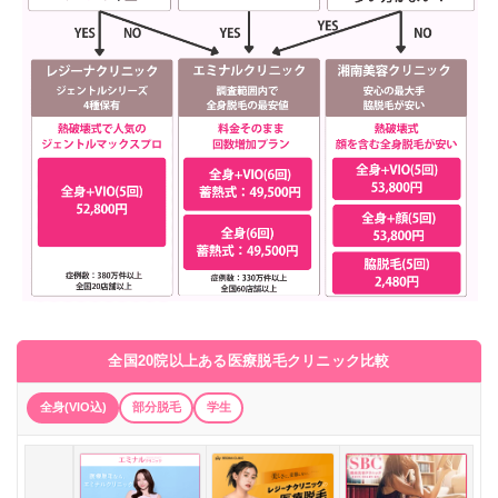
全国20院以上ある医療脱毛クリニック比較
全身(VIO込)
部分脱毛
学生