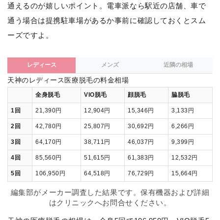
通えるのが嬉しいポイント。電車派なら駅近の店舗、車で
通う場合は提携駐車場があるか事前に確認しておくとスム
ーズですよ。
レディース
メンズ
近隣の相場
天神のレディース医療脱毛の料金相場
全身脱毛
VIO脱毛
顔脱毛
脇脱毛
1回
21,390円
12,904円
15,346円
3,133円
2回
42,780円
25,807円
30,692円
6,266円
3回
64,170円
38,711円
46,037円
9,399円
4回
85,560円
51,615円
61,383円
12,532円
5回
106,950円
64,518円
76,729円
15,664円
編集部がメーカー調査した結果です。保有機器および詳細
はクリニックへお問合せください。