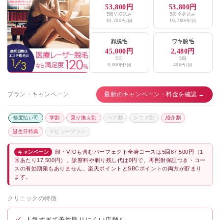
53,800円
53,800円
5回VIO込み
5回全身込み
10,760円/回
10,760円/回
顔脱毛
ワキ脱毛
45,000円
2,480円
5回
5回
9,000円/回
496円/回
プラン・キャンペーン
最新のキャンペーン・料金を確認 →
都度払い可
学割
乗り換え割
ペア割
シニア割
紹介割
誕生日特典
デビュープラン
顔・VIOも含むパーフェクト全身コースは5回87,500円（1
キャンペーン
回あたり17,500円）。診察料や剃り残し代は0円で、再照射保証つき・コー
スの有効期限もありません。楽天ポイントとSBCポイントの両方が貯まり
ます。
クリニックの特徴
✓
人気すぎて予約取りにくい店舗も