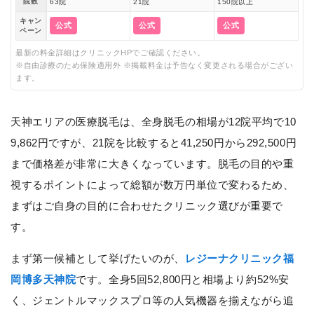
院数
63院
21院
150院以上
キャン
公式
公式
公式
ペーン
最新の料金詳細はクリニックHPでご確認ください。
※自由診療のため保険適用外 ※掲載料金は予告なく変更される場合がござい
ます。
天神エリアの医療脱毛は、全身脱毛の相場が12院平均で10
9,862円ですが、21院を比較すると41,250円から292,500円
まで価格差が非常に大きくなっています。脱毛の目的や重
視するポイントによって総額が数万円単位で変わるため、
まずはご自身の目的に合わせたクリニック選びが重要で
す。
まず第一候補として挙げたいのが、
レジーナクリニック福
岡博多天神院
です。全身5回52,800円と相場より約52%安
く、ジェントルマックスプロ等の人気機器を揃えながら追