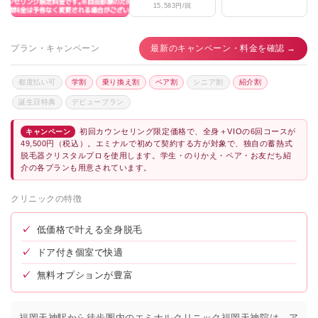
15,583円/回
メンズルシア福岡天神院
★5.0 / 5（3件）
ゴリラクリニック福岡天神院
★4.0 / 5（128件）
プラン・キャンペーン
最新のキャンペーン・料金を確認 →
あおばクリニック福岡天神院
★3.6 / 5（50件）
都度払い可
学割
乗り換え割
ペア割
シニア割
紹介割
アール脱毛クリニック
★4.9 / 5（56件）
誕生日特典
デビュープラン
メンズブランクリニック福岡天神院
★4.6 / 5（327件）
初回カウンセリング限定価格で、全身＋VIOの6回コースが
キャンペーン
49,500円（税込）。エミナルで初めて契約する方が対象で、独自の蓄熱式
天神皮ふ科
★3.1 / 5（188件）
脱毛器クリスタルプロを使用します。学生・のりかえ・ペア・お友だち紹
介の各プランも用意されています。
クリニーク福岡天神
★4.6 / 5（1,344件）
クリニックの特徴
✓
低価格で叶える全身脱毛
✓
ドア付き個室で快適
✓
無料オプションが豊富
福岡天神駅から徒歩圏内のエミナルクリニック福岡天神院は、ア