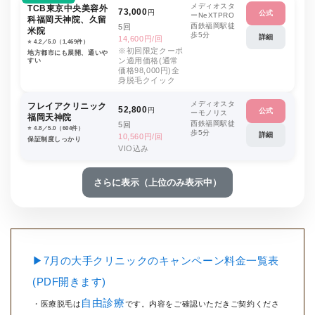
メディオスタ
TCB東京中央美容外
73,000
円
公式
ーNeXTPRO
科福岡天神院、久留
西鉄福岡駅徒
5回
米院
歩5分
詳細
14,600円/回
⭐️ 4.2／5.0（1,469件）
※初回限定クーポ
地方都市にも展開、通いや
ン適用価格(通常
すい
価格98,000円)全
身脱毛クイック
メディオスタ
フレイアクリニック
52,800
円
公式
ーモノリス
福岡天神院
西鉄福岡駅徒
5回
⭐️ 4.8／5.0（604件）
歩5分
詳細
10,560円/回
保証制度しっかり
VIO込み
さらに表示（上位のみ表示中）
▶7月の大手クリニックのキャンペーン料金一覧表
(PDF開きます)
自由診療
・医療脱毛は
です。内容をご確認いただきご契約くださ