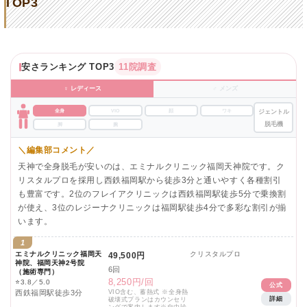
TOP3
安さランキング TOP3
11院調査
♀ レディース
♂ メンズ
全身
VIO
顔
ワキ
ジェントル
脱毛機
脚
腕
＼編集部コメント／
天神で全身脱毛が安いのは、エミナルクリニック福岡天神院です。ク
リスタルプロを採用し西鉄福岡駅から徒歩3分と通いやすく各種割引
も豊富です。2位のフレイアクリニックは西鉄福岡駅徒歩5分で乗換割
が使え、3位のレジーナクリニックは福岡駅徒歩4分で多彩な割引が揃
います。
1
エミナルクリニック福岡天
クリスタルプロ
49,500円
神院、福岡天神2号院
6回
（施術専門）
8,250円/回
⭐
3.8／5.0
公式
西鉄福岡駅徒歩3分
VIO含む、蓄熱式 ※全身熱
詳細
破壊式プランはカウンセリ