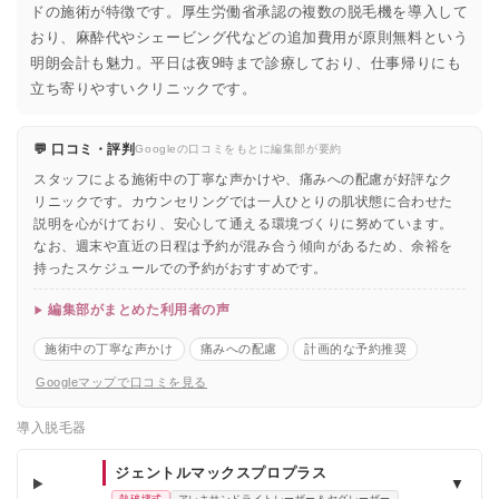
ドの施術が特徴です。厚生労働省承認の複数の脱毛機を導入して
おり、麻酔代やシェービング代などの追加費用が原則無料という
明朗会計も魅力。平日は夜9時まで診療しており、仕事帰りにも
立ち寄りやすいクリニックです。
💬 口コミ・評判
Googleの口コミをもとに編集部が要約
スタッフによる施術中の丁寧な声かけや、痛みへの配慮が好評なク
リニックです。カウンセリングでは一人ひとりの肌状態に合わせた
説明を心がけており、安心して通える環境づくりに努めています。
なお、週末や直近の日程は予約が混み合う傾向があるため、余裕を
持ったスケジュールでの予約がおすすめです。
編集部がまとめた利用者の声
施術中の丁寧な声かけ
痛みへの配慮
計画的な予約推奨
Googleマップで口コミを見る
導入脱毛器
ジェントルマックスプロプラス
▼
熱破壊式
アレキサンドライトレーザー＆ヤグレーザー