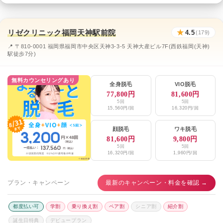
リゼクリニック福岡天神駅前院
★
4.5
(179)
📍 〒810-0001 福岡県福岡市中央区天神3-3-5 天神大産ビル7F(西鉄福岡(天神)
駅徒歩7分)
無料カウンセリングあり
全身脱毛
VIO脱毛
77,800円
81,600円
5回
5回
15,560円/回
16,320円/回
顔脱毛
ワキ脱毛
81,600円
9,800円
5回
5回
16,320円/回
1,960円/回
プラン・キャンペーン
最新のキャンペーン・料金を確認 →
都度払い可
学割
乗り換え割
ペア割
シニア割
紹介割
誕生日特典
デビュープラン