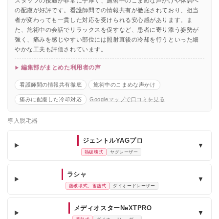
スタッフの接遇が非常に手厚く、施術中のこまめな声かけや体調へ
の配慮が好評です。看護師間での情報共有が徹底されており、担当
者が変わっても一貫した対応を受けられる安心感があります。ま
た、施術中の会話でリラックスを促すなど、患者に寄り添う姿勢が
強く、痛みを感じやすい部位には照射直後の冷却を行うといった細
やかな工夫も評価されています。
編集部がまとめた利用者の声
看護師間の情報共有徹底
施術中のこまめな声かけ
痛みに配慮した冷却対応
Googleマップで口コミを見る
導入脱毛器
ジェントルYAGプロ
▼
熱破壊式
ヤグレーザー
ラシャ
▼
熱破壊式、蓄熱式
ダイオードレーザー
メディオスターNeXTPRO
▼