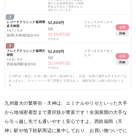
ングで案内します※自由診
療のため保険適用外 ※掲載
料金は予告なく変更される
場合がございます。
2
レジーナクリニック福岡博
ジェントルマックス
52,800円
多天神院
プロプラス
公式
5回
⭐
4.7／5.0
詳細
10,560円/回
福岡(天神)駅徒歩4分
VIO込み
3
フレイアクリニック福岡天
メディオスターモノ
52,800円
神院
リス
公式
5回
⭐
4.8／5.0
詳細
10,560円/回
西鉄福岡駅徒歩5分
VIO込み
公式料金（税込）を安い順に表示（取材時点）。品質・効果の優劣を示すものでは
ありません。キャンペーン等で変動する場合あり。施術効果には個人差がありま
す。
九州最大の繁華街・天神は、エミナルやリゼといった大手
から地域密着型まで選択肢が豊富です！全国展開の大手な
ら引っ越し先でも通いやすく安心ですよ。西鉄福岡（天
神）駅や地下鉄駅周辺に集中しており、お買い物ついでに