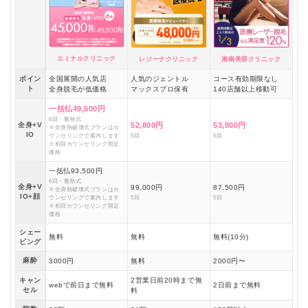
エミナルクリニック
レジーナクリニック
湘南美容クリニック
ポイン
全国展開の人気店
人気のジェントル
コース有効期限なし
ト
全身脱毛が低価格
マックスプロ保有
140店舗以上移動可
一括払49,500円
6回・蓄熱式
全身+V
52,800円
53,800円
※全身熱破壊式プランはカ
IO
ウンセリングで案内します
5回
5回
※初回カウンセリング限定
価格
一括払93,500円
6回・蓄熱式
全身+V
99,000円
87,500円
※全身熱破壊式プランはカ
IO+顔
ウンセリングで案内します
5回
5回
※初回カウンセリング限定
価格
シェー
無料
無料
無料(10分)
ビング
麻酔
3000円
無料
2000円〜
キャン
2営業日前20時まで無
webで前日まで無料
2日前まで無料
セル
料