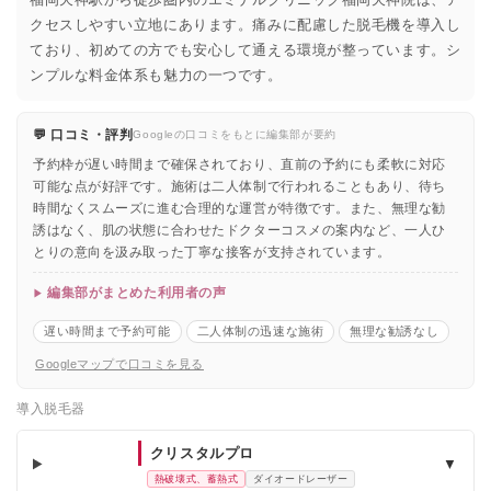
クセスしやすい立地にあります。痛みに配慮した脱毛機を導入し
ており、初めての方でも安心して通える環境が整っています。シ
ンプルな料金体系も魅力の一つです。
💬 口コミ・評判
Googleの口コミをもとに編集部が要約
予約枠が遅い時間まで確保されており、直前の予約にも柔軟に対応
可能な点が好評です。施術は二人体制で行われることもあり、待ち
時間なくスムーズに進む合理的な運営が特徴です。また、無理な勧
誘はなく、肌の状態に合わせたドクターコスメの案内など、一人ひ
とりの意向を汲み取った丁寧な接客が支持されています。
編集部がまとめた利用者の声
遅い時間まで予約可能
二人体制の迅速な施術
無理な勧誘なし
Googleマップで口コミを見る
導入脱毛器
クリスタルプロ
▼
熱破壊式、蓄熱式
ダイオードレーザー