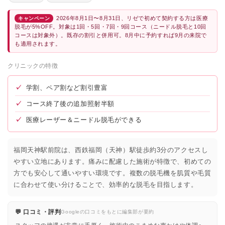
2026年8月1日〜8月31日、リゼで初めて契約する方は医療
キャンペーン
脱毛が5%OFF。対象は1回・5回・7回・9回コース（ニードル脱毛と10回
コースは対象外）。既存の割引と併用可。8月中に予約すれば9月の来院で
も適用されます。
クリニックの特徴
✓
学割、ペア割など割引豊富
✓
コース終了後の追加照射半額
✓
医療レーザー＆ニードル脱毛ができる
福岡天神駅前院は、西鉄福岡（天神）駅徒歩約3分のアクセスし
やすい立地にあります。痛みに配慮した施術が特徴で、初めての
方でも安心して通いやすい環境です。複数の脱毛機を肌質や毛質
に合わせて使い分けることで、効率的な脱毛を目指します。
💬 口コミ・評判
Googleの口コミをもとに編集部が要約