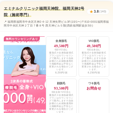
ルシアクリニック福岡天神院
★4.7 / 5（482件）
エミナルクリニック福岡天神院、福岡天神2号
★
3.8
(140)
リアラクリニック福岡院
★4.2 / 5（19件）
院（施術専門）
📍 福岡県福岡市中央区天神2-4-12 天神矢野ビル3F(10/1〜)〒810-0001福岡県福
AND美容外科天神院
★4.6 / 5（462件）
岡市中央区天神２丁目７番８号 西天神ビル５階(西鉄福岡駅徒歩3分)
ヴァージンクリニック福岡天神店
★4.8 / 5（227件）
無料カウンセリングあり
全身脱毛
VIO脱毛
天神皮ふ科
★3.1 / 5（188件）
49,500円
49,500円
6回VIO含む
6回全身含む
KANNO’A.clinic福岡天神院
★4.8 / 5（657件）
蓄熱式※全身熱破壊式
蓄熱式※全身熱破壊式
プランはカウンセリン
プランはカウンセリン
グで案内します※自由
グで案内します※自由
診療のため保険適用外
診療のため保険適用外
エミナルクリニックメンズ福岡天神院、
※掲載料金は予告なく
※掲載料金は予告なく
★4.1 / 5（123件）
福岡天神院(新天町)、福岡天神2号院
変更される場合がござ
変更される場合がござ
います。
います。
8,250円/回
8,250円/回
レジーナクリニックオム天神院
★4.7 / 5（515件）
顔脱毛
ワキ脱毛
湘南美容クリニック福岡院
★4.5 / 5（1,351件）
93,500円
お問合せ
6回全身+VIO含む
蓄熱式※全身熱破壊式
メンズリゼ福岡天神西通り院
★4.5 / 5（266件）
プランはカウンセリン
グで案内します※自由
診療のため保険適用外
フレイアクリニック 福岡天神院
※掲載料金は予告なく
変更される場合がござ
います。