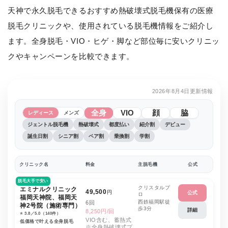
天神で永久脱毛できるおすすめ熱破壊式脱毛機保有の医療
脱毛クリニックや、使用されている脱毛機情報をご紹介し
ます。全身脱毛・VIO・ヒゲ・脚など部位毎に安いクリニッ
クやキャンペーンを比較できます。
2026年8月4日更新情報
全身
VIO
顔
脇
レディース
メンズ
ジェントル脱毛機
熱破壊式
都度払い
紹介割
デビュー
誕生日割
シニア割
ペア割
乗換割
学割
クリニック名
料金
主脱毛機
公式
脱毛大手で安い
クリスタルプ
エミナルクリニック
49,500
円
公式
ロ
福岡天神院、福岡天
西鉄福岡駅徒
6回
神2号院（施術専門）
歩3分
詳細
8,250円/回
⭐️ 3.8／5.0（140件）
VIO含む、蓄熱式
低価格で叶える全身脱毛
※全身熱破壊式プ