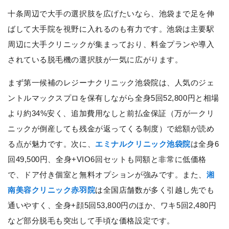
十条周辺で大手の選択肢を広げたいなら、池袋まで足を伸
ばして大手院を視野に入れるのも有力です。池袋は主要駅
周辺に大手クリニックが集まっており、料金プランや導入
されている脱毛機の選択肢が一気に広がります。
まず第一候補のレジーナクリニック池袋院は、人気のジェ
ントルマックスプロを保有しながら全身5回52,800円と相場
より約34%安く、追加費用なしと前払金保証（万が一クリ
ニックが倒産しても残金が返ってくる制度）で総額が読め
る点が魅力です。次に、
エミナルクリニック池袋院
は全身6
回49,500円、全身+VIO6回セットも同額と非常に低価格
で、ドア付き個室と無料オプションが強みです。また、
湘
南美容クリニック赤羽院
は全国店舗数が多く引越し先でも
通いやすく、全身+顔5回53,800円のほか、ワキ5回2,480円
など部分脱毛も突出して手頃な価格設定です。