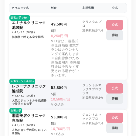
クリニック名
料金
主脱毛機
公式
脱毛大手で安い
クリスタルプ
エミナルクリニック
49,500
円
公式
ロ
池袋院
池袋駅徒歩5分
6回
⭐️ 4.6／5.0（386件）
詳細
8,250円/回
低価格で叶える全身脱毛
VIO含む、蓄熱式
※全身熱破壊式プ
ランはカウンセリ
ングで案内します
※自由診療のため
保険適用外 ※掲載
料金は予告なく変
更される場合がご
ざいます。
人気ジェントル安い
ジェントルマ
レジーナクリニック
52,800
円
公式
ックスプロプ
池袋院
ラス
5回
⭐️ 4.6／5.0（700件）
池袋駅徒歩2分
詳細
10,560円/回
人気のジェントルを低価格
で提供する大手
VIO込み
主要大手
ジェントルマ
湘南美容クリニック
53,800
円
公式
ックスプロ
赤羽院
赤羽駅徒歩2分
5回
⭐️ 4.6／5.0（648件）
詳細
10,760円/回
人気すぎて予約取りにくい
店舗も
VIO込み