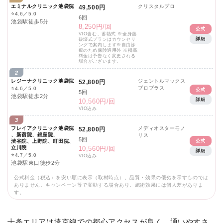
エミナルクリニック池袋院
クリスタルプロ
49,500円
⭐
4.6／5.0
6回
池袋駅徒歩5分
8,250円/回
公式
VIO含む、蓄熱式 ※全身熱
詳細
破壊式プランはカウンセリ
ングで案内します※自由診
療のため保険適用外 ※掲載
料金は予告なく変更される
場合がございます。
2
レジーナクリニック池袋院
ジェントルマックス
52,800円
プロプラス
⭐
4.6／5.0
公式
5回
池袋駅徒歩2分
詳細
10,560円/回
VIO込み
3
フレイアクリニック池袋院
メディオスターモノ
52,800円
、新宿院、銀座院、
リス
5回
渋谷院、上野院、町田院、
公式
立川院
10,560円/回
詳細
⭐
4.7／5.0
VIO込み
池袋駅東口徒歩2分
公式料金（税込）を安い順に表示（取材時点）。品質・効果の優劣を示すものでは
ありません。キャンペーン等で変動する場合あり。施術効果には個人差がありま
す。
十条エリアは埼京線での都心アクセスが良く、通いやすさ