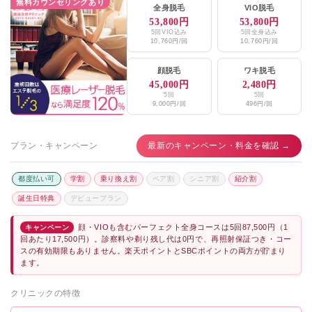
無料カウンセリングあり
全身脱毛
VIO脱毛
53,800円
53,800円
5回VIO込み
5回全身込み
10,760円/回
10,760円/回
顔脱毛
ワキ脱毛
45,000円
2,480円
5回
5回
9,000円/回
496円/回
プラン・キャンペーン
最新のキャンペーン・料金を確認 →
都度払い可
学割
乗り換え割
ペア割
シニア割
紹介割
誕生日特典
デビュープラン
顔・VIOも含むパーフェクト全身コースは5回87,500円（1
キャンペーン
回あたり17,500円）。診察料や剃り残し代は0円で、再照射保証つき・コー
スの有効期限もありません。楽天ポイントとSBCポイントの両方が貯まり
ます。
クリニックの特徴