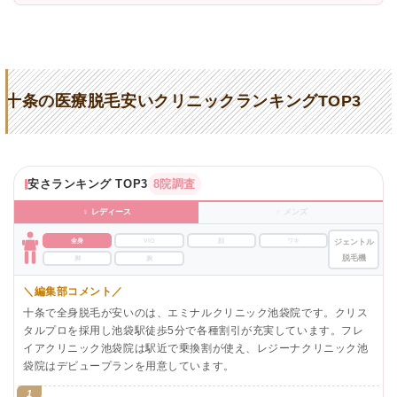
十条の医療脱毛安いクリニックランキングTOP3
安さランキング TOP3
8院調査
♀ レディース
♂ メンズ
全身
VIO
顔
ワキ
ジェントル
脱毛機
脚
腕
＼編集部コメント／
十条で全身脱毛が安いのは、エミナルクリニック池袋院です。クリス
タルプロを採用し池袋駅徒歩5分で各種割引が充実しています。フレ
イアクリニック池袋院は駅近で乗換割が使え、レジーナクリニック池
袋院はデビュープランを用意しています。
1