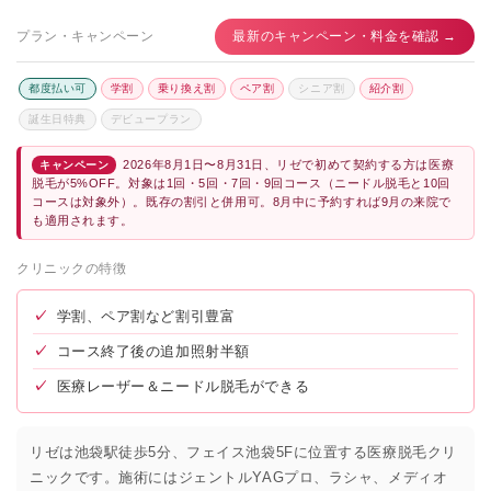
プラン・キャンペーン
最新のキャンペーン・料金を確認 →
都度払い可
学割
乗り換え割
ペア割
シニア割
紹介割
誕生日特典
デビュープラン
2026年8月1日〜8月31日、リゼで初めて契約する方は医療
キャンペーン
脱毛が5%OFF。対象は1回・5回・7回・9回コース（ニードル脱毛と10回
コースは対象外）。既存の割引と併用可。8月中に予約すれば9月の来院で
も適用されます。
クリニックの特徴
✓
学割、ペア割など割引豊富
✓
コース終了後の追加照射半額
✓
医療レーザー＆ニードル脱毛ができる
リゼは池袋駅徒歩5分、フェイス池袋5Fに位置する医療脱毛クリ
ニックです。施術にはジェントルYAGプロ、ラシャ、メディオ