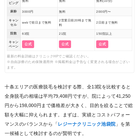
無料
無料
無料(10分)
ビング
麻酔
3000円
無料
2000円〜
キャン
2営業日前20時まで無
webで前日まで無料
2日前まで無料
セル
料
院数
63院
21院
150院以上
キャン
公式
公式
公式
ペーン
最新の料金詳細はクリニックHPでご確認ください。
※自由診療のため保険適用外 ※掲載料金は予告なく変更される場合がござい
ます。
十条エリアの医療脱毛を検討する際、全13院を比較すると
全身脱毛の相場は平均79,408円ですが、院によって41,250
円から198,000円まで価格差が大きく、目的を絞ることで総
額を大幅に抑えられます。まずは、実績とコストパフォー
マンスのバランスから「
レジーナクリニック池袋院
」を第
一候補として検討するのが賢明です。