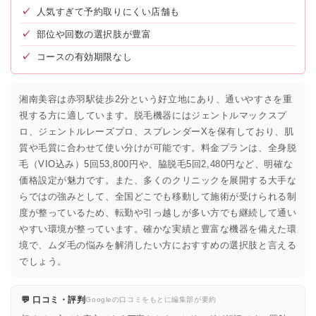
✓
人気すぎて予約取りにくい店舗も
✓
部位や回数の選択肢が豊富
✓
コースの有効期限なし
湘南美容は赤羽駅徒歩2分という好立地にあり、通いやすさを重
視する方に適しています。脱毛機器にはジェントルマックスプ
ロ、ジェントルレーズプロ、スプレンダーXを保有しており、肌
質や毛質に合わせて使い分けが可能です。料金プランは、全身脱
毛（VIO込み）5回53,800円や、脇脱毛5回2,480円など、明確な
価格設定が魅力です。また、多くのクリニックを展開する大手な
らではの強みとして、全国どこでも移動して施術が受けられる制
度が整っているため、転勤や引っ越しが多い方でも継続して通い
やすい環境が整っています。確かな実績と豊富な機器を備えた環
境で、ムダ毛の悩みを解消したい方におすすめの選択肢と言える
でしょう。
💬 口コミ・評判
Googleの口コミをもとに編集部が要約