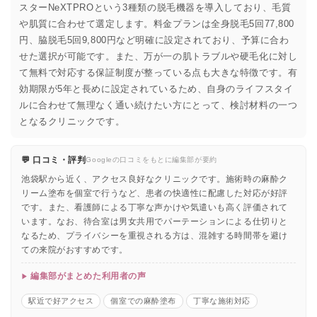
スターNeXTPROという3種類の脱毛機器を導入しており、毛質
や肌質に合わせて選定します。料金プランは全身脱毛5回77,800
円、脇脱毛5回9,800円など明確に設定されており、予算に合わ
せた選択が可能です。また、万が一の肌トラブルや硬毛化に対し
て無料で対応する保証制度が整っている点も大きな特徴です。有
効期限が5年と長めに設定されているため、自身のライフスタイ
ルに合わせて無理なく通い続けたい方にとって、検討材料の一つ
となるクリニックです。
💬 口コミ・評判
Googleの口コミをもとに編集部が要約
池袋駅から近く、アクセス良好なクリニックです。施術時の麻酔ク
リーム塗布を個室で行うなど、患者の快適性に配慮した対応が好評
です。また、看護師による丁寧な声かけや気遣いも高く評価されて
います。なお、待合室は男女共用でパーテーションによる仕切りと
なるため、プライバシーを重視される方は、混雑する時間帯を避け
ての来院がおすすめです。
編集部がまとめた利用者の声
駅近で好アクセス
個室での麻酔塗布
丁寧な施術対応