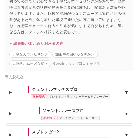
初めての方でも安心できる丁寧なカウンセリングが好評です。照射
時は看護師が肌の状態や痛みをこまめに確認し、配慮ある対応を心
がけています。また、比較的混雑が少なくスムーズに案内される傾
向があるため、落ち着いた環境で通いたい方に向いています。な
お、施術室のカーテンは人の往来が気になる場合があるため、気に
なる方はスタッフへ相談すると安心です。
編集部がまとめた利用者の声
丁寧なカウンセリング
施術中の細やかな声かけ
比較的スムーズな案内
Googleマップで口コミを見る
導入脱毛器
ジェントルマックスプロ
▼
熱破壊式
アレキサンドライトレーザー＆ヤグレーザー
ジェントルレーズプロ
▼
熱破壊式
アレキサンドライトレーザー
スプレンダーX
▼