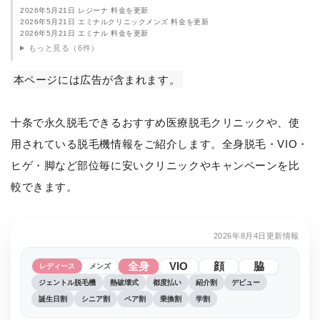
2026年5月21日 レジーナ 料金を更新
2026年5月21日 エミナルクリニックメンズ 料金を更新
2026年5月21日 エミナル 料金を更新
もっと見る（6件）
本ページには広告が含まれます。
十条で永久脱毛できるおすすめ医療脱毛クリニックや、使
用されている脱毛機情報をご紹介します。全身脱毛・VIO・
ヒゲ・脚など部位毎に安いクリニックやキャンペーンを比
較できます。
2026年8月4日更新情報
全身
VIO
顔
脇
レディース
メンズ
ジェントル脱毛機
熱破壊式
都度払い
紹介割
デビュー
誕生日割
シニア割
ペア割
乗換割
学割