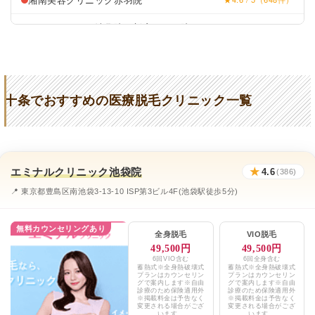
リゼクリニック池袋院、新宿三丁目院
★4.5 / 5（107件）
フレイアクリニック池袋院、新宿院、
★4.7 / 5（837件）
銀座院、渋谷院、上野院、町田院、立川院
シマダ皮膚科
★3.5 (137件)
十条でおすすめの医療脱毛クリニック一覧
おひさまクリニック
★3.9 (55件)
十条さくら皮膚科
★3.3 (42件)
エミナルクリニック池袋院
★
4.6
(386)
エミナルクリニックメンズ池袋東口院
★4.6 / 5（77件）
📍 東京都豊島区南池袋3-13-10 ISP第3ビル4F(池袋駅徒歩5分)
レジーナクリニックオム池袋院、上野院
★4.7 / 5（422件）
無料カウンセリングあり
湘南美容クリニック赤羽院
★4.6 / 5（648件）
全身脱毛
VIO脱毛
49,500円
49,500円
メンズリゼ池袋
★4.6 / 5（206件）
6回VIO含む
6回全身含む
蓄熱式※全身熱破壊式
蓄熱式※全身熱破壊式
プランはカウンセリン
プランはカウンセリン
グで案内します※自由
グで案内します※自由
フレイアクリニックメンズ池袋院
★4.7 / 5（916件）
診療のため保険適用外
診療のため保険適用外
※掲載料金は予告なく
※掲載料金は予告なく
変更される場合がござ
変更される場合がござ
います。
います。