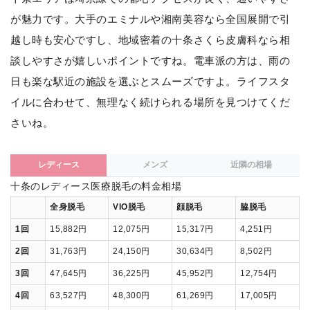
が魅力です。大手のエミナルや湘南美容なら全国展開で引
越し時も安心ですし、地域密着の十条さくら皮膚科なら相
談しやすさが嬉しいポイントですね。電車派の方は、雨の
日も楽な駅近の施設を選ぶとスムーズですよ。ライフスタ
イルに合わせて、無理なく続けられる場所を見つけてくだ
さいね。
レディース
メンズ
近隣の相場
十条のレディース医療脱毛の料金相場
全身脱毛
VIO脱毛
顔脱毛
脇脱毛
1回
15,882円
12,075円
15,317円
4,251円
2回
31,763円
24,150円
30,634円
8,502円
3回
47,645円
36,225円
45,952円
12,754円
4回
63,527円
48,300円
61,269円
17,005円