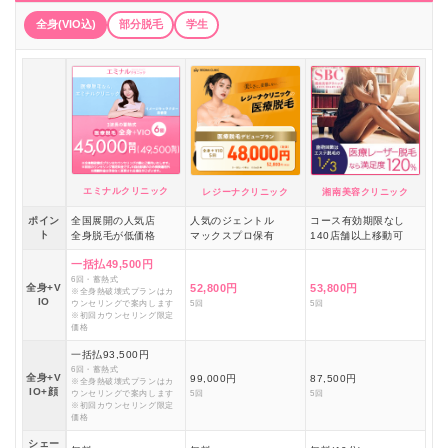
全身(VIO込)
部分脱毛
学生
エミナルクリニック
レジーナクリニック
湘南美容クリニック
ポイン
全国展開の人気店
人気のジェントル
コース有効期限なし
ト
全身脱毛が低価格
マックスプロ保有
140店舗以上移動可
一括払49,500円
6回・蓄熱式
全身+V
52,800円
53,800円
※全身熱破壊式プランはカ
IO
ウンセリングで案内します
5回
5回
※初回カウンセリング限定
価格
一括払93,500円
6回・蓄熱式
全身+V
99,000円
87,500円
※全身熱破壊式プランはカ
IO+顔
ウンセリングで案内します
5回
5回
※初回カウンセリング限定
価格
シェー