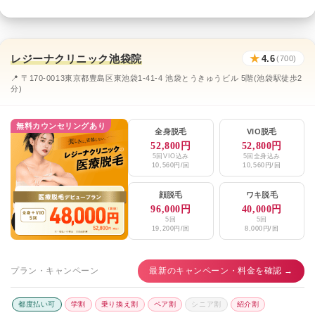
レジーナクリニック池袋院
★
4.6
(700)
📍 〒170-0013東京都豊島区東池袋1-41-4 池袋とうきゅうビル 5階(池袋駅徒歩2
分)
無料カウンセリングあり
全身脱毛
VIO脱毛
52,800円
52,800円
5回VIO込み
5回全身込み
10,560円/回
10,560円/回
顔脱毛
ワキ脱毛
96,000円
40,000円
5回
5回
19,200円/回
8,000円/回
プラン・キャンペーン
最新のキャンペーン・料金を確認 →
都度払い可
学割
乗り換え割
ペア割
シニア割
紹介割