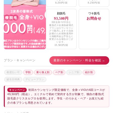
8,250円/回
8,250円/回
顔脱毛
ワキ脱毛
93,500円
お問合せ
6回全身+VIO含む
蓄熱式※全身熱破壊式
プランはカウンセリン
グで案内します※自由
診療のため保険適用外
※掲載料金は予告なく
変更される場合がござ
います。
15,583円/回
プラン・キャンペーン
最新のキャンペーン・料金を確認 →
都度払い可
学割
乗り換え割
ペア割
シニア割
紹介割
誕生日特典
デビュープラン
初回カウンセリング限定価格で、全身＋VIOの6回コースが
キャンペーン
49,500円（税込）。エミナルで初めて契約する方が対象で、独自の蓄熱式
脱毛器クリスタルプロを使用します。学生・のりかえ・ペア・お友だち紹
介の各プランも用意されています。