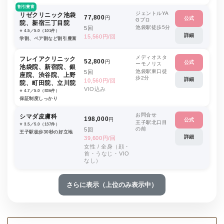
割引豊富
ジェントルYA
リゼクリニック池袋
77,800
円
公式
Gプロ
院、新宿三丁目院
池袋駅徒歩5分
5回
⭐️ 4.5／5.0（101件）
詳細
15,560円/回
学割、ペア割など割引豊富
メディオスタ
フレイアクリニック
52,800
円
公式
ーモノリス
池袋院、新宿院、銀
池袋駅東口徒
5回
座院、渋谷院、上野
歩2分
詳細
10,560円/回
院、町田院、立川院
VIO込み
⭐️ 4.7／5.0（836件）
保証制度しっかり
お問合せ
シマダ皮膚科
198,000
円
公式
王子駅北口目
⭐️ 3.5／5.0（137件）
の前
5回
王子駅徒歩30秒の好立地
詳細
39,600円/回
女性 / 全身（顔・
首・うなじ・VIO
なし）
さらに表示（上位のみ表示中）