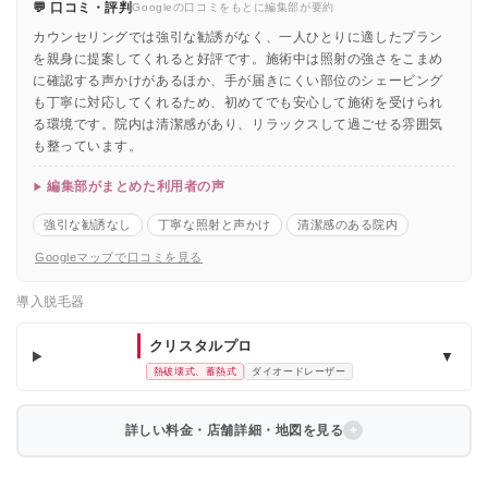
💬 口コミ・評判
Googleの口コミをもとに編集部が要約
カウンセリングでは強引な勧誘がなく、一人ひとりに適したプラン
を親身に提案してくれると好評です。施術中は照射の強さをこまめ
に確認する声かけがあるほか、手が届きにくい部位のシェービング
も丁寧に対応してくれるため、初めてでも安心して施術を受けられ
る環境です。院内は清潔感があり、リラックスして過ごせる雰囲気
も整っています。
編集部がまとめた利用者の声
強引な勧誘なし
丁寧な照射と声かけ
清潔感のある院内
Googleマップで口コミを見る
導入脱毛器
クリスタルプロ
▼
熱破壊式、蓄熱式
ダイオードレーザー
詳しい料金・店舗詳細・地図を見る