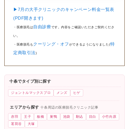
▶7月の大手クリニックのキャンペーン料金一覧表
(PDF開きます)
自由診療
・医療脱毛は
です。内容をご確認いただきご契約くださ
い。
クーリング・オフ
特
・医療脱毛も
ができるようになりました(
定商取引法
)
十条でタイプ別に探す
ジェントルマックスプロ
メンズ
ヒゲ
エリアから探す
十条周辺の医療脱毛クリニック記事
赤羽
王子
板橋
巣鴨
池袋
駒込
目白
小竹向原
茗荷谷
大塚