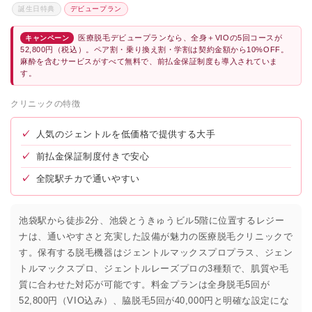
誕生日特典
デビュープラン
医療脱毛デビュープランなら、全身＋VIOの5回コースが
キャンペーン
52,800円（税込）。ペア割・乗り換え割・学割は契約金額から10%OFF。
麻酔を含むサービスがすべて無料で、前払金保証制度も導入されていま
す。
クリニックの特徴
✓
人気のジェントルを低価格で提供する大手
✓
前払金保証制度付きで安心
✓
全院駅チカで通いやすい
池袋駅から徒歩2分、池袋とうきゅうビル5階に位置するレジー
ナは、通いやすさと充実した設備が魅力の医療脱毛クリニックで
す。保有する脱毛機器はジェントルマックスプロプラス、ジェン
トルマックスプロ、ジェントルレーズプロの3種類で、肌質や毛
質に合わせた対応が可能です。料金プランは全身脱毛5回が
52,800円（VIO込み）、脇脱毛5回が40,000円と明確な設定にな