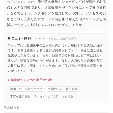
っています。また、施術時の麻酔やシェービング代が無料である
点も大きな特徴であり、追加費用を抑えたい方にとって安心材料
となるでしょう。ムダ毛ケアを検討している方は、アクセスの良
さとこれら充実したサポート体制を兼ね備えた同クリニックを候
補の一つとして検討してみてはいかがでしょうか。
💬 口コミ・評判
Googleの口コミをもとに編集部が要約
スタッフによる施術中のこまめな声かけや、毎回丁寧な説明が好評
です。冬場は施術ベッドに暖房が完備されており、快適に過ごせる
配慮がなされています。また、他院での照射漏れにも丁寧に対応す
るなど、誠実な姿勢がうかがえます。なお、人気のため週末や希望
の日時は早めに埋まりやすいため、施術後の予約枠確保を意識する
のがおすすめです。
編集部がまとめた利用者の声
施術中のこまめな声かけ
冬場のベッド暖房完備
丁寧な施術説明
Googleマップで口コミを見る
導入脱毛器