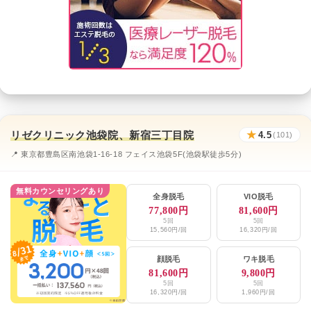
リゼクリニック池袋院、新宿三丁目院
★
4.5
(101)
📍 東京都豊島区南池袋1-16-18 フェイス池袋5F(池袋駅徒歩5分)
無料カウンセリングあり
全身脱毛
VIO脱毛
77,800円
81,600円
5回
5回
15,560円/回
16,320円/回
顔脱毛
ワキ脱毛
81,600円
9,800円
5回
5回
16,320円/回
1,960円/回