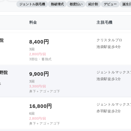
ジェントル脱毛機
熱破壊式
都度払い
紹介割
デビュー
誕生
料金
主脱毛機
院
クリスタルプロ
8,400
円
池袋駅徒歩4分
3回
2,800円/回
3部位・蓄熱式
野院
ジェントルマックス
9,900
円
池袋駅徒歩1分
3回
手
3,300円/回
鼻下＋アゴ＋アゴ下
ジェントルマックス
16,800
円
赤羽駅徒歩2分
6回
2,800円/回
鼻下＋アゴ＋アゴ下