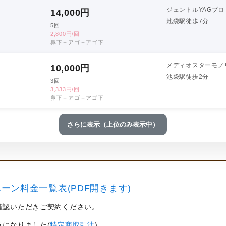
ジェントルYAGプロ
14,000
円
池袋駅徒歩7分
5回
2,800円/回
鼻下＋アゴ＋アゴ下
メディオスターモノ
10,000
円
池袋駅徒歩2分
3回
3,333円/回
鼻下＋アゴ＋アゴ下
さらに表示（上位のみ表示中）
ーン料金一覧表(PDF開きます)
確認いただきご契約ください。
うになりました(
特定商取引法
)