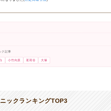
ック記事
白
小竹向原
茗荷谷
大塚
ニックランキングTOP3