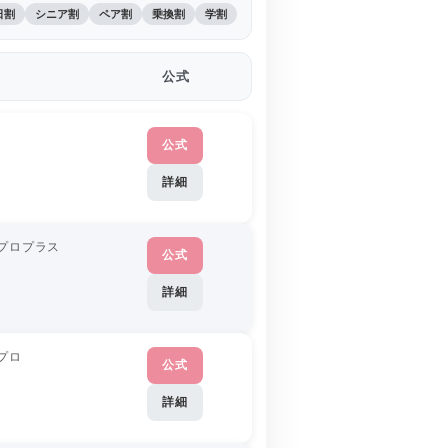
日割
シニア割
ペア割
乗換割
学割
公式
公式
詳細
プロプラス
公式
詳細
プロ
公式
詳細