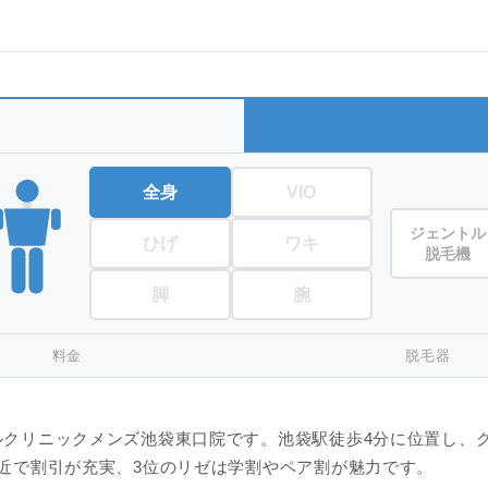
全身
VIO
ジェントル
ひげ
ワキ
脱毛機
脚
腕
料金
脱毛器
ルクリニックメンズ池袋東口院です。池袋駅徒歩4分に位置し、
近で割引が充実、3位のリゼは学割やペア割が魅力です。