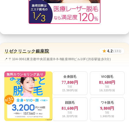
リゼクリニック銀座院
★
4.2
(131)
📍 〒104-0061東京都中央区銀座8-8-8銀座888ビル10F(渋谷駅徒歩3分)
無料カウンセリングあり
全身脱毛
VIO脱毛
77,800円
81,600円
5回
5回
15,560円/回
16,320円/回
顔脱毛
ワキ脱毛
81,600円
9,800円
5回
5回
16,320円/回
1,960円/回