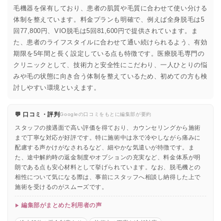
毛機器を保有しており、患者の肌質や毛質に合わせて使い分ける
体制を整えています。料金プランも明確で、例えば全身脱毛は5
回77,800円、VIO脱毛は5回81,600円で提供されています。ま
た、患者のライフスタイルに合わせて通い続けられるよう、有効
期限を5年間と長く設定している点も特徴です。医療脱毛専門の
クリニックとして、技術力と安全性にこだわり、一人ひとりの悩
みや毛の状態に向き合う体制を整えているため、初めての方も検
討しやすい環境といえます。
💬 口コミ・評判
Googleの口コミをもとに編集部が要約
スタッフの接遇面で高い評価を得ており、カウンセリングから施術
まで丁寧な対応が好評です。特に施術中は氷で冷やしながら痛みに
配慮する声かけがなされるなど、細やかな気遣いが特徴です。ま
た、途中解約時の返金制度やオプションの充実など、料金体系が明
朗である点も安心材料として挙げられています。なお、脱毛機との
相性について気になる際は、事前にスタッフへ相談し納得した上で
施術を受けるのがスムーズです。
編集部がまとめた利用者の声