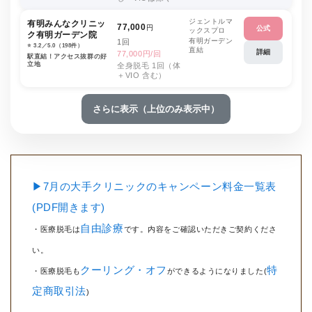
ジェントルマ
有明みんなクリニッ
77,000
円
公式
ックスプロ
ク有明ガーデン院
有明ガーデン
1回
⭐️ 3.2／5.0（198件）
直結
詳細
77,000円/回
駅直結！アクセス抜群の好
立地
全身脱毛 1回（体
＋VIO 含む）
さらに表示（上位のみ表示中）
▶7月の大手クリニックのキャンペーン料金一覧表
(PDF開きます)
自由診療
・医療脱毛は
です。内容をご確認いただきご契約くださ
い。
クーリング・オフ
特
・医療脱毛も
ができるようになりました(
定商取引法
)