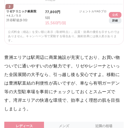
VIO込み
3
リゼクリニック銀座院
ジェントルYAGプロ
77,800円
公式
⭐
4.2／5.0
5回
渋谷駅徒歩3分
詳細
15,560円/回
公式料金（税込）を安い順に表示（取材時点）。品質・効果の優劣を示すものでは
ありません。キャンペーン等で変動する場合あり。施術効果には個人差がありま
す。
豊洲エリアは駅周辺に商業施設が充実しており、お買い物
ついでに通いやすいのが魅力です。リゼやレジーナといっ
た全国展開の大手なら、引っ越し後も安心ですよ。移動に
は豊洲駅直結の利便性が高いですが、車なら有明ガーデン
等の大型駐車場を事前にチェックしておくとスムーズで
す。湾岸エリアの快適な環境で、効率よく理想の肌を目指
しましょう。
レディース
メンズ
近隣の相場