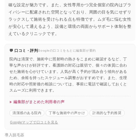
確な設定が魅力です。また、女性専用かつ完全個室の院内はプラ
イバシーに配慮された空間となっており、周囲の目を気にせずリ
ラックスして施術を受けられる点も特徴です。ムダ毛に悩む女性
が安心して通えるよう、設備と環境の両面からサポート体制を整
えているクリニックです。
💬 口コミ・評判
Googleの口コミをもとに編集部が要約
院内は清潔で、施術中に照射時の熱さをこまめに確認するなど、丁
寧な声かけが好評です。看護師の対応は親切で、個々の体質に合わ
せた施術を心がけています。人気が高く予約が混み合う傾向がある
ため、余裕を持ったスケジュール調整がおすすめです。また、生理
時の対応や照射後の相談については、事前に電話で確認しておくと
スムーズに利用できます。
編集部がまとめた利用者の声
清潔感のある院内
丁寧な施術中の声かけ
計画的な予約推奨
Googleマップで口コミを見る
導入脱毛器