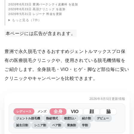
2026年6月23日 豊洲パークシティ皮膚科 を追加
2026年6月23日 高須クリニック を追加
2026年5月21日 レジーナ 料金を更新
もっと見る（7件）
本ページには広告が含まれます。
豊洲で永久脱毛できるおすすめジェントルマックスプロ保
有の医療脱毛クリニックや、使用されている脱毛機情報を
ご紹介します。全身脱毛・VIO・ヒゲ・脚など部位毎に安い
クリニックやキャンペーンを比較できます。
2026年8月5日更新情報
全身
VIO
顔
脇
レディース
メンズ
ジェントル脱毛機
熱破壊式
都度払い
紹介割
デビュー
誕生日割
シニア割
ペア割
乗換割
学割