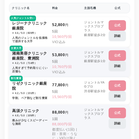
クリニック名
料金
主脱毛機
公式
人気ジェントル安い
ジェントルマ
レジーナクリニック
52,800
円
公式
ックスプロプ
銀座院
ラス
5回
⭐️ 4.6／5.0（820件）
銀座駅徒歩2分
詳細
10,560円/回
人気のジェントルを低価格
で提供する大手
VIO込み
主要大手
ジェントルマ
湘南美容クリニック
53,800
円
公式
ックスプロ
銀座院、豊洲院
銀座駅徒歩1分
5回
⭐️ 4.2／5.0（714件）
詳細
10,760円/回
人気すぎて予約取りにくい
店舗も
VIO込み
割引豊富
ジェントルYA
リゼクリニック銀座
77,800
円
公式
Gプロ
院
渋谷駅徒歩3分
5回
⭐️ 4.2／5.0（131件）
詳細
15,560円/回
学割、ペア割など割引豊富
ジェントルマ
高須クリニック
88,000
円
公式
ックスプロプ
⭐️ 4.8／5.0（105件）
ラス
1回
痛みが少なくスピーディー
詳細
な施術
88,000円/回
都度払い(1回) |
顔・首前・うな
じ・VIOは除く