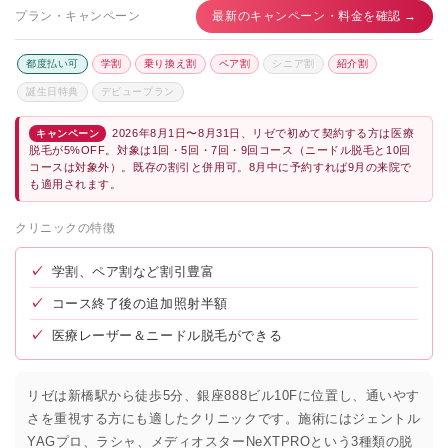
プラン・キャンペーン
最新のキャンペーン・料金を確認 →
都度払い可
学割
乗り換え割
ペア割
シニア割
紹介割
誕生日特典
デビュープラン
2026年8月1日〜8月31日、リゼで初めて契約する方は医療
キャンペーン
脱毛が5%OFF。対象は1回・5回・7回・9回コース（ニードル脱毛と10回
コースは対象外）。既存の割引と併用可。8月中に予約すれば9月の来院で
も適用されます。
クリニックの特徴
✓
学割、ペア割など割引豊富
✓
コース終了後の追加照射半額
✓
医療レーザー＆ニードル脱毛ができる
リゼは新橋駅から徒歩5分、銀座888ビル10Fに位置し、通いやす
さを重視する方にも適したクリニックです。施術にはジェントル
YAGプロ、ラシャ、メディオスターNeXTPROという3種類の脱