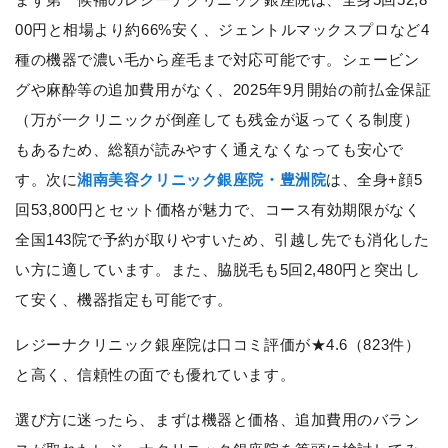
00円と相場より約66%安く、ジェントルマックスプロなど4
種の機器で濃い毛から産毛まで対応可能です。シェービン
グや麻酔等の追加費用がなく、2025年9月開始の前払金保証
（万が一クリニックが倒産しても残金が返ってくる制度）
もあるため、総額が読みやすく通えなくなっても安心で
す。次に
湘南美容クリニック銀座院・豊洲院
は、全身+顔5
回53,800円とセット価格が魅力で、コース有効期限がなく
全国143院で予約が取りやすいため、引越し先でも消化した
い方に適しています。また、脇脱毛も5回2,480円と突出し
て安く、機器指定も可能です。
レジーナクリニック銀座院は口コミ評価が★4.6（823件）
と高く、信頼性の面でも優れています。
選び方に迷ったら、まずは機器と価格、追加費用のバラン