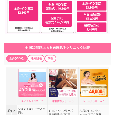
全国20院以上ある医療脱毛クリニック比較
全身(VIO込)
部分脱毛
学生
エミナルクリニック
湘南美容クリニック
レジーナクリニック
ジェントルシリーズと
ポイン
ジェントルシリーズ
人気のジェントル
同じ
ト
脱毛機選択が可能
マックスプロ保有