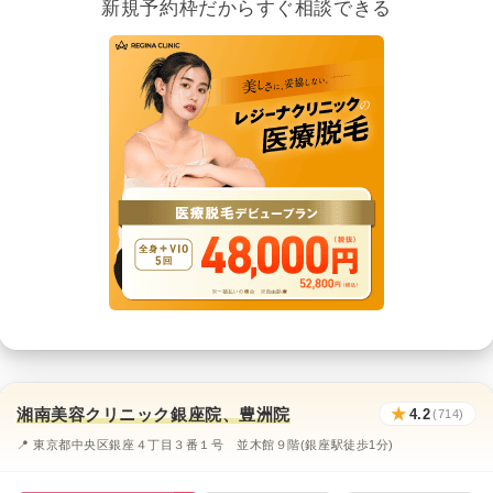
新規予約枠だからすぐ相談できる
湘南美容クリニック銀座院、豊洲院
★
4.2
(714)
📍 東京都中央区銀座４丁目３番１号 並木館９階(銀座駅徒歩1分)