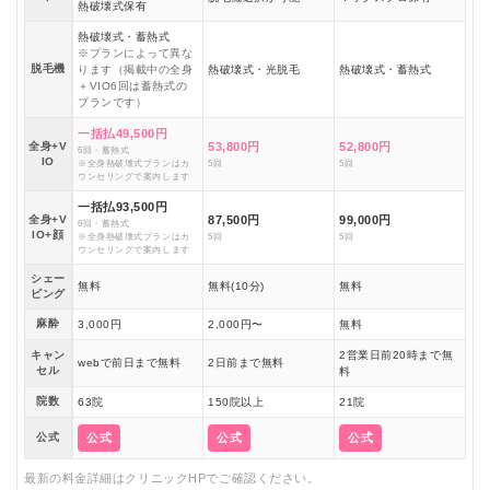
熱破壊式保有
熱破壊式・蓄熱式
※プランによって異な
脱毛機
ります（掲載中の全身
熱破壊式・光脱毛
熱破壊式・蓄熱式
＋VIO6回は蓄熱式の
プランです）
一括払49,500円
全身+V
53,800円
52,800円
6回・蓄熱式
IO
※全身熱破壊式プランはカ
5回
5回
ウンセリングで案内します
一括払93,500円
全身+V
87,500円
99,000円
6回・蓄熱式
IO+顔
※全身熱破壊式プランはカ
5回
5回
ウンセリングで案内します
シェー
無料
無料(10分)
無料
ビング
麻酔
3,000円
2,000円〜
無料
キャン
2営業日前20時まで無
webで前日まで無料
2日前まで無料
セル
料
院数
63院
150院以上
21院
公式
公式
公式
公式
最新の料金詳細はクリニックHPでご確認ください。