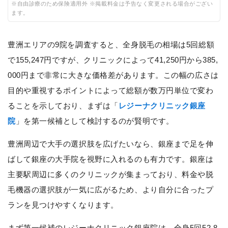
※自由診療のため保険適用外 ※掲載料金は予告なく変更される場合がござい
ます。
豊洲エリアの9院を調査すると、全身脱毛の相場は5回総額
で155,247円ですが、クリニックによって41,250円から385,
000円まで非常に大きな価格差があります。この幅の広さは
目的や重視するポイントによって総額が数万円単位で変わ
ることを示しており、まずは「
レジーナクリニック銀座
院
」を第一候補として検討するのが賢明です。
豊洲周辺で大手の選択肢を広げたいなら、銀座まで足を伸
ばして銀座の大手院を視野に入れるのも有力です。銀座は
主要駅周辺に多くのクリニックが集まっており、料金や脱
毛機器の選択肢が一気に広がるため、より自分に合ったプ
ランを見つけやすくなります。
まず第一候補のレジーナクリニック銀座院は、全身5回52,8