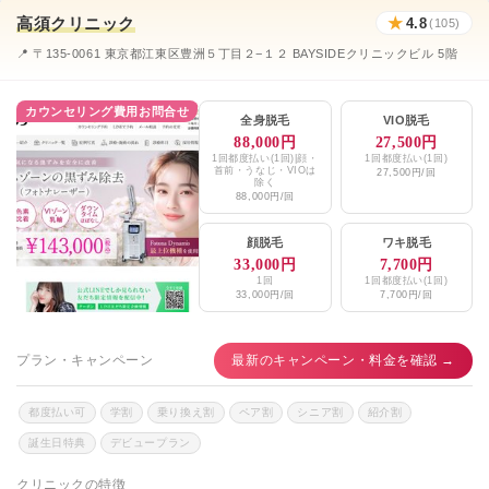
高須クリニック
★
4.8
(105)
📍 〒135-0061 東京都江東区豊洲５丁目２−１２ BAYSIDEクリニックビル 5階
カウンセリング費用お問合せ
全身脱毛
VIO脱毛
88,000円
27,500円
1回都度払い(1回)|顔・
1回都度払い(1回)
首前・うなじ・VIOは
27,500円/回
除く
88,000円/回
顔脱毛
ワキ脱毛
33,000円
7,700円
1回
1回都度払い(1回)
33,000円/回
7,700円/回
プラン・キャンペーン
最新のキャンペーン・料金を確認 →
都度払い可
学割
乗り換え割
ペア割
シニア割
紹介割
誕生日特典
デビュープラン
クリニックの特徴