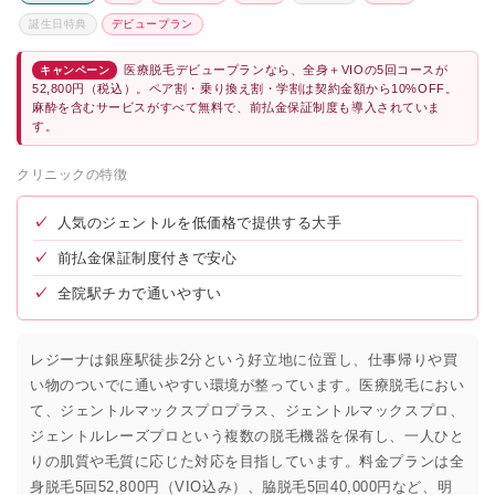
誕生日特典
デビュープラン
医療脱毛デビュープランなら、全身＋VIOの5回コースが
キャンペーン
52,800円（税込）。ペア割・乗り換え割・学割は契約金額から10%OFF。
麻酔を含むサービスがすべて無料で、前払金保証制度も導入されていま
す。
クリニックの特徴
✓
人気のジェントルを低価格で提供する大手
✓
前払金保証制度付きで安心
✓
全院駅チカで通いやすい
レジーナは銀座駅徒歩2分という好立地に位置し、仕事帰りや買
い物のついでに通いやすい環境が整っています。医療脱毛におい
て、ジェントルマックスプロプラス、ジェントルマックスプロ、
ジェントルレーズプロという複数の脱毛機器を保有し、一人ひと
りの肌質や毛質に応じた対応を目指しています。料金プランは全
身脱毛5回52,800円（VIO込み）、脇脱毛5回40,000円など、明