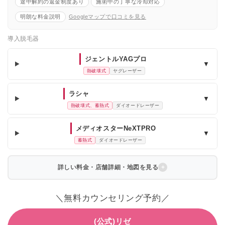
途中解約の返金制度あり
施術中の丁寧な冷却対応
明朗な料金説明
Googleマップで口コミを見る
導入脱毛器
ジェントルYAGプロ
▼
熱破壊式
ヤグレーザー
ラシャ
▼
熱破壊式、蓄熱式
ダイオードレーザー
メディオスターNeXTPRO
▼
蓄熱式
ダイオードレーザー
詳しい料金・店舗詳細・地図を見る
＼無料カウンセリング予約／
(公式)リゼ