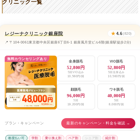
クリニック一覧
豊洲イーウェルクリニック
★4.9 (9件)
豊洲パークシティ皮膚科
★3.3 (70件)
レジーナクリニック銀座院
★
4.6
有明みんなクリニック有明ガーデン院
(820)
★3.2 (198件)
📍 〒104-0061東京都中央区銀座6丁目6-1 銀座風月堂ビル6階(銀座駅徒歩2分)
エミナルクリニックメンズ銀座院
★3.9 / 5（121件）
レジーナクリニックオム銀座院、上野院
★4.6 / 5（820件）
無料カウンセリングあり
全身脱毛
VIO脱毛
52,800円
52,800円
湘南美容クリニック銀座院、銀座一丁目院、
5回VIO込み
5回全身込み
★4.7 / 5（898件）
Regno銀座院、新橋銀座口院
10,560円/回
10,560円/回
メンズリゼ銀座
★4.1 / 5（92件）
顔脱毛
ワキ脱毛
96,000円
40,000円
ゴリラクリニック銀座院
★3.2 / 5（81件）
5回
5回
19,200円/回
8,000円/回
プラン・キャンペーン
最新のキャンペーン・料金を確認 →
都度払い可
学割
乗り換え割
ペア割
シニア割
紹介割