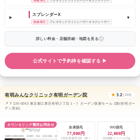
熱破壊式
アレキサンドライトレーザー＆ヤグレーザー
スプレンダーX
▼
熱破壊式
アレキサンドライトレーザー＆ヤグレーザー
詳しい料金・店舗詳細・地図を見る
公式サイトで予約枠を確認する ▶
有明みんなクリニック有明ガーデン院
★
3.2
(198)
📍 〒135-0063 東京都江東区有明２丁目１−７ ガーデン医療モール 1階(有明ガー
デン直結)
カウンセリング費用お問合せ
全身脱毛
VIO脱毛
77,000円
22,000円
1回全身脱毛1回（体＋
1回麻酔クリーム10g