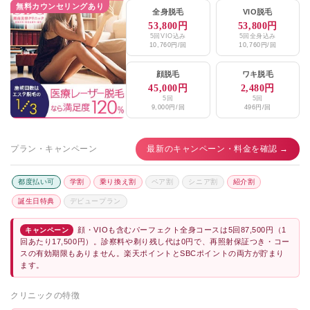
無料カウンセリングあり
全身脱毛
VIO脱毛
53,800円
53,800円
5回VIO込み
5回全身込み
10,760円/回
10,760円/回
顔脱毛
ワキ脱毛
45,000円
2,480円
5回
5回
9,000円/回
496円/回
プラン・キャンペーン
最新のキャンペーン・料金を確認 →
都度払い可
学割
乗り換え割
ペア割
シニア割
紹介割
誕生日特典
デビュープラン
顔・VIOも含むパーフェクト全身コースは5回87,500円（1
キャンペーン
回あたり17,500円）。診察料や剃り残し代は0円で、再照射保証つき・コー
スの有効期限もありません。楽天ポイントとSBCポイントの両方が貯まり
ます。
クリニックの特徴