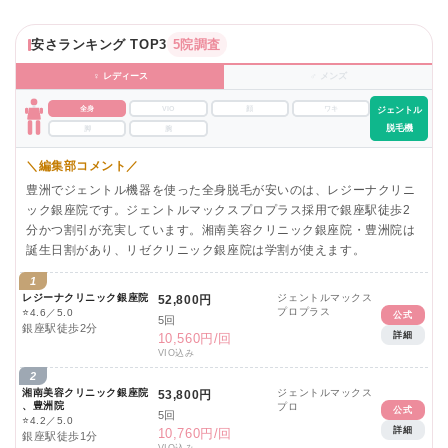
安さランキング TOP3
5院調査
♀ レディース
♂ メンズ
全身
VIO
顔
ワキ
ジェントル
脱毛機
脚
腕
＼編集部コメント／
豊洲でジェントル機器を使った全身脱毛が安いのは、レジーナクリニ
ック銀座院です。ジェントルマックスプロプラス採用で銀座駅徒歩2
分かつ割引が充実しています。湘南美容クリニック銀座院・豊洲院は
誕生日割があり、リゼクリニック銀座院は学割が使えます。
1
レジーナクリニック銀座院
ジェントルマックス
52,800円
プロプラス
⭐
4.6／5.0
公式
5回
銀座駅徒歩2分
詳細
10,560円/回
VIO込み
2
湘南美容クリニック銀座院
ジェントルマックス
53,800円
、豊洲院
プロ
公式
5回
⭐
4.2／5.0
詳細
10,760円/回
銀座駅徒歩1分