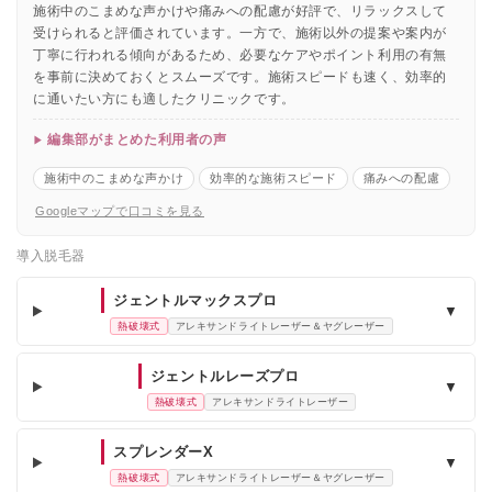
施術中のこまめな声かけや痛みへの配慮が好評で、リラックスして
受けられると評価されています。一方で、施術以外の提案や案内が
丁寧に行われる傾向があるため、必要なケアやポイント利用の有無
を事前に決めておくとスムーズです。施術スピードも速く、効率的
に通いたい方にも適したクリニックです。
編集部がまとめた利用者の声
施術中のこまめな声かけ
効率的な施術スピード
痛みへの配慮
Googleマップで口コミを見る
導入脱毛器
ジェントルマックスプロ
▼
熱破壊式
アレキサンドライトレーザー＆ヤグレーザー
ジェントルレーズプロ
▼
熱破壊式
アレキサンドライトレーザー
スプレンダーX
▼
熱破壊式
アレキサンドライトレーザー＆ヤグレーザー