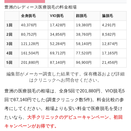
豊洲のレディース医療脱毛の料金相場
全身脱毛
VIO脱毛
顔脱毛
脇脱毛
1回
40,376円
17,428円
19,380円
4,291円
2回
80,752円
34,856円
38,760円
8,582円
3回
121,128円
52,284円
58,140円
12,874円
4回
161,504円
69,712円
77,520円
17,165円
5回
201,880円
87,140円
96,900円
21,456円
編集部がメーカー調査した結果です。保有機器および詳細
はクリニックへお問合せください。
豊洲の医療脱毛の相場は、全身5回で201,880円、VIO脱毛5
回で87,140円でした(調査クリニック数5件)。料金比較の参
考にしてください。相場よりも安い料金で医療脱毛を受け
たいなら、
大手クリニックのデビューキャンペーン、初回
キャンペーンがお得です。