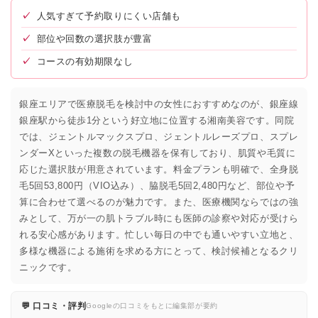
✓
人気すぎて予約取りにくい店舗も
✓
部位や回数の選択肢が豊富
✓
コースの有効期限なし
銀座エリアで医療脱毛を検討中の女性におすすめなのが、銀座線
銀座駅から徒歩1分という好立地に位置する湘南美容です。同院
では、ジェントルマックスプロ、ジェントルレーズプロ、スプレ
ンダーXといった複数の脱毛機器を保有しており、肌質や毛質に
応じた選択肢が用意されています。料金プランも明確で、全身脱
毛5回53,800円（VIO込み）、脇脱毛5回2,480円など、部位や予
算に合わせて選べるのが魅力です。また、医療機関ならではの強
みとして、万が一の肌トラブル時にも医師の診察や対応が受けら
れる安心感があります。忙しい毎日の中でも通いやすい立地と、
多様な機器による施術を求める方にとって、検討候補となるクリ
ニックです。
💬 口コミ・評判
Googleの口コミをもとに編集部が要約