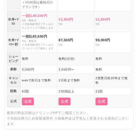
＋VIO6回は蓄熱式の
プランです）
一括払49,500円
全身+V
53,800円
52,800円
6回・蓄熱式
IO
※全身熱破壊式プランはカ
5回
5回
ウンセリングで案内します
一括払93,500円
全身+V
87,500円
99,000円
6回・蓄熱式
IO+顔
※全身熱破壊式プランはカ
5回
5回
ウンセリングで案内します
シェー
無料
無料(10分)
無料
ビング
麻酔
3,000円
2,000円〜
無料
キャン
2営業日前20時まで無
webで前日まで無料
2日前まで無料
セル
料
院数
63院
150院以上
21院
公式
公式
公式
公式
最新の料金詳細はクリニックHPでご確認ください。
※自由診療のため保険適用外 ※掲載料金は予告なく変更される場合がござい
ます。