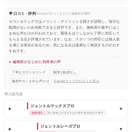
💬 口コミ・評判
Googleの口コミをもとに編集部が要約
カウンセリングではメリット・デメリットを隠さず説明し、強引な
勧誘がないため信頼できると好評です。また、施術前や最中にはこ
まめな声かけが行われており、緊張をほぐしながら丁寧に対応して
もらえる点が評価されています。なお、スタッフの対応には個人差
を感じる場合があるため、気になる点は遠慮なく相談するのがおす
すめです。
編集部がまとめた利用者の声
丁寧なカウンセリング
無理な勧誘なし
施術中のこまめな声かけ
Googleマップで口コミを見る
導入脱毛器
ジェントルマックスプロ
▼
熱破壊式
アレキサンドライトレーザー＆ヤグレーザー
ジェントルレーズプロ
▼