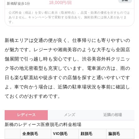
詳細
18,000円/回
新橋駅徒歩1分
公式料金（税込）を安い順に表示（取材時点）。品質・効果の優劣を示すものでは
ありません。キャンペーン等で変動する場合あり。施術効果には個人差がありま
す。
新橋エリアは交通の便が良く、仕事帰りにも寄りやすいの
が魅力です。レジーナや湘南美容のような大手なら全国店
舗展開で引っ越し時も安心ですし、渋谷美容外科クリニッ
ク等の地元密着型も充実しています。電車派の方は、雨の
日も楽な駅直結や徒歩すぐの店舗を探すと通いやすいです
よ。車で向かう場合は、近隣の駐車場状況を事前に確認し
ておくのがおすすめです。
レディース
メンズ
近隣の相場
新橋のレディース医療脱毛の料金相場
全身脱毛
VIO脱毛
顔脱毛
脇脱毛