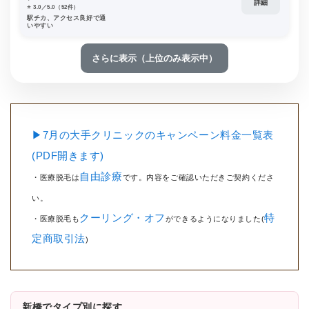
詳細
⭐️ 3.0／5.0（52件）
駅チカ、アクセス良好で通
いやすい
さらに表示（上位のみ表示中）
▶7月の大手クリニックのキャンペーン料金一覧表
(PDF開きます)
自由診療
・医療脱毛は
です。内容をご確認いただきご契約くださ
い。
クーリング・オフ
特
・医療脱毛も
ができるようになりました(
定商取引法
)
新橋でタイプ別に探す