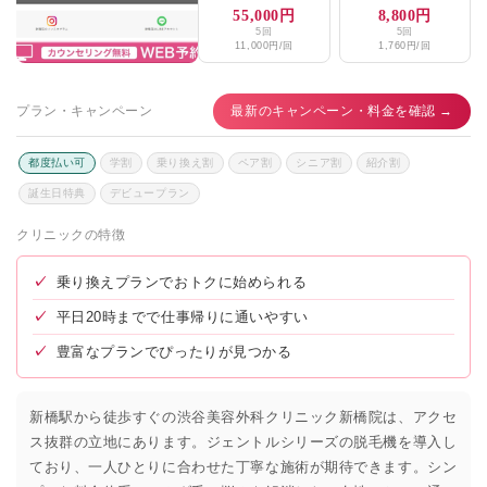
55,000円
8,800円
5回
5回
11,000円/回
1,760円/回
プラン・キャンペーン
最新のキャンペーン・料金を確認 →
都度払い可
学割
乗り換え割
ペア割
シニア割
紹介割
誕生日特典
デビュープラン
クリニックの特徴
✓
乗り換えプランでおトクに始められる
✓
平日20時までで仕事帰りに通いやすい
✓
豊富なプランでぴったりが見つかる
新橋駅から徒歩すぐの渋谷美容外科クリニック新橋院は、アクセ
ス抜群の立地にあります。ジェントルシリーズの脱毛機を導入し
ており、一人ひとりに合わせた丁寧な施術が期待できます。シン