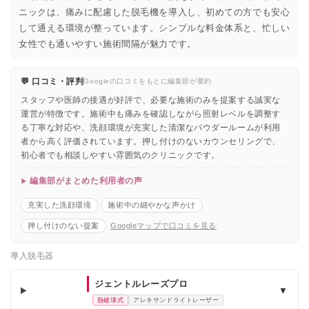
ニックは、痛みに配慮した脱毛機を導入し、初めての方でも安心
して通える環境が整っています。シンプルな料金体系と、忙しい
女性でも通いやすい施術間隔が魅力です。
💬 口コミ・評判
Googleの口コミをもとに編集部が要約
スタッフや医師の接遇が好評で、必要な施術のみを提案する誠実な
運営が特徴です。施術中も痛みを確認しながら照射レベルを調整す
る丁寧な対応や、洗顔環境が充実した清潔なパウダールームが利用
者から高く評価されています。押し付けのないカウンセリングで、
初心者でも相談しやすい雰囲気のクリニックです。
編集部がまとめた利用者の声
充実した洗顔環境
施術中の細やかな声かけ
押し付けのない提案
Googleマップで口コミを見る
導入脱毛器
ジェントルレーズプロ
▼
熱破壊式
アレキサンドライトレーザー