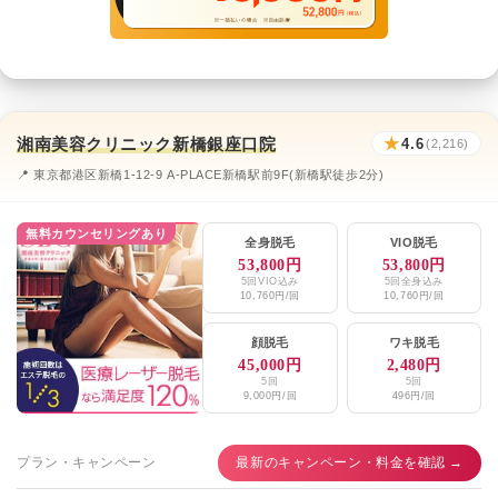
湘南美容クリニック新橋銀座口院
★
4.6
(2,216)
📍 東京都港区新橋1-12-9 A-PLACE新橋駅前9F(新橋駅徒歩2分)
無料カウンセリングあり
全身脱毛
VIO脱毛
53,800円
53,800円
5回VIO込み
5回全身込み
10,760円/回
10,760円/回
顔脱毛
ワキ脱毛
45,000円
2,480円
5回
5回
9,000円/回
496円/回
プラン・キャンペーン
最新のキャンペーン・料金を確認 →