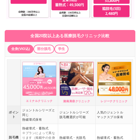
全国20院以上ある医療脱毛クリニック比較
全身(VIO込)
部分脱毛
学生
エミナルクリニック
湘南美容クリニック
レジーナクリニック
ジェントルシリーズと
ポイン
ジェントルシリーズ
人気のジェントル
同じ
ト
脱毛機選択が可能
マックスプロ保有
熱破壊式保有
熱破壊式・蓄熱式
※プランによって異な
脱毛機
ります（掲載中の全身
熱破壊式・光脱毛
熱破壊式・蓄熱式