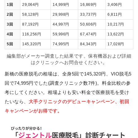
1回
29,064円
14,999円
16,869円
3,406円
2回
58,128円
29,998円
33,737円
6,811円
3回
87,192円
44,997円
50,606円
10,217円
4回
116,256円
59,996円
67,474円
13,622円
5回
145,320円
74,995円
84,343円
17,028円
編集部がメーカー調査した結果です。保有機器および詳細
はクリニックへお問合せください。
新橋の医療脱毛の相場は、全身5回で145,320円、VIO脱毛5
回で74,995円でした(調査クリニック数7件)。料金比較の参
考にしてください。相場よりも安い料金で医療脱毛を受け
たいなら、
大手クリニックのデビューキャンペーン、初回
キャンペーンがお得です。