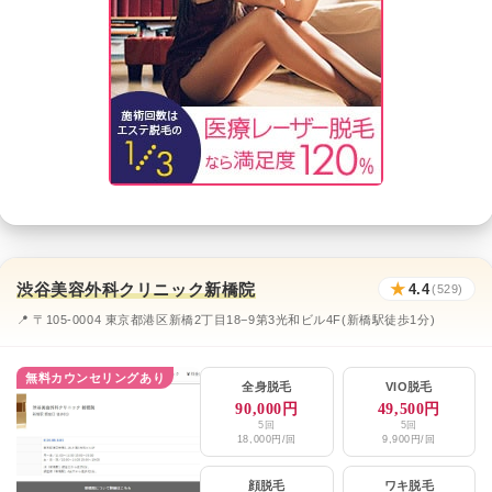
渋谷美容外科クリニック新橋院
★
4.4
(529)
📍 〒105-0004 東京都港区新橋2丁目18−9第3光和ビル4F(新橋駅徒歩1分)
無料カウンセリングあり
全身脱毛
VIO脱毛
90,000円
49,500円
5回
5回
18,000円/回
9,900円/回
顔脱毛
ワキ脱毛