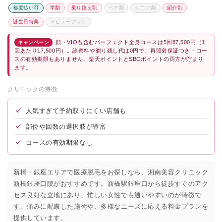
都度払い可
学割
乗り換え割
ペア割
シニア割
紹介割
誕生日特典
デビュープラン
顔・VIOも含むパーフェクト全身コースは5回87,500円（1
キャンペーン
回あたり17,500円）。診察料や剃り残し代は0円で、再照射保証つき・コー
スの有効期限もありません。楽天ポイントとSBCポイントの両方が貯まり
ます。
クリニックの特徴
✓
人気すぎて予約取りにくい店舗も
✓
部位や回数の選択肢が豊富
✓
コースの有効期限なし
新橋・銀座エリアで医療脱毛をお探しなら、湘南美容クリニック
新橋銀座口院がおすすめです。新橋駅銀座口から徒歩すぐのアク
セス良好な立地にあり、忙しい女性でも通いやすいのが特徴で
す。痛みに配慮した施術や、多様なニーズに応える料金プランを
提供しています。