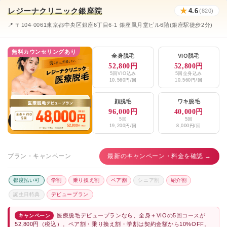
レジーナクリニック銀座院
★
4.6
新橋駅前眼科皮膚科
(820)
★4.7 / 5（71件）
📍 〒104-0061東京都中央区銀座6丁目6-1 銀座風月堂ビル6階(銀座駅徒歩2分)
医療法人社団 ワンデー新橋美容クリニック
★3.0 / 5（52件）
新橋汐留 小林クリニック
★4.4 / 5（20件）
無料カウンセリングあり
全身脱毛
VIO脱毛
52,800円
52,800円
エミナルクリニックメンズ銀座院
★3.9 / 5（121件）
5回VIO込み
5回全身込み
10,560円/回
10,560円/回
レジーナクリニックオム銀座院
★4.6 / 5（820件）
顔脱毛
ワキ脱毛
湘南美容クリニック新橋銀座口院
★4.6 / 5（2,216件）
96,000円
40,000円
5回
5回
19,200円/回
8,000円/回
メンズリゼ銀座
★4.1 / 5（92件）
メンズブランクリニック銀座院
★4.5 / 5（393件）
プラン・キャンペーン
最新のキャンペーン・料金を確認 →
新橋銀座スウィフトクリニック
★4.6 / 5（52件）
都度払い可
学割
乗り換え割
ペア割
シニア割
紹介割
アテナクリニック
★3.3 / 5（19件）
誕生日特典
デビュープラン
アーツ銀座クリニック
★5.0 / 5（1件）
医療脱毛デビュープランなら、全身＋VIOの5回コースが
キャンペーン
52,800円（税込）。ペア割・乗り換え割・学割は契約金額から10%OFF。