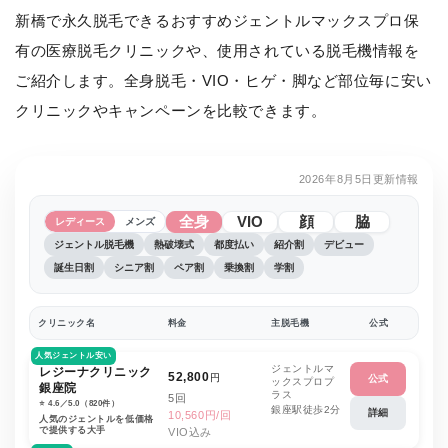
新橋で永久脱毛できるおすすめジェントルマックスプロ保
有の医療脱毛クリニックや、使用されている脱毛機情報を
ご紹介します。全身脱毛・VIO・ヒゲ・脚など部位毎に安い
クリニックやキャンペーンを比較できます。
2026年8月5日更新情報
全身
VIO
顔
脇
レディース
メンズ
ジェントル脱毛機
熱破壊式
都度払い
紹介割
デビュー
誕生日割
シニア割
ペア割
乗換割
学割
クリニック名
料金
主脱毛機
公式
人気ジェントル安い
ジェントルマ
レジーナクリニック
52,800
円
公式
ックスプロプ
銀座院
ラス
5回
⭐️ 4.6／5.0（820件）
銀座駅徒歩2分
詳細
10,560円/回
人気のジェントルを低価格
で提供する大手
VIO込み