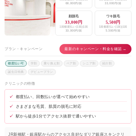
68,000円/回
33,000円/回
顔脱毛
ワキ脱毛
33,000円
5,500円
1回都度払い(1回)|1回
1回都度払い(1回)|1回
33,000円/回
5,500円/回
プラン・キャンペーン
最新のキャンペーン・料金を確認 →
都度払い可
学割
乗り換え割
ペア割
シニア割
紹介割
誕生日特典
デビュープラン
クリニックの特徴
✓
都度払い、回数払いが選べて始めやすい
✓
さまざまな毛質、肌質の脱毛に対応
✓
駅から徒歩1分でアクセス抜群で通いやすい
JR新橋駅・銀座駅からのアクセス良好なダリア銀座スキンクリ