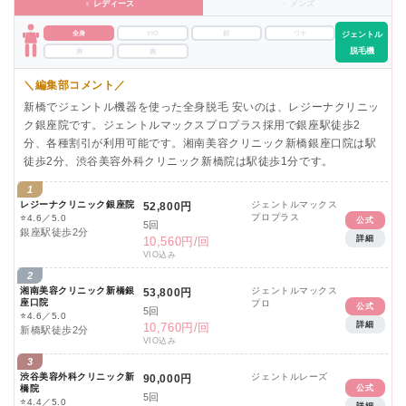
♀ レディース
♂ メンズ
全身
VIO
顔
ワキ
ジェントル
脱毛機
脚
腕
＼編集部コメント／
新橋でジェントル機器を使った全身脱毛 安いのは、レジーナクリニッ
ク銀座院です。ジェントルマックスプロプラス採用で銀座駅徒歩2
分、各種割引が利用可能です。湘南美容クリニック新橋銀座口院は駅
徒歩2分、渋谷美容外科クリニック新橋院は駅徒歩1分です。
1
レジーナクリニック銀座院
ジェントルマックス
52,800円
プロプラス
⭐
4.6／5.0
公式
5回
銀座駅徒歩2分
詳細
10,560円/回
VIO込み
2
湘南美容クリニック新橋銀
ジェントルマックス
53,800円
座口院
プロ
公式
5回
⭐
4.6／5.0
詳細
10,760円/回
新橋駅徒歩2分
VIO込み
3
渋谷美容外科クリニック新
ジェントルレーズ
90,000円
橋院
公式
5回
⭐
4.4／5.0