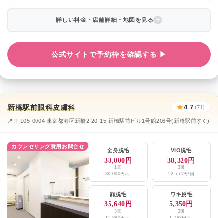
詳しい料金・店舗詳細・地図を見る
公式サイトで予約枠を確認する ▶
新橋駅前眼科皮膚科
★
4.7
(71)
📍 〒105-0004 東京都港区新橋2-20-15 新橋駅前ビル1号館206号(新橋駅前すぐ)
カウンセリング費用お問合せ
全身脱毛
VIO脱毛
38,000円
38,320円
1回
3回
38,000円/回
12,773円/回
顔脱毛
ワキ脱毛
35,640円
5,350円
3回
3回
11,880円/回
1,783円/回