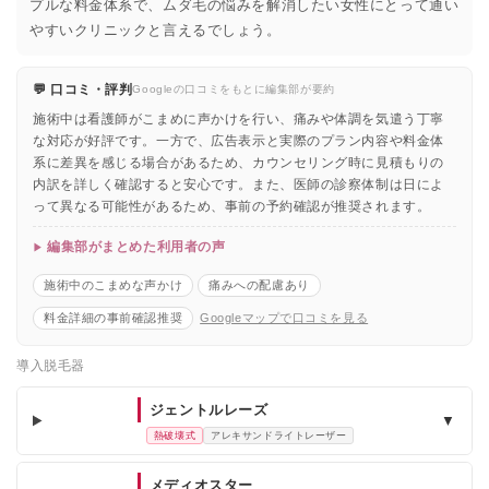
プルな料金体系で、ムダ毛の悩みを解消したい女性にとって通い
やすいクリニックと言えるでしょう。
💬 口コミ・評判
Googleの口コミをもとに編集部が要約
施術中は看護師がこまめに声かけを行い、痛みや体調を気遣う丁寧
な対応が好評です。一方で、広告表示と実際のプラン内容や料金体
系に差異を感じる場合があるため、カウンセリング時に見積もりの
内訳を詳しく確認すると安心です。また、医師の診察体制は日によ
って異なる可能性があるため、事前の予約確認が推奨されます。
編集部がまとめた利用者の声
施術中のこまめな声かけ
痛みへの配慮あり
料金詳細の事前確認推奨
Googleマップで口コミを見る
導入脱毛器
ジェントルレーズ
▼
熱破壊式
アレキサンドライトレーザー
メディオスター