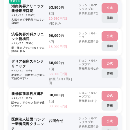
主要大手
ジェントルマ
湘南美容クリニック
53,800
円
公式
ックスプロ
新橋銀座口院
新橋駅徒歩2分
5回
⭐️ 4.6／5.0（2,216件）
詳細
10,760円/回
人気すぎて予約取りにくい
店舗も
VIO込み
ジェントルレ
渋谷美容外科クリニ
90,000
円
公式
ーズ
ック新橋院
新橋駅徒歩1分
5回
⭐️ 4.4／5.0（529件）
詳細
18,000円/回
乗り換えプランでおトクに
始められる
ジェントルレ
ダリア銀座スキンク
68,000
円
公式
ーズプロ
リニック
新橋駅徒歩1分
1回
⭐️ 4.7／5.0（93件）
詳細
68,000円/回
都度払い、回数払いが選べ
て始めやすい
都度払い(1回) | 1
回
ジェントルレ
新橋駅前眼科皮膚科
38,000
円
公式
ーズプロ
⭐️ 4.7／5.0（71件）
新橋駅前すぐ
1回
駅チカ、アクセス良好で通
詳細
いやすい
38,000円/回
ジェントルマ
医療法人社団 ワンデ
お問合せ
公式
ックスプロ
ー新橋美容クリニッ
新橋駅徒歩1分
ク