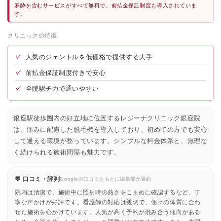
ロナロナクリニック
★4.6 / 5（57件）
麻酔を含むサービスがすべて無料で、前払金保証制度も導入されていま
す。
渋谷美容外科クリニック新橋院
★4.4 / 5（529件）
クリニックの特徴
新橋美容クリニック
★3.0 / 5（52件）
✓
人気のジェントルを低価格で提供する大手
YGメディカルクリニック新橋院
★4.3 / 5（46件）
✓
前払金保証制度付きで安心
✓
全院駅チカで通いやすい
銀座駅徒歩圏内の好立地に位置するレジーナクリニック銀座院
は、痛みに配慮した脱毛機を導入しており、初めての方でも安心
して通える環境が整っています。シンプルな料金体系と、無理な
く続けられる施術間隔も魅力です。
💬 口コミ・評判
Googleの口コミをもとに編集部が要約
院内は清潔で、施術中に照射時の熱さをこまめに確認するなど、丁
寧な声かけが好評です。看護師の対応は親切で、個々の体質に合わ
せた施術を心がけています。人気が高く予約が混み合う傾向がある