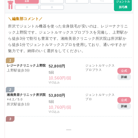
全身
VIO
顔
ワキ
ジェントル
脱毛機
脚
腕
＼編集部コメント／
所沢でジェントル機器を使った全身脱毛が安いのは、レジーナクリニ
ック上野院です。ジェントルマックスプロプラスを完備し、上野駅か
ら徒歩3分で割引も豊富です。湘南美容クリニック所沢院は所沢駅か
ら徒歩1分でジェントルマックスプロを使用しており、通いやすさが
魅力です。納得のいく選択をしてください。
1
レジーナクリニック上野院
ジェントルマックス
52,800円
プロプラス
上野駅徒歩3分
公式
5回
詳細
10,560円/回
VIO込み
2
湘南美容クリニック所沢院
ジェントルマックス
53,800円
プロ
⭐
4.2／5.0
公式
5回
所沢駅徒歩1分
詳細
10,760円/回
VIO込み
3
ー