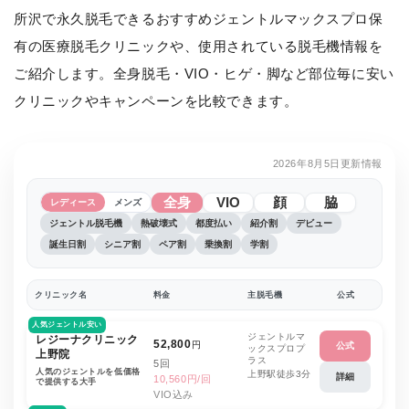
所沢で永久脱毛できるおすすめジェントルマックスプロ保
有の医療脱毛クリニックや、使用されている脱毛機情報を
ご紹介します。全身脱毛・VIO・ヒゲ・脚など部位毎に安い
クリニックやキャンペーンを比較できます。
2026年8月5日更新情報
全身
VIO
顔
脇
レディース
メンズ
ジェントル脱毛機
熱破壊式
都度払い
紹介割
デビュー
誕生日割
シニア割
ペア割
乗換割
学割
クリニック名
料金
主脱毛機
公式
人気ジェントル安い
ジェントルマ
レジーナクリニック
52,800
円
公式
ックスプロプ
上野院
ラス
5回
人気のジェントルを低価格
上野駅徒歩3分
詳細
10,560円/回
で提供する大手
VIO込み