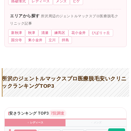
熱破壊式
レディース
メンズ
ヒゲ
エリアから探す
所沢周辺のジェントルマックスプロ医療脱毛ク
リニック記事
新秋津
秋津
清瀬
練馬区
花小金井
ひばりヶ丘
国分寺
東小金井
立川
拝島
所沢のジェントルマックスプロ医療脱毛安いクリニ
ックランキングTOP3
安さランキング TOP3
7院調査
♀ レディース
♂ メンズ