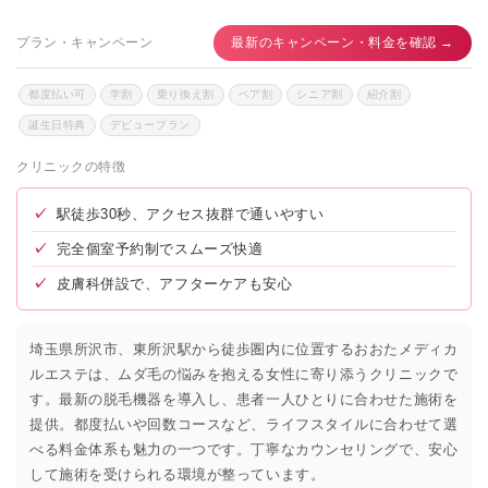
プラン・キャンペーン
最新のキャンペーン・料金を確認 →
都度払い可
学割
乗り換え割
ペア割
シニア割
紹介割
誕生日特典
デビュープラン
クリニックの特徴
✓
駅徒歩30秒、アクセス抜群で通いやすい
✓
完全個室予約制でスムーズ快適
✓
皮膚科併設で、アフターケアも安心
埼玉県所沢市、東所沢駅から徒歩圏内に位置するおおたメディカ
ルエステは、ムダ毛の悩みを抱える女性に寄り添うクリニックで
す。最新の脱毛機器を導入し、患者一人ひとりに合わせた施術を
提供。都度払いや回数コースなど、ライフスタイルに合わせて選
べる料金体系も魅力の一つです。丁寧なカウンセリングで、安心
して施術を受けられる環境が整っています。