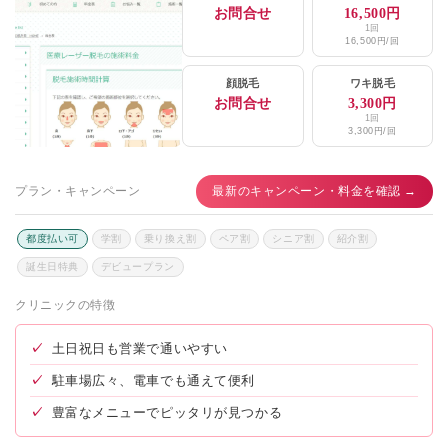
お問合せ
16,500円
1回
16,500円/回
顔脱毛
ワキ脱毛
お問合せ
3,300円
1回
3,300円/回
プラン・キャンペーン
最新のキャンペーン・料金を確認 →
都度払い可
学割
乗り換え割
ペア割
シニア割
紹介割
誕生日特典
デビュープラン
クリニックの特徴
✓
土日祝日も営業で通いやすい
✓
駐車場広々、電車でも通えて便利
✓
豊富なメニューでピッタリが見つかる