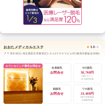
おおたメディカルエステ
★
3.0
(3)
📍 〒359-0021 埼玉県所沢市東所沢1−3−11ウチヤマビル3F(東所沢駅徒歩30秒)
カウンセリング費用お問合せ
全身脱毛
VIO脱毛
お問合せ
38,760円
3回Vライン
12,920円/回
顔脱毛
ワキ脱毛
お問合せ
24,480円
5回2年間有効
4,896円/回