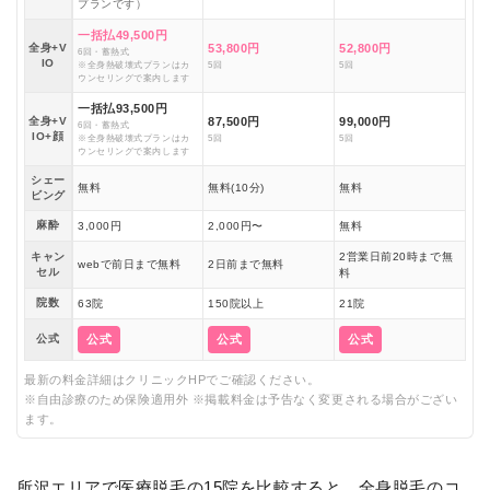
プランです）
一括払49,500円
全身+V
53,800円
52,800円
6回・蓄熱式
IO
※全身熱破壊式プランはカ
5回
5回
ウンセリングで案内します
一括払93,500円
全身+V
87,500円
99,000円
6回・蓄熱式
IO+顔
※全身熱破壊式プランはカ
5回
5回
ウンセリングで案内します
シェー
無料
無料(10分)
無料
ビング
麻酔
3,000円
2,000円〜
無料
キャン
2営業日前20時まで無
webで前日まで無料
2日前まで無料
セル
料
院数
63院
150院以上
21院
公式
公式
公式
公式
最新の料金詳細はクリニックHPでご確認ください。
※自由診療のため保険適用外 ※掲載料金は予告なく変更される場合がござい
ます。
所沢エリアで医療脱毛の15院を比較すると、全身脱毛のコ