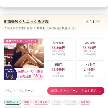
湘南美容クリニック所沢院
★
4.2
(362)
📍 埼玉県所沢市日吉町11-19基和ビル5階(所沢駅徒歩1分)
無料カウンセリングあり
全身脱毛
VIO脱毛
53,800円
53,800円
5回VIO込み
5回全身込み
10,760円/回
10,760円/回
顔脱毛
ワキ脱毛
45,000円
2,480円
5回
5回
9,000円/回
496円/回
プラン・キャンペーン
最新のキャンペーン・料金を確認 →
都度払い可
学割
乗り換え割
ペア割
シニア割
紹介割