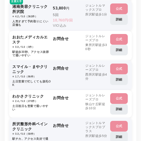
主要大手
ジェントルマ
湘南美容クリニック
53,800
円
公式
ックスプロ
所沢院
所沢駅徒歩1分
5回
⭐️ 4.2／5.0（362件）
詳細
10,760円/回
人気すぎて予約取りにくい
店舗も
VIO込み
ジェントルレ
おおたメディカルエ
お問合せ
公式
ーズプロ
ステ
東所沢駅徒歩3
⭐️ 3.0／5.0（3件）
0秒
詳細
駅徒歩30秒、アクセス抜群
で通いやすい
ジェントルレ
スマイル・まやクリ
お問合せ
公式
ーズプロ
ニック
西所沢駅徒歩4
⭐️ 1.7／5.0（86件）
分
詳細
土日営業で忙しくても脱毛O
K
ジェントルレ
わかさクリニック
お問合せ
公式
ーズプロ
⭐️ 2.4／5.0（270件）
狭山ケ丘駅徒
土日祝日も営業で通いやす
歩10分
詳細
い
ジェントルマ
所沢整形外科ペイン
お問合せ
公式
ックスプロプ
クリニック
ラス
⭐️ 3.3／5.0（58件）
所沢駅徒歩5分
詳細
駅チカ、アクセス良好で通