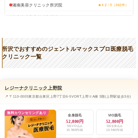
湘南美容クリニック所沢院
★4.2 / 5（362件）
東京中央美容外科立川院
★3.3 / 5（588件）
フレイアクリニック立川院
★4.7 / 5（558件）
おおたメディカルエステ
★3.0 / 5（3件）
所沢でおすすめのジェントルマックスプロ医療脱毛
スマイル・まやクリニック
★1.7 / 5（86件）
クリニック一覧
わかさクリニック
★2.4 / 5（270件）
おうえんポリクリニック
★2.9 / 5（43件）
レジーナクリニック上野院
上新井くろかわクリニック
★3.2 / 5（63件）
📍 〒110-0005東京都台東区上野7丁目6-5VORT上野ⅡA棟 5階(上野駅徒歩3分)
あすみクリニック
★3.2 / 5（74件）
医療法人向来会前田クリニック
★3.6 / 5（39件）
無料カウンセリングあり
全身脱毛
VIO脱毛
52,800円
52,800円
わたなべ皮ふ科クリニック
★3.3 / 5（47件）
5回VIO込み
5回全身込み
10,560円/回
10,560円/回
所沢整形外科ペインクリニック
★3.3 / 5（58件）