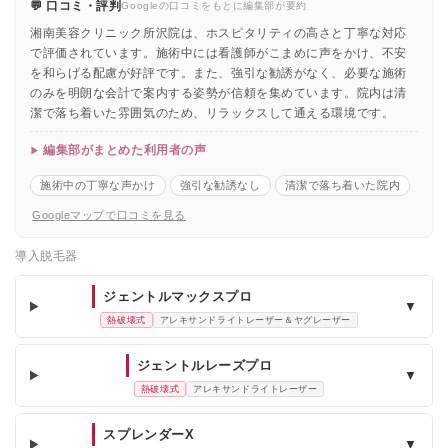
💬 口コミ・評判
Googleの口コミをもとに編集部が要約
湘南美容クリニック所沢院は、ホスピタリティの高さと丁寧な対応
で評価されています。施術中には看護師がこまめに声をかけ、不安
を和らげる配慮が好評です。また、強引な勧誘がなく、必要な施術
のみを明朗な会計で案内する姿勢が信頼を集めています。院内は清
潔で落ち着いた雰囲気のため、リラックスして通える環境です。
編集部がまとめた利用者の声
施術中の丁寧な声かけ
強引な勧誘なし
清潔で落ち着いた院内
Googleマップで口コミを見る
導入脱毛器
ジェントルマックスプロ
▼
熱破壊式
アレキサンドライトレーザー＆ヤグレーザー
ジェントルレーズプロ
▼
熱破壊式
アレキサンドライトレーザー
スプレンダーX
▼