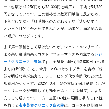
ース総額は41,250円から73,000円と幅広く、平均は54,730
円となっています。この価格差は数万円単位に及ぶため、
予算だけでなく「脱毛機へのこだわり」や「通いやすさ」
といった目的に合わせて選ぶことが、結果的に満足度の高
い選択につながります。
まず第一候補として挙げたいのが、ジェントルシリーズに
よる高い脱毛効果とコストパフォーマンスを両立する
レジ
ーナクリニック上野院
です。全身脱毛5回が52,800円（相場
より約4%安い）と、全身＋VIOのセットプランを含めて総
額が明瞭な点が魅力で、シェービング代や麻酔代などの追
加費用がかからず、2025年9月開始の前払金保証制度（万が
一クリニックが倒産しても残金が返ってくる制度）により
安心して通えます。一方、全国143院を展開し県内にも9院
を構える
湘南美容クリニック所沢院
は、コース有効期限が