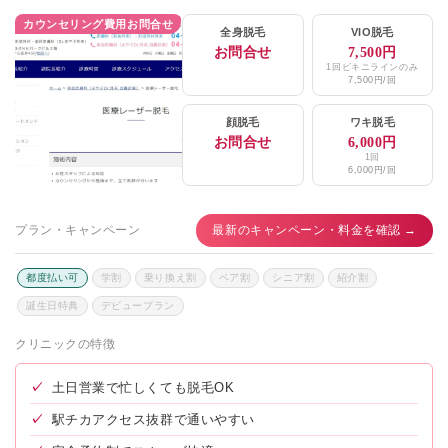
カウンセリング費用お問合せ
全身脱毛
VIO脱毛
お問合せ
7,500円
1回ビキニラインのみ
7,500円/回
顔脱毛
ワキ脱毛
お問合せ
6,000円
1回
6,000円/回
プラン・キャンペーン
最新のキャンペーン・料金を確認 →
都度払い可
学割
乗り換え割
ペア割
シニア割
紹介割
誕生日特典
デビュープラン
クリニックの特徴
✓
土日営業で忙しくても脱毛OK
✓
駅チカアクセス抜群で通いやすい