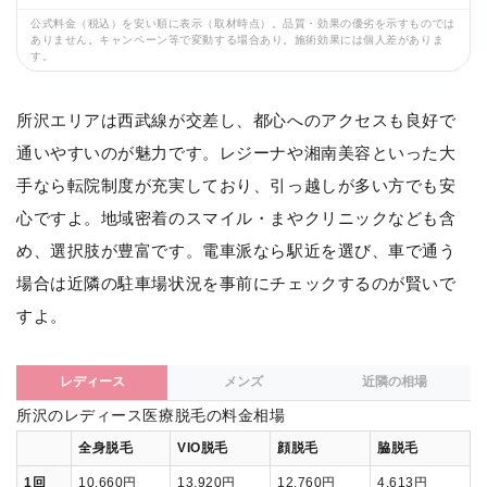
公式料金（税込）を安い順に表示（取材時点）。品質・効果の優劣を示すものでは
ありません。キャンペーン等で変動する場合あり。施術効果には個人差がありま
す。
所沢エリアは西武線が交差し、都心へのアクセスも良好で
通いやすいのが魅力です。レジーナや湘南美容といった大
手なら転院制度が充実しており、引っ越しが多い方でも安
心ですよ。地域密着のスマイル・まやクリニックなども含
め、選択肢が豊富です。電車派なら駅近を選び、車で通う
場合は近隣の駐車場状況を事前にチェックするのが賢いで
すよ。
レディース
メンズ
近隣の相場
所沢のレディース医療脱毛の料金相場
全身脱毛
VIO脱毛
顔脱毛
脇脱毛
1回
10,660円
13,920円
12,760円
4,613円