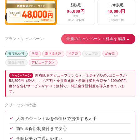
顔脱毛
ワキ脱毛
所沢日吉町皮フ科
★3.8 / 5（16件）
96,000円
40,000円
5回
5回
19,200円/回
8,000円/回
エミナルクリニックメンズ立川院
★3.8 / 5（56件）
湘南美容クリニック所沢院
★4.2 / 5（362件）
プラン・キャンペーン
最新のキャンペーン・料金を確認 →
メンズリゼ立川院
★4.3 / 5（108件）
都度払い可
学割
乗り換え割
ペア割
シニア割
紹介割
ヒカリ歯科クリニック
★4.6 / 5（9件）
誕生日特典
デビュープラン
わかさクリニック
★2.4 / 5（270件）
医療脱毛デビュープランなら、全身＋VIOの5回コースが
キャンペーン
52,800円（税込）。ペア割・乗り換え割・学割は契約金額から10%OFF。
上新井くろかわクリニック
★3.2 / 5（63件）
麻酔を含むサービスがすべて無料で、前払金保証制度も導入されていま
す。
おうえんポリクリニック
★2.9 / 5（43件）
クリニックの特徴
スマイル・まやクリニック
★1.7 / 5（86件）
✓
人気のジェントルを低価格で提供する大手
おおたメディカルエステ
★3.0 / 5（3件）
✓
前払金保証制度付きで安心
岸内科クリニック美容皮膚科
★4.8 / 5（32件）
✓
全院駅チカで通いやすい