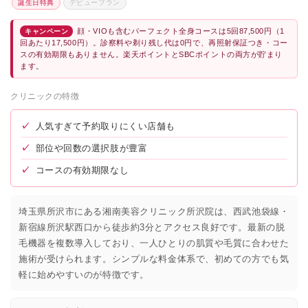
誕生日特典
デビュープラン
顔・VIOも含むパーフェクト全身コースは5回87,500円（1
キャンペーン
回あたり17,500円）。診察料や剃り残し代は0円で、再照射保証つき・コー
スの有効期限もありません。楽天ポイントとSBCポイントの両方が貯まり
ます。
クリニックの特徴
✓
人気すぎて予約取りにくい店舗も
✓
部位や回数の選択肢が豊富
✓
コースの有効期限なし
埼玉県所沢市にある湘南美容クリニック所沢院は、西武池袋線・
新宿線所沢駅西口から徒歩約3分とアクセス良好です。最新の脱
毛機器を複数導入しており、一人ひとりの肌質や毛質に合わせた
施術が受けられます。シンプルな料金体系で、初めての方でも気
軽に始めやすいのが特徴です。