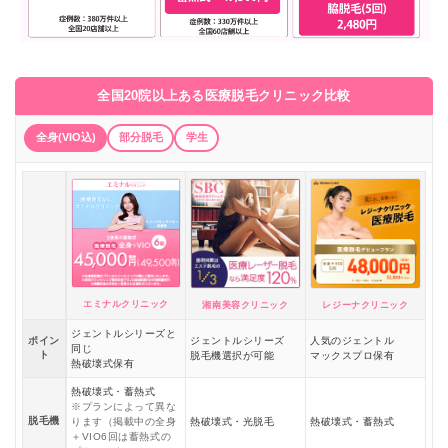
全国20院以上ある医療脱毛クリニック比較
全身(VIO込)
部分脱毛
学生
エミナルクリニック
湘南美容クリニック
レジーナクリニック
ジェントルシリーズと
ポイン
ジェントルシリーズ
人気のジェントル
同じ
ト
脱毛機選択が可能
マックスプロ保有
熱破壊式保有
熱破壊式・蓄熱式
※プランによって異な
脱毛機
ります（掲載中の全身
熱破壊式・光脱毛
熱破壊式・蓄熱式
＋VIO6回は蓄熱式の