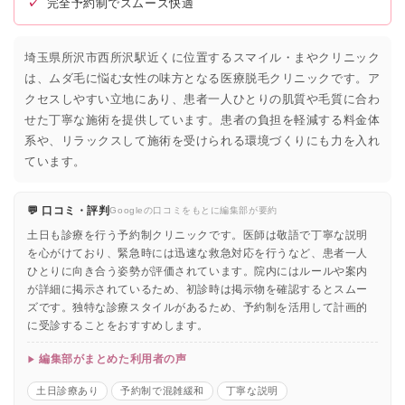
✓
完全予約制でスムーズ快適
埼玉県所沢市西所沢駅近くに位置するスマイル・まやクリニック
は、ムダ毛に悩む女性の味方となる医療脱毛クリニックです。ア
クセスしやすい立地にあり、患者一人ひとりの肌質や毛質に合わ
せた丁寧な施術を提供しています。患者の負担を軽減する料金体
系や、リラックスして施術を受けられる環境づくりにも力を入れ
ています。
💬 口コミ・評判
Googleの口コミをもとに編集部が要約
土日も診療を行う予約制クリニックです。医師は敬語で丁寧な説明
を心がけており、緊急時には迅速な救急対応を行うなど、患者一人
ひとりに向き合う姿勢が評価されています。院内にはルールや案内
が詳細に掲示されているため、初診時は掲示物を確認するとスムー
ズです。独特な診療スタイルがあるため、予約制を活用して計画的
に受診することをおすすめします。
編集部がまとめた利用者の声
土日診療あり
予約制で混雑緩和
丁寧な説明