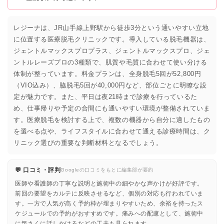
あすみクリニック
★3.2 / 5（74件）
ネオクルー
★5.0 / 5（1件）
レジーナは、JR山手線上野駅から徒歩3分という通いやすい立地
に位置する医療脱毛クリニックです。導入している脱毛機器は、
所沢日吉町皮フ科
★3.8 / 5（16件）
ジェントルマックスプロプラス、ジェントルマックスプロ、ジェ
ントルレーズプロの3種類で、肌質や毛質に合わせて使い分ける
体制が整っています。料金プランは、全身脱毛5回が52,800円
（VIO込み）、脇脱毛5回が40,000円など、部位ごとに明瞭な設
定が魅力です。また、平日は夜21時まで診療を行っているた
め、仕事帰りや予定の合間にも通いやすい環境が整備されていま
す。医療脱毛を検討する上で、複数の機器から自分に適したもの
を選べる点や、ライフスタイルに合わせて通える診療時間は、ク
リニック選びの重要な判断材料となるでしょう。
💬 口コミ・評判
Googleの口コミをもとに編集部が要約
医師や看護師の丁寧な説明と施術中の細やかな声かけが好評です。
前回の要望をカルテに反映させるなど、個別の対応も行われていま
す。一方で人気が高く予約枠が埋まりやすいため、余裕を持ったス
ケジュールでの予約がおすすめです。痛みへの配慮として、施術中
に気さくに話しかけるなどの工夫も見られます。