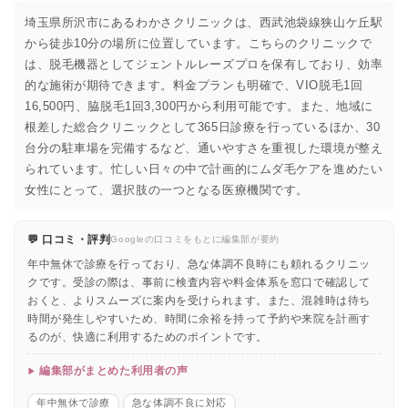
埼玉県所沢市にあるわかさクリニックは、西武池袋線狭山ケ丘駅
から徒歩10分の場所に位置しています。こちらのクリニックで
は、脱毛機器としてジェントルレーズプロを保有しており、効率
的な施術が期待できます。料金プランも明確で、VIO脱毛1回
16,500円、脇脱毛1回3,300円から利用可能です。また、地域に
根差した総合クリニックとして365日診療を行っているほか、30
台分の駐車場を完備するなど、通いやすさを重視した環境が整え
られています。忙しい日々の中で計画的にムダ毛ケアを進めたい
女性にとって、選択肢の一つとなる医療機関です。
💬 口コミ・評判
Googleの口コミをもとに編集部が要約
年中無休で診療を行っており、急な体調不良時にも頼れるクリニッ
クです。受診の際は、事前に検査内容や料金体系を窓口で確認して
おくと、よりスムーズに案内を受けられます。また、混雑時は待ち
時間が発生しやすいため、時間に余裕を持って予約や来院を計画す
るのが、快適に利用するためのポイントです。
編集部がまとめた利用者の声
年中無休で診療
急な体調不良に対応