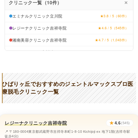
クリニック一覧（10件）
✕
エミナルクリニック立川院
★3.8 / 5（60件）
レジーナクリニック吉祥寺院
★4.6 / 5（545件）
湘南美容クリニック吉祥寺院
★4.7 / 5（1,043件）
リゼクリニック立川院
★4.5 / 5（126件）
桑原皮フ科クリニック
★2.4 (28件)
医療提携サロン リッツ
★4.6 (353件)
ひばりヶ丘でおすすめのジェントルマックスプロ医
エミナルクリニックメンズ立川院
★3.8 / 5（60件）
療脱毛クリニック一覧
レジーナクリニックオム吉祥寺院
★4.6 / 5（544件）
湘南美容クリニック吉祥寺院
★4.7 / 5（1,043件）
レジーナクリニック吉祥寺院
★
4.6
メンズリゼ立川院
(545)
★4.3 / 5（108件）
📍 〒180-0004東京都武蔵野市吉祥寺本町1-8-10 Kichijoji ex 地下1階(吉祥寺駅
徒歩4分)