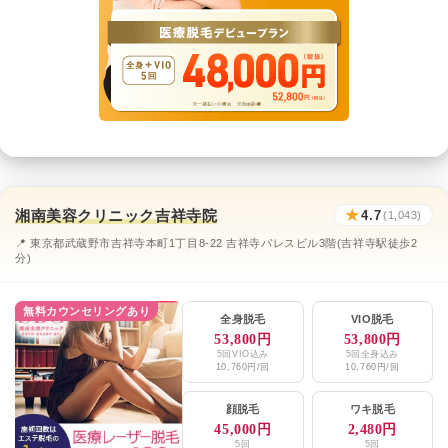
湘南美容クリニック吉祥寺院
★
4.7
(1,043)
📍 東京都武蔵野市吉祥寺本町1丁目8-22 吉祥寺パレスビル3階(吉祥寺駅徒歩2
分)
無料カウンセリングあり
全身脱毛
VIO脱毛
53,800円
53,800円
5回VIO込み
5回全身込み
10,760円/回
10,760円/回
顔脱毛
ワキ脱毛
45,000円
2,480円
5回
5回