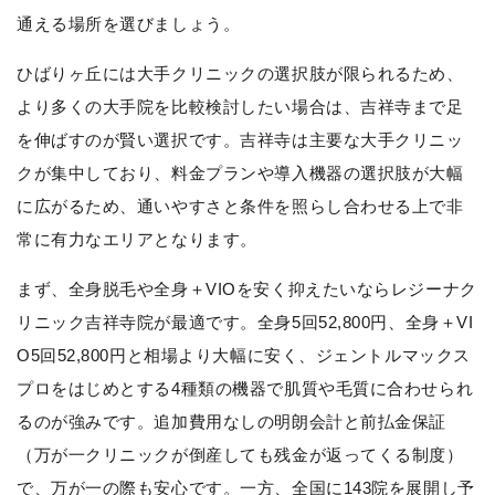
通える場所を選びましょう。
ひばりヶ丘には大手クリニックの選択肢が限られるため、
より多くの大手院を比較検討したい場合は、吉祥寺まで足
を伸ばすのが賢い選択です。吉祥寺は主要な大手クリニッ
クが集中しており、料金プランや導入機器の選択肢が大幅
に広がるため、通いやすさと条件を照らし合わせる上で非
常に有力なエリアとなります。
まず、全身脱毛や全身＋VIOを安く抑えたいならレジーナク
リニック吉祥寺院が最適です。全身5回52,800円、全身＋VI
O5回52,800円と相場より大幅に安く、ジェントルマックス
プロをはじめとする4種類の機器で肌質や毛質に合わせられ
るのが強みです。追加費用なしの明朗会計と前払金保証
（万が一クリニックが倒産しても残金が返ってくる制度）
で、万が一の際も安心です。一方、全国に143院を展開し予