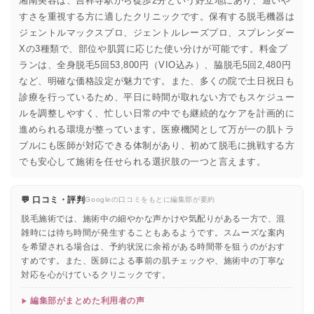
湘南美容は、吉祥寺駅から徒歩2分という好立地にあり、通いや
すさを重視する方に適したクリニックです。保有する脱毛機器は
ジェントルマックスプロ、ジェントルレーズプロ、スプレンダー
Xの3種類で、部位や肌質に応じた使い分けが可能です。料金プ
ランは、全身脱毛5回53,800円（VIO込み）、脇脱毛5回2,480円
など、明確な価格設定が魅力です。また、多くの院で土日祝日も
診療を行っているため、平日に時間が取れない方でもスケジュー
ルを調整しやすく、忙しい日常の中でも継続的なケアを計画的に
進められる環境が整っています。医療機関として万が一の肌トラ
ブルにも医師が対応できる体制があり、初めて脱毛に挑戦する方
でも安心して施術を任せられる選択肢の一つと言えます。
💬 口コミ・評判
Googleの口コミをもとに編集部が要約
脱毛施術では、施術中の細やかな声かけや気配りがある一方で、混
雑時には待ち時間が発生することもあるようです。スムーズな案内
を希望される場合は、予約状況に余裕がある時間帯を狙うのがおす
すめです。また、医師による事前の肌チェックや、施術中の丁寧な
対応を心がけているクリニックです。
編集部がまとめた利用者の声