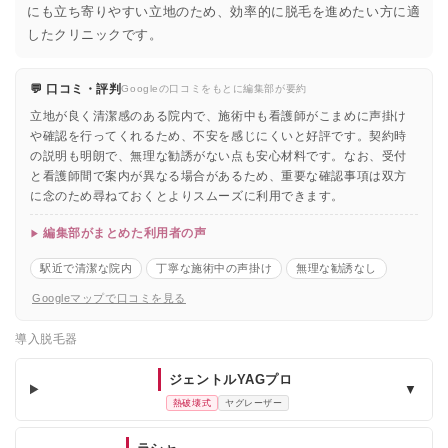
にも立ち寄りやすい立地のため、効率的に脱毛を進めたい方に適
したクリニックです。
💬 口コミ・評判
Googleの口コミをもとに編集部が要約
立地が良く清潔感のある院内で、施術中も看護師がこまめに声掛け
や確認を行ってくれるため、不安を感じにくいと好評です。契約時
の説明も明朗で、無理な勧誘がない点も安心材料です。なお、受付
と看護師間で案内が異なる場合があるため、重要な確認事項は双方
に念のため尋ねておくとよりスムーズに利用できます。
編集部がまとめた利用者の声
駅近で清潔な院内
丁寧な施術中の声掛け
無理な勧誘なし
Googleマップで口コミを見る
導入脱毛器
ジェントルYAGプロ
▼
熱破壊式
ヤグレーザー