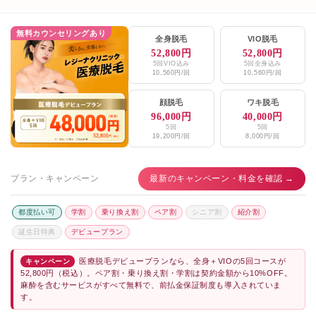
無料カウンセリングあり
全身脱毛
VIO脱毛
52,800円
52,800円
5回VIO込み
5回全身込み
10,560円/回
10,560円/回
顔脱毛
ワキ脱毛
96,000円
40,000円
5回
5回
19,200円/回
8,000円/回
プラン・キャンペーン
最新のキャンペーン・料金を確認 →
都度払い可
学割
乗り換え割
ペア割
シニア割
紹介割
誕生日特典
デビュープラン
医療脱毛デビュープランなら、全身＋VIOの5回コースが
キャンペーン
52,800円（税込）。ペア割・乗り換え割・学割は契約金額から10%OFF。
麻酔を含むサービスがすべて無料で、前払金保証制度も導入されていま
す。