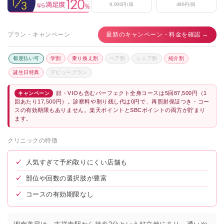
9,000円/回
496円/回
プラン・キャンペーン
最新のキャンペーン・料金を確認 →
都度払い可
学割
乗り換え割
ペア割
シニア割
紹介割
誕生日特典
デビュープラン
顔・VIOも含むパーフェクト全身コースは5回87,500円（1
キャンペーン
回あたり17,500円）。診察料や剃り残し代は0円で、再照射保証つき・コー
スの有効期限もありません。楽天ポイントとSBCポイントの両方が貯まり
ます。
クリニックの特徴
✓
人気すぎて予約取りにくい店舗も
✓
部位や回数の選択肢が豊富
✓
コースの有効期限なし