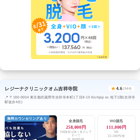
レジーナクリニックオム吉祥寺院
★
4.6
(544)
📍 〒180-0004 東京都武蔵野市吉祥寺本町1丁目8-10 Kichijoji ex 地下1階(吉祥寺
駅徒歩4分)
無料カウンセリングあり
全身脱毛
VIO脱毛
258,000円
111,000円
5回陰部を除く首から下
5回
すべて
22,200円/回
51,600円/回