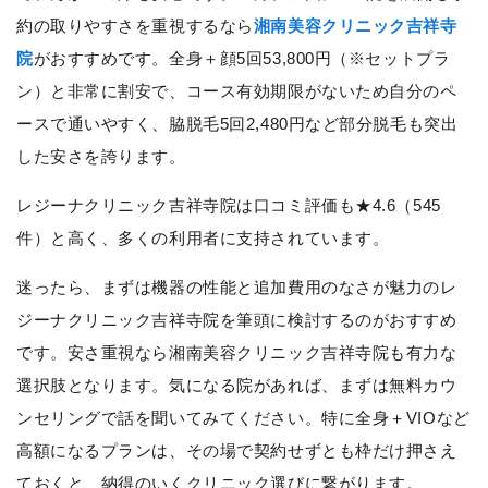
約の取りやすさを重視するなら
湘南美容クリニック吉祥寺
院
がおすすめです。全身＋顔5回53,800円（※セットプラ
ン）と非常に割安で、コース有効期限がないため自分のペ
ースで通いやすく、脇脱毛5回2,480円など部分脱毛も突出
した安さを誇ります。
レジーナクリニック吉祥寺院は口コミ評価も★4.6（545
件）と高く、多くの利用者に支持されています。
迷ったら、まずは機器の性能と追加費用のなさが魅力のレ
ジーナクリニック吉祥寺院を筆頭に検討するのがおすすめ
です。安さ重視なら湘南美容クリニック吉祥寺院も有力な
選択肢となります。気になる院があれば、まずは無料カウ
ンセリングで話を聞いてみてください。特に全身＋VIOなど
高額になるプランは、その場で契約せずとも枠だけ押さえ
ておくと、納得のいくクリニック選びに繋がります。