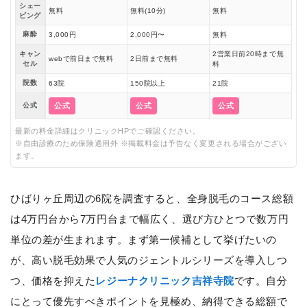
シェー
無料
無料(10分)
無料
ビング
麻酔
3,000円
2,000円〜
無料
キャン
2営業日前20時まで無
webで前日まで無料
2日前まで無料
セル
料
院数
63院
150院以上
21院
公式
公式
公式
公式
最新の料金詳細はクリニックHPでご確認ください。
※自由診療のため保険適用外 ※掲載料金は予告なく変更される場合がござい
ます。
ひばりヶ丘周辺の6院を調査すると、全身脱毛のコース総額
は4万円台から7万円台まで幅広く、選び方ひとつで数万円
単位の差が生まれます。まず第一候補として挙げたいの
が、高い脱毛効果で人気のジェントルシリーズを導入しつ
つ、価格を抑えた
レジーナクリニック吉祥寺院
です。自分
にとって優先すべきポイントを見極め、納得できる総額で