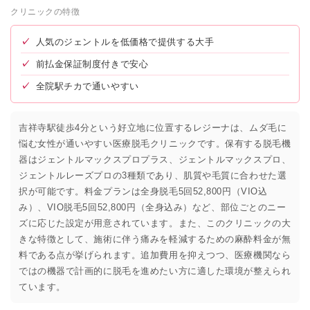
クリニックの特徴
✓
人気のジェントルを低価格で提供する大手
✓
前払金保証制度付きで安心
✓
全院駅チカで通いやすい
吉祥寺駅徒歩4分という好立地に位置するレジーナは、ムダ毛に
悩む女性が通いやすい医療脱毛クリニックです。保有する脱毛機
器はジェントルマックスプロプラス、ジェントルマックスプロ、
ジェントルレーズプロの3種類であり、肌質や毛質に合わせた選
択が可能です。料金プランは全身脱毛5回52,800円（VIO込
み）、VIO脱毛5回52,800円（全身込み）など、部位ごとのニー
ズに応じた設定が用意されています。また、このクリニックの大
きな特徴として、施術に伴う痛みを軽減するための麻酔料金が無
料である点が挙げられます。追加費用を抑えつつ、医療機関なら
ではの機器で計画的に脱毛を進めたい方に適した環境が整えられ
ています。