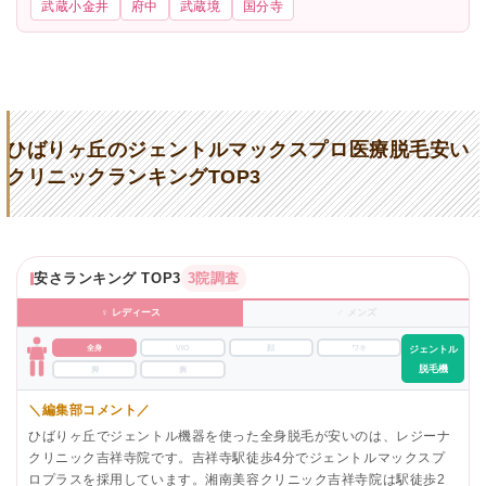
武蔵小金井
府中
武蔵境
国分寺
ひばりヶ丘のジェントルマックスプロ医療脱毛安い
クリニックランキングTOP3
安さランキング TOP3
3院調査
♀ レディース
♂ メンズ
全身
VIO
顔
ワキ
ジェントル
脱毛機
脚
腕
＼編集部コメント／
ひばりヶ丘でジェントル機器を使った全身脱毛が安いのは、レジーナ
クリニック吉祥寺院です。吉祥寺駅徒歩4分でジェントルマックスプ
ロプラスを採用しています。湘南美容クリニック吉祥寺院は駅徒歩2