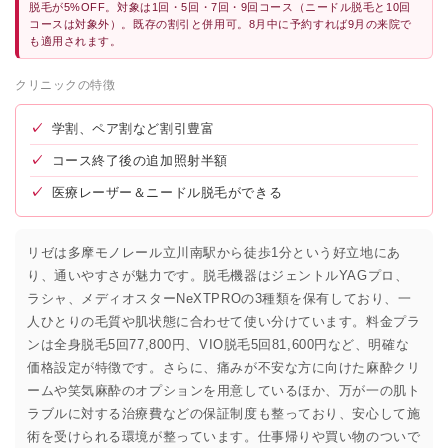
脱毛が5%OFF。対象は1回・5回・7回・9回コース（ニードル脱毛と10回
コースは対象外）。既存の割引と併用可。8月中に予約すれば9月の来院で
も適用されます。
クリニックの特徴
✓
学割、ペア割など割引豊富
✓
コース終了後の追加照射半額
✓
医療レーザー＆ニードル脱毛ができる
リゼは多摩モノレール立川南駅から徒歩1分という好立地にあ
り、通いやすさが魅力です。脱毛機器はジェントルYAGプロ、
ラシャ、メディオスターNeXTPROの3種類を保有しており、一
人ひとりの毛質や肌状態に合わせて使い分けています。料金プラ
ンは全身脱毛5回77,800円、VIO脱毛5回81,600円など、明確な
価格設定が特徴です。さらに、痛みが不安な方に向けた麻酔クリ
ームや笑気麻酔のオプションを用意しているほか、万が一の肌ト
ラブルに対する治療費などの保証制度も整っており、安心して施
術を受けられる環境が整っています。仕事帰りや買い物のついで