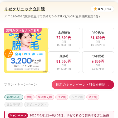
リゼクリニック立川院
★
4.5
(126)
📍 〒190-0023東京都立川市柴崎町3-6-23LXビル3F(立川南駅徒歩1分)
無料カウンセリングあり
全身脱毛
VIO脱毛
77,800円
81,600円
5回
5回
15,560円/回
16,320円/回
顔脱毛
ワキ脱毛
81,600円
9,800円
5回
5回
16,320円/回
1,960円/回
プラン・キャンペーン
最新のキャンペーン・料金を確認 →
都度払い可
学割
乗り換え割
ペア割
シニア割
紹介割
誕生日特典
デビュープラン
2026年8月1日〜8月31日、リゼで初めて契約する方は医療
キャンペーン