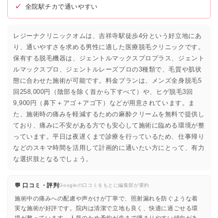
✓
全院駅チカで通いやすい
レジーナクリニックオムは、吉祥寺駅徒歩4分という好立地にあ
り、通いやすさを求める男性に適した医療脱毛クリニックです。
保有する脱毛機器は、ジェントルマックスプロプラス、ジェント
ルマックスプロ、ジェントルレーズプロの3種類で、毛質や肌状
態に合わせた施術が可能です。料金プランは、メンズ全身脱毛5
回258,000円（陰部を除く首から下すべて）や、ヒゲ脱毛3回
9,900円（鼻下＋アゴ＋アゴ下）などが用意されています。ま
た、施術時の痛みを軽減するための麻酔クリームを無料で提供し
ており、痛みに不安がある方でも安心して施術に臨める環境が整
っています。平日は夜遅くまで診療を行っているため、仕事帰り
などのスキマ時間を活用して計画的に通いたい方にとって、有力
な選択肢となるでしょう。
💬 口コミ・評判
Googleの口コミをもとに編集部が要約
施術中の痛みへの配慮や声かけが丁寧で、照射漏れを防ぐような着
実な施術が好評です。院内は清潔で立地も良く、快適に過ごせる環
境が整っています。人気のため予約が先まで埋まりやすい傾向があ