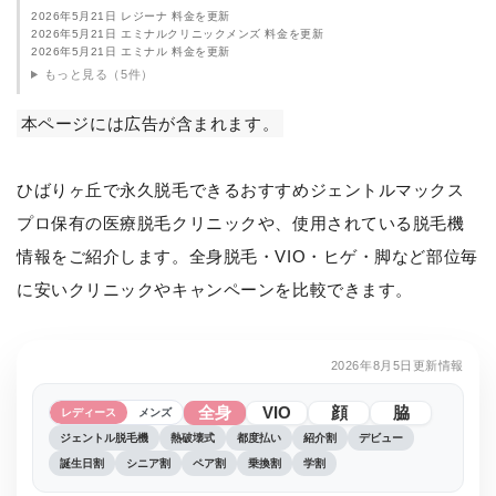
2026年5月21日 レジーナ 料金を更新
2026年5月21日 エミナルクリニックメンズ 料金を更新
2026年5月21日 エミナル 料金を更新
もっと見る（5件）
本ページには広告が含まれます。
ひばりヶ丘で永久脱毛できるおすすめジェントルマックス
プロ保有の医療脱毛クリニックや、使用されている脱毛機
情報をご紹介します。全身脱毛・VIO・ヒゲ・脚など部位毎
に安いクリニックやキャンペーンを比較できます。
2026年8月5日更新情報
全身
VIO
顔
脇
レディース
メンズ
ジェントル脱毛機
熱破壊式
都度払い
紹介割
デビュー
誕生日割
シニア割
ペア割
乗換割
学割