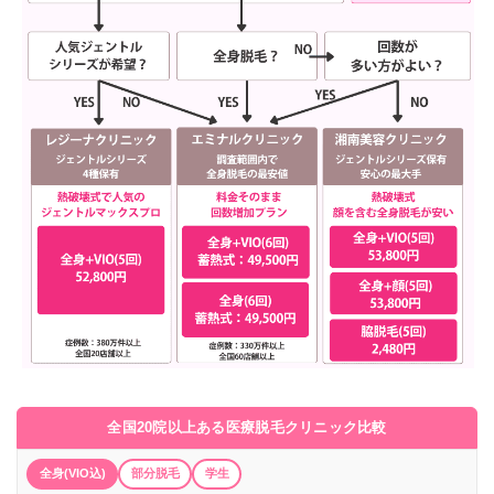
全国20院以上ある医療脱毛クリニック比較
全身(VIO込)
部分脱毛
学生