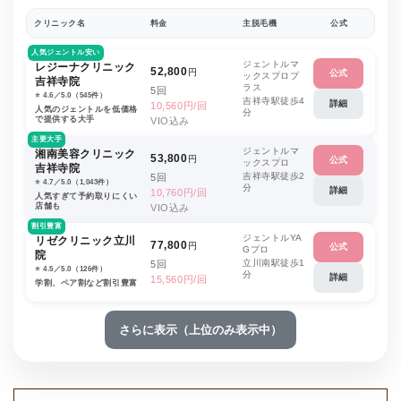
クリニック名
料金
主脱毛機
公式
人気ジェントル安い
ジェントルマ
レジーナクリニック
52,800
円
公式
ックスプロプ
吉祥寺院
ラス
5回
⭐️ 4.6／5.0（545件）
吉祥寺駅徒歩4
詳細
10,560円/回
人気のジェントルを低価格
分
で提供する大手
VIO込み
主要大手
ジェントルマ
湘南美容クリニック
53,800
円
公式
ックスプロ
吉祥寺院
吉祥寺駅徒歩2
5回
⭐️ 4.7／5.0（1,043件）
分
詳細
10,760円/回
人気すぎて予約取りにくい
店舗も
VIO込み
割引豊富
ジェントルYA
リゼクリニック立川
77,800
円
公式
Gプロ
院
立川南駅徒歩1
5回
⭐️ 4.5／5.0（126件）
分
詳細
15,560円/回
学割、ペア割など割引豊富
さらに表示（上位のみ表示中）