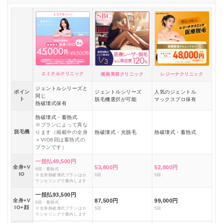
エミナルクリニック
湘南美容クリニック
レジーナクリニック
ジェントルシリーズと
ポイン
ジェントルシリーズ
人気のジェントル
同じ
ト
脱毛機選択が可能
マックスプロ保有
熱破壊式保有
熱破壊式・蓄熱式
※プランによって異な
脱毛機
ります（掲載中の全身
熱破壊式・光脱毛
熱破壊式・蓄熱式
＋VIO6回は蓄熱式の
プランです）
一括払49,500円
全身+V
53,800円
52,800円
6回・蓄熱式
IO
※全身熱破壊式プランはカ
5回
5回
ウンセリングで案内します
一括払93,500円
全身+V
87,500円
99,000円
6回・蓄熱式
IO+顔
※全身熱破壊式プランはカ
5回
5回
ウンセリングで案内します