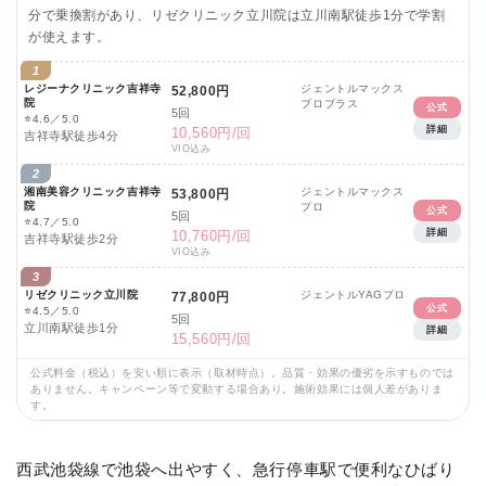
分で乗換割があり、リゼクリニック立川院は立川南駅徒歩1分で学割
が使えます。
1
レジーナクリニック吉祥寺
ジェントルマックス
52,800円
院
プロプラス
公式
5回
⭐
4.6／5.0
詳細
10,560円/回
吉祥寺駅徒歩4分
VIO込み
2
湘南美容クリニック吉祥寺
ジェントルマックス
53,800円
院
プロ
公式
5回
⭐
4.7／5.0
詳細
10,760円/回
吉祥寺駅徒歩2分
VIO込み
3
リゼクリニック立川院
ジェントルYAGプロ
77,800円
公式
⭐
4.5／5.0
5回
立川南駅徒歩1分
詳細
15,560円/回
公式料金（税込）を安い順に表示（取材時点）。品質・効果の優劣を示すものでは
ありません。キャンペーン等で変動する場合あり。施術効果には個人差がありま
す。
西武池袋線で池袋へ出やすく、急行停車駅で便利なひばり