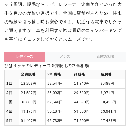
ヶ丘周辺。脱毛ならリゼ、レジーナ、湘南美容といった大
手を選ぶのが賢い選択です。全国に店舗があるため、将来
の転勤や引っ越し時も安心ですよ。駅近なら電車でサクッ
と通えますが、車を利用する際は周辺のコインパーキング
も事前にチェックしておくとスムーズです。
レディース
メンズ
近隣の相場
ひばりヶ丘のレディース医療脱毛の料金相場
全身脱毛
VIO脱毛
顔脱毛
脇脱毛
1回
12,293円
12,547円
14,840円
3,485円
2回
24,587円
25,093円
29,680円
6,971円
3回
36,880円
37,640円
44,520円
10,456円
4回
49,173円
50,187円
59,360円
13,941円
5回
61,467円
62,733円
74,200円
17,427円