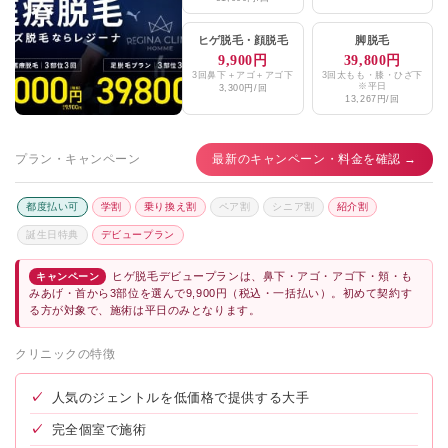
ヒゲ脱毛
・
顔脱毛
脚脱毛
9,900円
39,800円
3回鼻下＋アゴ＋アゴ下
3回太もも・膝・ひざ下
※平日
3,300円/回
13,267円/回
プラン・キャンペーン
最新のキャンペーン・料金を確認 →
都度払い可
学割
乗り換え割
ペア割
シニア割
紹介割
誕生日特典
デビュープラン
ヒゲ脱毛デビュープランは、鼻下・アゴ・アゴ下・頬・も
キャンペーン
みあげ・首から3部位を選んで9,900円（税込・一括払い）。初めて契約す
る方が対象で、施術は平日のみとなります。
クリニックの特徴
✓
人気のジェントルを低価格で提供する大手
✓
完全個室で施術