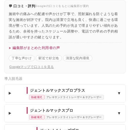
💬 口コミ・評判
Googleの口コミをもとに編集部が要約
施術中の痛みへの配慮や声かけが丁寧で、照射漏れを防ぐような着
実な施術が好評です。院内は清潔で立地も良く、快適に過ごせる環
境が整っています。人気のため予約が先まで埋まりやすい傾向があ
るため、余裕を持ったスケジュール調整や、電話での早めの予約相
談が通いやすさの鍵となります。
編集部がまとめた利用者の声
丁寧な声かけ
駅近で好立地
清潔な院内環境
Googleマップで口コミを見る
導入脱毛器
ジェントルマックスプロプラス
▼
熱破壊式
アレキサンドライトレーザー＆ヤグレーザー
ジェントルマックスプロ
▼
熱破壊式
アレキサンドライトレーザー＆ヤグレーザー