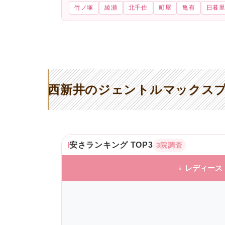
竹ノ塚
綾瀬
北千住
町屋
亀有
日暮
西新井のジェントルマックスプ
安さランキング TOP3
3院調査
♀ レディース