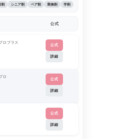
日割
シニア割
ペア割
乗換割
学割
公式
プロプラス
公式
詳細
プロ
公式
詳細
公式
詳細