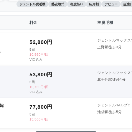
ジェントル脱毛機
熱破壊式
都度払い
紹介割
デビュー
誕生
料金
主脱毛機
ジェントルマックス
52,800
円
上野駅徒歩3分
5回
手
10,560円/回
VIO込み
ジェントルマックス
53,800
円
北千住駅徒歩4分
5回
10,760円/回
VIO込み
院
ジェントルYAGプロ
77,800
円
池袋駅徒歩5分
5回
15,560円/回