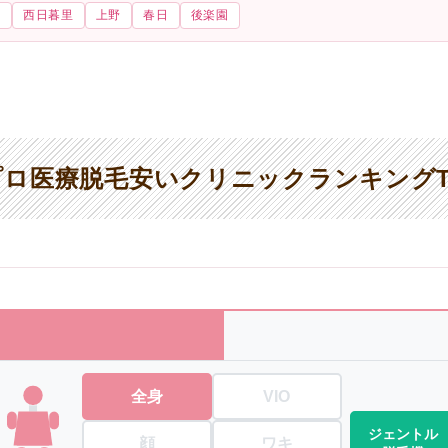
里
西日暮里
上野
春日
後楽園
ロ医療脱毛安いクリニックランキングT
全身
VIO
ジェントル
顔
ワキ