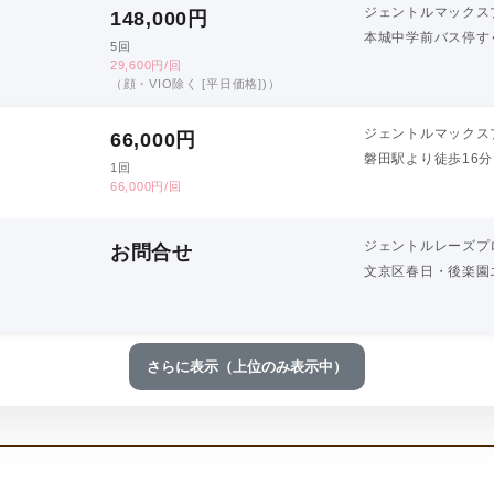
ジェントルマックス
148,000
円
本城中学前バス停す
5回
29,600円/回
（顔・VIO除く [平日価格])）
ジェントルマックス
66,000
円
磐田駅より徒歩16分
1回
66,000円/回
ジェントルレーズプ
お問合せ
文京区春日・後楽園
さらに表示（上位のみ表示中）