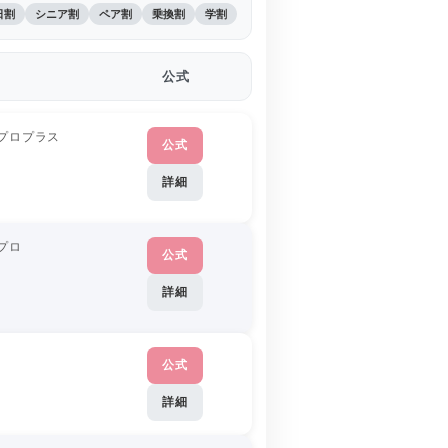
日割
シニア割
ペア割
乗換割
学割
公式
プロプラス
公式
詳細
プロ
公式
詳細
公式
詳細