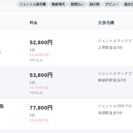
ジェントル脱毛機
熱破壊式
都度払い
紹介割
デビュー
誕生
料金
主脱毛機
ジェントルマックス
52,800
円
上野駅徒歩3分
5回
手
10,560円/回
VIO込み
ジェントルマックス
53,800
円
御徒町駅徒歩3分
5回
10,760円/回
VIO込み
院
ジェントルYAGプロ
77,800
円
池袋駅徒歩5分
5回
15,560円/回