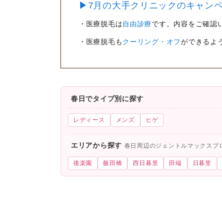
▶7月の大手クリニックのキャンペ
・医療脱毛は
自由診療
です。内容をご確認
・医療脱毛も
クーリング・オフ
ができるよ
春日でタイプ別に探す
レディース
メンズ
ヒゲ
エリアから探す
春日周辺のジェントルマックスプ
後楽園
飯田橋
西日暮里
田端
日暮里