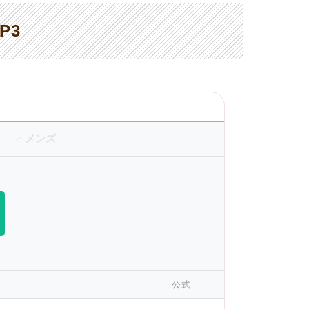
P3
♂ メンズ
公式