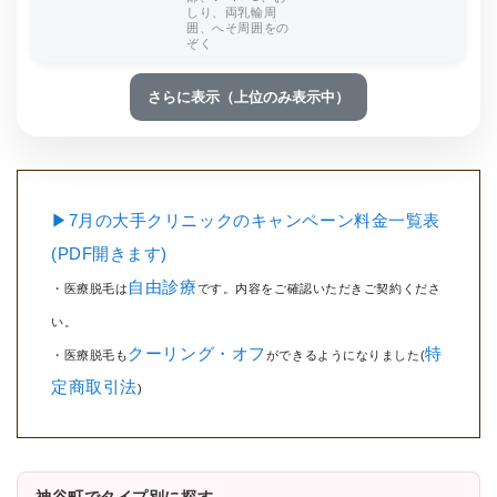
しり、両乳輪周
囲、へそ周囲をの
ぞく
さらに表示（上位のみ表示中）
▶7月の大手クリニックのキャンペーン料金一覧表
(PDF開きます)
自由診療
・医療脱毛は
です。内容をご確認いただきご契約くださ
い。
クーリング・オフ
特
・医療脱毛も
ができるようになりました(
定商取引法
)