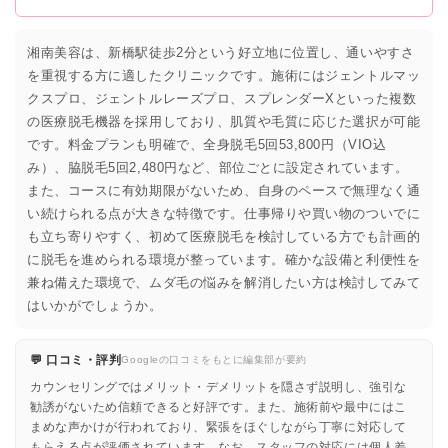
湘南美容は、新橋駅徒歩2分という好立地に位置し、通いやすさ
を重視する方に適したクリニックです。施術にはジェントルマッ
クスプロ、ジェントルレーズプロ、スプレンダーXといった複数
の医療脱毛機器を採用しており、肌質や毛質に応じた選択が可能
です。料金プランも明確で、全身脱毛5回53,800円（VIO込
み）、脇脱毛5回2,480円など、部位ごとに設定されています。
また、コースに有効期限がないため、自身のペースで無理なく通
い続けられる点が大きな特徴です。仕事帰りや買い物のついでに
も立ち寄りやすく、初めて医療脱毛を検討している方でも計画的
に脱毛を進められる環境が整っています。確かな設備と利便性を
兼ね備えた環境で、ムダ毛の悩みを解消したい方は検討してみて
はいかがでしょうか。
💬 口コミ・評判
Googleの口コミをもとに編集部が要約
カウンセリングではメリット・デメリットを隠さず説明し、強引な
勧誘がないため信頼できると好評です。また、施術前や最中にはこ
まめな声かけが行われており、緊張をほぐしながら丁寧に対応して
もらえる点が評価されています。なお、スタッフの対応には個人差