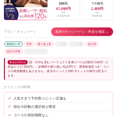
顔脱毛
ワキ脱毛
45,000円
2,480円
5回
5回
9,000円/回
496円/回
プラン・キャンペーン
最新のキャンペーン・料金を確認 →
都度払い可
学割
乗り換え割
ペア割
シニア割
紹介割
誕生日特典
デビュープラン
顔・VIOも含むパーフェクト全身コースは5回87,500円（1
キャンペーン
回あたり17,500円）。診察料や剃り残し代は0円で、再照射保証つき・コー
スの有効期限もありません。楽天ポイントとSBCポイントの両方が貯まり
ます。
クリニックの特徴
✓
人気すぎて予約取りにくい店舗も
✓
部位や回数の選択肢が豊富
✓
コースの有効期限なし