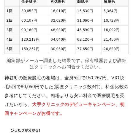
全身脱毛
VIO脱毛
顔脱毛
脇脱毛
1回
30,053円
16,010円
15,530円
5,364円
2回
60,107円
32,020円
31,060円
10,728円
3回
90,160円
48,030円
46,590円
16,092円
4回
120,213円
64,040円
62,120円
21,456円
5回
150,267円
80,050円
77,650円
26,820円
編集部がメーカー調査した結果です。保有機器および詳細
はクリニックへお問合せください。
神谷町の医療脱毛の相場は、全身5回で150,267円、VIO脱
毛5回で80,050円でした(調査クリニック数4件)。料金比較の
参考にしてください。相場よりも安い料金で医療脱毛を受
けたいなら、
大手クリニックのデビューキャンペーン、初
回キャンペーンがお得です。