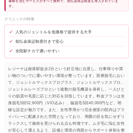
麻酔を含むサービスがすべて無料で、前払金保証制度も導入されていま
す。
クリニックの特徴
✓
人気のジェントルを低価格で提供する大手
✓
前払金保証制度付きで安心
✓
全院駅チカで通いやすい
レジーナは銀座駅徒歩2分という好立地に位置し、仕事帰りや買
い物のついでに通いやすい環境が整っています。医療脱毛におい
て、ジェントルマックスプロプラス、ジェントルマックスプロ、
ジェントルレーズプロという複数の脱毛機器を保有し、一人ひと
りの肌質や毛質に応じた対応を目指しています。料金プランは全
身脱毛5回52,800円（VIO込み）、脇脱毛5回40,000円など、明
確な設定が魅力です。また、女性専用かつ完全個室の院内はプラ
イバシーに配慮された空間となっており、周囲の目を気にせずリ
ラックスして施術を受けられる点も特徴です。ムダ毛に悩む女性
が安心して通えるよう、設備と環境の両面からサポート体制を整