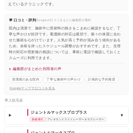
えているクリニックです。
💬 口コミ・評判
Googleの口コミをもとに編集部が要約
院内は清潔で、施術中に照射時の熱さをこまめに確認するなど、丁
寧な声かけが好評です。看護師の対応は親切で、個々の体質に合わ
せた施術を心がけています。人気が高く予約が混み合う傾向がある
ため、余裕を持ったスケジュール調整がおすすめです。また、生理
時の対応や照射後の相談については、事前に電話で確認しておくと
スムーズに利用できます。
編集部がまとめた利用者の声
清潔感のある院内
丁寧な施術中の声かけ
計画的な予約推奨
Googleマップで口コミを見る
導入脱毛器
ジェントルマックスプロプラス
▼
熱破壊式
アレキサンドライトレーザー＆ヤグレーザー
ジェントルマックスプロ