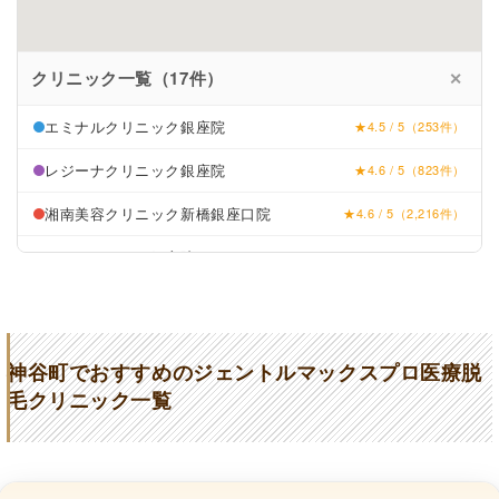
クリニック一覧（17件）
✕
エミナルクリニック銀座院
★4.5 / 5（253件）
レジーナクリニック銀座院
★4.6 / 5（823件）
湘南美容クリニック新橋銀座口院
★4.6 / 5（2,216件）
リゼクリニック銀座院
★4.1 / 5（130件）
麻布台クリニック
★3.5 (21件)
中尾形成外科
★4.5 (8件)
神谷町でおすすめのジェントルマックスプロ医療脱
ライトクリニック
★4.9 (125件)
毛クリニック一覧
レティシアクリニック
★3.4 (193件)
THE ONE.
★4.3 (476件)