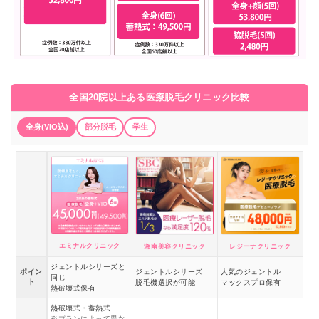
全国20院以上ある医療脱毛クリニック比較
全身(VIO込)
部分脱毛
学生
エミナルクリニック
湘南美容クリニック
レジーナクリニック
ジェントルシリーズと
ポイン
ジェントルシリーズ
人気のジェントル
同じ
ト
脱毛機選択が可能
マックスプロ保有
熱破壊式保有
熱破壊式・蓄熱式
※プランによって異な