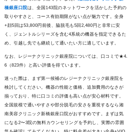
橋銀座口院
は、全国143院のネットワークを活かした予約の
取りやすさと、コース有効期限がない点が魅力です。全身
+顔5回は53,800円前後、脇脱毛も5回2,480円と非常に安
く、ジェントルシリーズを含む4系統の機器を指定できるた
め、引越し先でも継続して通いたい方に適しています。
なお、レジーナクリニック銀座院については、口コミで★4.
6（823件）と高い評価を得ています。
迷った際は、まず第一候補のレジーナクリニック銀座院を
検討してください。機器の性能と価格、追加費用のなさが
揃っており、特に口コミの評価も高い点が安心材料です。
全国規模で通いやすさや部分脱毛の安さを重視するなら湘
南美容クリニック新橋銀座口院がおすすめです。まずは気
になる2〜3院の無料カウンセリングを予約し、実際の雰囲
気を確認してみてください。特に料金差が大きい全身+VIO