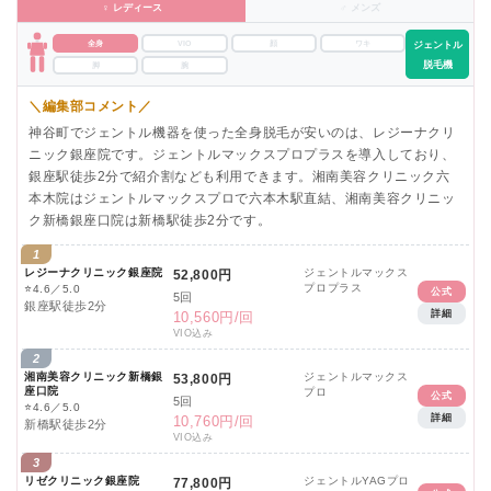
♀ レディース
♂ メンズ
全身
VIO
顔
ワキ
ジェントル
脱毛機
脚
腕
＼編集部コメント／
神谷町でジェントル機器を使った全身脱毛が安いのは、レジーナクリ
ニック銀座院です。ジェントルマックスプロプラスを導入しており、
銀座駅徒歩2分で紹介割なども利用できます。湘南美容クリニック六
本木院はジェントルマックスプロで六本木駅直結、湘南美容クリニッ
ク新橋銀座口院は新橋駅徒歩2分です。
1
レジーナクリニック銀座院
ジェントルマックス
52,800円
プロプラス
⭐
4.6／5.0
公式
5回
銀座駅徒歩2分
詳細
10,560円/回
VIO込み
2
湘南美容クリニック新橋銀
ジェントルマックス
53,800円
座口院
プロ
公式
5回
⭐
4.6／5.0
詳細
10,760円/回
新橋駅徒歩2分
VIO込み
3
リゼクリニック銀座院
ジェントルYAGプロ
77,800円