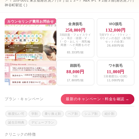
📍 〒105-0001 東京都港区虎ノ門５丁目１３−７ A&K IPﾋﾞﾙ 2階３階(港区虎ノ門
神谷町駅近く)
カウンセリング費用お問合せ
全身脱毛
VIO脱毛
250,000円
132,000円
3回顔面・フェイスライ
5回Vライン・Iライン・
ン・耳介・頭部・V・
Oラインの合計（各5回
I・O・おしり・両乳輪
セットの合算）
周囲・へそ周囲をのぞ
26,400円/回
く
83,333円/回
顔脱毛
ワキ脱毛
88,000円
11,000円
5回
1回都度払い(1回)
17,600円/回
11,000円/回
プラン・キャンペーン
最新のキャンペーン・料金を確認 →
都度払い可
学割
乗り換え割
ペア割
シニア割
紹介割
誕生日特典
デビュープラン
クリニックの特徴