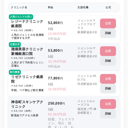
クリニック名
料金
主脱毛機
公式
人気ジェントル安い
ジェントルマ
レジーナクリニック
52,800
円
公式
ックスプロプ
銀座院
ラス
5回
⭐️ 4.6／5.0（820件）
銀座駅徒歩2分
詳細
10,560円/回
人気のジェントルを低価格
で提供する大手
VIO込み
主要大手
ジェントルマ
湘南美容クリニック
53,800
円
公式
ックスプロ
新橋銀座口院
新橋駅徒歩2分
5回
⭐️ 4.6／5.0（2,216件）
詳細
10,760円/回
人気すぎて予約取りにくい
店舗も
VIO込み
割引豊富
ジェントルYA
リゼクリニック銀座
77,800
円
公式
Gプロ
院
渋谷駅徒歩3分
5回
⭐️ 4.2／5.0（131件）
詳細
15,560円/回
学割、ペア割など割引豊富
ジェントルレ
神谷町スキンケアク
250,000
円
公式
ーズプロ
リニック
港区虎ノ門 神
3回
⭐️ 3.3／5.0（26件）
谷町駅近く
詳細
83,333円/回
駅直結でアクセス抜群
顔面、フェイスラ
イン、耳介、頭
部、V・I・O、お