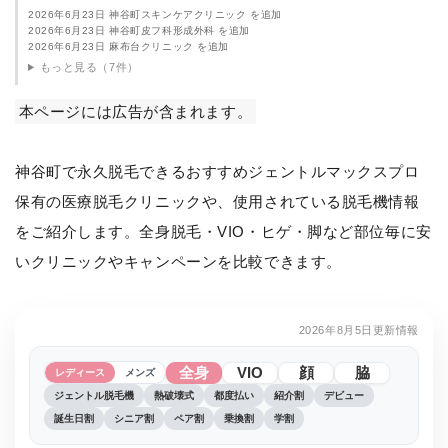
2026年6月23日 神谷町スキンケアクリニック を追加
2026年6月23日 神谷町皮フ科形成外科 を追加
2026年6月23日 麻布台クリニック を追加
もっと見る（7件）
本ページには広告が含まれます。
神谷町で永久脱毛できるおすすめジェントルマックスプロ
保有の医療脱毛クリニックや、使用されている脱毛機情報
をご紹介します。全身脱毛・VIO・ヒゲ・脚など部位毎に安
いクリニックやキャンペーンを比較できます。
2026年8月5日更新情報
全身
VIO
顔
脇
レディース
メンズ
ジェントル脱毛機
熱破壊式
都度払い
紹介割
デビュー
誕生日割
シニア割
ペア割
乗換割
学割