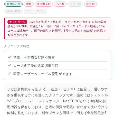
都度払い可
学割
乗り換え割
ペア割
シニア割
紹介割
誕生日特典
デビュープラン
2026年8月1日〜8月31日、リゼで初めて契約する方は医療
キャンペーン
脱毛が5%OFF。対象は1回・5回・7回・9回コース（ニードル脱毛と10回
コースは対象外）。既存の割引と併用可。8月中に予約すれば9月の来院で
も適用されます。
クリニックの特徴
✓
学割、ペア割など割引豊富
✓
コース終了後の追加照射半額
✓
医療レーザー＆ニードル脱毛ができる
リゼは新橋駅から徒歩5分、銀座888ビル10Fに位置し、通いやす
さを重視する方にも適したクリニックです。施術にはジェントル
YAGプロ、ラシャ、メディオスターNeXTPROという3種類の脱
毛機器を保有しており、患者の肌質や毛質に合わせて使い分ける
体制を整えています。料金プランも明確で、例えば全身脱毛は5