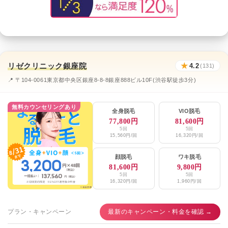
リゼクリニック銀座院
★
4.2
(131)
📍 〒104-0061東京都中央区銀座8-8-8銀座888ビル10F(渋谷駅徒歩3分)
無料カウンセリングあり
全身脱毛
VIO脱毛
77,800円
81,600円
5回
5回
15,560円/回
16,320円/回
顔脱毛
ワキ脱毛
81,600円
9,800円
5回
5回
16,320円/回
1,960円/回
プラン・キャンペーン
最新のキャンペーン・料金を確認 →