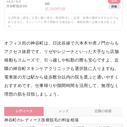
公式
⭐
4.2／5.0
5回
渋谷駅徒歩3分
詳細
15,560円/回
公式料金（税込）を安い順に表示（取材時点）。品質・効果の優劣を示すものでは
ありません。キャンペーン等で変動する場合あり。施術効果には個人差がありま
す。
オフィス街の神谷町は、日比谷線で六本木や虎ノ門からも
アクセス抜群です。リゼやレジーナといった大手なら店舗
移動もスムーズで、引っ越しや転勤の際も安心ですよ。近
隣の神谷町スキンケアクリニックも選択肢に入りますね。
電車派の方は駅から徒歩数分以内の院を選ぶと通いやすく
おすすめです。仕事帰りや隙間時間を活用して、無理なく
理想の肌を目指しましょう。
レディース
メンズ
近隣の相場
神谷町のレディース医療脱毛の料金相場