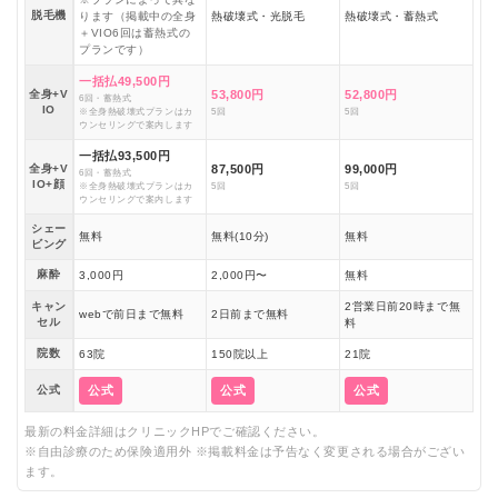
脱毛機
ります（掲載中の全身
熱破壊式・光脱毛
熱破壊式・蓄熱式
＋VIO6回は蓄熱式の
プランです）
一括払49,500円
全身+V
53,800円
52,800円
6回・蓄熱式
IO
※全身熱破壊式プランはカ
5回
5回
ウンセリングで案内します
一括払93,500円
全身+V
87,500円
99,000円
6回・蓄熱式
IO+顔
※全身熱破壊式プランはカ
5回
5回
ウンセリングで案内します
シェー
無料
無料(10分)
無料
ビング
麻酔
3,000円
2,000円〜
無料
キャン
2営業日前20時まで無
webで前日まで無料
2日前まで無料
セル
料
院数
63院
150院以上
21院
公式
公式
公式
公式
最新の料金詳細はクリニックHPでご確認ください。
※自由診療のため保険適用外 ※掲載料金は予告なく変更される場合がござい
ます。