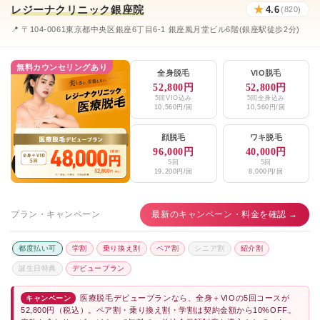
レジーナクリニック銀座院
★
4.6
神谷町皮フ科形成外科
(820)
★3.2 (24件)
📍 〒104-0061東京都中央区銀座6丁目6-1 銀座風月堂ビル6階(銀座駅徒歩2分)
神谷町クリニック
★2.8 (21件)
神谷町スキンケアクリニック
★3.3 (26件)
無料カウンセリングあり
全身脱毛
VIO脱毛
52,800円
52,800円
神谷町スキンケアクリニック
★3.3 (26件)
5回VIO込み
5回全身込み
10,560円/回
10,560円/回
エミナルクリニックメンズ銀座院
★3.9 / 5（121件）
顔脱毛
ワキ脱毛
レジーナクリニックオム銀座院、上野院
★4.6 / 5（820件）
96,000円
40,000円
5回
5回
19,200円/回
8,000円/回
湘南美容クリニック新橋銀座口院
★4.6 / 5（2,216件）
メンズリゼ銀座
★4.1 / 5（92件）
プラン・キャンペーン
最新のキャンペーン・料金を確認 →
都度払い可
学割
乗り換え割
ペア割
シニア割
紹介割
誕生日特典
デビュープラン
医療脱毛デビュープランなら、全身＋VIOの5回コースが
キャンペーン
52,800円（税込）。ペア割・乗り換え割・学割は契約金額から10%OFF。