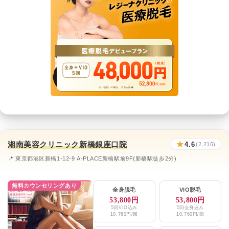
湘南美容クリニック新橋銀座口院
★
4.6
(2,216)
📍 東京都港区新橋1-12-9 A-PLACE新橋駅前9F(新橋駅徒歩2分)
無料カウンセリングあり
全身脱毛
VIO脱毛
53,800円
53,800円
5回VIO込み
5回全身込み
10,760円/回
10,760円/回