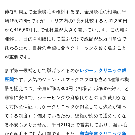
神谷町周辺で医療脱毛を検討する際、全身脱毛の相場は平
均165,719円ですが、エリア内の7院を比較すると41,250円
から416,667円まで価格差が大きく開いています。この幅を
理解し、目的を明確にして選ぶだけで総額が数万円単位で
変わるため、自身の希望に合うクリニックを賢く選ぶこと
が重要です。
まず第一候補として挙げられるのが
レジーナクリニック銀
座院
です。人気のジェントルマックスプロを含め4種類の機
器を揃えつつ、全身5回52,800円（相場より約68%安い）と
非常に安価で、シェービングや麻酔代などの追加費用がな
く前払金保証（万が一クリニックが倒産しても残金が返っ
てくる制度）も備えているため、総額が読めて通えなくな
る不安もありません。平日21時まで営業しており、濃い毛
から産毛まで対応可能です。また、
湘南美容クリニック新