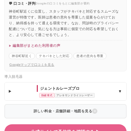
💬 口コミ・評判
Googleの口コミをもとに編集部が要約
神谷町駅近くに位置し、スタッフがテキパキと対応するスムーズな
運営が特徴です。医師は患者の意向を尊重した提案を心がけてお
り、納得感を持って通える環境です。なお、問診時のプライバシー
配慮については、気になる方は事前に個室での対応を希望しておく
と、より安心して過ごせるでしょう。
編集部がまとめた利用者の声
神谷町駅近く
テキパキとした対応
患者の意向を尊重
Googleマップで口コミを見る
導入脱毛器
ジェントルレーズプロ
▼
熱破壊式
アレキサンドライトレーザー
詳しい料金・店舗詳細・地図を見る