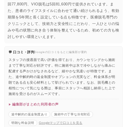
回77,800円、VIO脱毛は5回81,600円で提供されています。ま
た、患者のライフスタイルに合わせて通い続けられるよう、有効
期限を5年間と長く設定している点も特徴です。医療脱毛専門の
クリニックとして、技術力と安全性にこだわり、一人ひとりの悩
みや毛の状態に向き合う体制を整えているため、初めての方も検
討しやすい環境といえます。
💬 口コミ・評判
Googleの口コミをもとに編集部が要約
スタッフの接遇面で高い評価を得ており、カウンセリングから施術
まで丁寧な対応が好評です。特に施術中は氷で冷やしながら痛みに
配慮する声かけがなされるなど、細やかな気遣いが特徴です。ま
た、途中解約時の返金制度やオプションの充実など、料金体系が明
朗である点も安心材料として挙げられています。なお、脱毛機との
相性について気になる際は、事前にスタッフへ相談し納得した上で
施術を受けるのがスムーズです。
編集部がまとめた利用者の声
途中解約の返金制度あり
施術中の丁寧な冷却対応
明朗な料金説明
Googleマップで口コミを見る