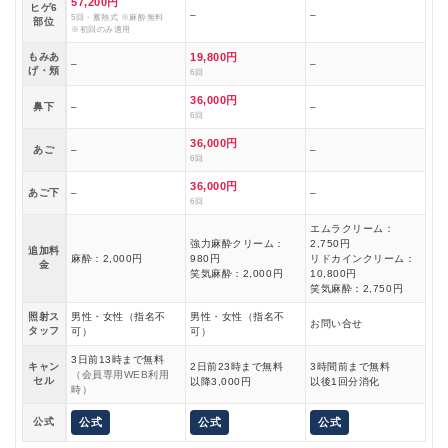
57,200円
ヒゲ6
–
–
5回・蓄熱式 ※麻酔無料
部位
※初回のみ適用
もみあ
19,800円
–
–
げ・頬
6回
36,000円
鼻下
–
–
6回
36,000円
あご
–
–
6回
36,000円
あご下
–
–
6回
エムラクリーム：
強力麻酔クリーム：
2,750円
追加料
麻酔：2,000円
980円
リドカインクリーム：
金
笑気麻酔：2,000円
10,800円
笑気麻酔：2,750円
照射ス
男性・女性（指名不
男性・女性（指名不
お問い合せ
タッフ
可）
可）
3日前13時まで無料
キャン
2日前23時まで無料
3時間前まで無料
（会員専用WEB利用
セル
以降3,000円
以後1回分消化
時）
公式
公式
公式
公式