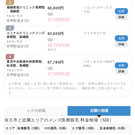
1
湘南美容クリニック長野院
ジェントルマックス
66,000円
、高崎院
公式
プロ
5回
⭐
4.6／5.0
詳細
13,200円/回
長野駅徒歩1分
2
エミナルクリニックメンズ
クリスタルプロ
83,600円
長野院、高崎院
公式
5回
⭐
4.6／5.0
詳細
16,720円/回
長野駅徒歩2分
蓄熱式
3
東京中央美容外科長野院、
メディオスターNeXT
87,780円
松本院、高崎院
公式
PRO
5回
⭐
4.2／5.0
詳細
17,556円/回
長野駅徒歩2分
公式料金（税込）を安い順に表示（取材時点）。品質・効果の優劣を示すものでは
ありません。キャンペーン等で変動する場合あり。施術効果には個人差がありま
す。
ヒゲの相場
近隣の相場
佐久市と近隣エリアのメンズ医療脱毛 料金相場（5回）
エリア
全身脱毛（5回）
VIO脱毛（5回）
ヒゲ脱毛（5回）
足全体脱毛（5回）