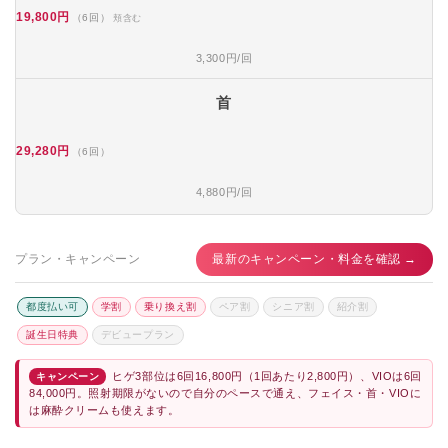
19,800円
（6回）
頬含む
3,300円/回
首
29,280円
（6回）
4,880円/回
プラン・キャンペーン
最新のキャンペーン・料金を確認 →
都度払い可
学割
乗り換え割
ペア割
シニア割
紹介割
誕生日特典
デビュープラン
ヒゲ3部位は6回16,800円（1回あたり2,800円）、VIOは6回
キャンペーン
84,000円。照射期限がないので自分のペースで通え、フェイス・首・VIOに
は麻酔クリームも使えます。