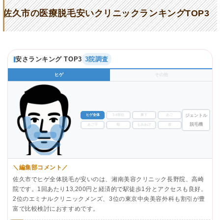
佐久市の医療脱毛安いクリニックランキングTOP3
安さランキング TOP3
3院調査
ヒゲ
その他
ヒゲ全体
3-4部位
鼻下
あご
ジェントル
脱毛機
あご下
頬
もみあげ
首
＼編集部コメント／
佐久市でヒゲ全体脱毛が安いのは、湘南美容クリニック長野院、高崎
院です。1回あたり13,200円と経済的で駅徒歩1分とアクセスも良好。
2位のエミナルクリニックメンズ、3位の東京中央美容外科も割引が豊
富で比較検討におすすめです。