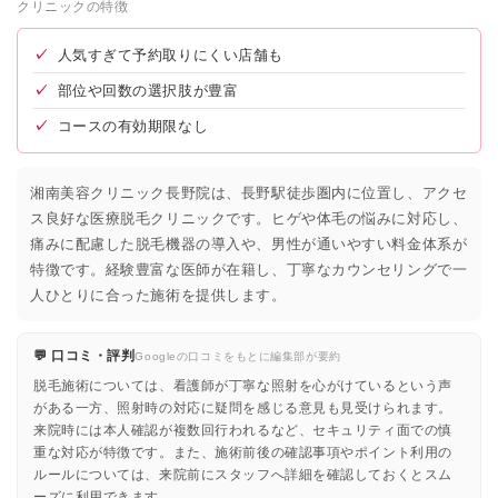
クリニックの特徴
✓
人気すぎて予約取りにくい店舗も
✓
部位や回数の選択肢が豊富
✓
コースの有効期限なし
湘南美容クリニック長野院は、長野駅徒歩圏内に位置し、アクセ
ス良好な医療脱毛クリニックです。ヒゲや体毛の悩みに対応し、
痛みに配慮した脱毛機器の導入や、男性が通いやすい料金体系が
特徴です。経験豊富な医師が在籍し、丁寧なカウンセリングで一
人ひとりに合った施術を提供します。
💬 口コミ・評判
Googleの口コミをもとに編集部が要約
脱毛施術については、看護師が丁寧な照射を心がけているという声
がある一方、照射時の対応に疑問を感じる意見も見受けられます。
来院時には本人確認が複数回行われるなど、セキュリティ面での慎
重な対応が特徴です。また、施術前後の確認事項やポイント利用の
ルールについては、来院前にスタッフへ詳細を確認しておくとスム
ーズに利用できます。