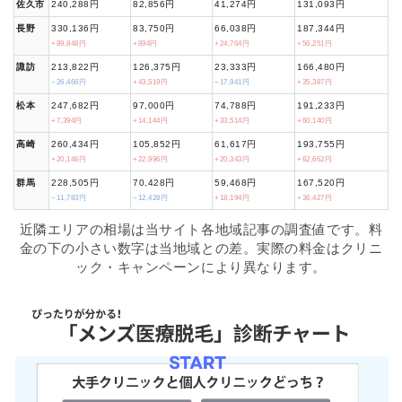
佐久市
240,288円
82,856円
41,274円
131,093円
長野
330,136円
83,750円
66,038円
187,344円
+89,848円
+894円
+24,764円
+56,251円
諏訪
213,822円
126,375円
23,333円
166,480円
−26,466円
+43,519円
−17,941円
+35,387円
松本
247,682円
97,000円
74,788円
191,233円
+7,394円
+14,144円
+33,514円
+60,140円
高崎
260,434円
105,852円
61,617円
193,755円
+20,146円
+22,996円
+20,343円
+62,662円
群馬
228,505円
70,428円
59,468円
167,520円
−11,783円
−12,428円
+18,194円
+36,427円
近隣エリアの相場は当サイト各地域記事の調査値です。料
金の下の小さい数字は当地域との差。実際の料金はクリニ
ック・キャンペーンにより異なります。