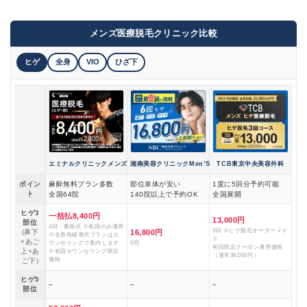
メンズ医療脱毛クリニック比較
ヒゲ
全身
VIO
ひざ下
エミナルクリニックメンズ
湘南美容クリニックMen’S
TCB東京中央美容外科
ポイン
麻酔無料プラン多数
部位単体が安い
1度に5回分予約可能
ト
全国64院
140院以上で予約OK
全国展開
ヒゲ3
一括払8,400円
13,000円
部位
3回・蓄熱式 ※初回のみ適用
3回 ※ヒゲ脱毛オーダーメイ
(鼻下
16,800円
※全身熱破壊式プランはカ
ド
+あご
ウンセリングで案内します
6回
初回限定クーポン適用価格
上+あ
※初回カウンセリング限定
（通常38,000円）
価格
ご下)
ヒゲ5
–
–
–
部位