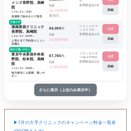
ロ
メンズ長野院、高崎
長野駅徒歩2分
5回
院
詳細
16,720円/回
⭐️ 4.6／5.0（76件）
蓄熱式
低価格で始めるヒゲ脱毛
主要大手
ジェントルマ
湘南美容クリニック
66,000
円
公式
ックスプロ
長野院、高崎院
長野駅徒歩1分
5回
⭐️ 4.6／5.0（837件）
詳細
13,200円/回
人気すぎて予約取りにくい
店舗も
地方で通いやすい
メディオスタ
東京中央美容外科長
87,780
円
公式
ーNeXTPRO
野院、松本院、高崎
長野駅徒歩2分
5回
院
詳細
17,556円/回
⭐️ 4.2／5.0（559件）
地方都市にも展開、通いや
すい
さらに表示（上位のみ表示中）
▶7月の大手クリニックのキャンペーン料金一覧表