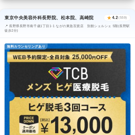
東京中央美容外科長野院、松本院、高崎院
★
4.2
(559)
📍 長野県長野市南千歳1丁目1-1 ながの東急百貨店 別館シェルシェ 5階(長野駅
徒歩2分)
無料カウンセリングあり