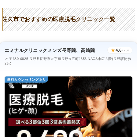
佐久平よつばクリニック
★3.3 / 5（68件）
佐久市でおすすめの医療脱毛クリニック一覧
しのはら形成・皮ふクリニック
★3.3 / 5（87件）
エミナルクリニックメンズ長野院、高崎院
★
4.6
(76)
📍 〒380-0825 長野県長野市大字南長野末広町1356 NACS末広３階(長野駅徒歩
2分)
無料カウンセリングあり