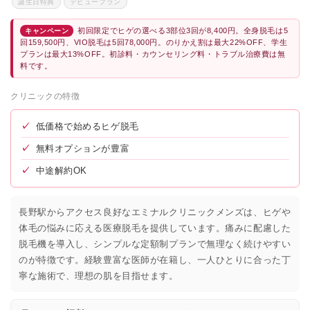
誕生日特典
デビュープラン
初回限定でヒゲの選べる3部位3回が8,400円。全身脱毛は5
キャンペーン
回159,500円、VIO脱毛は5回78,000円。のりかえ割は最大22%OFF、学生
プランは最大13%OFF。初診料・カウンセリング料・トラブル治療費は無
料です。
クリニックの特徴
✓
低価格で始めるヒゲ脱毛
✓
無料オプションが豊富
✓
中途解約OK
長野駅からアクセス良好なエミナルクリニックメンズは、ヒゲや
体毛の悩みに応える医療脱毛を提供しています。痛みに配慮した
脱毛機を導入し、シンプルな定額制プランで無理なく続けやすい
のが特徴です。経験豊富な医師が在籍し、一人ひとりに合った丁
寧な施術で、理想の肌を目指せます。