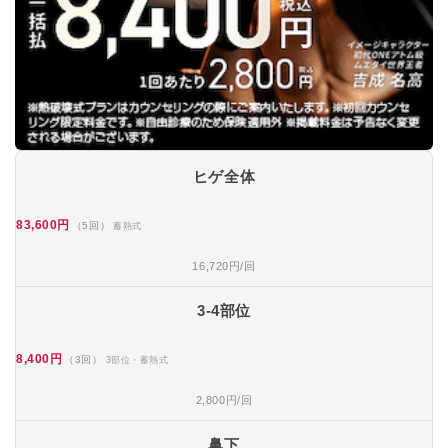
ヒゲ全体
83,600円
（5回）
蓄熱式
16,720円/回
3-4部位
8,400円
（3回）
3部位・蓄熱式
2,800円/回
鼻下