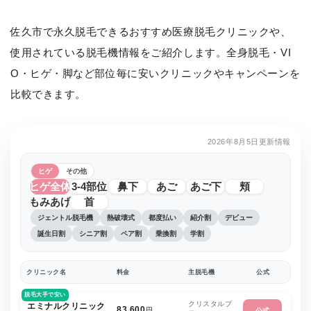
佐久市で永久脱毛できるおすすめ医療脱毛クリニックや、
使用されている脱毛機情報をご紹介します。全身脱毛・VI
O・ヒゲ・脚など部位毎に安いクリニックやキャンペーンを
比較できます。
2026年8月5日更新情報
ヒゲ
その他
ヒゲ全体
3-4部位
鼻下
あご
あご下
頬
もみあげ
首
ジェントル脱毛機
熱破壊式
都度払い
紹介割
デビュー
誕生日割
シニア割
ペア割
乗換割
学割
クリニック名
料金
主脱毛機
公式
脱毛大手で安い
クリスタルプ
エミナルクリニック
83,600
円
公式