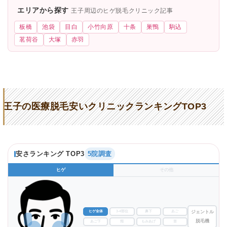
エリアから探す
王子周辺のヒゲ脱毛クリニック記事
板橋
池袋
目白
小竹向原
十条
巣鴨
駒込
茗荷谷
大塚
赤羽
王子の医療脱毛安いクリニックランキングTOP3
安さランキング TOP3
5院調査
ヒゲ
その他
ヒゲ全体
3-4部位
鼻下
あご
ジェントル
脱毛機
あご下
頬
もみあげ
首