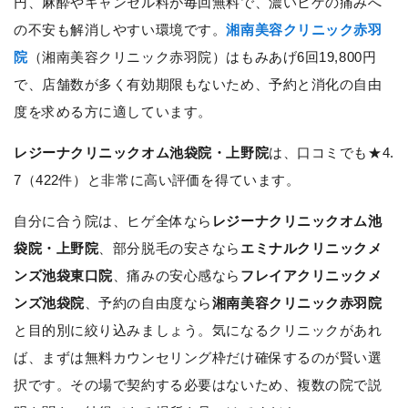
円、麻酔やキャンセル料が毎回無料で、濃いヒゲの痛みへ
の不安も解消しやすい環境です。
湘南美容クリニック赤羽
院
（湘南美容クリニック赤羽院）はもみあげ6回19,800円
で、店舗数が多く有効期限もないため、予約と消化の自由
度を求める方に適しています。
レジーナクリニックオム池袋院・上野院
は、口コミでも★4.
7（422件）と非常に高い評価を得ています。
自分に合う院は、ヒゲ全体なら
レジーナクリニックオム池
袋院・上野院
、部分脱毛の安さなら
エミナルクリニックメ
ンズ池袋東口院
、痛みの安心感なら
フレイアクリニックメ
ンズ池袋院
、予約の自由度なら
湘南美容クリニック赤羽院
と目的別に絞り込みましょう。気になるクリニックがあれ
ば、まずは無料カウンセリング枠だけ確保するのが賢い選
択です。その場で契約する必要はないため、複数の院で説