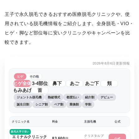
王子で永久脱毛できるおすすめ医療脱毛クリニックや、使
用されている脱毛機情報をご紹介します。全身脱毛・VIO・
ヒゲ・脚など部位毎に安いクリニックやキャンペーンを比
較できます。
2026年8月6日更新情報
ヒゲ
その他
ヒゲ全体
3-4部位
鼻下
あご
あご下
頬
もみあげ
首
ジェントル脱毛機
熱破壊式
都度払い
紹介割
デビュー
誕生日割
シニア割
ペア割
乗換割
学割
クリニック名
料金
主脱毛機
公式
脱毛大手で安い
クリスタルプ
エミナルクリニック
83,600
円
公式