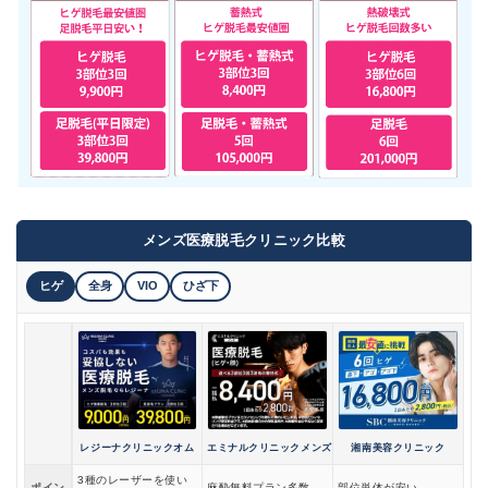
メンズ医療脱毛クリニック比較
ヒゲ
全身
VIO
ひざ下
レジーナクリニックオム
エミナルクリニックメンズ
湘南美容クリニック
3種のレーザーを使い
ポイン
麻酔無料プラン多数
部位単体が安い