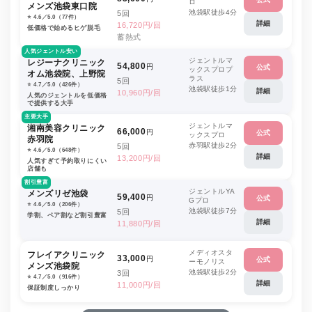
ロ
メンズ池袋東口院
池袋駅徒歩4分
5回
⭐️ 4.6／5.0（77件）
詳細
16,720円/回
低価格で始めるヒゲ脱毛
蓄熱式
人気ジェントル安い
ジェントルマ
レジーナクリニック
54,800
円
公式
ックスプロプ
オム池袋院、上野院
ラス
5回
⭐️ 4.7／5.0（426件）
池袋駅徒歩1分
詳細
10,960円/回
人気のジェントルを低価格
で提供する大手
主要大手
ジェントルマ
湘南美容クリニック
66,000
円
公式
ックスプロ
赤羽院
赤羽駅徒歩2分
5回
⭐️ 4.6／5.0（648件）
詳細
13,200円/回
人気すぎて予約取りにくい
店舗も
割引豊富
ジェントルYA
メンズリゼ池袋
59,400
円
公式
Gプロ
⭐️ 4.6／5.0（206件）
池袋駅徒歩7分
5回
学割、ペア割など割引豊富
詳細
11,880円/回
メディオスタ
フレイアクリニック
33,000
円
公式
ーモノリス
メンズ池袋院
池袋駅徒歩2分
3回
⭐️ 4.7／5.0（916件）
詳細
11,000円/回
保証制度しっかり