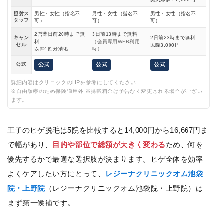
照射ス
男性・女性（指名不
男性・女性（指名不
男性・女性（指名不
タッフ
可）
可）
可）
2営業日前20時まで無
3日前13時まで無料
キャン
2日前23時まで無料
料
（会員専用WEB利用
セル
以降3,000円
以降1回分消化
時）
公式
公式
公式
公式
詳細内容はクリニックのHPを参考にしてください
※自由診療のため保険適用外 ※掲載料金は予告なく変更される場合がござい
ます。
王子のヒゲ脱毛は5院を比較すると14,000円から16,667円ま
で幅があり、
目的や部位で総額が大きく変わる
ため、何を
優先するかで最適な選択肢が決まります。ヒゲ全体を効率
よくケアしたい方にとって、
レジーナクリニックオム池袋
院・上野院
（レジーナクリニックオム池袋院・上野院）は
まず第一候補です。