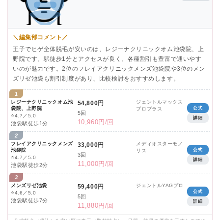
＼編集部コメント／
王子でヒゲ全体脱毛が安いのは、レジーナクリニックオム池袋院、上
野院です。駅徒歩1分とアクセスが良く、各種割引も豊富で通いやす
いのが魅力です。2位のフレイアクリニックメンズ池袋院や3位のメン
ズリゼ池袋も割引制度があり、比較検討をおすすめします。
1
レジーナクリニックオム池
ジェントルマックス
54,800円
袋院、上野院
公式
プロプラス
5回
⭐
4.7／5.0
詳細
10,960円/回
池袋駅徒歩1分
2
フレイアクリニックメンズ
メディオスターモノ
33,000円
池袋院
公式
リス
3回
⭐
4.7／5.0
詳細
11,000円/回
池袋駅徒歩2分
3
メンズリゼ池袋
ジェントルYAGプロ
59,400円
公式
⭐
4.6／5.0
5回
池袋駅徒歩7分
詳細
11,880円/回