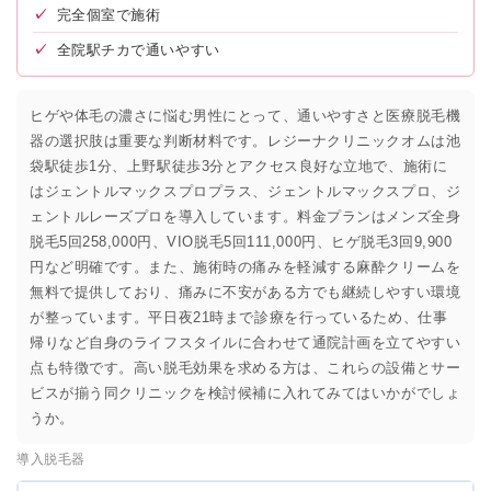
✓
完全個室で施術
✓
全院駅チカで通いやすい
ヒゲや体毛の濃さに悩む男性にとって、通いやすさと医療脱毛機
器の選択肢は重要な判断材料です。レジーナクリニックオムは池
袋駅徒歩1分、上野駅徒歩3分とアクセス良好な立地で、施術に
はジェントルマックスプロプラス、ジェントルマックスプロ、ジ
ェントルレーズプロを導入しています。料金プランはメンズ全身
脱毛5回258,000円、VIO脱毛5回111,000円、ヒゲ脱毛3回9,900
円など明確です。また、施術時の痛みを軽減する麻酔クリームを
無料で提供しており、痛みに不安がある方でも継続しやすい環境
が整っています。平日夜21時まで診療を行っているため、仕事
帰りなど自身のライフスタイルに合わせて通院計画を立てやすい
点も特徴です。高い脱毛効果を求める方は、これらの設備とサー
ビスが揃う同クリニックを検討候補に入れてみてはいかがでしょ
うか。
導入脱毛器