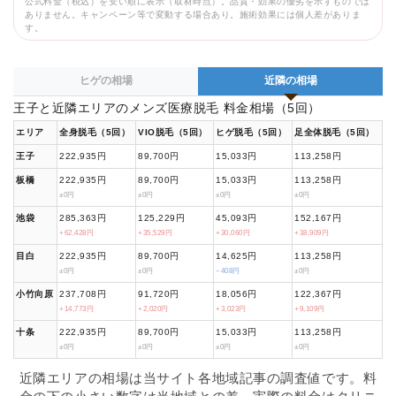
公式料金（税込）を安い順に表示（取材時点）。品質・効果の優劣を示すものでは
ありません。キャンペーン等で変動する場合あり。施術効果には個人差がありま
す。
ヒゲの相場
近隣の相場
王子と近隣エリアのメンズ医療脱毛 料金相場（5回）
エリア
全身脱毛（5回）
VIO脱毛（5回）
ヒゲ脱毛（5回）
足全体脱毛（5回）
王子
222,935円
89,700円
15,033円
113,258円
板橋
222,935円
89,700円
15,033円
113,258円
±0円
±0円
±0円
±0円
池袋
285,363円
125,229円
45,093円
152,167円
+62,428円
+35,529円
+30,060円
+38,909円
目白
222,935円
89,700円
14,625円
113,258円
±0円
±0円
−408円
±0円
小竹向原
237,708円
91,720円
18,056円
122,367円
+14,773円
+2,020円
+3,023円
+9,109円
十条
222,935円
89,700円
15,033円
113,258円
±0円
±0円
±0円
±0円
近隣エリアの相場は当サイト各地域記事の調査値です。料