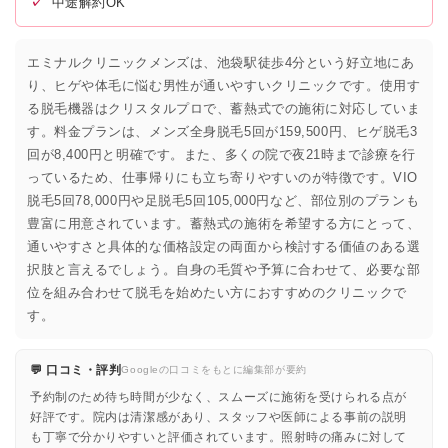
✓
中途解約OK
エミナルクリニックメンズは、池袋駅徒歩4分という好立地にあ
り、ヒゲや体毛に悩む男性が通いやすいクリニックです。使用す
る脱毛機器はクリスタルプロで、蓄熱式での施術に対応していま
す。料金プランは、メンズ全身脱毛5回が159,500円、ヒゲ脱毛3
回が8,400円と明確です。また、多くの院で夜21時まで診療を行
っているため、仕事帰りにも立ち寄りやすいのが特徴です。VIO
脱毛5回78,000円や足脱毛5回105,000円など、部位別のプランも
豊富に用意されています。蓄熱式の施術を希望する方にとって、
通いやすさと具体的な価格設定の両面から検討する価値のある選
択肢と言えるでしょう。自身の毛質や予算に合わせて、必要な部
位を組み合わせて脱毛を始めたい方におすすめのクリニックで
す。
💬 口コミ・評判
Googleの口コミをもとに編集部が要約
予約制のため待ち時間が少なく、スムーズに施術を受けられる点が
好評です。院内は清潔感があり、スタッフや医師による事前の説明
も丁寧で分かりやすいと評価されています。照射時の痛みに対して