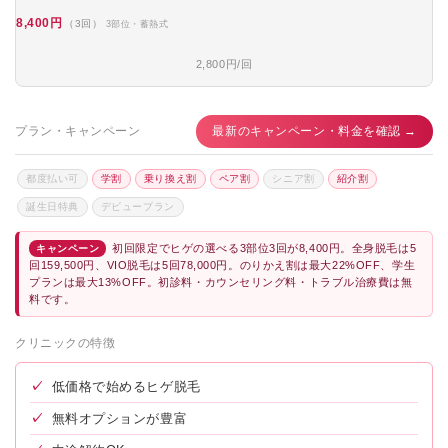
8,400円
（3回）
3部位・蓄熱式
2,800円/回
プラン・キャンペーン
最新のキャンペーン・料金を確認 →
都度払い可
学割
乗り換え割
ペア割
シニア割
紹介割
誕生日特典
デビュープラン
初回限定でヒゲの選べる3部位3回が8,400円。全身脱毛は5
キャンペーン
回159,500円、VIO脱毛は5回78,000円。のりかえ割は最大22%OFF、学生
プランは最大13%OFF。初診料・カウンセリング料・トラブル治療費は無
料です。
クリニックの特徴
✓
低価格で始めるヒゲ脱毛
✓
無料オプションが豊富