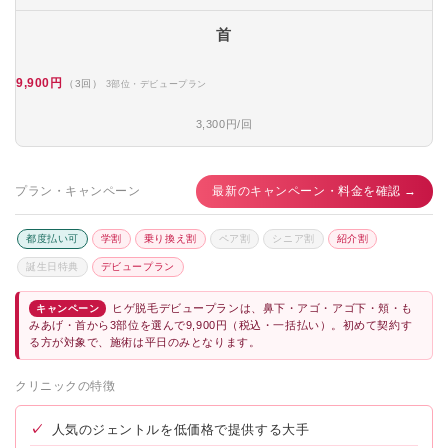
首
9,900円
（3回）
3部位・デビュープラン
3,300円/回
プラン・キャンペーン
最新のキャンペーン・料金を確認 →
都度払い可
学割
乗り換え割
ペア割
シニア割
紹介割
誕生日特典
デビュープラン
ヒゲ脱毛デビュープランは、鼻下・アゴ・アゴ下・頬・も
キャンペーン
みあげ・首から3部位を選んで9,900円（税込・一括払い）。初めて契約す
る方が対象で、施術は平日のみとなります。
クリニックの特徴
✓
人気のジェントルを低価格で提供する大手