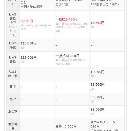
分け
ト
全国64院
140院以上で予約OK
全国各地に展開
ヒゲ3
部位
一括払8,400円
9,900円
(鼻下
16,800円
3回・蓄熱式 ※初回のみ適用
3回 ※平日のみ ※初回のみ
+あご
※初回カウンセリング限定
6回
適用
上+あ
価格
ご下)
ヒゲ5
118,800円
–
–
部位
5回
一括払57,200円
ヒゲ6
132,000円
–
5回・蓄熱式 ※麻酔無料 ※
部位
5回
初回のみ適用
もみあ
19,800円
–
–
げ・頬
6回
36,000円
鼻下
–
–
6回
36,000円
あご
–
–
6回
36,000円
あご下
–
–
6回
強力麻酔クリーム：
追加料
–
麻酔：2,000円
980円
金
笑気麻酔：2,000円