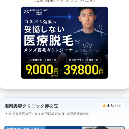
湘南美容クリニック赤羽院
★
4.6
(648)
📍 東京都北区赤羽1-9-3 赤羽駅前ビル7F(赤羽駅徒歩2分)