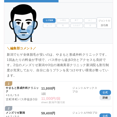
ヒゲ全体
3-4部位
鼻下
あご
ジェントル
脱毛機
あご下
頬
もみあげ
首
＼編集部コメント／
新潟でヒゲ全体脱毛が安いのは、やまもと形成外科クリニックです。
1回あたりの料金が手頃で、バス停から徒歩3分とアクセスも良好で
す。2位のメンズリゼ新潟や3位の湘南美容クリニック新潟院も割引制
度が充実しており、自分に合うプランを見つけやすい環境が整ってい
ます。
1
やまもと形成外科クリニッ
ジェントルマックス
11,000円
ク
プロ
公式
1回
⭐
3.0／5.0
詳細
11,000円/回
古町本町バス停徒歩3分
sheet:新潟/F/髭/1回
2
メンズリゼ新潟
ジェントルYAGプロ
59,400円
公式
⭐
4.7／5.0