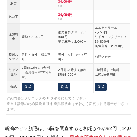
36,000円
あご
–
–
6回
36,000円
あご下
–
–
6回
エムラクリーム：
強力麻酔クリーム：
2,750円
追加料
麻酔：2,000円
980円
リドカインクリーム：
金
笑気麻酔：2,000円
10,800円
笑気麻酔：2,750円
照射ス
男性・女性（指名不
男性・女性（指名不
お問い合せ
タッフ
可）
可）
3日前13時まで無料
キャン
2日前23時まで無料
3時間前まで無料
（会員専用WEB利用
セル
以降3,000円
以後1回分消化
時）
公式
公式
公式
公式
詳細内容はクリニックのHPを参考にしてください
※自由診療のため保険適用外 ※掲載料金は予告なく変更される場合がござい
ます。
新潟のヒゲ脱毛は、6院を調査すると相場が46,982円（14,0