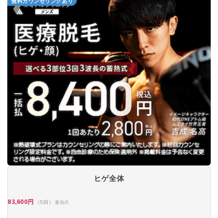
無料カウンセリングあり
中村皮ふ科クリニック
★2.9 / 5（63件）
ヒゲ全体
83,600円
（5回）
蓄熱式