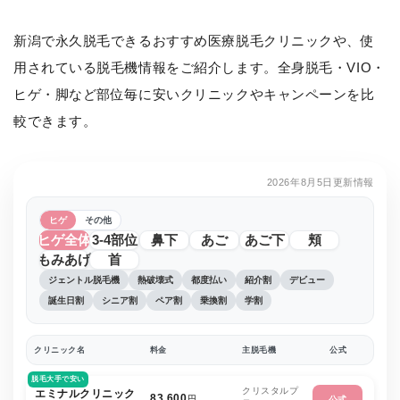
新潟で永久脱毛できるおすすめ医療脱毛クリニックや、使
用されている脱毛機情報をご紹介します。全身脱毛・VIO・
ヒゲ・脚など部位毎に安いクリニックやキャンペーンを比
較できます。
2026年8月5日更新情報
ヒゲ
その他
ヒゲ全体
3-4部位
鼻下
あご
あご下
頬
もみあげ
首
ジェントル脱毛機
熱破壊式
都度払い
紹介割
デビュー
誕生日割
シニア割
ペア割
乗換割
学割
クリニック名
料金
主脱毛機
公式
脱毛大手で安い
クリスタルプ
エミナルクリニック
83,600
円
公式