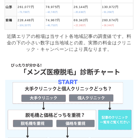
山形
261,077円
78,975円
26,144円
130,972円
−73,708円
−42,745円
−20,838円
−91,358円
前橋
228,448円
74,967円
69,342円
260,674円
−106,337円
−46,753円
+22,360円
+38,344円
近隣エリアの相場は当サイト各地域記事の調査値です。料
金の下の小さい数字は当地域との差。実際の料金はクリニ
ック・キャンペーンにより異なります。