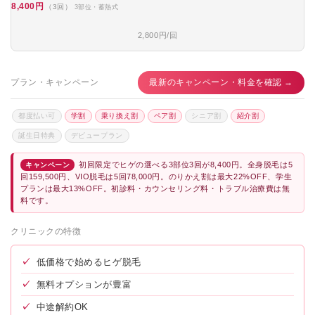
8,400円
（3回）
3部位・蓄熱式
2,800円/回
プラン・キャンペーン
最新のキャンペーン・料金を確認 →
都度払い可
学割
乗り換え割
ペア割
シニア割
紹介割
誕生日特典
デビュープラン
初回限定でヒゲの選べる3部位3回が8,400円。全身脱毛は5
キャンペーン
回159,500円、VIO脱毛は5回78,000円。のりかえ割は最大22%OFF、学生
プランは最大13%OFF。初診料・カウンセリング料・トラブル治療費は無
料です。
クリニックの特徴
✓
低価格で始めるヒゲ脱毛
✓
無料オプションが豊富
✓
中途解約OK