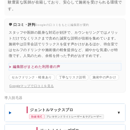
験豊富な医師が在籍しており、安心して施術を受けられる環境で
す。
💬 口コミ・評判
Googleの口コミをもとに編集部が要約
スタッフや医師の親身な対応が好評で、カウンセリングではメリッ
トだけでなくリスクまで含めた誠実な説明が信頼を集めています。
施術中は日常会話でリラックスを促す声かけがあるほか、待合室で
はセルフのドリンクや施術後の軽食提供など、細やかな気遣いが特
徴です。人気のため、余裕を持った予約がおすすめです。
編集部がまとめた利用者の声
セルフドリンク・軽食あり
丁寧なリスク説明
施術中の声かけ
Googleマップで口コミを見る
導入脱毛器
ジェントルマックスプロ
▼
熱破壊式
アレキサンドライトレーザー＆ヤグレーザー