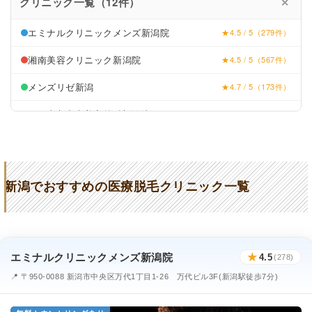
クリニック一覧（12件）
✕
エミナルクリニックメンズ新潟院
★4.5 / 5（279件）
湘南美容クリニック新潟院
★4.5 / 5（567件）
メンズリゼ新潟
★4.7 / 5（173件）
TCB東京中央美容外科新潟院
★4.0 / 5（623件）
LULA美容クリニック（旧：Nクリニック）
★4.7 / 5（317件）
きど皮ふ科
★4.0 / 5（115件）
新潟でおすすめの医療脱毛クリニック一覧
しむら皮膚科クリニック
★3.4 / 5（320件）
さとう美容クリニック
★4.2 / 5（5件）
植村美容外科
★4.5 / 5（34件）
エミナルクリニックメンズ新潟院
★
4.5
(278)
やまもと形成外科クリニック
★3.0 / 5（42件）
📍 〒950-0088 新潟市中央区万代1丁目1-26 万代ビル3F(新潟駅徒歩7分)
エールホームクリニック長岡
★3.7 / 5（19件）