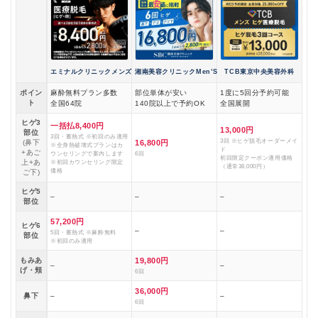
エミナルクリニックメンズ
湘南美容クリニックMen’S
TCB東京中央美容外科
ポイン
麻酔無料プラン多数
部位単体が安い
1度に5回分予約可能
ト
全国64院
140院以上で予約OK
全国展開
ヒゲ3
一括払8,400円
13,000円
部位
3回・蓄熱式 ※初回のみ適用
3回 ※ヒゲ脱毛オーダーメイ
(鼻下
16,800円
※全身熱破壊式プランはカ
ド
+あご
ウンセリングで案内します
6回
初回限定クーポン適用価格
上+あ
※初回カウンセリング限定
（通常38,000円）
価格
ご下)
ヒゲ5
–
–
–
部位
57,200円
ヒゲ6
–
–
5回・蓄熱式 ※麻酔無料
部位
※初回のみ適用
もみあ
19,800円
–
–
げ・頬
6回
36,000円
鼻下
–
–
6回