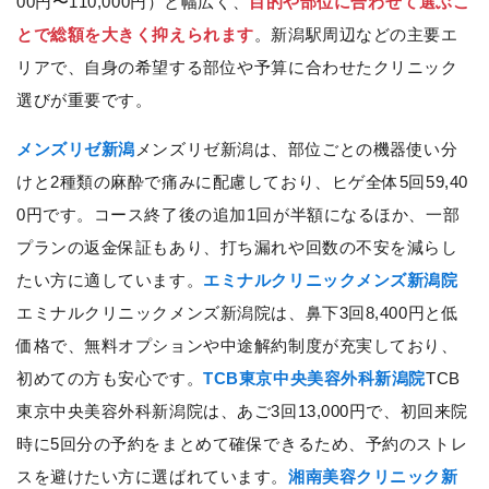
00円〜110,000円）と幅広く、
目的や部位に合わせて選ぶこ
とで総額を大きく抑えられます
。新潟駅周辺などの主要エ
リアで、自身の希望する部位や予算に合わせたクリニック
選びが重要です。
メンズリゼ新潟
メンズリゼ新潟は、部位ごとの機器使い分
けと2種類の麻酔で痛みに配慮しており、ヒゲ全体5回59,40
0円です。コース終了後の追加1回が半額になるほか、一部
プランの返金保証もあり、打ち漏れや回数の不安を減らし
たい方に適しています。
エミナルクリニックメンズ新潟院
エミナルクリニックメンズ新潟院は、鼻下3回8,400円と低
価格で、無料オプションや中途解約制度が充実しており、
初めての方も安心です。
TCB東京中央美容外科新潟院
TCB
東京中央美容外科新潟院は、あご3回13,000円で、初回来院
時に5回分の予約をまとめて確保できるため、予約のストレ
スを避けたい方に選ばれています。
湘南美容クリニック新