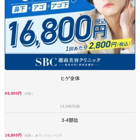
ヒゲ全体
66,000円
（5回）
13,200円/回
3-4部位
16,800円
（6回）
鼻下＋アゴ＋アゴ下