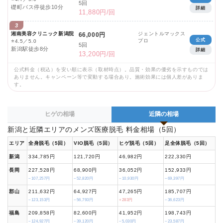
5回
礎町バス停徒歩10分
詳細
11,880円/回
3
湘南美容クリニック新潟院
ジェントルマックス
66,000円
公式
プロ
⭐
4.5／5.0
5回
新潟駅徒歩8分
詳細
13,200円/回
公式料金（税込）を安い順に表示（取材時点）。品質・効果の優劣を示すものでは
ありません。キャンペーン等で変動する場合あり。施術効果には個人差がありま
す。
ヒゲの相場
近隣の相場
新潟と近隣エリアのメンズ医療脱毛 料金相場（5回）
エリア
全身脱毛（5回）
VIO脱毛（5回）
ヒゲ脱毛（5回）
足全体脱毛（5回）
新潟
334,785円
121,720円
46,982円
222,330円
長岡
227,528円
68,900円
36,052円
152,933円
−107,257円
−52,820円
−10,930円
−69,397円
郡山
211,632円
64,927円
47,265円
185,707円
−123,153円
−56,793円
+283円
−36,623円
福島
209,858円
82,600円
41,952円
198,743円
−124,927円
−39,120円
−5,030円
−23,587円