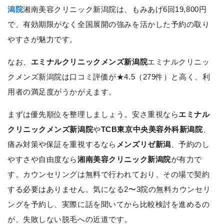
潟院
湘南美容クリニック新潟院は、もみあげ6回19,800円
で、有効期限がなく全国展開の強みを活かした予約の取り
やすさが魅力です。
なお、
エミナルクリニックメンズ新潟院
エミナルクリニッ
クメンズ新潟院は口コミ評価が★4.5（279件）と高く、利
用者の満足度がうかがえます。
まずは優先順位を整理しましょう。安さ重視なら
エミナル
クリニックメンズ新潟院
や
TCB東京中央美容外科新潟院
、
痛み対策や保証を重視するなら
メンズリゼ新潟
、予約のし
やすさや自由度なら
湘南美容クリニック新潟院
が有力で
す。カウンセリングは無料で行われており、その場で契約
する必要はありません。気になる2〜3院の無料カウンセリ
ングを予約し、実際に話を聞いてから比較検討を進めるの
が、失敗しない脱毛への近道です。