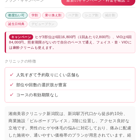
プラン・キャンペーン
最新のキャンペーン・料金を確認 →
都度払い可
学割
乗り換え割
ペア割
シニア割
紹介割
誕生日特典
デビュープラン
ヒゲ3部位は6回16,800円（1回あたり2,800円）、VIOは6回
キャンペーン
84,000円。照射期限がないので自分のペースで通え、フェイス・首・VIOに
は麻酔クリームも使えます。
クリニックの特徴
✓
人気すぎて予約取りにくい店舗も
✓
部位や回数の選択肢が豊富
✓
コースの有効期限なし
湘南美容クリニック新潟院は、新潟駅万代口から徒歩約10分、
商業施設「ビルボードプレイス」3階に位置し、アクセス良好な
立地です。男性のヒゲや体毛の悩みに対応しており、痛みに配慮
した施術や、通いやすい価格帯のプランが用意されています。経