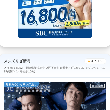
メンズリゼ新潟
★
4.7
(173)
📍 〒951-8052 新潟県新潟市中央区下大川前通七ノ町2230-37 メゾンソレイユ
2F(礎町バス停徒歩10分)
無料カウンセリングあり