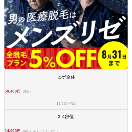
ヒゲ全体
59,400円
（5回）
11,880円/回
3-4部位
14,000円
（5回）
鼻下＋アゴ＋アゴ下