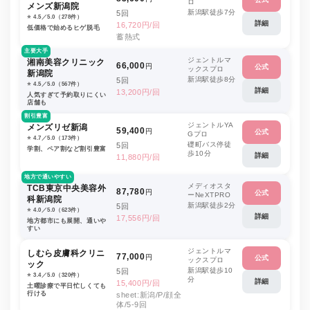
ロ
メンズ新潟院
新潟駅徒歩7分
5回
⭐️ 4.5／5.0（278件）
詳細
16,720円/回
低価格で始めるヒゲ脱毛
蓄熱式
主要大手
ジェントルマ
湘南美容クリニック
66,000
円
公式
ックスプロ
新潟院
新潟駅徒歩8分
5回
⭐️ 4.5／5.0（567件）
詳細
13,200円/回
人気すぎて予約取りにくい
店舗も
割引豊富
ジェントルYA
メンズリゼ新潟
59,400
円
公式
Gプロ
⭐️ 4.7／5.0（173件）
礎町バス停徒
5回
学割、ペア割など割引豊富
歩10分
詳細
11,880円/回
地方で通いやすい
メディオスタ
TCB東京中央美容外
87,780
円
公式
ーNeXTPRO
科新潟院
新潟駅徒歩2分
5回
⭐️ 4.0／5.0（623件）
詳細
17,556円/回
地方都市にも展開、通いや
すい
ジェントルマ
しむら皮膚科クリニ
77,000
円
公式
ックスプロ
ック
新潟駅徒歩10
5回
⭐️ 3.4／5.0（320件）
分
詳細
15,400円/回
土曜診療で平日忙しくても
行ける
sheet:新潟/P/顔全
体/5-9回