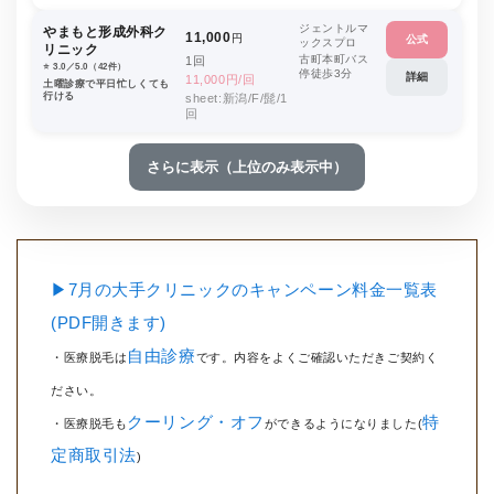
ジェントルマ
やまもと形成外科ク
11,000
円
公式
ックスプロ
リニック
古町本町バス
1回
⭐️ 3.0／5.0（42件）
停徒歩3分
詳細
11,000円/回
土曜診療で平日忙しくても
行ける
sheet:新潟/F/髭/1
回
さらに表示（上位のみ表示中）
▶7月の大手クリニックのキャンペーン料金一覧表
(PDF開きます)
自由診療
・医療脱毛は
です。内容をよくご確認いただきご契約く
ださい。
クーリング・オフ
特
・医療脱毛も
ができるようになりました(
定商取引法
)