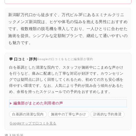
新潟駅万代口から徒歩すぐ、万代ビル3Fにあるエミナルクリニ
ックメンズ新潟院は、ヒゲや体毛の悩みを抱える男性におすすめ
です。複数種類の脱毛機を導入しており、一人ひとりに合わせた
施術を提供。シンプルな定額制プランで、継続して通いやすいの
も魅力です。
💬 口コミ・評判
Googleの口コミをもとに編集部が要約
白を基調とした清潔な院内で、スタッフが施術中にこまめな声かけ
を行うなど、痛みに配慮した丁寧な対応が好評です。カウンセリン
グでは疑問点に詳しく回答してくれるため、初めての方も安心感を
得やすい環境です。なお、人気により予約が混み合う傾向があるた
め、余裕を持ったスケジュールでの予約をおすすめします。
編集部がまとめた利用者の声
白基調の清潔な院内
施術中の丁寧な声かけ
計画的な予約推奨
Googleマップで口コミを見る
導入脱毛器