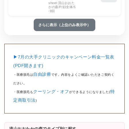
sheet:流山おおた
かの森/P/顔全体/5
-9回
さらに表示（上位のみ表示中）
▶7月の大手クリニックのキャンペーン料金一覧表
(PDF開きます)
自由診療
・医療脱毛は
です。内容をよくご確認いただきご契約く
ださい。
クーリング・オフ
特
・医療脱毛も
ができるようになりました(
定商取引法
)
流山おおたかの森でタイプ別に探す