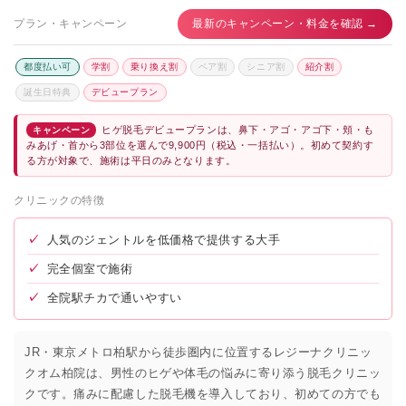
プラン・キャンペーン
最新のキャンペーン・料金を確認 →
都度払い可
学割
乗り換え割
ペア割
シニア割
紹介割
誕生日特典
デビュープラン
ヒゲ脱毛デビュープランは、鼻下・アゴ・アゴ下・頬・も
キャンペーン
みあげ・首から3部位を選んで9,900円（税込・一括払い）。初めて契約す
る方が対象で、施術は平日のみとなります。
クリニックの特徴
✓
人気のジェントルを低価格で提供する大手
✓
完全個室で施術
✓
全院駅チカで通いやすい
JR・東京メトロ柏駅から徒歩圏内に位置するレジーナクリニッ
クオム柏院は、男性のヒゲや体毛の悩みに寄り添う脱毛クリニッ
クです。痛みに配慮した脱毛機を導入しており、初めての方でも