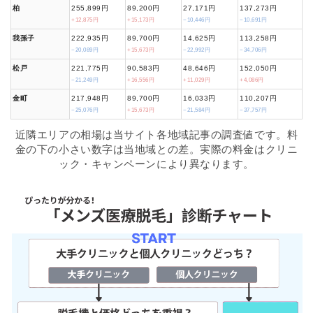
柏
255,899円
89,200円
27,171円
137,273円
+12,875円
+15,173円
−10,446円
−10,691円
我孫子
222,935円
89,700円
14,625円
113,258円
−20,089円
+15,673円
−22,992円
−34,706円
松戸
221,775円
90,583円
48,646円
152,050円
−21,249円
+16,556円
+11,029円
+4,086円
金町
217,948円
89,700円
16,033円
110,207円
−25,076円
+15,673円
−21,584円
−37,757円
近隣エリアの相場は当サイト各地域記事の調査値です。料
金の下の小さい数字は当地域との差。実際の料金はクリニ
ック・キャンペーンにより異なります。