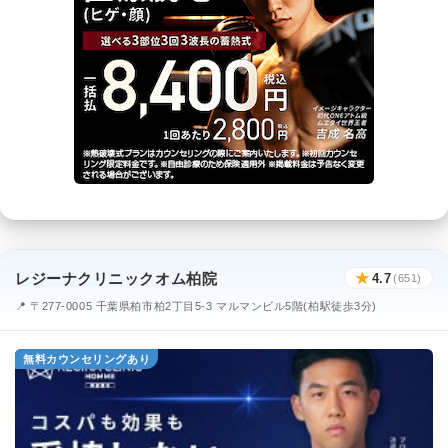
レジーナクリニックオム柏院
★
4.7
(651)
📍 〒277-0005 千葉県柏市柏2丁目5-3 マルマンビル5階(柏駅徒歩3分)
無料カウンセリングあり