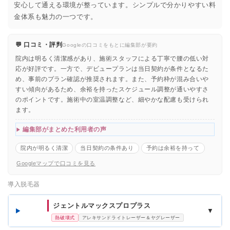
安心して通える環境が整っています。シンプルで分かりやすい料
金体系も魅力の一つです。
💬 口コミ・評判
Googleの口コミをもとに編集部が要約
院内は明るく清潔感があり、施術スタッフによる丁寧で腰の低い対
応が好評です。一方で、デビュープランは当日契約が条件となるた
め、事前のプラン確認が推奨されます。また、予約枠が混み合いや
すい傾向があるため、余裕を持ったスケジュール調整が通いやすさ
のポイントです。施術中の室温調整など、細やかな配慮も受けられ
ます。
編集部がまとめた利用者の声
院内が明るく清潔
当日契約の条件あり
予約は余裕を持って
Googleマップで口コミを見る
導入脱毛器
ジェントルマックスプロプラス
▼
熱破壊式
アレキサンドライトレーザー＆ヤグレーザー