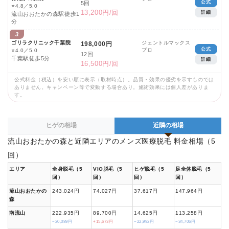
公式
5回
⭐
4.8／5.0
13,200円/回
詳細
流山おおたかの森駅徒歩1
分
3
ゴリラクリニック千葉院
ジェントルマックス
198,000円
公式
プロ
⭐
4.0／5.0
12回
千葉駅徒歩5分
詳細
16,500円/回
公式料金（税込）を安い順に表示（取材時点）。品質・効果の優劣を示すものでは
ありません。キャンペーン等で変動する場合あり。施術効果には個人差がありま
す。
ヒゲの相場
近隣の相場
流山おおたかの森と近隣エリアのメンズ医療脱毛 料金相場（5
回）
エリア
全身脱毛（5
VIO脱毛（5
ヒゲ脱毛（5
足全体脱毛（5
回）
回）
回）
回）
流山おおたかの
243,024円
74,027円
37,617円
147,964円
森
南流山
222,935円
89,700円
14,625円
113,258円
−20,089円
+15,673円
−22,992円
−34,706円