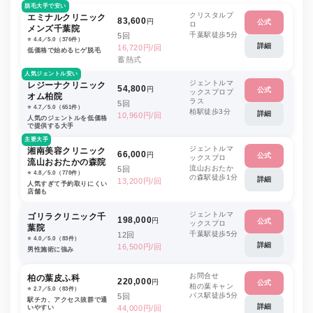
脱毛大手で安い
クリスタルプ
エミナルクリニック
83,600
円
公式
ロ
メンズ千葉院
千葉駅徒歩5分
5回
⭐️ 4.4／5.0（376件）
詳細
16,720円/回
低価格で始めるヒゲ脱毛
蓄熱式
人気ジェントル安い
ジェントルマ
レジーナクリニック
54,800
円
公式
ックスプロプ
オム柏院
ラス
5回
⭐️ 4.7／5.0（651件）
柏駅徒歩3分
詳細
10,960円/回
人気のジェントルを低価格
で提供する大手
主要大手
ジェントルマ
湘南美容クリニック
66,000
円
公式
ックスプロ
流山おおたかの森院
流山おおたか
5回
⭐️ 4.8／5.0（778件）
の森駅徒歩1分
詳細
13,200円/回
人気すぎて予約取りにくい
店舗も
ジェントルマ
ゴリラクリニック千
198,000
円
公式
ックスプロ
葉院
千葉駅徒歩5分
12回
⭐️ 4.0／5.0（83件）
詳細
16,500円/回
男性施術に強み
お問合せ
柏の葉皮ふ科
220,000
円
公式
柏の葉キャン
⭐️ 2.7／5.0（83件）
パス駅徒歩5分
5回
駅チカ、アクセス抜群で通
詳細
いやすい
44,000円/回