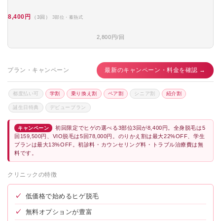
8,400円
（3回）
3部位・蓄熱式
2,800円/回
プラン・キャンペーン
最新のキャンペーン・料金を確認 →
都度払い可
学割
乗り換え割
ペア割
シニア割
紹介割
誕生日特典
デビュープラン
初回限定でヒゲの選べる3部位3回が8,400円。全身脱毛は5
キャンペーン
回159,500円、VIO脱毛は5回78,000円。のりかえ割は最大22%OFF、学生
プランは最大13%OFF。初診料・カウンセリング料・トラブル治療費は無
料です。
クリニックの特徴
✓
低価格で始めるヒゲ脱毛
✓
無料オプションが豊富