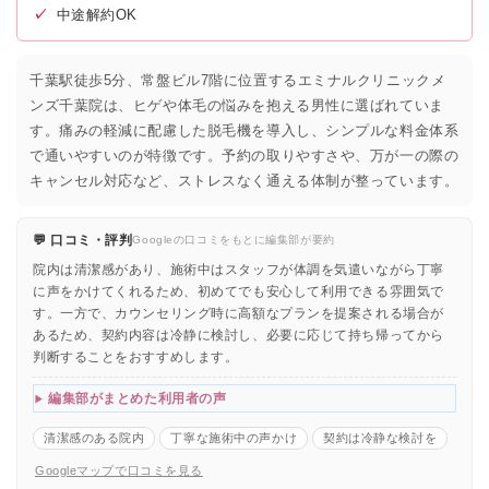
✓
中途解約OK
千葉駅徒歩5分、常盤ビル7階に位置するエミナルクリニックメ
ンズ千葉院は、ヒゲや体毛の悩みを抱える男性に選ばれていま
す。痛みの軽減に配慮した脱毛機を導入し、シンプルな料金体系
で通いやすいのが特徴です。予約の取りやすさや、万が一の際の
キャンセル対応など、ストレスなく通える体制が整っています。
💬 口コミ・評判
Googleの口コミをもとに編集部が要約
院内は清潔感があり、施術中はスタッフが体調を気遣いながら丁寧
に声をかけてくれるため、初めてでも安心して利用できる雰囲気で
す。一方で、カウンセリング時に高額なプランを提案される場合が
あるため、契約内容は冷静に検討し、必要に応じて持ち帰ってから
判断することをおすすめします。
編集部がまとめた利用者の声
清潔感のある院内
丁寧な施術中の声かけ
契約は冷静な検討を
Googleマップで口コミを見る