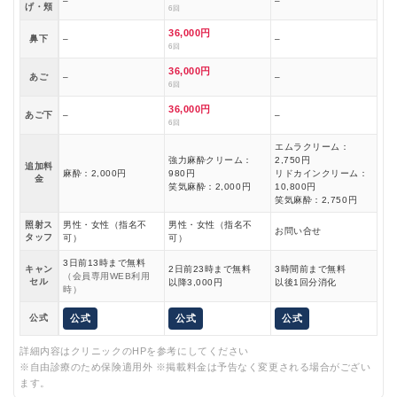
–
–
げ・頬
6回
36,000円
鼻下
–
–
6回
36,000円
あご
–
–
6回
36,000円
あご下
–
–
6回
エムラクリーム：
強力麻酔クリーム：
2,750円
追加料
麻酔：2,000円
980円
リドカインクリーム：
金
笑気麻酔：2,000円
10,800円
笑気麻酔：2,750円
照射ス
男性・女性（指名不
男性・女性（指名不
お問い合せ
タッフ
可）
可）
3日前13時まで無料
キャン
2日前23時まで無料
3時間前まで無料
（会員専用WEB利用
セル
以降3,000円
以後1回分消化
時）
公式
公式
公式
公式
詳細内容はクリニックのHPを参考にしてください
※自由診療のため保険適用外 ※掲載料金は予告なく変更される場合がござい
ます。