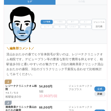
ヒゲ
その他
ヒゲ全体
3-4部位
鼻下
あご
ジェントル
脱毛機
あご下
頬
もみあげ
首
＼編集部コメント／
流山おおたかの森でヒゲ全体脱毛が安いのは、レジーナクリニックオ
ム柏院です。デビュープラン等の豊富な割引で費用を抑えやすく、柏
駅徒歩3分と通いやすいのが魅力です。2位の湘南美容クリニック流山
おおたかの森院、3位のゴリラクリニック千葉院も合わせて比較検討
してみてください。
1
レジーナクリニックオム柏
ジェントルマックス
54,800円
院
公式
プロプラス
5回
⭐
4.7／5.0
詳細
10,960円/回
柏駅徒歩3分
2
湘南美容クリニック流山お
ジェントルマックス
66,000円
おたかの森院
プロ