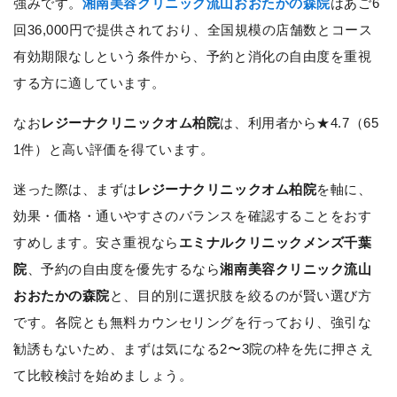
強みです。
湘南美容クリニック流山おおたかの森院
はあご6
回36,000円で提供されており、全国規模の店舗数とコース
有効期限なしという条件から、予約と消化の自由度を重視
する方に適しています。
なお
レジーナクリニックオム柏院
は、利用者から★4.7（65
1件）と高い評価を得ています。
迷った際は、まずは
レジーナクリニックオム柏院
を軸に、
効果・価格・通いやすさのバランスを確認することをおす
すめします。安さ重視なら
エミナルクリニックメンズ千葉
院
、予約の自由度を優先するなら
湘南美容クリニック流山
おおたかの森院
と、目的別に選択肢を絞るのが賢い選び方
です。各院とも無料カウンセリングを行っており、強引な
勧誘もないため、まずは気になる2〜3院の枠を先に押さえ
て比較検討を始めましょう。