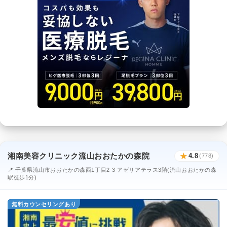
湘南美容クリニック流山おおたかの森院
★
4.8
(778)
📍 千葉県流山市おおたかの森西1丁目2-3 アゼリアテラス3階(流山おおたかの森
駅徒歩1分)
無料カウンセリングあり