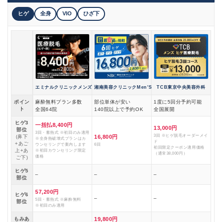
ヒゲ
全身
VIO
ひざ下
エミナルクリニックメンズ
湘南美容クリニックMen’S
TCB東京中央美容外科
ポイン
麻酔無料プラン多数
部位単体が安い
1度に5回分予約可能
ト
全国64院
140院以上で予約OK
全国展開
ヒゲ3
一括払8,400円
13,000円
部位
3回・蓄熱式 ※初回のみ適用
3回 ※ヒゲ脱毛オーダーメイ
(鼻下
16,800円
※全身熱破壊式プランはカ
ド
+あご
ウンセリングで案内します
6回
初回限定クーポン適用価格
上+あ
※初回カウンセリング限定
（通常38,000円）
価格
ご下)
ヒゲ5
–
–
–
部位
57,200円
ヒゲ6
–
–
5回・蓄熱式 ※麻酔無料
部位
※初回のみ適用
もみあ
19,800円