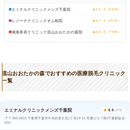
エミナルクリニックメンズ千葉院
★4.4 / 5（376件）
レジーナクリニックオム柏院
★4.7 / 5（651件）
湘南美容クリニック流山おおたかの森院
★4.8 / 5（778件）
ゴリラクリニック千葉院
★4.0 / 5（83件）
星と太陽のクリニック
★2.8 / 5（81件）
南流山内視鏡おなかクリニック
★4.8 / 5（355件）
流山おおたかの森でおすすめの医療脱毛クリニック
マイスキンクリニック
★4.1 / 5（92件）
一覧
柏の葉皮ふ科
★2.7 / 5（83件）
大和田ファミリークリニック
★2.4 / 5（107件）
エミナルクリニックメンズ千葉院
★
4.4
流山鶴町皮膚科・小児科クリニック
(376)
★4.1 / 5（42件）
📍 〒260-0015 千葉県千葉市中央区富士見1丁目14-11 常盤ビル７階(千葉駅徒歩
5分)