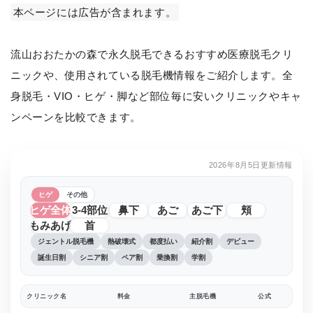
本ページには広告が含まれます。
流山おおたかの森で永久脱毛できるおすすめ医療脱毛クリ
ニックや、使用されている脱毛機情報をご紹介します。全
身脱毛・VIO・ヒゲ・脚など部位毎に安いクリニックやキャ
ンペーンを比較できます。
2026年8月5日更新情報
ヒゲ
その他
ヒゲ全体
3-4部位
鼻下
あご
あご下
頬
もみあげ
首
ジェントル脱毛機
熱破壊式
都度払い
紹介割
デビュー
誕生日割
シニア割
ペア割
乗換割
学割
クリニック名
料金
主脱毛機
公式