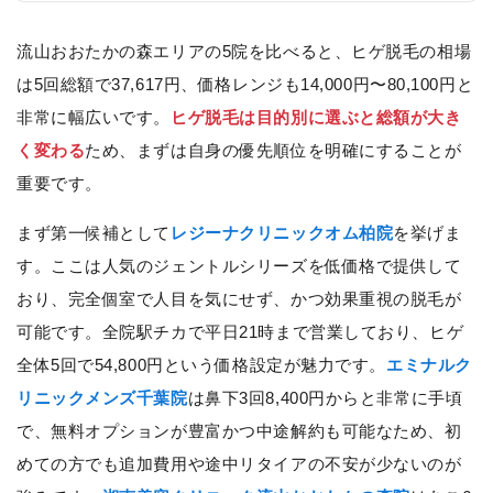
流山おおたかの森エリアの5院を比べると、ヒゲ脱毛の相場
は5回総額で37,617円、価格レンジも14,000円〜80,100円と
非常に幅広いです。
ヒゲ脱毛は目的別に選ぶと総額が大き
く変わる
ため、まずは自身の優先順位を明確にすることが
重要です。
まず第一候補として
レジーナクリニックオム柏院
を挙げま
す。ここは人気のジェントルシリーズを低価格で提供して
おり、完全個室で人目を気にせず、かつ効果重視の脱毛が
可能です。全院駅チカで平日21時まで営業しており、ヒゲ
全体5回で54,800円という価格設定が魅力です。
エミナルク
リニックメンズ千葉院
は鼻下3回8,400円からと非常に手頃
で、無料オプションが豊富かつ中途解約も可能なため、初
めての方でも追加費用や途中リタイアの不安が少ないのが