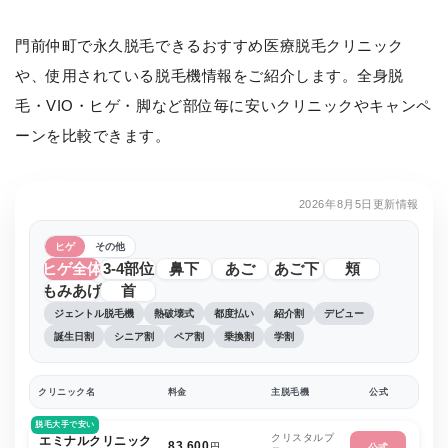
門前仲町で永久脱毛できるおすすめ医療脱毛クリニック
や、使用されている脱毛機情報をご紹介します。全身脱
毛・VIO・ヒゲ・脚など部位毎に安いクリニックやキャンペ
ーンを比較できます。
2026年8月5日更新情報
ヒゲ
その他
ヒゲ全体
3-4部位
鼻下
あご
あご下
頬
もみあげ
首
ジェントル脱毛機
熱破壊式
都度払い
紹介割
デビュー
誕生日割
シニア割
ペア割
乗換割
学割
クリニック名
料金
主脱毛機
公式
脱毛大手で安い
クリスタルプ
エミナルクリニック
83,600
円
公式