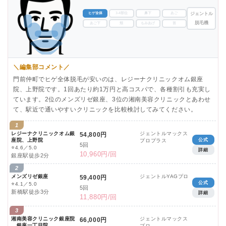
ヒゲ全体
3-4部位
鼻下
あご
ジェントル
脱毛機
あご下
頬
もみあげ
首
＼編集部コメント／
門前仲町でヒゲ全体脱毛が安いのは、レジーナクリニックオム銀座
院、上野院です。1回あたり約1万円と高コスパで、各種割引も充実し
ています。2位のメンズリゼ銀座、3位の湘南美容クリニックとあわせ
て、駅近で通いやすいクリニックを比較検討してみてください。
1
レジーナクリニックオム銀
ジェントルマックス
54,800円
座院、上野院
公式
プロプラス
5回
⭐
4.6／5.0
詳細
10,960円/回
銀座駅徒歩2分
2
メンズリゼ銀座
ジェントルYAGプロ
59,400円
公式
⭐
4.1／5.0
5回
新橋駅徒歩3分
詳細
11,880円/回
3
湘南美容クリニック銀座院
ジェントルマックス
66,000円
、銀座一丁目院、
プロ