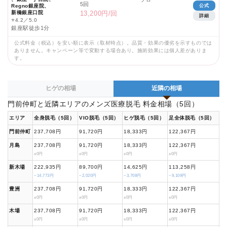
5回
Regno銀座院、
公式
新橋銀座口院
13,200円/回
詳細
⭐
4.2／5.0
銀座駅徒歩1分
公式料金（税込）を安い順に表示（取材時点）。品質・効果の優劣を示すものでは
ありません。キャンペーン等で変動する場合あり。施術効果には個人差がありま
す。
ヒゲの相場
近隣の相場
門前仲町と近隣エリアのメンズ医療脱毛 料金相場（5回）
エリア
全身脱毛（5回）
VIO脱毛（5回）
ヒゲ脱毛（5回）
足全体脱毛（5回）
門前仲町
237,708円
91,720円
18,333円
122,367円
月島
237,708円
91,720円
18,333円
122,367円
±0円
±0円
±0円
±0円
新木場
222,935円
89,700円
14,625円
113,258円
−14,773円
−2,020円
−3,708円
−9,109円
豊洲
237,708円
91,720円
18,333円
122,367円
±0円
±0円
±0円
±0円
木場
237,708円
91,720円
18,333円
122,367円
±0円
±0円
±0円
±0円