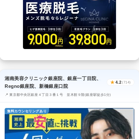
湘南美容クリニック銀座院、銀座一丁目院、
★
4.2
(714)
Regno銀座院、新橋銀座口院
📍 東京都中央区銀座４丁目３番１号 並木館９階(銀座駅徒歩1分)
無料カウンセリングあり