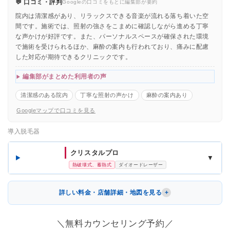
💬 口コミ・評判
Googleの口コミをもとに編集部が要約
院内は清潔感があり、リラックスできる音楽が流れる落ち着いた空
間です。施術では、照射の強さをこまめに確認しながら進める丁寧
な声かけが好評です。また、パーソナルスペースが確保された環境
で施術を受けられるほか、麻酔の案内も行われており、痛みに配慮
した対応が期待できるクリニックです。
編集部がまとめた利用者の声
清潔感のある院内
丁寧な照射の声かけ
麻酔の案内あり
Googleマップで口コミを見る
導入脱毛器
クリスタルプロ
▼
熱破壊式、蓄熱式
ダイオードレーザー
詳しい料金・店舗詳細・地図を見る
＼無料カウンセリング予約／