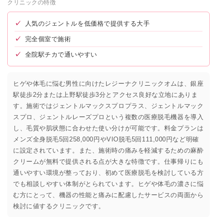
クリニックの特徴
✓
人気のジェントルを低価格で提供する大手
✓
完全個室で施術
✓
全院駅チカで通いやすい
ヒゲや体毛に悩む男性に向けたレジーナクリニックオムは、銀座
駅徒歩2分または上野駅徒歩3分とアクセス良好な立地にありま
す。施術ではジェントルマックスプロプラス、ジェントルマック
スプロ、ジェントルレーズプロという複数の医療脱毛機器を導入
し、毛質や肌状態に合わせた使い分けが可能です。料金プランは
メンズ全身脱毛5回258,000円やVIO脱毛5回111,000円など明確
に設定されています。また、施術時の痛みを軽減するための麻酔
クリームが無料で提供される点が大きな特徴です。仕事帰りにも
通いやすい環境が整っており、初めて医療脱毛を検討している方
でも相談しやすい体制がとられています。ヒゲや体毛の濃さに悩
む方にとって、機器の性能と痛みに配慮したサービスの両面から
検討に値するクリニックです。