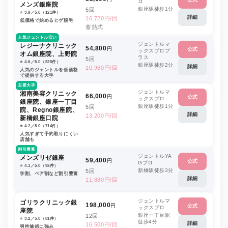
ロ
メンズ銀座院
銀座駅徒歩1分
5回
⭐️ 3.9／5.0（121件）
詳細
16,720円/回
低価格で始めるヒゲ脱毛
蓄熱式
人気ジェントル安い
ジェントルマ
レジーナクリニック
54,800
円
公式
ックスプロプ
オム銀座院、上野院
ラス
5回
⭐️ 4.6／5.0（820件）
銀座駅徒歩2分
詳細
10,960円/回
人気のジェントルを低価格
で提供する大手
主要大手
ジェントルマ
湘南美容クリニック
66,000
円
公式
ックスプロ
銀座院、銀座一丁目
銀座駅徒歩1分
5回
院、Regno銀座院、
詳細
13,200円/回
新橋銀座口院
⭐️ 4.2／5.0（714件）
人気すぎて予約取りにくい
店舗も
割引豊富
ジェントルYA
メンズリゼ銀座
59,400
円
公式
Gプロ
⭐️ 4.1／5.0（92件）
新橋駅徒歩3分
5回
学割、ペア割など割引豊富
詳細
11,880円/回
ジェントルマ
ゴリラクリニック銀
198,000
円
公式
ックスプロ
座院
銀座一丁目駅
12回
⭐️ 3.2／5.0（81件）
徒歩4分
詳細
16,500円/回
男性施術に強み