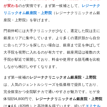
が変わる
のが実情です。まず第一候補として、
レジーナク
リニックオム銀座院・上野院
（レジーナクリニックオム銀
座院・上野院）を挙げます。
門前仲町には大手クリニックが少なく、選定した院は主に
銀座エリアに集中しています。より多くの選択肢から自分
に合ったプランを探したい場合は、銀座まで足を伸ばして
大手院を視野に入れるのが有力です。銀座周辺は複数の大
手院が駅近で展開しており、料金や使用する脱毛機を比較
しながら検討しやすくなります。
まず第一候補の
レジーナクリニックオム銀座院・上野院
は、人気のジェントルシリーズを低価格で提供しており、
完全個室かつ全院駅チカで通いやすさが魅力です。ヒゲ全
体5回54,800円で、
レジーナクリニックオム銀座院・上野院
は★4.6（820件）と高評価を得ています。続いて
エミナル