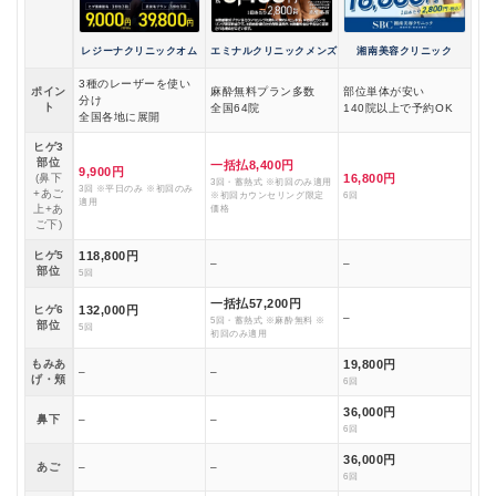
レジーナクリニックオム
エミナルクリニックメンズ
湘南美容クリニック
3種のレーザーを使い
ポイン
麻酔無料プラン多数
部位単体が安い
分け
ト
全国64院
140院以上で予約OK
全国各地に展開
ヒゲ3
部位
一括払8,400円
9,900円
(鼻下
16,800円
3回・蓄熱式 ※初回のみ適用
3回 ※平日のみ ※初回のみ
+あご
※初回カウンセリング限定
6回
適用
上+あ
価格
ご下)
ヒゲ5
118,800円
–
–
部位
5回
一括払57,200円
ヒゲ6
132,000円
–
5回・蓄熱式 ※麻酔無料 ※
部位
5回
初回のみ適用
もみあ
19,800円
–
–
げ・頬
6回
36,000円
鼻下
–
–
6回
36,000円
あご
–
–
6回