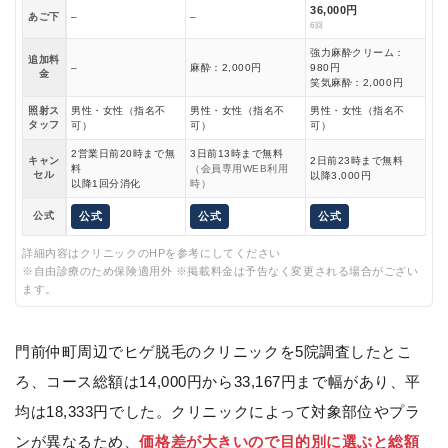
36,000円
あご下
–
–
6回
強力麻酔クリーム：
追加料
–
麻酔：2,000円
980円
金
笑気麻酔：2,000円
照射ス
男性・女性（指名不
男性・女性（指名不
男性・女性（指名不
タッフ
可）
可）
可）
2営業日前20時まで無
3日前13時まで無料
キャン
2日前23時まで無料
料
（会員専用WEB利用
セル
以降3,000円
以降1回分消化
時）
公式
公式
公式
公式
詳細内容はクリニックのHPを参考にしてください
※自由診療のため保険適用外 ※掲載料金は予告なく変更される場合がござい
ます。
門前仲町周辺でヒゲ脱毛のクリニックを5院調査したとこ
ろ、コース総額は14,000円から33,167円まで幅があり、平
均は18,333円でした。クリニックによって対象部位やプラ
ンが異なるため、
価格差が大きいので目的別に選ぶと総額