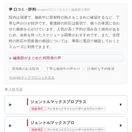
💬 口コミ・評判
Googleの口コミをもとに編集部が要約
院内は清潔で、施術中に照射時の熱さをこまめに確認するなど、丁
寧な声かけが好評です。看護師の対応は親切で、個々の体質に合わ
せた施術を心がけています。人気が高く予約が混み合う傾向がある
ため、余裕を持ったスケジュール調整がおすすめです。また、生理
時の対応や照射後の相談については、事前に電話で確認しておくと
スムーズに利用できます。
編集部がまとめた利用者の声
清潔感のある院内
丁寧な施術中の声かけ
計画的な予約推奨
Googleマップで口コミを見る
導入脱毛器
ジェントルマックスプロプラス
▼
熱破壊式
アレキサンドライトレーザー＆ヤグレーザー
ジェントルマックスプロ
▼
熱破壊式
アレキサンドライトレーザー＆ヤグレーザー