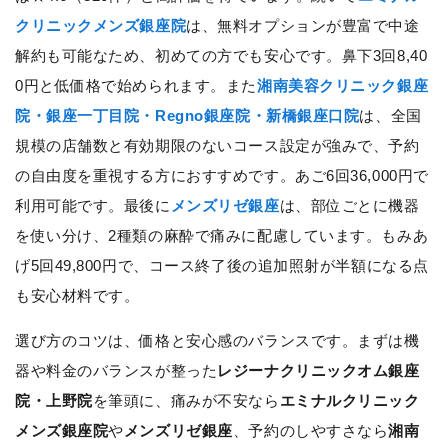
クリニックメンズ銀座院
は、無料オプションが豊富で中途
解約も可能なため、初めての方でも安心です。鼻下3回8,40
0円と低価格で始められます。また
湘南美容クリニック銀座
院・銀座一丁目院・Regno銀座院・新橋銀座口院
は、全国
規模の店舗数と有効期限のないコース設定が強みで、予約
の自由度を重視する方におすすめです。あご6回36,000円で
利用可能です。最後に
メンズリゼ銀座
は、部位ごとに機器
を使い分け、2種類の麻酔で痛みに配慮しています。もみあ
げ5回49,800円で、コース終了後の追加照射が半額になる点
も安心材料です。
選び方のコツは、価格と安心感のバランスです。まずは機
器や料金のバランスが整った
レジーナクリニックオム銀座
院・上野院
を筆頭に、痛みが不安なら
エミナルクリニック
メンズ銀座院
や
メンズリゼ銀座
、予約のしやすさなら
湘南