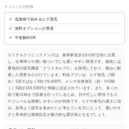
クリニックの特徴
✓
低価格で始めるヒゲ脱毛
✓
無料オプションが豊富
✓
中途解約OK
エミナルクリニックメンズは、銀座駅徒歩1分の好立地に位置
し、仕事帰りや買い物ついでにも通いやすい環境です。施術には
蓄熱式の脱毛機器「クリスタルプロ」を採用しており、痛みに配
慮した照射を心がけています。料金プランは、ヒゲ脱毛（3部
位）5回ではなく3回で8,400円、メンズ全身脱毛（顔・VIO除
く）5回が159,500円と明確に設定されています。また、多くの
院で夜21時まで診療を行っているため、日中忙しい男性でもス
ケジュールを調整しやすいのが特徴です。ヒゲや体毛の濃さに悩
み、効率よく脱毛を進めたいと考えている方にとって、通いやす
さと具体的な価格設定が魅力的な選択肢となるでしょう。