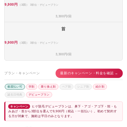
9,900円
（3回）
3部位・デビュープラン
3,300円/回
首
9,900円
（3回）
3部位・デビュープラン
3,300円/回
プラン・キャンペーン
最新のキャンペーン・料金を確認 →
都度払い可
学割
乗り換え割
ペア割
シニア割
紹介割
誕生日特典
デビュープラン
ヒゲ脱毛デビュープランは、鼻下・アゴ・アゴ下・頬・も
キャンペーン
みあげ・首から3部位を選んで9,900円（税込・一括払い）。初めて契約す
る方が対象で、施術は平日のみとなります。