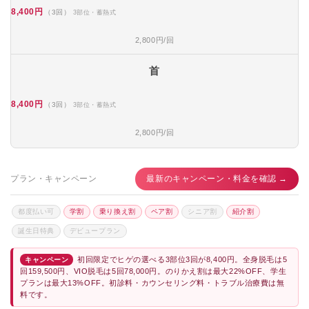
8,400円
（3回）
3部位・蓄熱式
2,800円/回
首
8,400円
（3回）
3部位・蓄熱式
2,800円/回
プラン・キャンペーン
最新のキャンペーン・料金を確認 →
都度払い可
学割
乗り換え割
ペア割
シニア割
紹介割
誕生日特典
デビュープラン
初回限定でヒゲの選べる3部位3回が8,400円。全身脱毛は5
キャンペーン
回159,500円、VIO脱毛は5回78,000円。のりかえ割は最大22%OFF、学生
プランは最大13%OFF。初診料・カウンセリング料・トラブル治療費は無
料です。