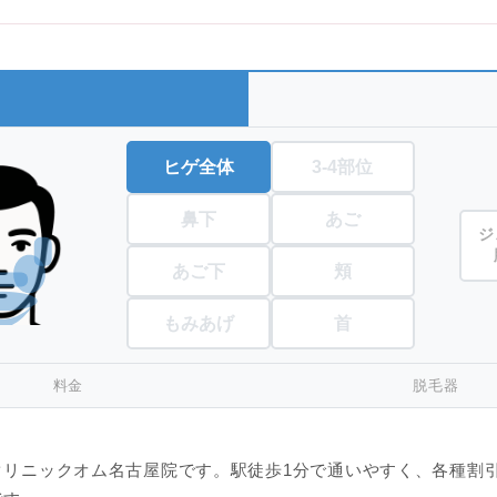
ヒゲ全体
3-4部位
鼻下
あご
ジ
あご下
頬
もみあげ
首
料金
脱毛器
リニックオム名古屋院です。駅徒歩1分で通いやすく、各種割引