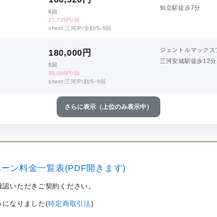
知立駅徒歩7分
6回
27,720円/回
sheet:三河/P/全顔/5-9回
ジェントルマックス
180,000
円
三河安城駅徒歩12分
5回
36,000円/回
sheet:三河/P/顔/5-9回
さらに表示（上位のみ表示中）
ーン料金一覧表(PDF開きます)
確認いただきご契約ください。
うになりました(
特定商取引法
)