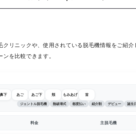
毛クリニックや、使用されている脱毛機情報をご紹介し
ーンを比較できます。
鼻下
あご
あご下
頬
もみあげ
首
ジェントル脱毛機
熱破壊式
都度払い
紹介割
デビュー
誕生
料金
主脱毛機