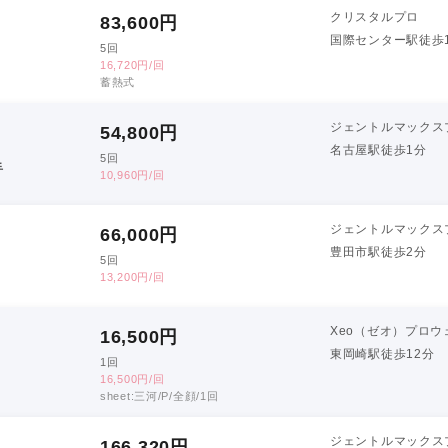
クリスタルプロ
83,600
円
国際センター駅徒歩
5回
16,720円/回
蓄熱式
ジェントルマックス
54,800
円
名古屋駅徒歩1分
5回
手
10,960円/回
ジェントルマックス
66,000
円
豊田市駅徒歩2分
5回
13,200円/回
Xeo（ゼオ）プロウ
16,500
円
東岡崎駅徒歩12分
1回
16,500円/回
sheet:三河/P/全顔/1回
ジェントルマックス
166,320
円