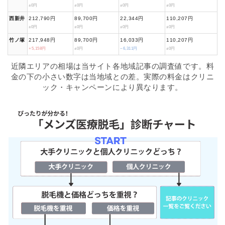
±0円
±0円
±0円
±0円
西新井
212,790円
89,700円
22,344円
110,207円
±0円
±0円
±0円
±0円
竹ノ塚
217,948円
89,700円
16,033円
110,207円
+5,158円
±0円
−6,311円
±0円
近隣エリアの相場は当サイト各地域記事の調査値です。料
金の下の小さい数字は当地域との差。実際の料金はクリニ
ック・キャンペーンにより異なります。