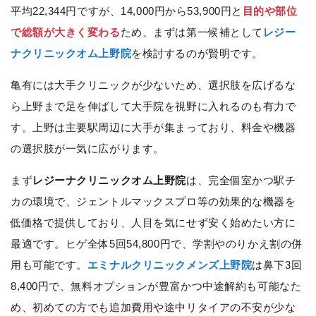
平均22,344円ですが、14,000円から53,900円と
目的や部位
で総額が大きく変わる
ため、まずは第一候補として
レジー
ナクリニックオム上野院
を検討するのが賢明です。
亀有には大手クリニックが少ないため、選択肢を広げるな
ら上野まで足を伸ばして大手院を視野に入れるのも有力で
す。上野は主要駅周辺に大手が集まっており、料金や機器
の選択肢が一気に広がります。
まず
レジーナクリニックオム上野院
は、完全個室かつ駅チ
カの環境で、ジェントルマックスプロ等の効果的な機器を
低価格で提供しており、人目を気にせず安く始めたい方に
最適です。ヒゲ全体5回54,800円で、学割やのりかえ割の併
用も可能です。
エミナルクリニックメンズ上野院
は鼻下3回
8,400円で、無料オプションが豊富かつ中途解約も可能なた
め、初めての方でも追加費用や途中リタイアの不安が少な