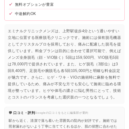
✓
無料オプションが豊富
✓
中途解約OK
エミナルクリニックメンズは、上野駅徒歩4分という通いやすい
立地に位置する医療脱毛クリニックです。施術には保有脱毛機器
としてクリスタルプロを採用しており、痛みに配慮した脱毛を提
供しています。料金プランは目的に合わせて選択可能で、例えば
メンズ全身脱毛（顔・VIO除く）5回は159,500円、VIO脱毛5回
は78,000円で提供されています。また、ヒゲ脱毛（3部位）は3
回8,400円、足脱毛や腕脱毛も各5回105,000円と明確な料金設定
が魅力です。さらに、ヒゲ・ワキ・VIOの施術時に麻酔を無料で
提供しているため、痛みが不安な方でも安心して施術に臨める環
境が整っています。ヒゲや体毛の濃さに悩む男性にとって、技術
とコストのバランスを考慮した選択肢の一つとなるでしょう。
💬 口コミ・評判
Googleの口コミをもとに編集部が要約
駅から近く、清潔で落ち着いた雰囲気の院内が好評です。施術では
照射漏れがないよう丁寧に当ててくれるほか、肌の状態に合わせた