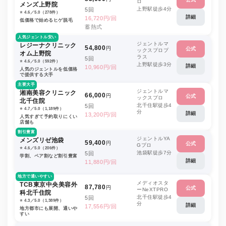
ロ
メンズ上野院
上野駅徒歩4分
5回
⭐️ 4.6／5.0（278件）
詳細
16,720円/回
低価格で始めるヒゲ脱毛
蓄熱式
人気ジェントル安い
ジェントルマ
レジーナクリニック
54,800
円
公式
ックスプロプ
オム上野院
ラス
5回
⭐️ 4.6／5.0（592件）
上野駅徒歩3分
詳細
10,960円/回
人気のジェントルを低価格
で提供する大手
主要大手
ジェントルマ
湘南美容クリニック
66,000
円
公式
ックスプロ
北千住院
北千住駅徒歩4
5回
⭐️ 4.7／5.0（1,189件）
分
詳細
13,200円/回
人気すぎて予約取りにくい
店舗も
割引豊富
ジェントルYA
メンズリゼ池袋
59,400
円
公式
Gプロ
⭐️ 4.6／5.0（206件）
池袋駅徒歩7分
5回
学割、ペア割など割引豊富
詳細
11,880円/回
地方で通いやすい
メディオスタ
TCB東京中央美容外
87,780
円
公式
ーNeXTPRO
科北千住院
北千住駅徒歩4
5回
⭐️ 4.3／5.0（1,389件）
分
詳細
17,556円/回
地方都市にも展開、通いや
すい