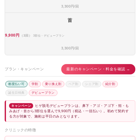
3,300円/回
首
9,900円
（3回）
3部位・デビュープラン
3,300円/回
プラン・キャンペーン
最新のキャンペーン・料金を確認 →
都度払い可
学割
乗り換え割
ペア割
シニア割
紹介割
誕生日特典
デビュープラン
ヒゲ脱毛デビュープランは、鼻下・アゴ・アゴ下・頬・も
キャンペーン
みあげ・首から3部位を選んで9,900円（税込・一括払い）。初めて契約す
る方が対象で、施術は平日のみとなります。
クリニックの特徴