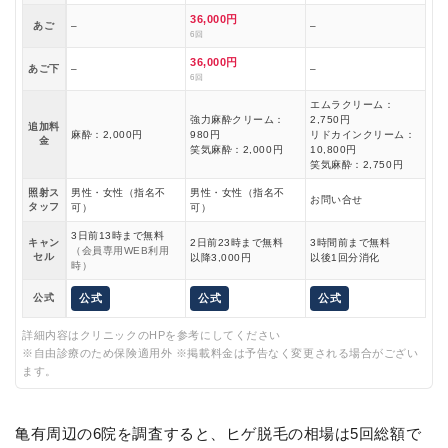
36,000円
あご
–
–
6回
36,000円
あご下
–
–
6回
エムラクリーム：
強力麻酔クリーム：
2,750円
追加料
麻酔：2,000円
980円
リドカインクリーム：
金
笑気麻酔：2,000円
10,800円
笑気麻酔：2,750円
照射ス
男性・女性（指名不
男性・女性（指名不
お問い合せ
タッフ
可）
可）
3日前13時まで無料
キャン
2日前23時まで無料
3時間前まで無料
（会員専用WEB利用
セル
以降3,000円
以後1回分消化
時）
公式
公式
公式
公式
詳細内容はクリニックのHPを参考にしてください
※自由診療のため保険適用外 ※掲載料金は予告なく変更される場合がござい
ます。
亀有周辺の6院を調査すると、ヒゲ脱毛の相場は5回総額で