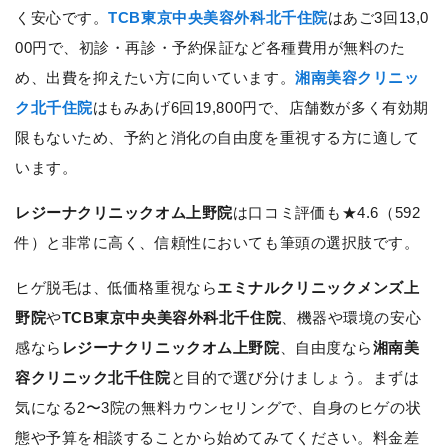
く安心です。
TCB東京中央美容外科北千住院
はあご3回13,0
00円で、初診・再診・予約保証など各種費用が無料のた
め、出費を抑えたい方に向いています。
湘南美容クリニッ
ク北千住院
はもみあげ6回19,800円で、店舗数が多く有効期
限もないため、予約と消化の自由度を重視する方に適して
います。
レジーナクリニックオム上野院
は口コミ評価も★4.6（592
件）と非常に高く、信頼性においても筆頭の選択肢です。
ヒゲ脱毛は、低価格重視なら
エミナルクリニックメンズ上
野院
や
TCB東京中央美容外科北千住院
、機器や環境の安心
感なら
レジーナクリニックオム上野院
、自由度なら
湘南美
容クリニック北千住院
と目的で選び分けましょう。まずは
気になる2〜3院の無料カウンセリングで、自身のヒゲの状
態や予算を相談することから始めてみてください。料金差