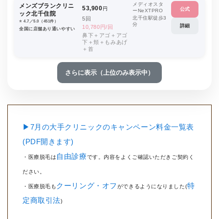
メディオスタ
メンズブランクリニ
53,900
円
公式
ーNeXTPRO
ック北千住院
北千住駅徒歩3
5回
⭐️ 4.7／5.0（451件）
分
詳細
10,780円/回
全国に店舗あり通いやすい
鼻下＋アゴ＋アゴ
下＋頬＋もみあげ
＋首
さらに表示（上位のみ表示中）
▶7月の大手クリニックのキャンペーン料金一覧表
(PDF開きます)
自由診療
・医療脱毛は
です。内容をよくご確認いただきご契約く
ださい。
クーリング・オフ
特
・医療脱毛も
ができるようになりました(
定商取引法
)