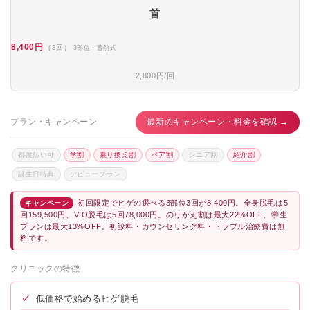
首
8,400円
（3回）
3部位・蓄熱式
2,800円/回
プラン・キャンペーン
最新のキャンペーン・料金を確認 →
都度払い可
学割
乗り換え割
ペア割
シニア割
紹介割
誕生日特典
デビュープラン
初回限定でヒゲの選べる3部位3回が8,400円。全身脱毛は5
キャンペーン
回159,500円、VIO脱毛は5回78,000円。のりかえ割は最大22%OFF、学生
プランは最大13%OFF。初診料・カウンセリング料・トラブル治療費は無
料です。
クリニックの特徴
✓
低価格で始めるヒゲ脱毛