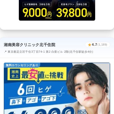
湘南美容クリニック北千住院
★
4.7
(1,189)
📍 東京都足立区千住3丁目74-1 第2 白亜ビル 2階(北千住駅徒歩4分)
無料カウンセリングあり