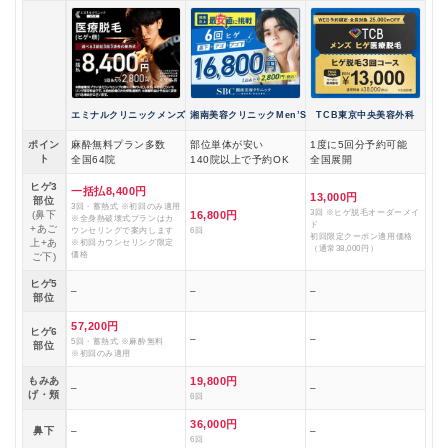
エミナルクリニックメンズ
湘南美容クリニックMen’S
TCB東京中央美容外科
ポイン
麻酔無料プラン多数
部位単体が安い
1度に5回分予約可能
ト
全国64院
140院以上で予約OK
全国展開
ヒゲ3
一括払8,400円
13,000円
部位
3回・蓄熱式 ※初回のみ適用
3回 ※ヒゲ脱毛オーダーメイ
(鼻下
16,800円
※全身熱破壊式プランはカ
ド
+あご
ウンセリングで案内します
6回
初回限定クーポン適用価格
上+あ
※初回カウンセリング限定
（通常38,000円）
価格
ご下)
ヒゲ5
–
–
–
部位
57,200円
ヒゲ6
–
–
5回・蓄熱式 ※麻酔無料
部位
※初回のみ適用
もみあ
19,800円
–
–
げ・頬
6回
36,000円
鼻下
–
–
6回