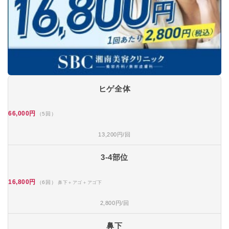
ヒゲ全体
66,000円
（5回）
13,200円/回
3-4部位
16,800円
（6回）
鼻下＋アゴ＋アゴ下
2,800円/回
鼻下