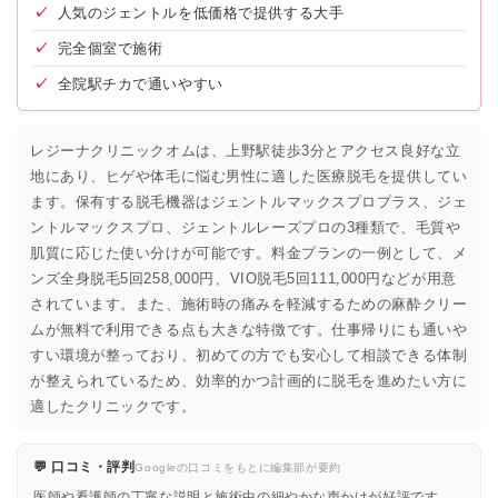
✓
人気のジェントルを低価格で提供する大手
✓
完全個室で施術
✓
全院駅チカで通いやすい
レジーナクリニックオムは、上野駅徒歩3分とアクセス良好な立
地にあり、ヒゲや体毛に悩む男性に適した医療脱毛を提供してい
ます。保有する脱毛機器はジェントルマックスプロプラス、ジェ
ントルマックスプロ、ジェントルレーズプロの3種類で、毛質や
肌質に応じた使い分けが可能です。料金プランの一例として、メ
ンズ全身脱毛5回258,000円、VIO脱毛5回111,000円などが用意
されています。また、施術時の痛みを軽減するための麻酔クリー
ムが無料で利用できる点も大きな特徴です。仕事帰りにも通いや
すい環境が整っており、初めての方でも安心して相談できる体制
が整えられているため、効率的かつ計画的に脱毛を進めたい方に
適したクリニックです。
💬 口コミ・評判
Googleの口コミをもとに編集部が要約
医師や看護師の丁寧な説明と施術中の細やかな声かけが好評です。