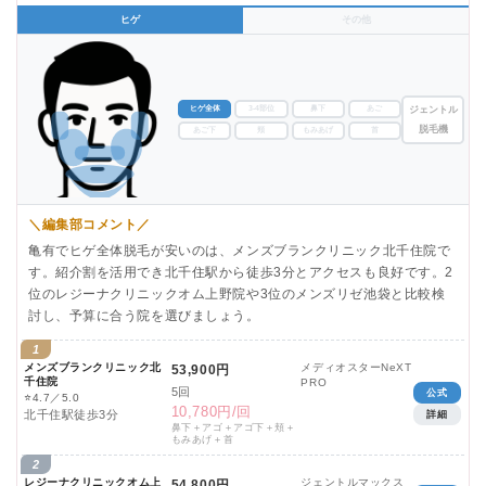
ヒゲ
その他
ヒゲ全体
3-4部位
鼻下
あご
ジェントル
脱毛機
あご下
頬
もみあげ
首
＼編集部コメント／
亀有でヒゲ全体脱毛が安いのは、メンズブランクリニック北千住院で
す。紹介割を活用でき北千住駅から徒歩3分とアクセスも良好です。2
位のレジーナクリニックオム上野院や3位のメンズリゼ池袋と比較検
討し、予算に合う院を選びましょう。
1
メンズブランクリニック北
メディオスターNeXT
53,900円
千住院
PRO
5回
公式
⭐
4.7／5.0
10,780円/回
北千住駅徒歩3分
詳細
鼻下＋アゴ＋アゴ下＋頬＋
もみあげ＋首
2
レジーナクリニックオム上
ジェントルマックス
54,800円