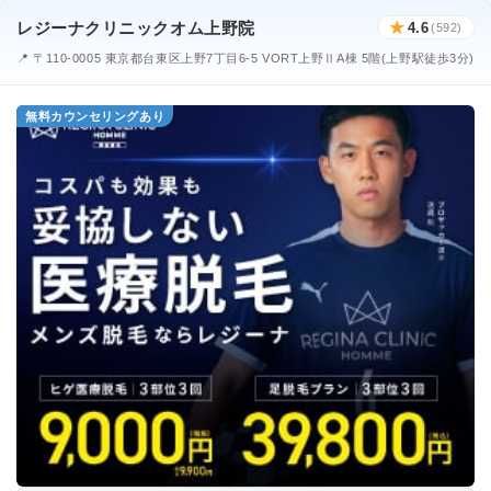
レジーナクリニックオム上野院
★
4.6
(592)
📍 〒110-0005 東京都台東区上野7丁目6-5 VORT上野ⅡA棟 5階(上野駅徒歩3分)
無料カウンセリングあり