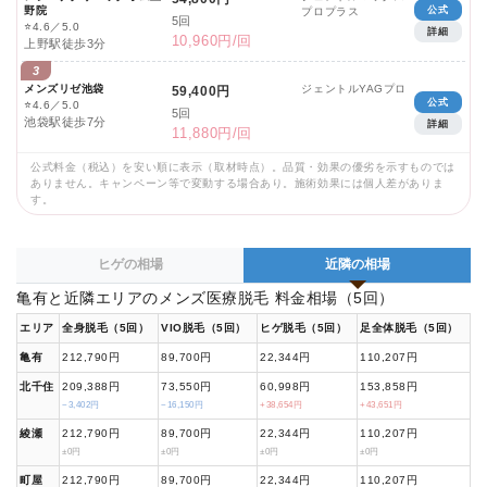
野院
公式
プロプラス
5回
⭐
4.6／5.0
詳細
10,960円/回
上野駅徒歩3分
3
メンズリゼ池袋
ジェントルYAGプロ
59,400円
公式
⭐
4.6／5.0
5回
池袋駅徒歩7分
詳細
11,880円/回
公式料金（税込）を安い順に表示（取材時点）。品質・効果の優劣を示すものでは
ありません。キャンペーン等で変動する場合あり。施術効果には個人差がありま
す。
ヒゲの相場
近隣の相場
亀有と近隣エリアのメンズ医療脱毛 料金相場（5回）
エリア
全身脱毛（5回）
VIO脱毛（5回）
ヒゲ脱毛（5回）
足全体脱毛（5回）
亀有
212,790円
89,700円
22,344円
110,207円
北千住
209,388円
73,550円
60,998円
153,858円
−3,402円
−16,150円
+38,654円
+43,651円
綾瀬
212,790円
89,700円
22,344円
110,207円
±0円
±0円
±0円
±0円
町屋
212,790円
89,700円
22,344円
110,207円