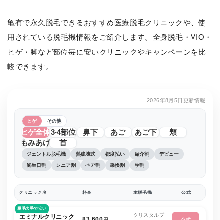
亀有で永久脱毛できるおすすめ医療脱毛クリニックや、使
用されている脱毛機情報をご紹介します。全身脱毛・VIO・
ヒゲ・脚など部位毎に安いクリニックやキャンペーンを比
較できます。
2026年8月5日更新情報
ヒゲ
その他
ヒゲ全体
3-4部位
鼻下
あご
あご下
頬
もみあげ
首
ジェントル脱毛機
熱破壊式
都度払い
紹介割
デビュー
誕生日割
シニア割
ペア割
乗換割
学割
クリニック名
料金
主脱毛機
公式
脱毛大手で安い
クリスタルプ
エミナルクリニック
83,600
円
公式